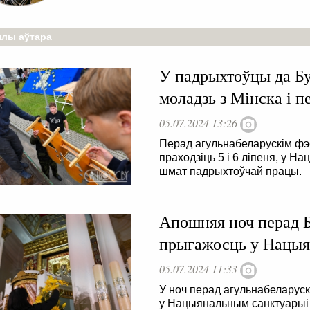
лы аўтара
У падрыхтоўцы да Бу
моладзь з Мінска і 
05.07.2024 13:26
Перад агульнабеларускім фэс
праходзіць 5 і 6 ліпеня, у 
шмат падрыхтоўчай працы.
Апошняя ноч перад Б
прыгажосць у Нацыя
05.07.2024 11:33
У ноч перад агульнабеларус
у Нацыянальным санктуарыі 