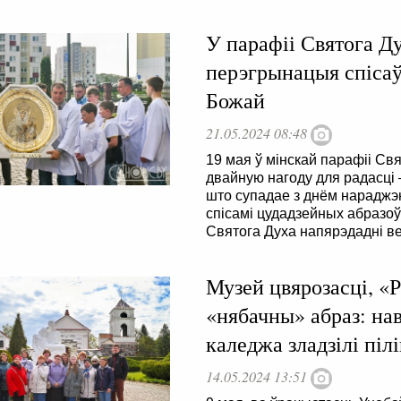
У парафіі Святога Д
перэгрынацыя спісаў
Божай
21.05.2024 08:48
19 мая ў мінскай парафіі Свя
двайную нагоду для радасці
што супадае з днём нараджэнн
спісамі цудадзейных абразоў
Святога Духа напярэдадні в
Музей цвярозасці, «
«нябачны» абраз: на
каледжа зладзілі пі
14.05.2024 13:51