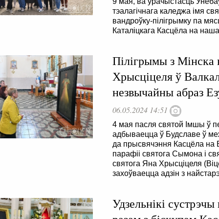
9 мая, ва ўрачыстасць Унеба
тэалагічнага каледжа iмя св
вандроўку-пілігрымку па мяс
Каталіцкага Касцёла на наша
Пілігрымы з Мінска 
Хрысціцеля ў Валкал
незвычайны абраз Ез
06.05.2024 14:51
4 мая пасля святой Імшы ў 
адбываецца ў Будславе ў меж
да прысвячэння Касцёла на Б
парафіі святога Сымона і св
святога Яна Хрысціцеля (Віц
захоўваецца адзін з найстар
Удзельнікі сустрэчы