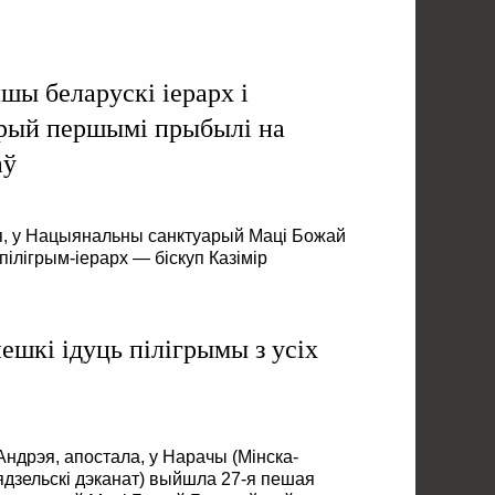
шы беларускі іерарх і
рый першымі прыбылі на
аў
ня, у Нацыянальны санктуарый Маці Божай
лігрым-іерарх — біскуп Казімір
ешкі ідуць пілігрымы з усіх
Андрэя, апостала, у Нарачы (Мінска-
ядзельскі дэканат) выйшла 27-я пешая