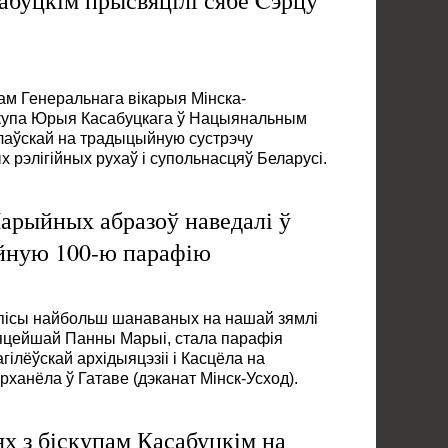
сабуцкім прысвяцілі сябе Cэрцу
лам Генеральнага вікарыя Мінска-
іскупа Юрыя Касабуцкага ў Нацыянальным
лаўскай на традыцыйную сустрэчу
х рэлігійных рухаў і супольнасцяў Беларусі.
арыйных абразоў наведалі ў
йную 100-ю парафію
 спісы найбольш шанаваных на нашай зямлі
яцейшай Панны Марыі, стала парафія
гілёўскай архідыяцэзіі і Касцёла на
рханёла ў Гатаве (дэканат Мінск-Усход).
 з біскупам Касабуцкім на