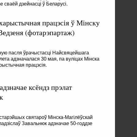
е сваёй дзейнасці ў Беларусі.
харыстычная працэсія ў Мінску
 Ведзеня (фотарэпартаж)
пную пасля ўрачыстасці Найсвяцейшага
лета адзначалася 30 мая, па вуліцах Мінска
ыстычная працэсія.
 адзначае ксёндз прэлат
к
йстарэйшых святароў Мінска-Магілёўскай
Уладзіслаў Завальнюк адзначае 50-годдзе