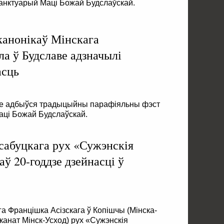
анктуарый Маці Божай Будслаўскай.
 канонікаў Мінскага
ла ў Будславе адзначылі
асць
аве адбыўся традыцыйны парафіяльны фэст
аці Божай Будслаўскай.
асабуцкага рух «Сужэнскія
ў 20-годдзе дзейнасці ў
га Францішка Асізскага ў Копішчы (Мінска-
канат Мінск-Усход) рух «Сужэнскія