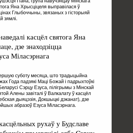
ўшэсця Пана, група навучэнцаў Мінскага
ятога Яна Хрысціцеля выправілася ў
цінах Глыбоччыны, звязаных з гісторыяй
й зямлі.
наведалі касцёл святога Яна
аце, дзе знаходзіцца
уса Міласэрнага
першую суботу месяца, што традыцыйна
ах Года падзякі Маці Божай і падрыхтоўкі
еларусі Сэрцу Езуса, пілігрымы з Мінскай
ятой Алены завіталі ў Валкалату ў касцёл
ебская дыяцэзія, Докшыцкі дэканат), дзе
эйшых абразоў Езуса Міласэрнага.
 касцёльных рухаў у Будславе