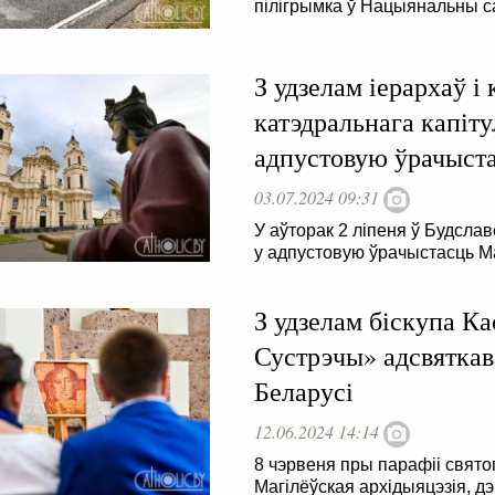
пілігрымка ў Нацыянальны с
З удзелам іерархаў і
катэдральнага капіту
адпустовую ўрачыст
03.07.2024 09:31
У аўторак 2 ліпеня ў Будсл
у адпустовую ўрачыстасць М
З удзелам біскупа К
Сустрэчы» адсвяткава
Беларусі
12.06.2024 14:14
8 чэрвеня пры парафіі свято
Магілёўская архідыяцэзія, дэ