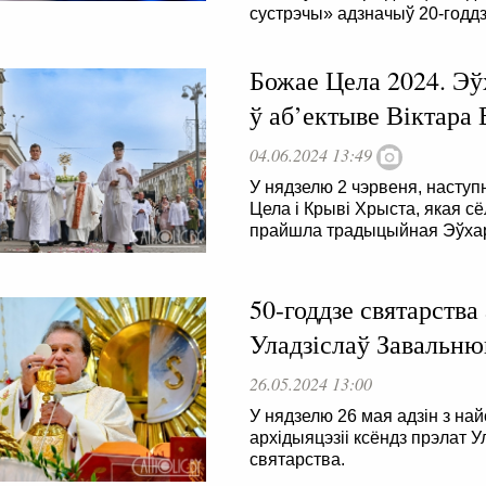
сустрэчы» адзначыў 20-годдз
Божае Цела 2024. Эў
ў аб’ектыве Віктара
04.06.2024 13:49
У нядзелю 2 чэрвеня, насту
Цела і Крыві Хрыста, якая сё
прайшла традыцыйная Эўхар
50-годдзе святарства
Уладзіслаў Завальню
26.05.2024 13:00
У нядзелю 26 мая адзін з на
архідыяцэзіі ксёндз прэлат 
святарства.