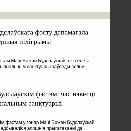
дслаўскага фэсту дапамагала
першыя пілігрымы
там Маці Божай Будслаўскай, які сёлета
Нацыянальным санктуарыі заўсёды вельмі
удслаўскім фэстам: час навесці
нальным санктуарыі
кім фэстам у гонар Маці Божай Будслаўскай
адбываліся апошнія прыгатаванні да