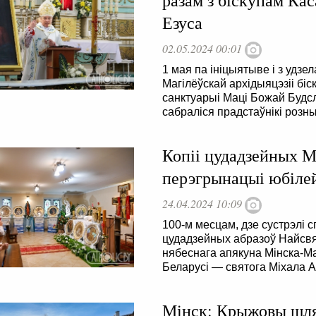
разам з біскупам Ка
Езуса
02.05.2024 00:01
1 мая па ініцыятыве і з удзе
Магілёўскай архідыяцэзіі б
санктуарыі Маці Божай Будс
сабраліся прадстаўнікі розны
Копіі цудадзейных М
перэгрынацыі юбіле
24.04.2024 10:09
100-м месцам, дзе сустрэлі
цудадзейных абразоў Найсв
нябеснага апякуна Мінска-Ма
Беларусі — святога Міхала А
Мінск: Крыжовы шлях