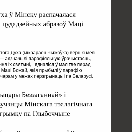
уха ў Мінску распачалася
 цудадзейных абразоў Маці
тога Духа (мікрараён Чыжоўка) вернікі мелі
 — адзначылі парафіяльную ўрачыстасць,
я іх святыні, і ядналіся ў малітве перад
 Маці Божай, якія прыбылі ў парафію
ечарам у межах перэгрынацыі па Беларусі.
Рыцары Беззаганнай» і
вучэнцы Мінскага тэалагічнага
лігрымку па Глыбоччыне