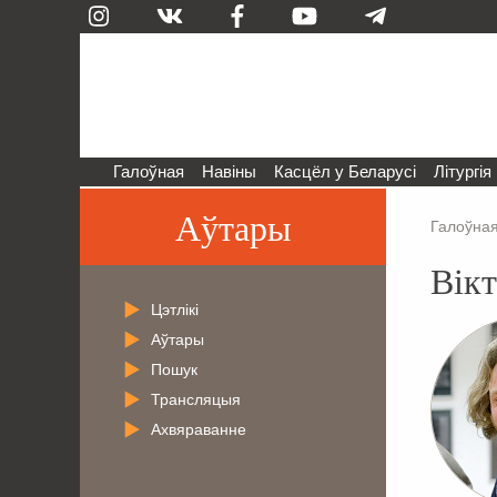
Галоўная
Навіны
Касцёл у Беларусі
Літургія
Аўтары
Галоўна
Вікт
Цэтлікі
Аўтары
Пошук
Трансляцыя
Ахвяраванне