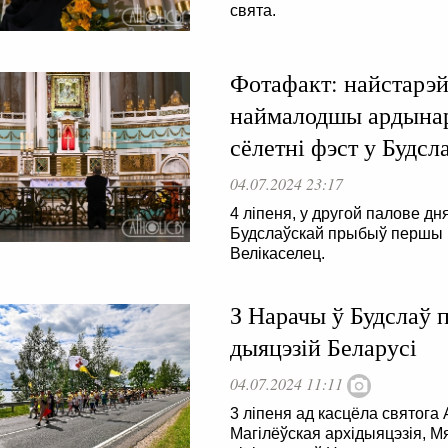
свята.
Фотафакт: найстарэй
наймалодшы ардына
сёлетні фэст у Будсл
04.07.2024 23:17
4 ліпеня, у другой палове д
Будслаўскай прыбыў першы пі
Велікаселец.
З Нарачы ў Будслаў п
дыяцэзій Беларусі
04.07.2024 11:11
3 ліпеня ад касцёла святога 
Магілёўская архідыяцэзія, М