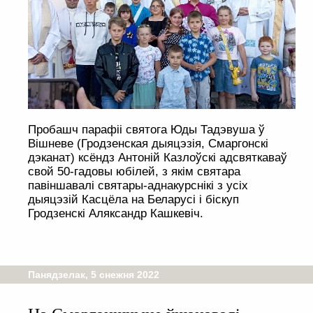
Пробашч парафіі святога Юды Тадэвуша ў
Вішневе (Гродзенская дыяцэзія, Смаргонскі
дэканат) ксёндз Антоній Казлоўскі адсвяткаваў
свой 50-гадовы юбілей, з якім святара
павіншавалі святары-аднакурснікі з усіх
дыяцэзій Касцёла на Беларусі і біскуп
Гродзенскі Аляксандр Кашкевіч.
Панядзелак, 5 снежня 2022