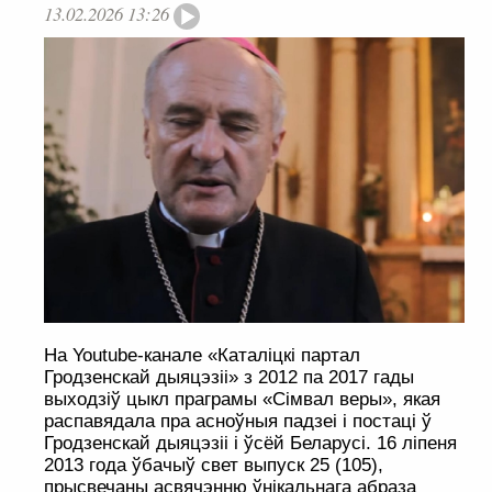
13.02.2026 13:26
На Youtube-канале «Каталіцкі партал
Гродзенскай дыяцэзіі» з 2012 па 2017 гады
выходзіў цыкл праграмы «Сімвал веры», якая
распавядала пра асноўныя падзеі і постаці ў
Гродзенскай дыяцэзіі і ўсёй Беларусі. 16 ліпеня
2013 года ўбачыў свет выпуск 25 (105),
прысвечаны асвячэнню ўнікальнага абраза