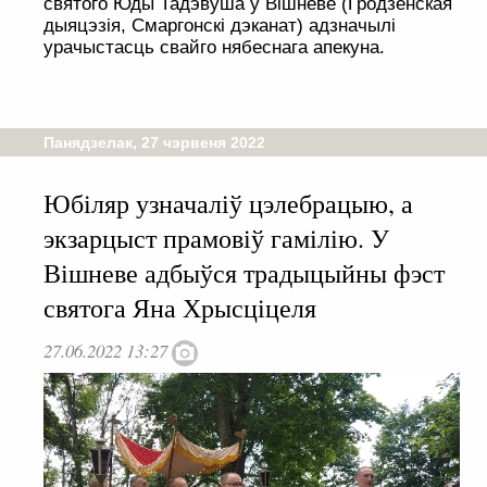
святого Юды Тадэвуша ў Вішневе (Гродзенская
дыяцэзія, Смаргонскі дэканат) адзначылі
урачыстасць свайго нябеснага апекуна.
Панядзелак, 27 чэрвеня 2022
Юбіляр узначаліў цэлебрацыю, а
экзарцыст прамовіў гамілію. У
Вішневе адбыўся традыцыйны фэст
святога Яна Хрысціцеля
27.06.2022 13:27