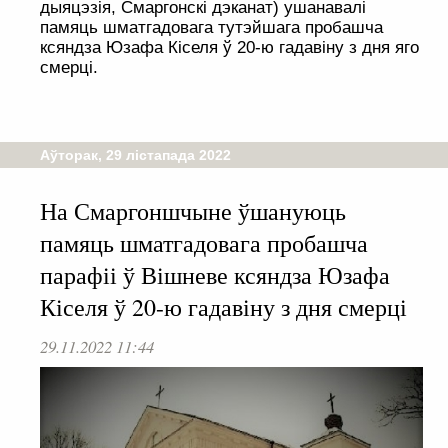
дыяцэзія, Смаргонскі дэканат) ушанавалі
памяць шматгадовага тутэйшага пробашча
ксяндза Юзафа Кіселя ў 20-ю гадавіну з дня яго
смерці.
Аўторак, 29 лістапада 2022
На Смаргоншчыне ўшануюць
памяць шматгадовага пробашча
парафіі ў Вішневе ксяндза Юзафа
Кіселя ў 20-ю гадавіну з дня смерці
29.11.2022 11:44