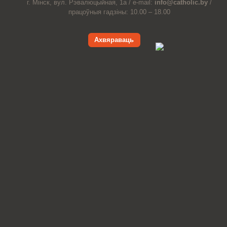
г. Мінск, вул. Рэвалюцыйная, 1а /
e-mail:
info@catholic.by
/
працоўныя гадзіны: 10.00 – 18.00
Ахвяраваць