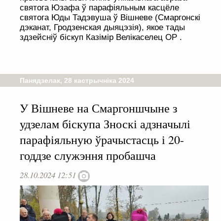
святога Юзафа ў парафіяльным касцёле
святога Юды Тадэвуша ў Вішневе (Смаргонскі
дэканат, Гродзенская дыяцэзія), якое тады
здзейсніў біскуп Казімір Велікаселец OP .
Панядзелак, 28 кастрычніка 2024
У Вішневе на Смаргоншчыне з
удзелам біскупа Зноскі адзначылі
парафіяльную ўрачыстасць і 20-
годдзе служэння пробашча
28.10.2024 12:51