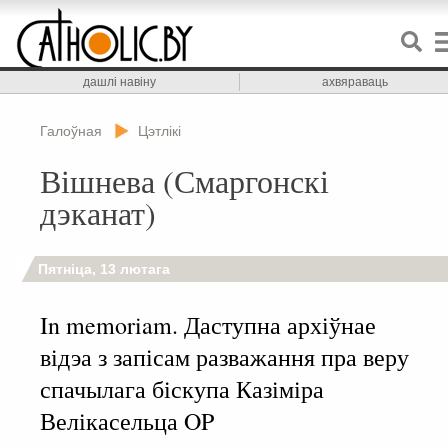
дашлі навіну
ахвяраваць
Галоўная
Цэтлікі
Вішнева (Смаргонскі
дэканат)
Пятніца, 13 лютага
In memoriam. Даступна архіўнае
відэа з запісам разважання пра веру
спачылага біскупа Казіміра
Велікасельца OP