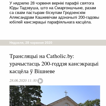
У нядзелю 28 чэрвеня вернікі парафіі святога
Юды Тадэвуша, што на Смаргоншчыне, разам
са сваім пастырам біскупам Гродзенскім
Аляксандрам Кашкевічам адзначылі 200-гадовы
юбілей кансэкрацыі парафіяльнага касцёла.
Нядзеля, 28 чэрвеня 2020
Трансляцыі на Catholic.by:
урачыстасць 200-годдзя кансэкрацыі
касцёла ў Вішневе
28.06.2020 11:30