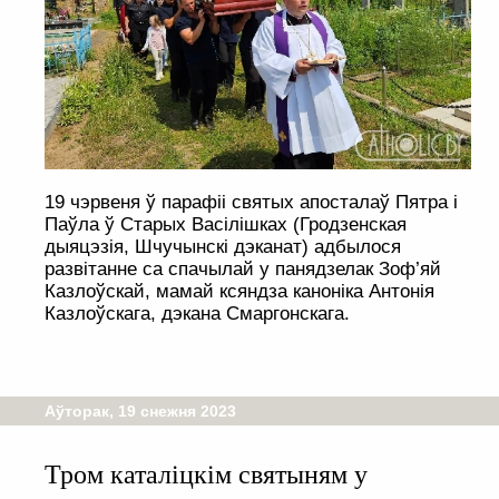
19 чэрвеня ў парафіі святых апосталаў Пятра і
Паўла ў Старых Васілішках (Гродзенская
дыяцэзія, Шчучынскі дэканат) адбылося
развітанне са спачылай у панядзелак Зоф’яй
Казлоўскай, мамай ксяндза каноніка Антонія
Казлоўскага, дэкана Смаргонскага.
Аўторак, 19 снежня 2023
Тром каталіцкім святыням у