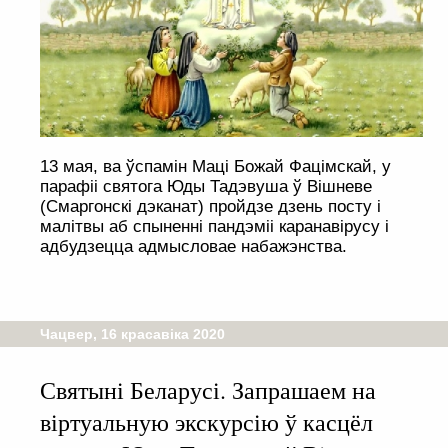
13 мая, ва ўспамін Маці Божай Фацімскай, у
парафіі святога Юды Тадэвуша ў Вішневе
(Смаргонскі дэканат) пройдзе дзень посту і
малітвы аб спыненні пандэміі каранавірусу і
адбудзецца адмысловае набажэнства.
Чацвер, 16 красавіка 2020
Святыні Беларусі. Запрашаем на
віртуальную экскурсію ў касцёл