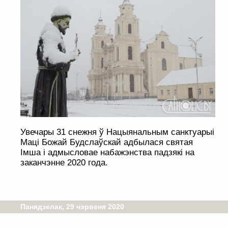
Увечары 31 снежня ў Нацыянальным санктуарыі
Маці Божай Будслаўскай адбылася святая
Імша і адмысловае набажэнства падзякі на
заканчэнне 2020 года.
Панядзелак, 29 чэрвеня 2020