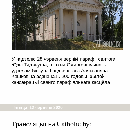
У нядзелю 28 чэрвеня вернікі парафіі святога
Юды Тадэвуша, што на Смаргоншчыне, з
удзелам біскупа Гродзенскага Аляксандра
Кашкевіча адзначаць 200-гадовы юбілей
кансэкрацыі свайго парафіяльнага касцёла
Пятніца, 12 чэрвеня 2020
Трансляцыі на Catholic.by: