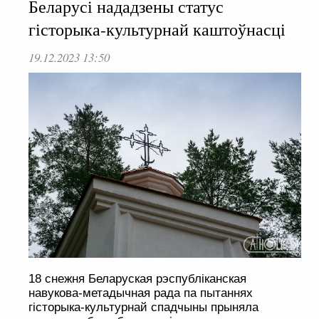
Беларусі нададзены статус
гісторыка-культурнай каштоўнасці
19.12.2023 13:50
18 снежня Беларуская рэспубліканская
навукова-метадычная рада па пытаннях
гісторыка-культурнай спадчыны прыняла