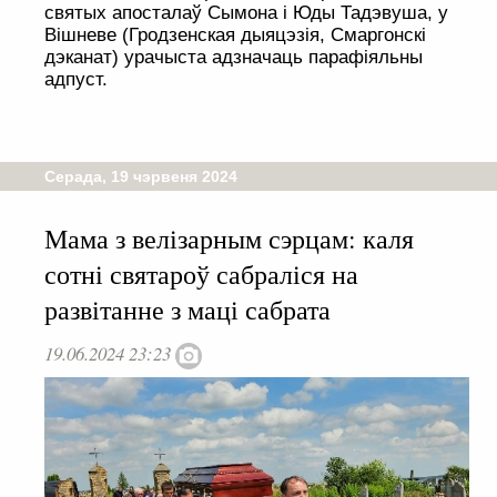
святых апосталаў Сымона і Юды Тадэвуша, у
Вішневе (Гродзенская дыяцэзія, Смаргонскі
дэканат) урачыста адзначаць парафіяльны
адпуст.
Серада, 19 чэрвеня 2024
Мама з велізарным сэрцам: каля
сотні святароў сабраліся на
развітанне з маці сабрата
19.06.2024 23:23