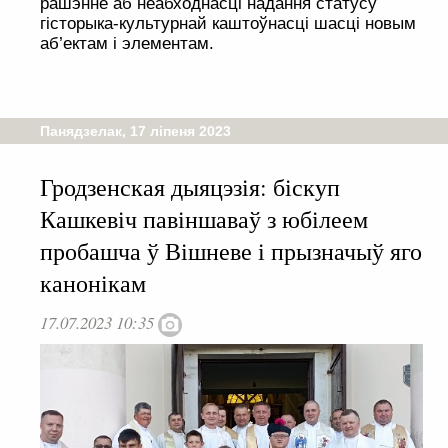
рашэнне аб неабходнасці надання статусу
гісторыка-культурнай каштоўнасці шасці новым
аб’ектам і элементам.
Панядзелак, 17 ліпеня 2023
Гродзенская дыяцэзія: біскуп
Кашкевіч павіншаваў з юбілеем
пробашча ў Вішневе і прызначыў яго
канонікам
17.07.2023 10:35