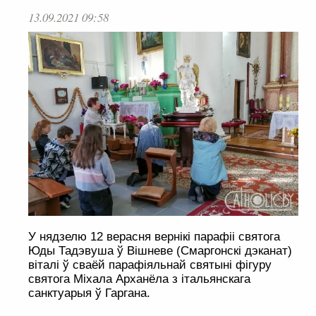
13.09.2021 09:58
У нядзелю 12 верасня вернікі парафіі святога
Юды Тадэвуша ў Вішневе (Смаргонскі дэканат)
віталі ў сваёй парафіяльнай святыні фігуру
святога Міхала Арханёла з італьянскага
санктуарыя ў Гаргана.