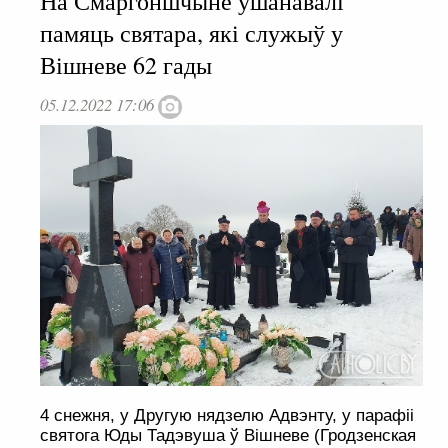
На Смаргоншчыне ўшанавалі
памяць святара, які служыў у
Вішневе 62 гады
05.12.2022 17:06
4 снежня, у Другую нядзелю Адвэнту, у парафіі
святога Юды Тадэвуша ў Вішневе (Гродзенская