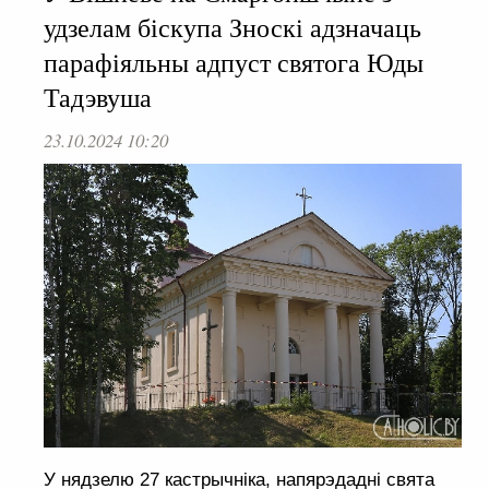
удзелам біскупа Зноскі адзначаць
парафіяльны адпуст святога Юды
Тадэвуша
23.10.2024 10:20
У нядзелю 27 кастрычніка, напярэдадні свята