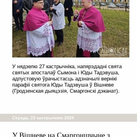
У нядзелю 27 кастрычніка, напярэдадні свята
святых апосталаў Сымона і Юды Тадэвуша,
адпустовую ўрачыстасць адзначылі вернікі
парафіі святога Юды Тадэвуша ў Вішневе
(Гродзенская дыяцэзія, Смаргонскі дэканат).
Серада, 23 кастрычніка 2024
У Вішневе на Смаргоншчыне з