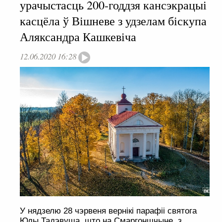
урачыстасць 200-годдзя кансэкрацыі
касцёла ў Вішневе з удзелам біскупа
Аляксандра Кашкевіча
12.06.2020 16:28
У нядзелю 28 чэрвеня вернікі парафіі святога
Юды Тадэвуша, што на Смаргоншчыне, з