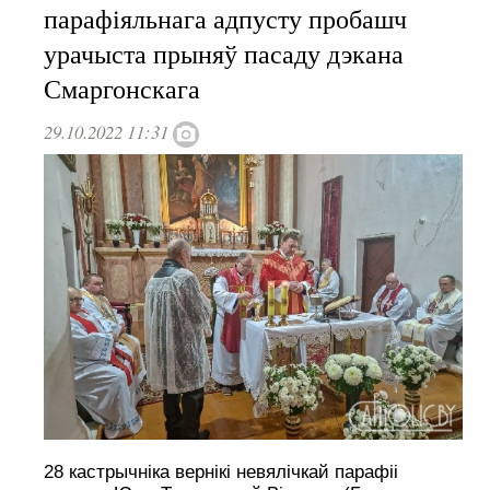
парафіяльнага адпусту пробашч
урачыста прыняў пасаду дэкана
Смаргонскага
29.10.2022 11:31
28 кастрычніка вернікі невялічкай парафіі