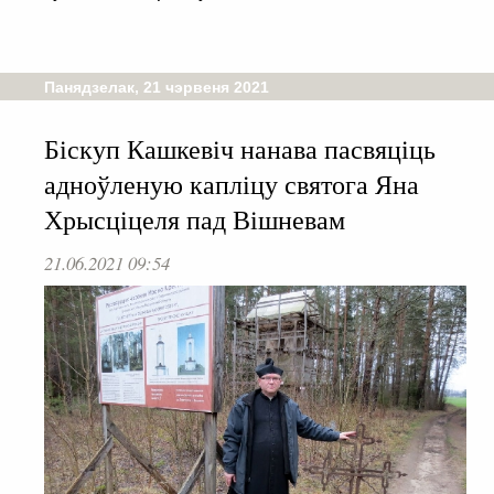
Панядзелак, 21 чэрвеня 2021
Біскуп Кашкевіч нанава пасвяціць
адноўленую капліцу святога Яна
Хрысціцеля пад Вішневам
21.06.2021 09:54