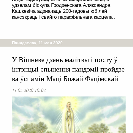
удзелам біскупа Гродзенскага Аляксандра
Кашкевіча адзначаць 200-гадовы юбілей
кансэкрацыі свайго парафіяльнага касцёла .
Панядзелак, 11 мая 2020
У Вішневе дзень малітвы і посту ў
інтэнцыі спынення пандэміі пройдзе
ва ўспамін Маці Божай Фацімскай
11.05.2020 10:02