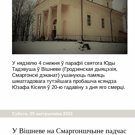
У нядзелю 4 снежня ў парафіі святога Юды
Тадэвуша ў Вішневе (Гродзенская дыяцэзія,
Смаргонскі дэканат) ушануюць памяць
шматгадовага тутэйшага пробашча ксяндза
Юзафа Кіселя ў 20-ю гадавіну з дня яго смерці.
Субота, 29 кастрычніка 2022
У Вішневе на Смаргоншчыне падчас