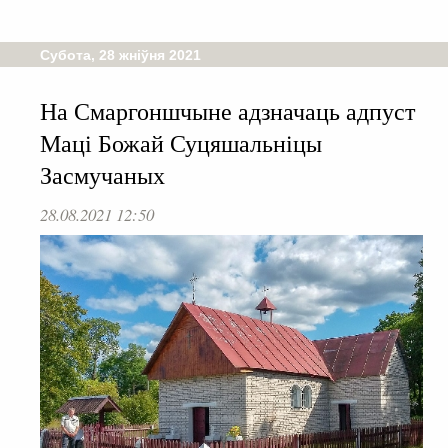
Субота, 28 жніўня 2021
На Смаргоншчыне адзначаць адпуст
Маці Божай Суцяшальніцы
Засмучаных
28.08.2021 12:50