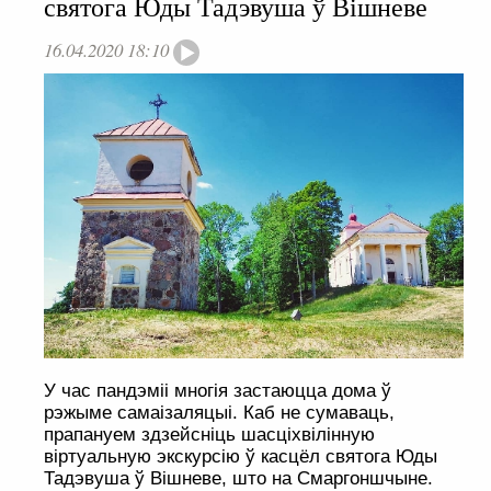
святога Юды Тадэвуша ў Вішневе
16.04.2020 18:10
У час пандэміі многія застаюцца дома ў
рэжыме самаізаляцыі. Каб не сумаваць,
прапануем здзейсніць шасціхвілінную
віртуальную экскурсію ў касцёл святога Юды
Тадэвуша ў Вішневе, што на Смаргоншчыне.