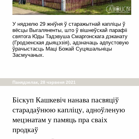
У нядзелю 29 жніўня ў старажытнай капліцы ў
вёсцы Выгаляненты, што ў вішнеўскай парафіі
святога Юды Тадэвуша Смаргонскага дэканату
(Гродзенская дыяцэзія), адзначаць адпустовую
ўрачыстасць Маці Божай Суцяшальніцы
Засмучаных.
Панядзелак, 28 чэрвеня 2021
Біскуп Кашкевіч нанава пасвяціў
старадаўнюю капліцу, адноўленую
мецэнатам у памяць пра сваіх
продкаў