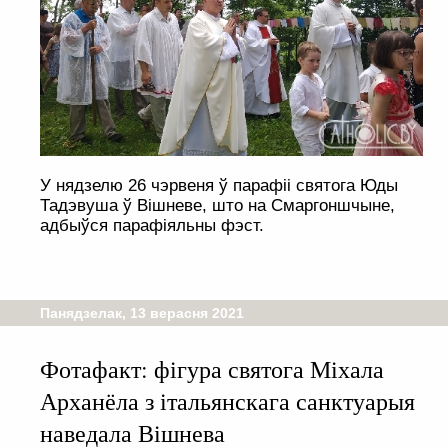
У нядзелю 26 чэрвеня ў парафіі святога Юды
Тадэвуша ў Вішневе, што на Смаргоншчыне,
адбыўся парафіяльны фэст.
Панядзелак, 13 верасня 2021
Фотафакт: фігура святога Міхала
Арханёла з італьянскага санктуарыя
наведала Вішнева