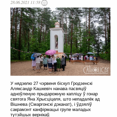
28.06.2021 11:58
У нядзелю 27 чэрвеня біскуп Гродзенскі
Аляксандр Кашкевіч нанава пасвяціў
адноўленую прыдарожную капліцу ў гонар
святога Яна Хрысціцеля, што непадалёк ад
Вішнева (Смаргонскі дэканат), і ўдзяліў
сакрамэнт канфірмацыі групе маладых
тутэйшых вернікаў.