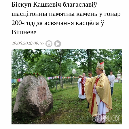
Біскуп Кашкевіч благаславіў
шасцітонны памятны камень у гонар
200-годдзя асвячэння касцёла ў
Вішневе
29.06.2020 09:57