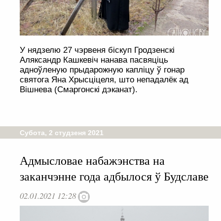
У нядзелю 27 чэрвеня біскуп Гродзенскі
Аляксандр Кашкевіч нанава пасвяціць
адноўленую прыдарожную капліцу ў гонар
святога Яна Хрысціцеля, што непадалёк ад
Вішнева (Смаргонскі дэканат).
Субота, 2 студзеня 2021
Адмысловае набажэнства на
заканчэнне года адбылося ў Будславе
02.01.2021 12:28