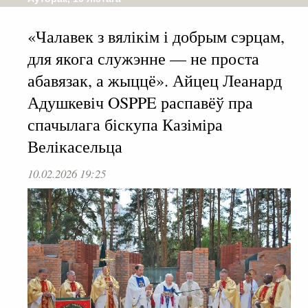
«Чалавек з вялікім і добрым сэрцам,
для якога служэнне — не проста
абавязак, а жыццё». Айцец Леанард
Адушкевіч OSPPE распавёў пра
спачылага біскупа Казіміра
Велікасельца
10.02.2026 19:25