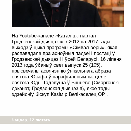
На Youtube-канале «Каталіцкі партал
Гродзенскай дыяцэзіі» з 2012 па 2017 гады
выходзіў цыкл праграмы «Сімвал веры», якая
распавядала пра асноўныя падзеі і постаці ў
Гродзенскай дыяцэзіі і ўсёй Беларусі. 16 ліпеня
2013 года ўбачыў свет выпуск 25 (105),
прысвечаны асвячэнню ўнікальнага абраза
святога Юзафа ў парафіяльным касцёле
святога Юды Тадэвуша ў Вішневе (Смаргонскі
дэканат, Гродзенская дыяцэзія), якое тады
здзейсніў біскуп Казімір Велікаселец OP .
Чацвер, 12 лютага