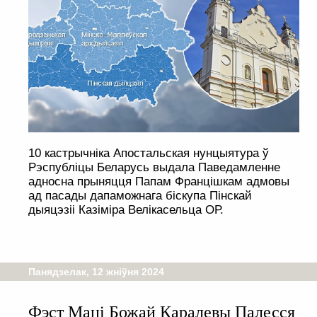
10 кастрычніка Апостальская нунцыятура ў
Рэспубліцы Беларусь выдала Паведамленне
адносна прыняцця Папам Францішкам адмовы
ад пасады дапаможнага біскупа Пінскай
дыяцэзіі Казіміра Велікасельца ОР.
Панядзелак, 12 жніўня 2024
Фэст Маці Божай Каралевы Палесся