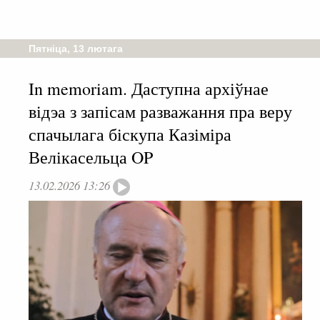
Пятніца, 13 лютага
In memoriam. Даступна архіўнае
відэа з запісам разважання пра веру
спачылага біскупа Казіміра
Велікасельца OP
13.02.2026 13:26