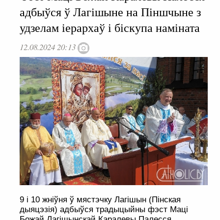
адбыўся ў Лагішыне на Піншчыне з
удзелам іерархаў і біскупа наміната
12.08.2024 20:13
9 і 10 жніўня ў мястэчку Лагішын (Пінская
дыяцэзія) адбыўся традыцыйны фэст Маці
Божай Лагішынскай Каралевы Палесся.