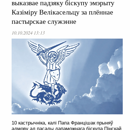
выказвае падзяку біскупу эмэрыту
Казіміру Велікасельцу за плённае
пастырскае служэнне
10.10.2024 13:13
10 кастрычніка, калі Папа Францішак прыняў
адмову ад пасады дапаможнага біскупа Пінскай