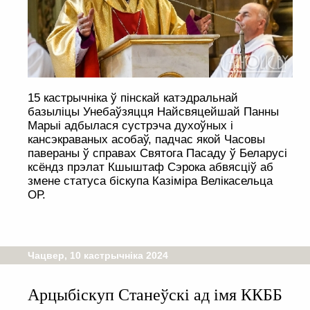
15 кастрычніка ў пінскай катэдральнай
базыліцы Унебаўзяцця Найсвяцейшай Панны
Марыі адбылася сустрэча духоўных і
кансэкраваных асобаў, падчас якой Часовы
павераны ў справах Святога Пасаду ў Беларусі
ксёндз прэлат Кшыштаф Сэрока абвясціў аб
змене статуса біскупа Казіміра Велікасельца
ОР.
Чацвер, 10 кастрычніка 2024
Арцыбіскуп Станеўскі ад імя ККББ