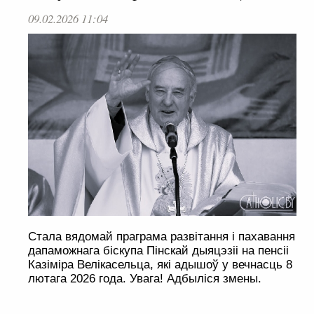
09.02.2026 11:04
Стала вядомай праграма развітання і пахавання
дапаможнага біскупа Пінскай дыяцэзіі на пенсіі
Казіміра Велікасельца, які адышоў у вечнасць 8
лютага 2026 года. Увага! Адбыліся змены.