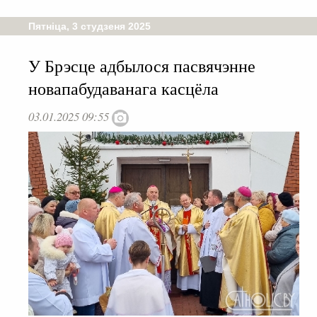
Пятніца, 3 студзеня 2025
У Брэсце адбылося пасвячэнне
новапабудаванага касцёла
03.01.2025 09:55