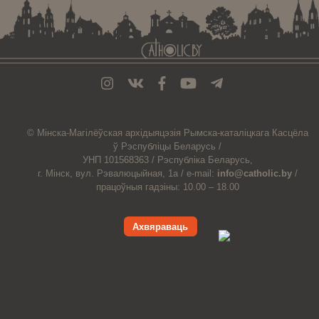
© Мiнска-Магiлёўская
архiдыяцэзiя
Рымска-каталіцкага
Касцёла
ў Рэспубліцы Беларусь /
УНП 101568363 /
Рэспубліка Беларусь,
г. Мінск, вул. Рэвалюцыйная, 1а /
e-mail:
info@catholic.by
/
працоўныя гадзіны: 10.00 – 18.00
Ахвяраваць