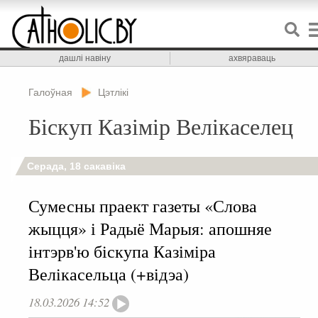
дашлі навіну
ахвяраваць
Галоўная
Цэтлікі
Біскуп Казімір Велікаселец
Серада, 18 сакавіка
Сумесны праект газеты «Слова
жыцця» і Радыё Марыя: апошняе
інтэрв'ю біскупа Казіміра
Велікасельца (+відэа)
18.03.2026 14:52