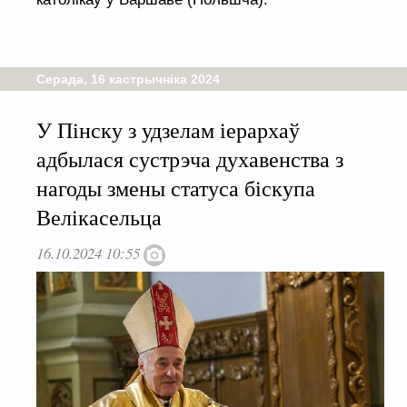
Серада, 16 кастрычніка 2024
У Пінску з удзелам іерархаў
адбылася сустрэча духавенства з
нагоды змены статуса біскупа
Велікасельца
16.10.2024 10:55