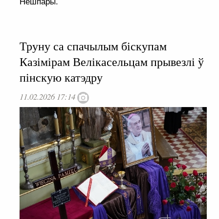
Нешпары.
Труну са спачылым біскупам
Казімірам Велікасельцам прывезлі ў
пінскую катэдру
11.02.2026 17:14