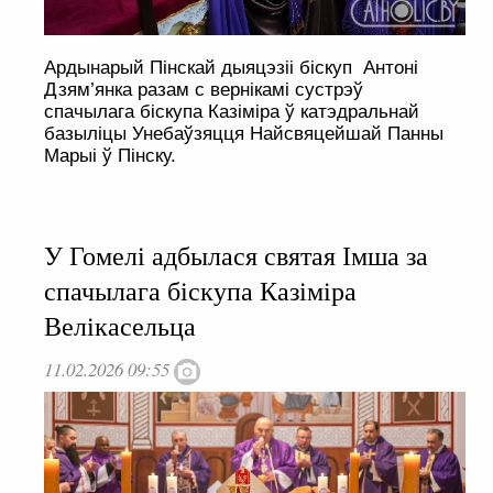
Ардынарый Пінскай дыяцэзіі біскуп Антоні
Дзям’янка разам с вернікамі сустрэў
спачылага біскупа Казіміра ў катэдральнай
базыліцы Унебаўзяцця Найсвяцейшай Панны
Марыі ў Пінску.
У Гомелі адбылася святая Імша за
спачылага біскупа Казіміра
Велікасельца
11.02.2026 09:55