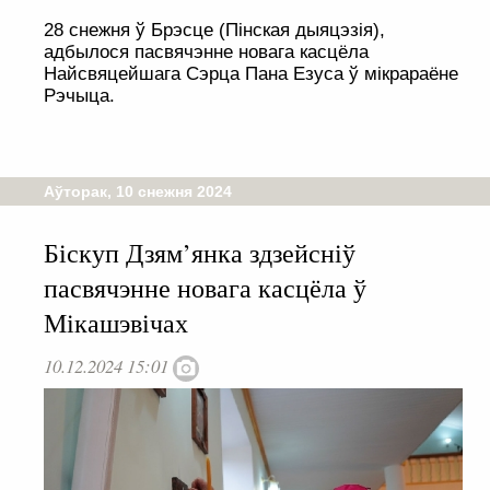
28 снежня ў Брэсце (Пінская дыяцэзія),
адбылося пасвячэнне новага касцёла
Найсвяцейшага Сэрца Пана Езуса ў мікрараёне
Рэчыца.
Аўторак, 10 снежня 2024
Біскуп Дзям’янка здзейсніў
пасвячэнне новага касцёла ў
Мікашэвічах
10.12.2024 15:01