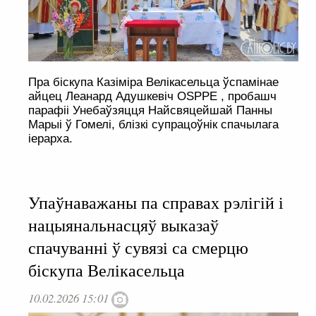
Пра біскупа Казіміра Велікасельца ўспамінае
айцец Леанард Адушкевіч OSPPE , пробашч
парафіі Унебаўзяцця Найсвяцейшай Панны
Марыі ў Гомелі, блізкі супрацоўнік спачылага
іерарха.
Упаўнаважаны па справах рэлігій і
нацыянальнасцяў выказаў
спачуванні ў сувязі са смерцю
біскупа Велікасельца
10.02.2026 15:01