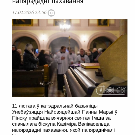
напярэдадні пахавання
11.02.2026 23:56
11 лютага ў катэдральнай базыліцы
Унебаўзяцця Найсвяцейшай Панны Марыі ў
Пінску прайшла вячэрняя святая Імша за
спачылага біскупа Казіміра Велікасельца
напярэдадні пахавання, якой папярэднічалі