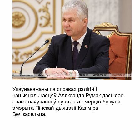
Упаўнаважаны па справах рэлігій і
нацыянальнасцяў Аляксандр Румак дасылае
свае спачуванні ў сувязі са смерцю біскупа
эмэрыта Пінскай дыяцэзіі Казіміра
Велікасельца.