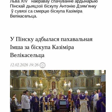
Льва XIV накіраваў спачуванне ардынарыю
Пінскай дыяцэзіі біскупу Антонію Дзям’янку
ў сувязі са смерцю біскупа Казіміра
Велікасельца.
У Пінску адбылася пахавальная
Імша за біскупа Казіміра
Велікасельца
12.02.2026 19:26