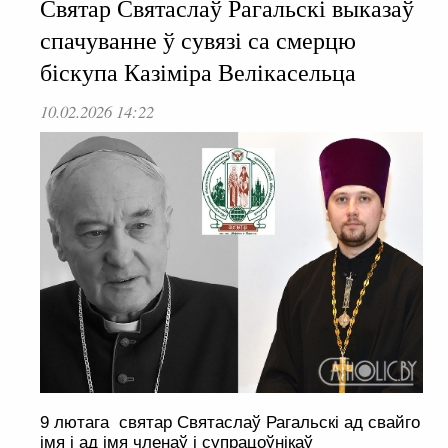
Святар Святаслаў Рагальскі выказаў
спачуванне ў сувязі са смерцю
біскупа Казіміра Велікасельца
10.02.2026 14:22
9 лютага святар Святаслаў Рагальскі ад свайго
імя і ад імя членаў і супрацоўнікаў