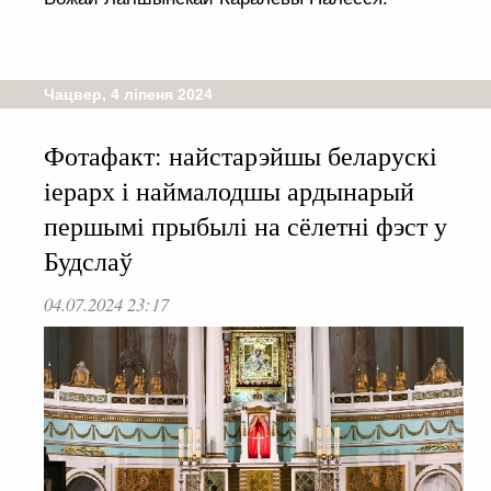
Чацвер, 4 ліпеня 2024
Фотафакт: найстарэйшы беларускі
іерарх і наймалодшы ардынарый
першымі прыбылі на сёлетні фэст у
Будслаў
04.07.2024 23:17