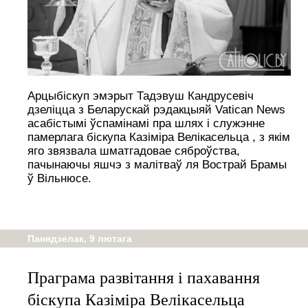
Арцыбіскуп эмэрыт Тадэвуш Кандрусевіч
дзеліцца з Беларускай рэдакцыяй Vatican News
асабістымі ўспамінамі пра шлях і служэнне
памерлага біскупа Казіміра Велікасельца , з якім
яго звязвала шматгадовае сяброўства,
пачынаючы яшчэ з малітваў ля Вострай Брамы
ў Вільнюсе.
Панядзелак, 9 лютага
Праграма развітання і пахавання
біскупа Казіміра Велікасельца