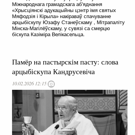
Міжнароднага грамадскага аб'яднання
«Хрысціянскі адукацыйны цэнтр імя святых
Мяфодзія і Кірыла» накіраваў спачуванне
арцыбіскупу Юзафу Станеўскаму , Мітрапаліту
Мінска-Магілёўскаму, у сувязі са смерцю
біскупа Казіміра Велікасельца.
Памёр на пастырскім пасту: слова
арцыбіскупа Кандрусевіча
10.02.2026 12:15