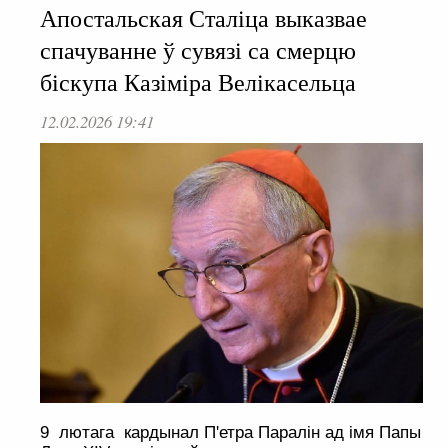
Апостальская Сталіца выказвае
спачуванне ў сувязі са смерцю
біскупа Казіміра Велікасельца
12.02.2026 19:41
9 лютага кардынал П'етра Паралін ад імя Папы