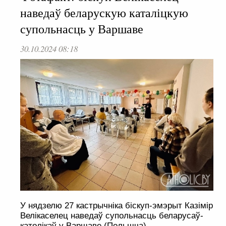
наведаў беларускую каталіцкую
супольнасць у Варшаве
30.10.2024 08:18
У нядзелю 27 кастрычніка біскуп-эмэрыт Казімір
Велікаселец наведаў супольнасць беларусаў-
католікаў у Варшаве (Польшча).