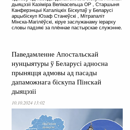
дыяцэзіі Казіміра Велікасельца ОР , Старшыня
Канферэнцыі Каталіцкіх Біскупаў у Беларусі
арцыбіскуп Юзаф Станеўскі , Мітрапаліт
Мінска-Магілёўскі, кіруе заслужанаму іерарху
словы падзякі за плённае пастырскае служэнне.
Паведамленне Апостальскай
нунцыятуры ў Беларусі адносна
прыняцця адмовы ад пасады
дапаможнага біскупа Пінскай
дыяцэзіі
10.10.2024 13:02