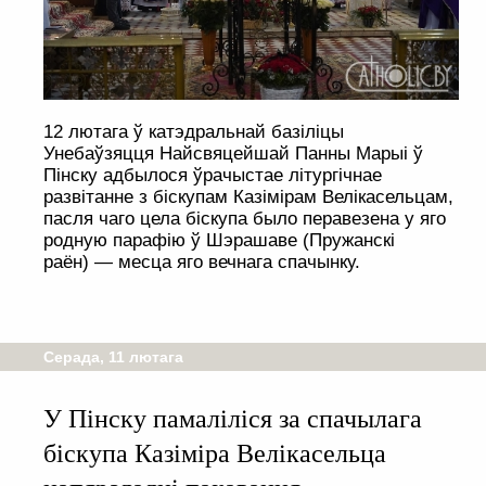
12 лютага ў катэдральнай базіліцы
Унебаўзяцця Найсвяцейшай Панны Марыі ў
Пінску адбылося ўрачыстае літургічнае
развітанне з біскупам Казімірам Велікасельцам,
пасля чаго цела біскупа было перавезена у яго
родную парафію ў Шэрашаве (Пружанскі
раён) — месца яго вечнага спачынку.
Серада, 11 лютага
У Пінску памаліліся за спачылага
біскупа Казіміра Велікасельца