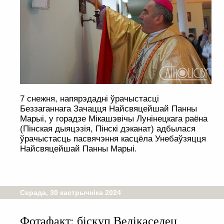
7 снежня, напярэдадні ўрачыстасці
Беззаганнага Зачацця Найсвяцейшай Панны
Марыі, у горадзе Мікашэвічы Лунінецкага раёна
(Пінская дыяцэзія, Пінскі дэканат) адбылася
ўрачыстасць пасвячэння касцёла Унебаўзяцця
Найсвяцейшай Панны Марыі.
Серада, 30 кастрычніка 2024
Фотафакт: біскуп Велікаселец