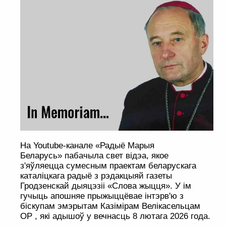
На Youtube-канале «Радыё Марыя
Беларусь» пабачыла свет відэа, якое
з'яўляецца сумесным праектам беларускага
каталіцкага радыё з рэдакцыяй газеты
Гродзенскай дыяцэзіі «Слова жыцця». У ім
гучыць апошняе прыжыццёвае інтэрв'ю з
біскупам эмэрытам Казімірам Велікасельцам
OP , які адышоў у вечнасць 8 лютага 2026 года.