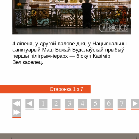
4 ліпеня, у другой палове дня, у Нацыянальны
санктуарый Маці Божай Будслаўскай прыбыў
першы пілігрым-іерарх — біскуп Казімір
Велікаселец.
Старонка 1 з 7
1
2
3
4
5
6
7
У пачатак
Назад
Наперад
У канец
. . . . . . . . . . . . . . . . . . . . . . . . . . . . . . . . . . . . . . . . . . . . . . . . . . . . . . . . . . . . .