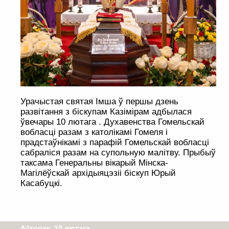
Урачыстая святая Імша ў першы дзень
развітання з біскупам Казімірам адбылася
ўвечары 10 лютага . Духавенства Гомельскай
вобласці разам з католікамі Гомеля і
прадстаўнікамі з парафій Гомельскай вобласці
сабраліся разам на супольную малітву. Прыбыў
таксама Генеральны вікарый Мінска-
Магілёўскай архідыяцэзіі біскуп Юрый
Касабуцкі.
Аўторак, 10 лютага