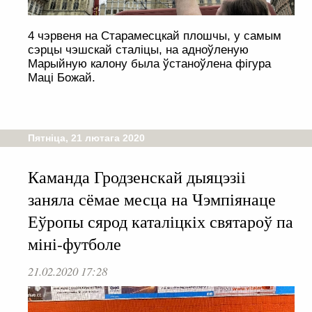
4 чэрвеня на Старамесцкай плошчы, у самым
сэрцы чэшскай сталіцы, на адноўленую
Марыйную калону была ўстаноўлена фігура
Маці Божай.
Пятніца, 21 лютага 2020
Каманда Гродзенскай дыяцэзіі
заняла сёмае месца на Чэмпіянаце
Еўропы сярод каталіцкіх святароў па
міні-футболе
21.02.2020 17:28