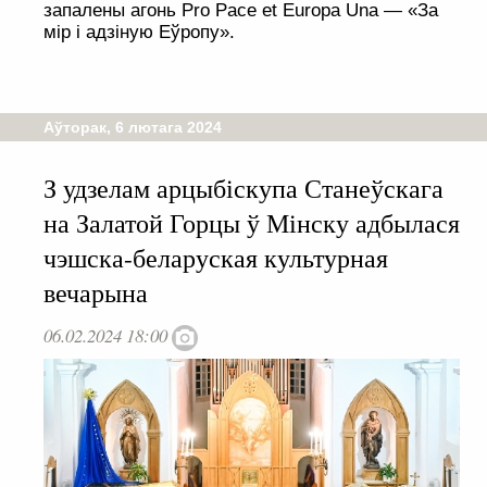
запалены агонь Pro Pace et Europa Una — «За
мір і адзіную Еўропу».
Аўторак, 6 лютага 2024
З удзелам арцыбіскупа Станеўскага
на Залатой Горцы ў Мінску адбылася
чэшска-беларуская культурная
вечарына
06.02.2024 18:00