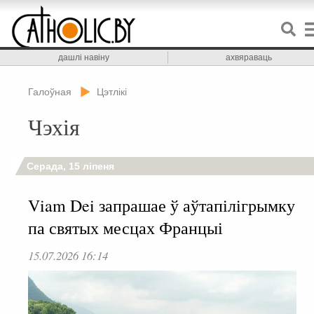
дашлі навіну
ахвяраваць
Галоўная
Цэтлікі
Чэхія
Серада, 15 ліпеня
Viam Dei запрашае ў аўтапілігрымку
па святых месцах Францыі
15.07.2026 16:14