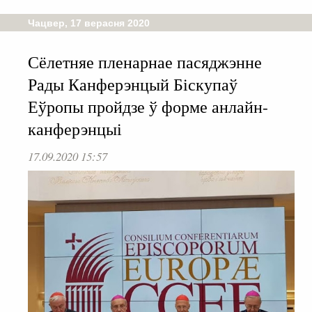
Чацвер, 17 верасня 2020
Сёлетняе пленарнае пасяджэнне
Рады Канферэнцый Біскупаў
Еўропы пройдзе ў форме анлайн-
канферэнцыі
17.09.2020 15:57