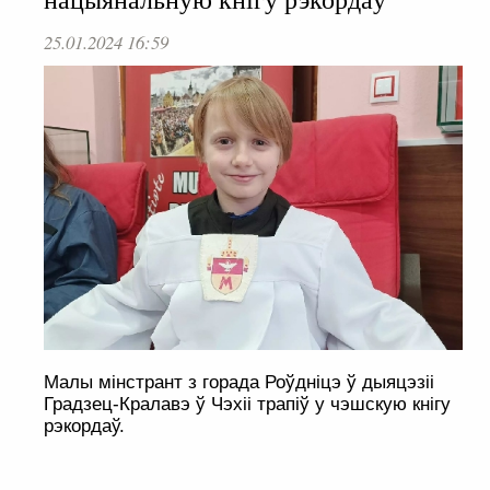
25.01.2024 16:59
Малы мінстрант з горада Роўдніцэ ў дыяцэзіі
Градзец-Кралавэ ў Чэхіі трапіў у чэшскую кнігу
рэкордаў.