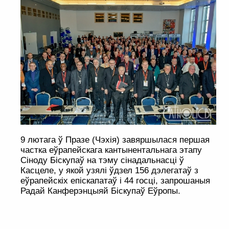
9 лютага ў Празе (Чэхія) завяршылася першая
частка еўрапейскага кантынентальнага этапу
Сіноду Біскупаў на тэму сінадальнасці ў
Касцеле, у якой узялі ўдзел 156 дэлегатаў з
еўрапейскіх епіскапатаў і 44 госці, запрошаныя
Радай Канферэнцыяй Біскупаў Еўропы.