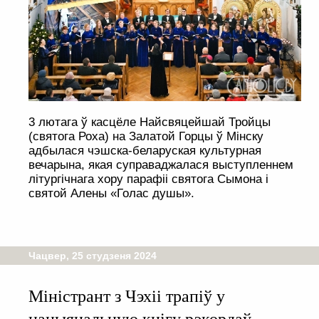
3 лютага ў касцёле Найсвяцейшай Тройцы
(святога Роха) на Залатой Горцы ў Мінску
адбылася чэшска-беларуская культурная
вечарына, якая суправаджалася выступленнем
літургічнага хору парафіі святога Сымона і
святой Алены «Голас душы».
Чацвер, 25 студзеня 2024
Міністрант з Чэхіі трапіў у
нацыянальную кнігу рэкордаў