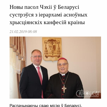
Новы пасол Чэхіі ў Беларусі
сустрэўся з іерархамі асноўных
хрысціянскіх канфесій краіны
21.02.2019 08:08
Распачынаючы сваю місію ў Беларусі,