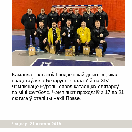
Kаманда святароў Гродзенскай дыяцэзіі, якая
прадстаўляла Беларусь, стала 7-й на XIV
Чэмпіянаце Еўропы сярод каталіцкіх святароў
па міні-футболе. Чэмпіянат праходзіў з 17 па 21
лютага ў сталіцы Чэхіі Празе.
Чацвер, 21 лютага 2019