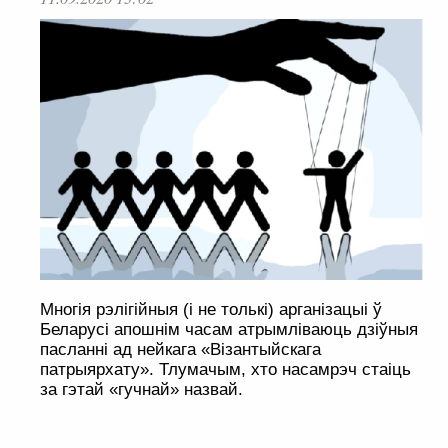
Многія рэлігійныя (і не толькі) арганізацыі ў
Беларусі апошнім часам атрымліваюць дзіўныя
пасланні ад нейкага «Візантыйскага
патрыярхату». Тлумачым, хто насамрэч стаіць
за гэтай «гучнай» назвай.