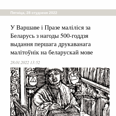
Пятніца, 28 студзеня 2022
У Варшаве і Празе маліліся за
Беларусь з нагоды 500-годдзя
выдання першага друкаванага
малітоўнік на беларускай мове
28.01.2022 13:52