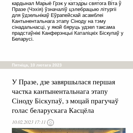
кардынал Марыё Грэк у катэдры святога Віта ў
Празе (Чэхія) ўзначаліў цэлебрацыю літургіі
для ўдзельнікаў Еўрапейскай асамблеі
Кантынентальнага этапу Сіноду на тэму
сінадальнасці, у якой бяруць удзел таксама
прадстаўнікі Канферэнцыі Каталіцкіх Біскупаў у
Беларусі.
Пятніца, 10 лютага 2023
У Празе, дзе завяршылася першая
частка кантынентальнага этапу
Сіноду Біскупаў, з моцай прагучаў
голас беларускага Касцёла
10.02.2023 17:11