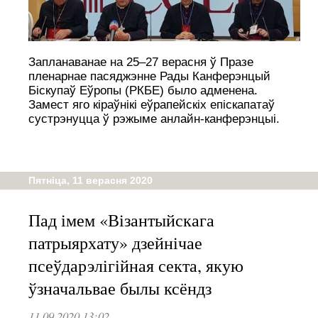
Запланаванае на 25–27 верасня ў Празе
пленарнае пасяджэнне Рады Канферэнцый
Біскупаў Еўропы (РКБЕ) было адменена.
Замест яго кіраўнікі еўрапейскіх епіскапатаў
сустрэнуцца ў рэжыме анлайн-канферэнцыі.
Пятніца, 11 верасня 2020
Пад імем «Візантыйскага
патрыярхату» дзейнічае
псеўдарэлігійная секта, якую
ўзначальвае былы ксёндз
11.09.2020 13:02