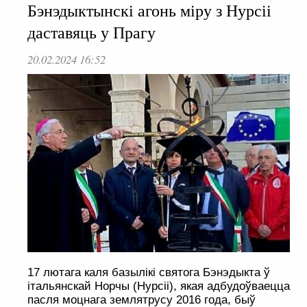
Бэнэдыктынскі агонь міру з Нурсіі
даставяць у Прагу
20.02.2024 16:52
17 лютага каля базылікі святога Бэнэдыкта ў
італьянскай Норчы (Нурсіі), якая адбудоўваецца
пасля моцнага землятрусу 2016 года, быў