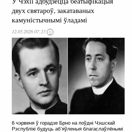
У Чэхіі адбудзецца беатыфікацыя
двух святароў, закатаваных
камуністычнымі ўладамі
12.05.2026 07:23
6 чэрвеня ў горадзе Брно на поўдні Чэшскай
Рэспублікі будуць аб’яўленыя благаслаўлёнымі