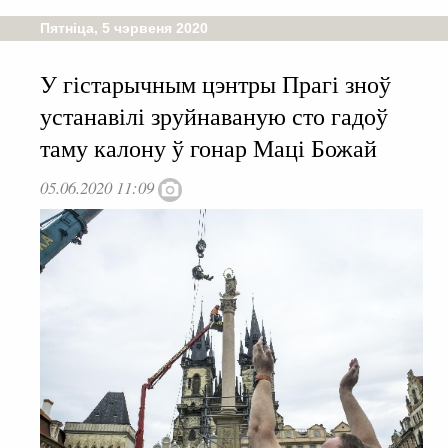
Пятніца, 5 чэрвеня 2020
У гістарычным цэнтры Прагі зноў
устанавілі зруйнаваную сто гадоў
таму калону ў гонар Маці Божай
05.06.2020 11:09