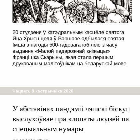
20 студзеня ў катэдральным касцёле святога
Яна Хрысціцеля ў Варшаве адбылася святая
Імша з нагоды 500-гадовага юбілею з часу
выдання «Малой падарожнай кніжыцы»
Францішка Скарыны, якая стала першым
друкаваным малітоўнікам на беларускай мове.
Чацвер, 8 кастрычніка 2020
У абставінах пандэміі чэшскі біскуп
выслухоўвае пра клопаты людзей па
спецыяльным нумары