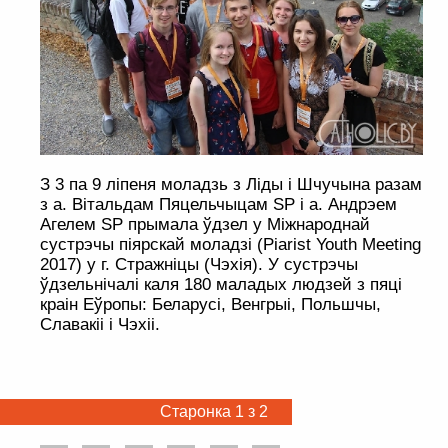
З 3 па 9 ліпеня моладзь з Ліды і Шчучына разам
з а. Вітальдам Пяцельчыцам SP і а. Андрэем
Агелем SP прымала ўдзел у Міжнароднай
сустрэчы піярскай моладзі (Piarist Youth Meeting
2017) у г. Стражніцы (Чэхія). У сустрэчы
ўдзельнічалі каля 180 маладых людзей з пяці
краін Еўропы: Беларусі, Венгрыі, Польшчы,
Славакіі і Чэхіі.
Старонка 1 з 2