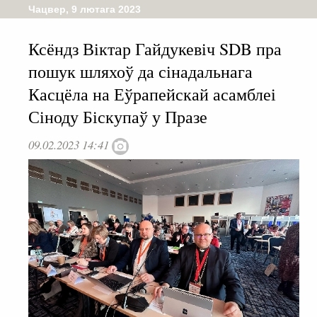
Чацвер, 9 лютага 2023
Ксёндз Віктар Гайдукевіч SDB пра
пошук шляхоў да сінадальнага
Касцёла на Еўрапейскай асамблеі
Сіноду Біскупаў у Празе
09.02.2023 14:41