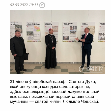
02.08.2022 10:11
31 ліпеня ў віцебскай парафіі Святога Духа,
якой апякуюцца ксяндзы сальватарыяне,
адбылося адкрыццё часовай дакументальнай
выставы, прысвечанай першай славянскай
мучаніцы — святой княгіні Людміле Чэшскай.