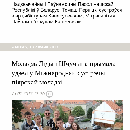
Надзвычайны і Паўнамоцны Пасол Чэшскай
Рэспублікі ў Беларусі Томаш Перніцкі сустрэўся
з арцыбіскупам Кандрусевічам, Мітрапалітам
Паўлам і біскупам Кашкевічам.
Чацвер, 13 ліпеня 2017
Моладзь Ліды і Шчучына прымала
ўдзел у Міжнароднай сустрэчы
піярскай моладзі
13.07.2017 12:26