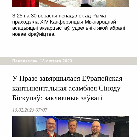
З 25 па 30 верасня непадалёк ад Рыма
праходзіла XIV Канферэнцыя Міжнароднай
асацыяцыі экзарцыстаў, удзельнікі якой абралі
новае кіраўніцтва.
Панядзелак, 13 лютага 2023
У Празе завяршылася Еўрапейская
кантынентальная асамблея Сіноду
Біскупаў: заключныя заўвагі
13.02.2023 07:07