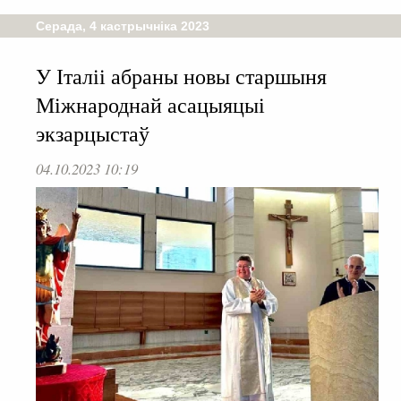
Серада, 4 кастрычніка 2023
У Італіі абраны новы старшыня
Міжнароднай асацыяцыі
экзарцыстаў
04.10.2023 10:19