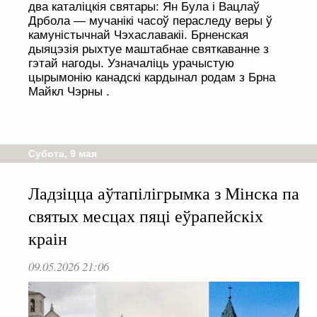
два каталіцкія святары: Ян Була і Вацлаў
Дрбола — мучанікі часоў пераследу веры ў
камуністычнай Чэхаславакіі. Брненская
дыяцэзія рыхтуе маштабнае святкаванне з
гэтай нагоды. Узначаліць урачыстую
цырымонію канадскі кардынал родам з Брна
Майкл Чэрны .
Субота, 9 мая
Ладзіцца аўтапілігрымка з Мінска па
святых месцах пяці еўрапейскіх
краін
09.05.2026 21:06