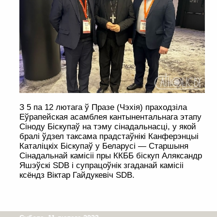
З 5 па 12 лютага ў Празе (Чэхія) праходзіла
Еўрапейская асамблея кантынентальнага этапу
Сіноду Біскупаў на тэму сінадальнасці, у якой
бралі ўдзел таксама прадстаўнікі Канферэнцыі
Каталіцкіх Біскупаў у Беларусі — Старшыня
Сінадальнай камісіі пры ККББ біскуп Аляксандр
Яшэўскі SDB і супрацоўнік згаданай камісіі
ксёндз Віктар Гайдукевіч SDB.