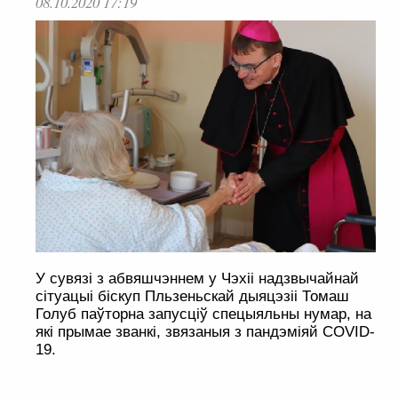
08.10.2020 17:19
У сувязі з абвяшчэннем у Чэхіі надзвычайнай
сітуацыі біскуп Пльзеньскай дыяцэзіі Томаш
Голуб паўторна запусціў спецыяльны нумар, на
які прымае званкі, звязаныя з пандэміяй COVID-
19.