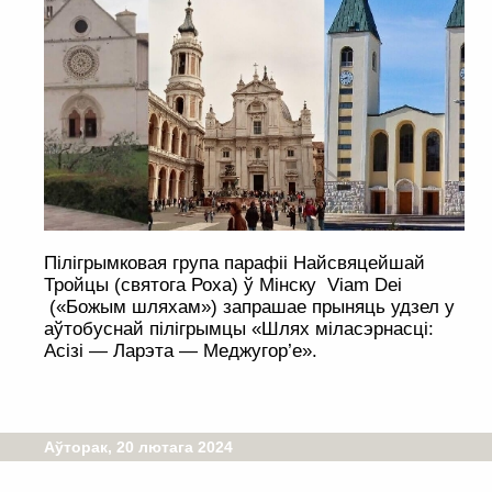
Пілігрымковая група парафіі Найсвяцейшай
Тройцы (святога Роха) ў Мінску Viam Dei
(«Божым шляхам») запрашае прыняць удзел у
аўтобуснай пілігрымцы «Шлях міласэрнасці:
Асізі — Ларэта — Меджугор’е».
Аўторак, 20 лютага 2024