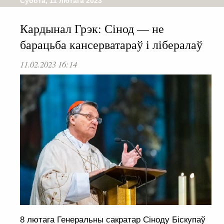
Субота, 11 лютага 2023
Кардынал Грэк: Сінод — не
барацьба кансерватараў і лібералаў
11.02.2023 16:14
8 лютага Генеральны сакратар Сіноду Біскупаў