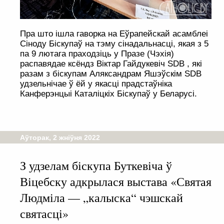
Пра што ішла гаворка на Еўрапейскай асамблеі
Сіноду Біскупаў на тэму сінадальнасці, якая з 5
па 9 лютага праходзіць у Празе (Чэхія)
распавядае ксёндз Віктар Гайдукевіч SDB , які
разам з біскупам Аляксандрам Яшэўскім SDB
удзельнічае ў ёй у якасці прадстаўніка
Канферэнцыі Каталіцкіх Біскупаў у Беларусі.
Аўторак, 2 жніўня 2022
З удзелам біскупа Буткевіча ў
Віцебску адкрылася выстава «Святая
Людміла — „калыска“ чэшскай
святасці»