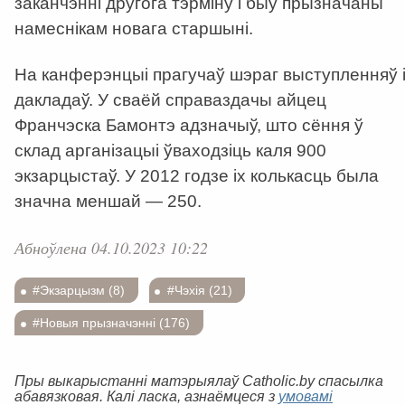
заканчэнні другога тэрміну і быў прызначаны
намеснікам новага старшыні.
На канферэнцыі прагучаў шэраг выступленняў 
дакладаў. У сваёй справаздачы айцец
Франчэска Бамонтэ адзначыў, што сёння ў
склад арганізацыі ўваходзіць каля 900
экзарцыстаў. У 2012 годзе іх колькасць была
значна меншай — 250.
Абноўлена 04.10.2023 10:22
#Экзарцызм (8)
#Чэхія (21)
#Новыя прызначэнні (176)
Пры выкарыстанні матэрыялаў Catholic.by спасылка
абавязковая. Калі ласка, азнаёмцеся з
умовамі