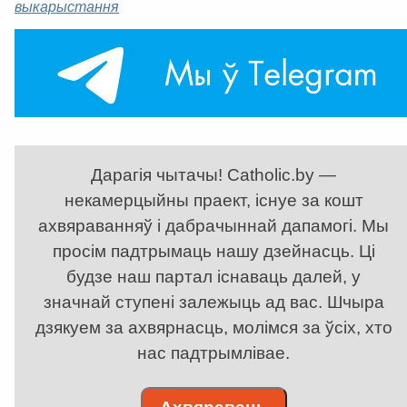
выкарыстання
Дарагія чытачы! Catholic.by —
некамерцыйны праект, існуе за кошт
ахвяраванняў і дабрачыннай дапамогі. Мы
просім падтрымаць нашу дзейнасць. Ці
будзе наш партал існаваць далей, у
значнай ступені залежыць ад вас. Шчыра
дзякуем за ахвярнасць, молімся за ўсіх, хто
нас падтрымлівае.