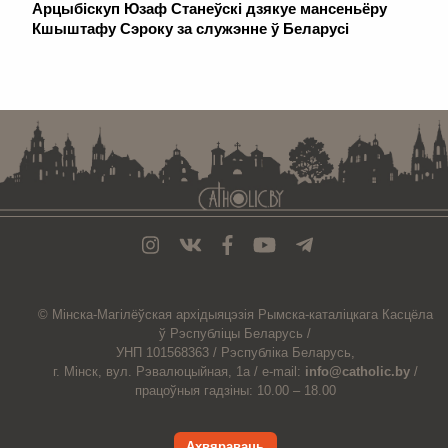
Арцыбіскуп Юзаф Станеўскі дзякуе мансеньёру
Кшыштафу Сэроку за служэнне ў Беларусі
. . . . . . . . . . . . . . . . . . . . . . . . . . . . . . . . . . . . . . . . . . . . . . . . . . . . . . . . . . . . .
© Мiнска-Магiлёўская
архiдыяцэзiя
Рымска-каталіцкага
Касцёла
ў Рэспубліцы Беларусь /
УНП 101568363 /
Рэспубліка Беларусь,
г. Мінск, вул. Рэвалюцыйная, 1а /
e-mail:
info@catholic.by
/
працоўныя гадзіны: 10.00 – 18.00
Ахвяраваць