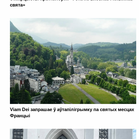
свята»
Viam Dei запрашае ў аўтапілігрымку па святых месцах
Францыі