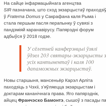
На сайце інфармацыйнага агенцтва
SIR
пазначана, што сход экзарцыстаў праходзі
ў
Fraterna Domus
у Сакрафана каля Рыма і
стала першым пасля перапынку ў сувязі з
пандэміяй каранавірусу. Папярэдні форум
адбыўся ў 2018 годзе.
У сёлетней канферэнцыі ўзялі
ўдзел 203 святары-экзарцысты 
усіх кантынентаў і каля 100
дапаможных экзарцыстаў.
Новы старшыня, мансеньёр Карэл Арліта
паходзіць з Чэхіі, з’яўляецца экзарцыстам і
доктарам кананічнага права. Яго папярэднік,
айцец
Франчэско Бамонтэ
, сышоў з пасады п