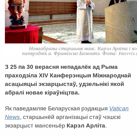
Новаабраны старшыня манс. Карэл Арліта і яг
папярэднік а. Франчэско Бамонтэ. Фота: Interris.i
З 25 па 30 верасня непадалёк ад Рыма
праходзіла XIV Канферэнцыя Міжнароднай
асацыяцыі экзарцыстаў, удзельнікі якой
абралі новае кіраўніцтва.
Як паведамляе Беларуская рэдакцыя
Vatican
News
, старшынёй арганізацыі стаў чэшскі
экзарцыст мансеньёр
Карэл Арліта
.