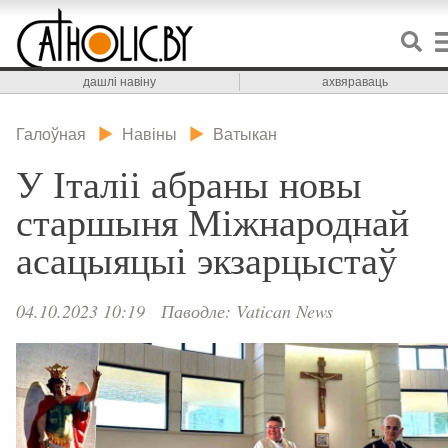
дашлі навіну
ахвяраваць
Галоўная
Навіны
Ватыкан
У Італіі абраны новы
старшыня Міжнароднай
асацыяцыі экзарцыстаў
04.10.2023 10:19
Паводле: Vatican News