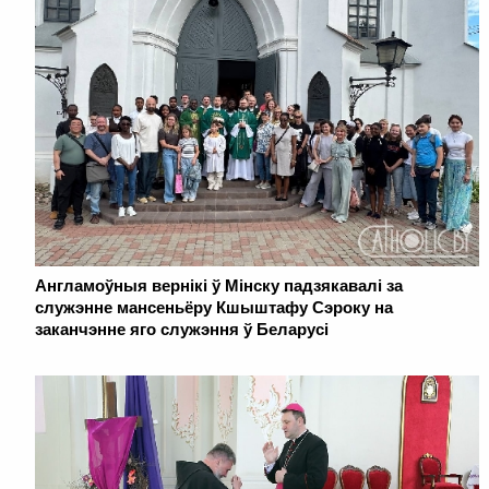
Англамоўныя вернікі ў Мінску падзякавалі за
служэнне мансеньёру Кшыштафу Сэроку на
заканчэнне яго служэння ў Беларусі