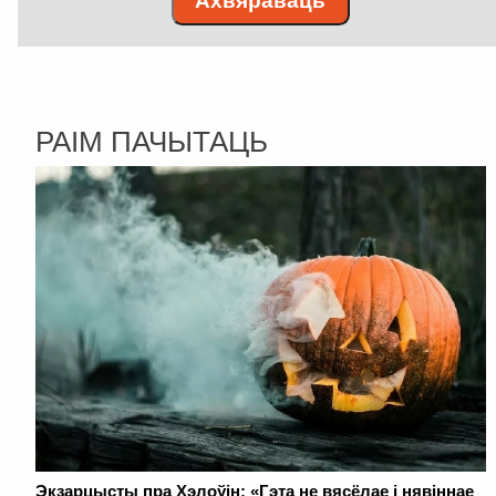
Ахвяраваць
РАІМ ПАЧЫТАЦЬ
Экзарцысты пра Хэлоўін: «Гэта не вясёлае і нявіннае