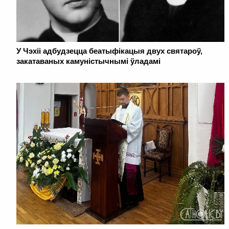
У Чэхіі адбудзецца беатыфікацыя двух святароў,
закатаваных камуністычнымі ўладамі