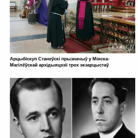
Арцыбіскуп Станеўскі прызначыў у Мінска-
Магілёўскай архідыяцэзіі трох экзарцыстаў