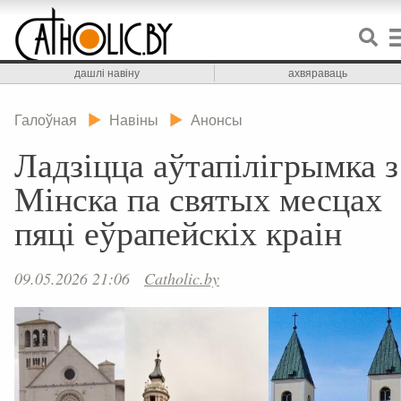
дашлі навіну
ахвяраваць
Галоўная
Навіны
Анонсы
Ладзіцца аўтапілігрымка з
Мінска па святых месцах
пяці еўрапейскіх краін
09.05.2026 21:06
Catholic.by