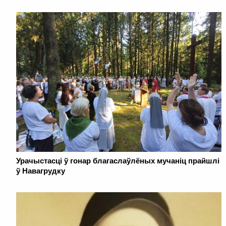
Урачыстасці ў гонар благаслаўлёных мучаніц прайшлі
ў Навагрудку