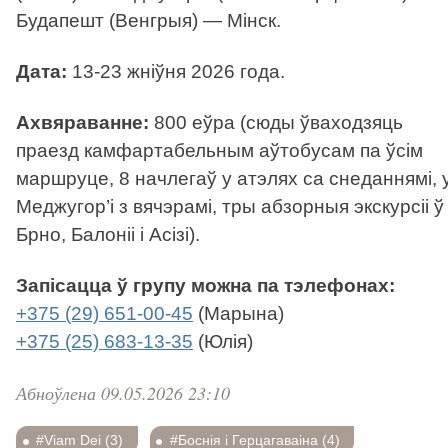
Будапешт (Венгрыя) — Мінск.
Дата:
13-23 жніўня 2026 года.
Ахвяраванне:
800 еўра (сюды ўваходзяць
праезд камфартабельным аўтобусам па ўсім
маршруце, 8 начлегаў у атэлях са снеданнямі, 
Меджугор’і з вячэрамі, тры абзорныя экскурсіі ў
Брно, Балоніі і Асізі).
Запісацца ў групу можна па тэлефонах:
+375 (29) 651-00-45
(Марына)
+375 (25) 683-13-35
(Юлія)
Абноўлена 09.05.2026 23:10
#Viam Dei (3)
#Боснія і Герцагаваіна (4)