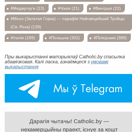
#Меджугор'е (13)
#Чэхія (21)
#Венгрыя (22)
#Мінск (Залатая Горка) — парафія Найсвяцейшай Тройцы
(Св. Роха) (139)
#Італія (189)
#Польшча (302)
#Пілігрымкі (389)
Пры выкарыстанні матэрыялаў Catholic.by спасылка
абавязковая. Калі ласка, азнаёмцеся з
умовамі
выкарыстання
Дарагія чытачы! Catholic.by —
некамерцыйны праект, існуе за кошт