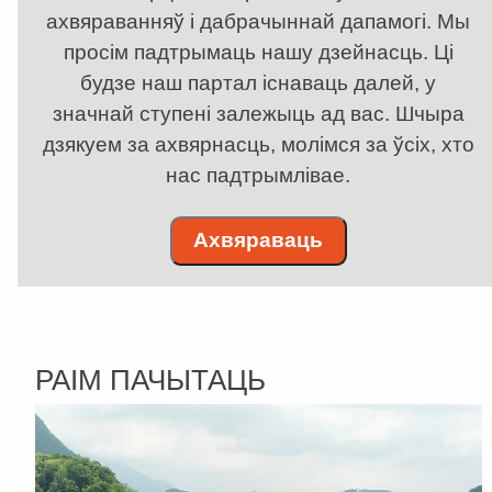
ахвяраванняў і дабрачыннай дапамогі. Мы
просім падтрымаць нашу дзейнасць. Ці
будзе наш партал існаваць далей, у
значнай ступені залежыць ад вас. Шчыра
дзякуем за ахвярнасць, молімся за ўсіх, хто
нас падтрымлівае.
Ахвяраваць
РАІМ ПАЧЫТАЦЬ