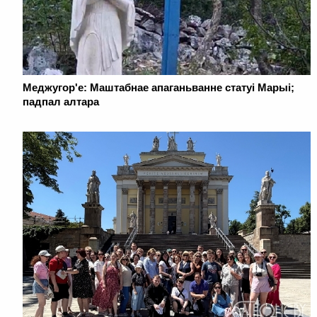
Меджугор'е: Маштабнае апаганьванне статуі Марыі;
падпал алтара