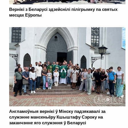
Вернікі з Беларусі здзейснілі пілігрымку па святых
месцах Еўропы
Англамоўныя вернікі ў Мінску падзякавалі за
служэнне мансеньёру Кшыштафу Сэроку на
заканчэнне яго служэння ў Беларусі