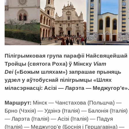
Пілігрымковая група парафіі Найсвяцейшай
Тройцы (святога Роха) ў Мінску
Viam
Dei
(«Божым шляхам») запрашае прыняць
удзел у аўтобуснай пілігрымцы «Шлях
міласэрнасці: Асізі — Ларэта — Меджугор’е»
Маршрут:
Мінск — Чанстахова (Польшча) —
Брно (Чэхія) — Удзінэ (Італія) — Балонія (Італія)
— Ларэта (Італія) — Асізі (Італія) — Падуя
(Італія) — Меджугор’е (Боснія і Герцагавіна) —