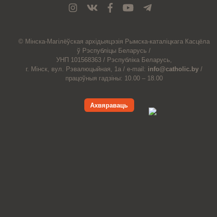
© Мiнска-Магiлёўская
архiдыяцэзiя
Рымска-каталіцкага
Касцёла
ў Рэспубліцы Беларусь /
УНП 101568363 /
Рэспубліка Беларусь,
г. Мінск, вул. Рэвалюцыйная, 1а /
e-mail:
info@catholic.by
/
працоўныя гадзіны: 10.00 – 18.00
Ахвяраваць