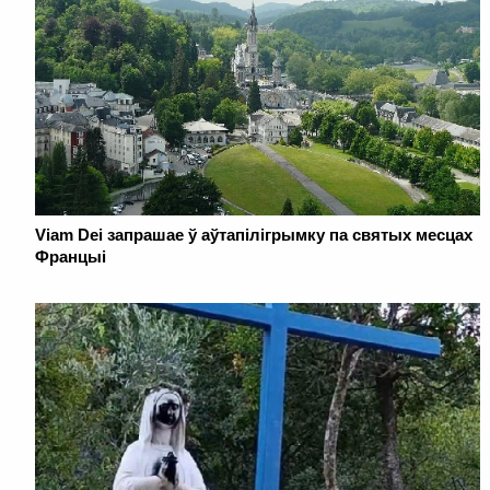
Viam Dei запрашае ў аўтапілігрымку па святых месцах
Францыі