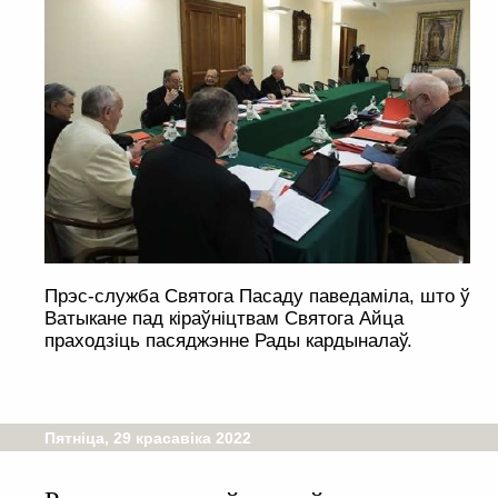
Прэс-служба Святога Пасаду паведаміла, што ў
Ватыкане пад кіраўніцтвам Святога Айца
праходзіць пасяджэнне Рады кардыналаў.
Пятніца, 29 красавіка 2022