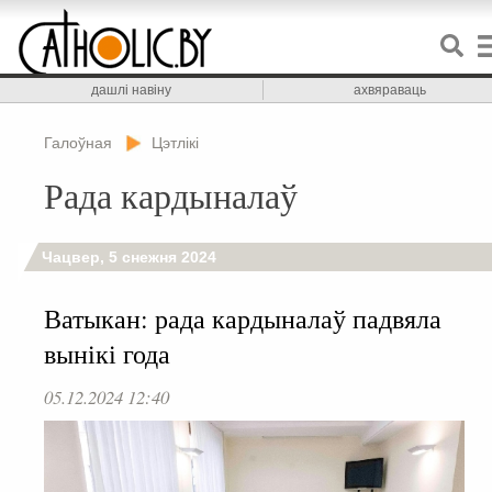
дашлі навіну
ахвяраваць
Галоўная
Цэтлікі
Рада кардыналаў
Чацвер, 5 снежня 2024
Ватыкан: рада кардыналаў падвяла
вынікі года
05.12.2024 12:40