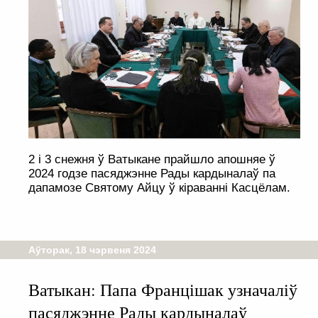
2 і 3 снежня ў Ватыкане прайшло апошняе ў
2024 годзе пасяджэнне Рады кардыналаў па
дапамозе Святому Айцу ў кіраванні Касцёлам.
Аўторак, 18 чэрвеня 2024
Ватыкан: Папа Францішак узначаліў
пасяджэнне Рады кардыналаў