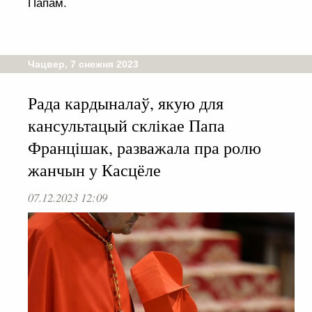
Папам.
Чацвер, 7 снежня 2023
Рада кардыналаў, якую для
кансультацый склікае Папа
Францішак, разважала пра ролю
жанчын у Касцёле
07.12.2023 12:09