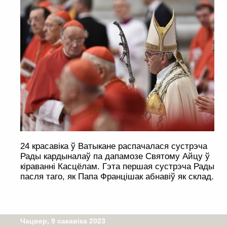
24 красавіка ў Ватыкане распачалася сустрэча
Рады кардыналаў па дапамозе Святому Айцу ў
кіраванні Касцёлам. Гэта першая сустрэча Рады
пасля таго, як Папа Францішак абнавіў як склад.
Чацвер, 9 сакавіка 2023