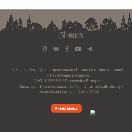
. . . . . . . . . . . . . . . . . . . . . . . . . . . . . . . . . . . . . . . . . . . . . . . . . . . . . . . . . . . . .
© Мiнска-Магiлёўская
архiдыяцэзiя
Рымска-каталіцкага
Касцёла
ў Рэспубліцы Беларусь /
УНП 101568363 /
Рэспубліка Беларусь,
г. Мінск, вул. Рэвалюцыйная, 1а /
e-mail:
info@catholic.by
/
працоўныя гадзіны: 10.00 – 18.00
Ахвяраваць