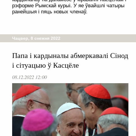
рэформе Рымскай курыі. У яе ўвайшлі чатыры
ранейшыя і пяць новых членаў.
Чацвер, 8 снежня 2022
Папа і кардыналы абмеркавалі Сінод
і сітуацыю ў Касцёле
08.12.2022 12:00