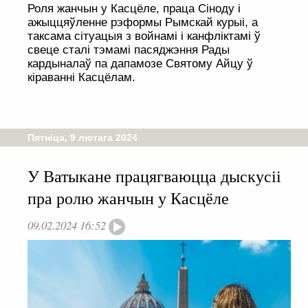
Роля жанчын у Касцёле, праца Сіноду і
ажыццяўленне рэформы Рымскай курыі, а
таксама сітуацыя з войнамі і канфліктамі ў
свеце сталі тэмамі пасяджэння Рады
кардыналаў па дапамозе Святому Айцу ў
кіраванні Касцёлам.
Пятніца, 9 лютага 2024
У Ватыкане працягваюцца дыскусіі
пра ролю жанчын у Касцёле
09.02.2024 16:52