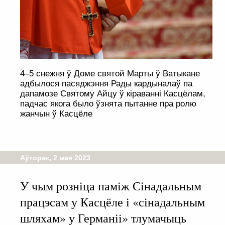
4–5 снежня ў Доме святой Марты ў Ватыкане
адбылося пасяджэння Рады кардыналаў па
дапамозе Святому Айцу ў кіраванні Касцёлам,
падчас якога было ўзнята пытанне пра ролю
жанчын ў Касцёле
Аўторак, 2 мая 2023
У чым розніца паміж Сінадальным
працэсам у Касцёле і «сінадальным
шляхам» у Германіі» тлумачыць