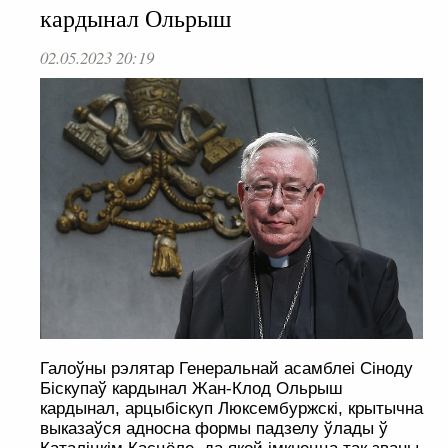
кардынал Ольрыш
02.05.2023 20:19
Галоўны рэлятар Генеральнай асамблеі Сіноду
Біскупаў кардынал Жан-Клод Ольрыш
кардынал, арцыбіскуп Люксембуржскі, крытычна
выказаўся адносна формы падзелу ўлады ў