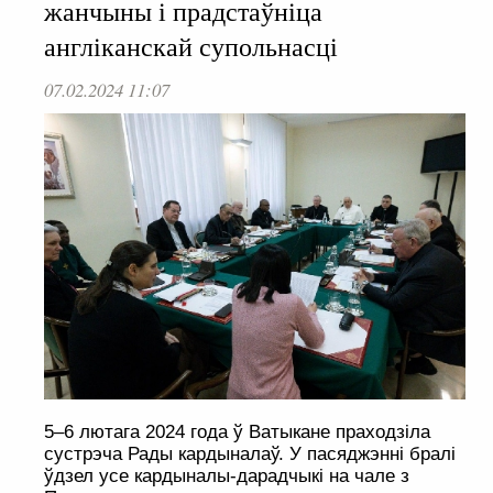
жанчыны і прадстаўніца
англіканскай супольнасці
07.02.2024 11:07
5–6 лютага 2024 года ў Ватыкане праходзіла
сустрэча Рады кардыналаў. У пасяджэнні бралі
ўдзел усе кардыналы-дарадчыкі на чале з