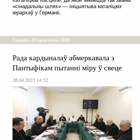
Каталіцкім Касцёле, да якой імкнецца так званы
«сінадальны шлях» — ініцыятыва каталіцкіх
іерархаў у Германіі.
Серада, 26 красавіка 2023
Рада кардыналаў абмеркавала з
Пантыфікам пытанні міру ў свеце
26.04.2023 14:52