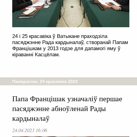
24 і 25 красавіка ў Ватыкане праходзіла
пасяджэнне Рада кардыналаў, створанай Папам
Францішкам у 2013 годзе для дапамогі яму ў
кіраванні Касцёлам.
Панядзелак, 24 красавіка 2023
Папа Францішак узначаліў першае
пасяджэнне абноўленай Рады
кардыналаў
24.04.2023 16:06