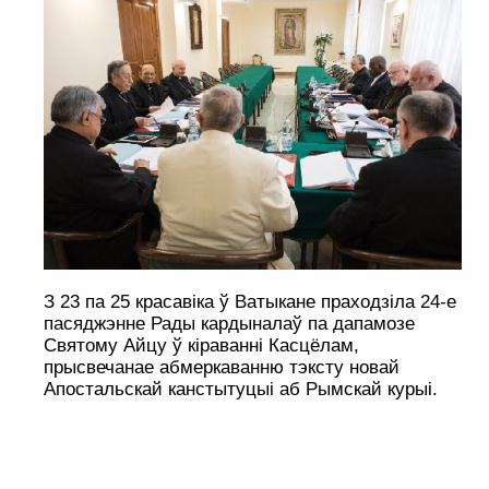
З 23 па 25 красавіка ў Ватыкане праходзіла 24-е
пасяджэнне Рады кардыналаў па дапамозе
Святому Айцу ў кіраванні Касцёлам,
прысвечанае абмеркаванню тэксту новай
Апостальскай канстытуцыі аб Рымскай курыі.