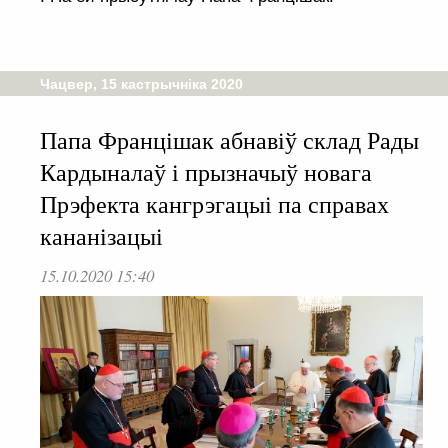
Чацвер, 15 кастрычніка 2020
Папа Францішак абнавіў склад Рады
Кардыналаў і прызначыў новага
Прэфекта кангрэгацыі па справах
кананізацыі
15.10.2020 15:40