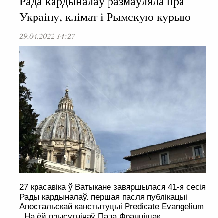
Рада кардыналаў размаўляла пра
Украіну, клімат і Рымскую курыю
29.04.2022 14:27
27 красавіка ў Ватыкане завяршылася 41-я сесія
Рады кардыналаў, першая пасля публікацыі
Апостальскай канстытуцыі Predicate Evangelium
. На ёй прысутнічаў Папа Францішак.