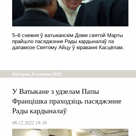
5–6 снежня ў ватыканскім Доме святой Марты
прайшло пасяджэнне Рады кардыналаў па
дапамозе Святому Айцу ў кіраванні Касцёлам.
Аўторак, 6 снежня 2022
У Ватыкане з удзелам Папы
Францішка праходзіць пасяджэнне
Рады кардыналаў
06.12.2022 18:16