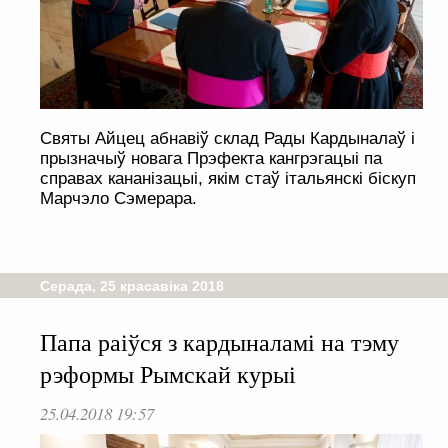
Святы Айцец абнавіў склад Рады Кардыналаў і
прызначыў новага Прэфекта кангрэгацыі па
справах кананізацыі, якім стаў італьянскі біскуп
Марчэло Сэмерара.
Серада, 25 красавіка 2018
Папа раіўся з кардыналамі на тэму
рэформы Рымскай курыі
25.04.2018 19:57