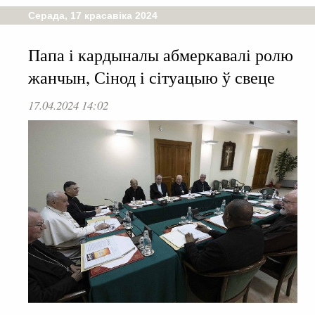
Серада, 17 красавіка 2024
Папа і кардыналы абмеркавалі ролю
жанчын, Сінод і сітуацыю ў свеце
17.04.2024 14:02