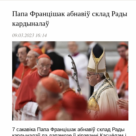
Папа Францішак абнавіў склад Рады
кардыналаў
09.03.2023 16:14
7 сакавіка Папа Францішак абнавіў склад Рады
кардыналаў па дапамозе ў кіраванні Касцёлам і