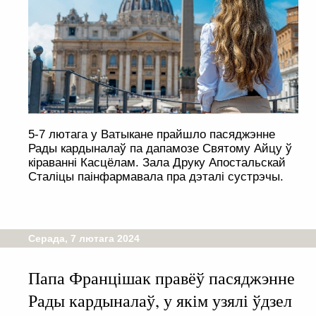
5-7 лютага у Ватыкане прайшло пасяджэнне
Рады кардыналаў па дапамозе Святому Айцу ў
кіраванні Касцёлам. Зала Друку Апостальскай
Сталіцы паінфармавала пра дэталі сустрэчы.
Серада, 7 лютага 2024
Папа Францішак правёў пасяджэнне
Рады кардыналаў, у якім узялі ўдзел