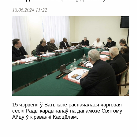
18.06.2024 11:22
15 чэрвеня ў Ватыкане распачалася чарговая
сесія Рады кардыналаў па дапамозе Святому
Айцу ў кіраванні Касцёлам.