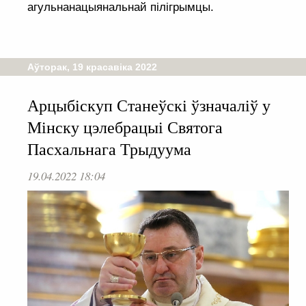
агульнанацыянальнай пілігрымцы.
Аўторак, 19 красавіка 2022
Арцыбіскуп Станеўскі ўзначаліў у
Мінску цэлебрацыі Святога
Пасхальнага Трыдуума
19.04.2022 18:04