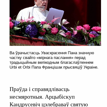
Ва ўрачыстасць Уваскрасення Пана значную
частку свайго «мірнага паслання» перад
традыцыйным велікодным благаслаўленнем
Urbi et Orbi Папа Францішак прысвяціў Украіне.
Праўда і справядлівасць
несмяротныя. Арцыбіскуп
Кандрусевіч цэлебраваў святую