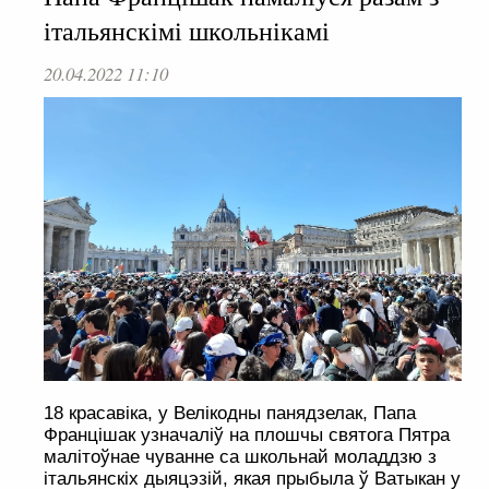
італьянскімі школьнікамі
20.04.2022 11:10
18 красавіка, у Велікодны панядзелак, Папа
Францішак узначаліў на плошчы святога Пятра
малітоўнае чуванне са школьнай моладдзю з
італьянскіх дыяцэзій, якая прыбыла ў Ватыкан у