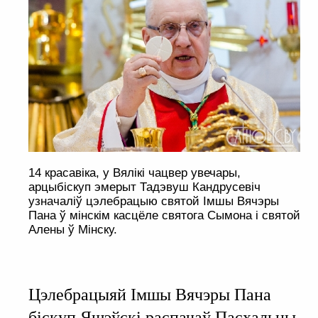
14 красавіка, у Вялікі чацвер увечары,
арцыбіскуп эмерыт Тадэвуш Кандрусевіч
узначаліў цэлебрацыю святой Імшы Вячэры
Пана ў мінскім касцёле святога Сымона і святой
Алены ў Мінску.
Цэлебрацыяй Імшы Вячэры Пана
біскуп Яшэўскі распачаў Пасхальны