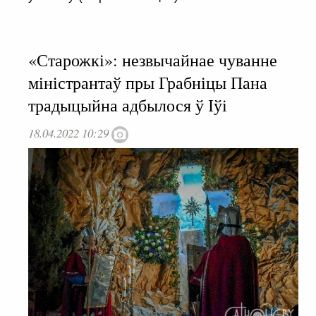
«Старожкі»: незвычайнае чуванне
міністрантаў пры Грабніцы Пана
традыцыйна адбылося ў Іўі
18.04.2022 10:29