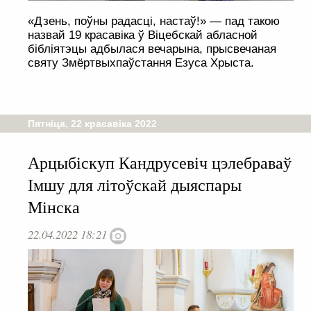
«Дзень, поўны радасці, настаў!» — пад такою
назвай 19 красавіка ў Віцебскай абласной
бібліятэцы адбылася вечарына, прысвечаная
святу Змёртвыхпаўстання Езуса Хрыста.
Пятніца, 22 красавіка 2022
Арцыбіскуп Кандрусевіч цэлебраваў
Імшу для літоўскай дыяспары
Мінска
22.04.2022 18:21