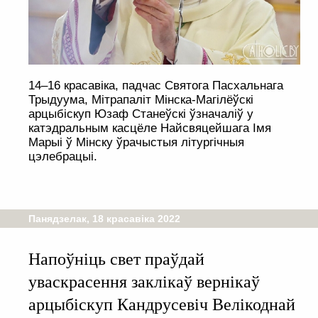
14–16 красавіка, падчас Святога Пасхальнага
Трыдуума, Мітрапаліт Мінска-Магілёўскі
арцыбіскуп Юзаф Станеўскі ўзначаліў у
катэдральным касцёле Найсвяцейшага Імя
Марыі ў Мінску ўрачыстыя літургічныя
цэлебрацыі.
Панядзелак, 18 красавіка 2022
Напоўніць свет праўдай
уваскрасення заклікаў вернікаў
арцыбіскуп Кандрусевіч Велікоднай