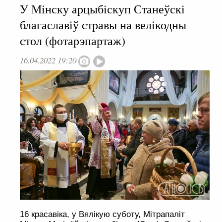
У Мінску арцыбіскуп Станеўскі
благаславіў стравы на велікодны
стол (фотарэпартаж)
16.04.2022 19:20
16 красавіка, у Вялікую суботу, Мітрапаліт