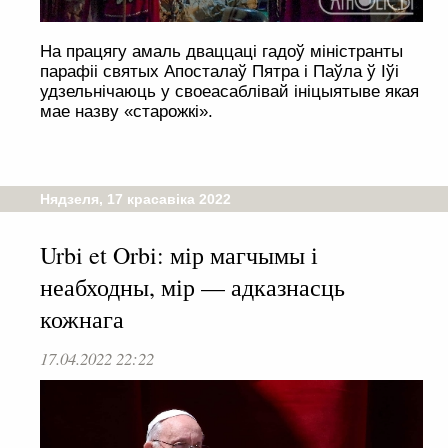
На працягу амаль дваццаці гадоў міністранты
парафіі святых Апосталаў Пятра і Паўла ў Іўі
удзельнічаюць у своеасаблівай ініцыятыве якая
мае назву «старожкі».
Нядзеля, 17 красавіка 2022
Urbi et Orbi: мір магчымы і
неабходны, мір — адказнасць
кожнага
17.04.2022 22:22