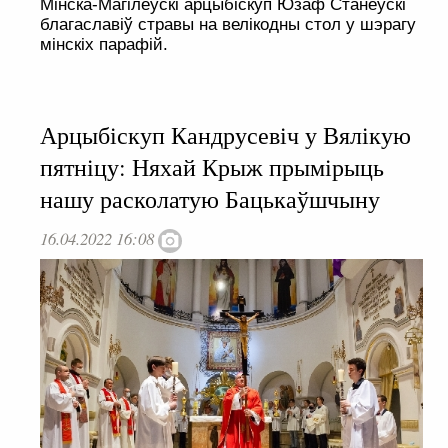
Мінска-Магілёўскі арцыбіскуп Юзаф Станеўскі
благаславіў стравы на велікодны стол у шэрагу
мінскіх парафій.
Арцыбіскуп Кандрусевіч у Вялікую
пятніцу: Няхай Крыж прымірыць
нашу расколатую Бацькаўшчыну
16.04.2022 16:08