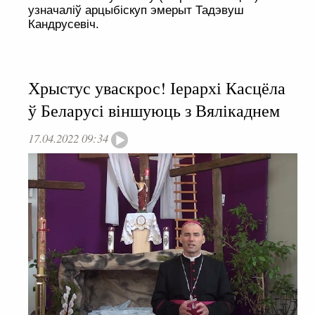
узначаліў арцыбіскуп эмерыт Тадэвуш
Кандрусевіч.
Хрыстус уваскрос! Іерархі Касцёла
ў Беларусі віншуюць з Вялікаднем
17.04.2022 09:34