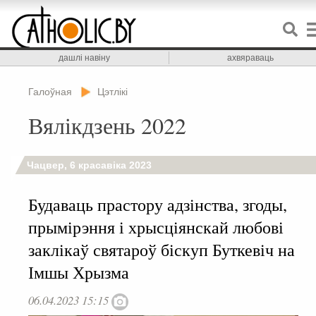
дашлі навіну
ахвяраваць
Галоўная
Цэтлікі
Вялікдзень 2022
Чацвер, 6 красавіка 2023
Будаваць прастору адзінства, згоды,
прымірэння і хрысціянскай любові
заклікаў святароў біскуп Буткевіч на
Імшы Хрызма
06.04.2023 15:15