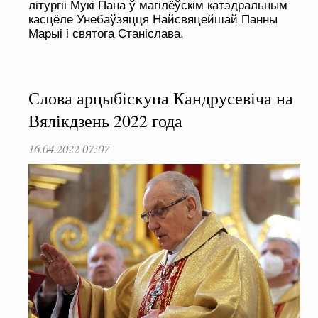
літургіі Мукі Пана ў магілёўскім катэдральным
касцёле Унебаўзяцця Найсвяцейшай Панны
Марыі і святога Станіслава.
Слова арцыбіскупа Кандрусевіча на
Вялікдзень 2022 года
16.04.2022 07:07