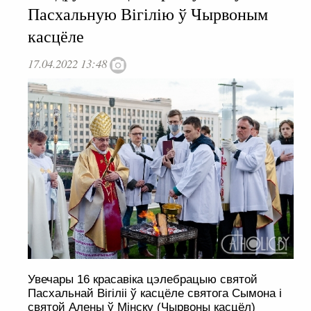
Пасхальную Вігілію ў Чырвоным
касцёле
17.04.2022 13:48
Увечары 16 красавіка цэлебрацыю святой
Пасхальнай Вігіліі ў касцёле святога Сымона і
святой Алены ў Мінску (Чырвоны касцёл)