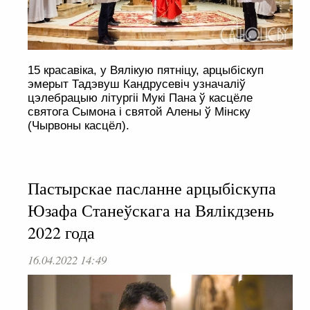
15 красавіка, у Вялікую пятніцу, арцыбіскуп
эмерыт Тадэвуш Кандрусевіч узначаліў
цэлебрацыю літургіі Мукі Пана ў касцёле
святога Сымона і святой Алены ў Мінску
(Чырвоны касцёл).
Пастырскае пасланне арцыбіскупа
Юзафа Станеўскага на Вялікдзень
2022 года
16.04.2022 14:49