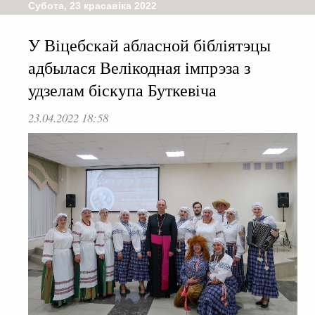
Субота, 23 красавіка 2022
У Віцебскай абласной бібліятэцы
адбылася Велікодная імпрэза з
удзелам біскупа Буткевіча
23.04.2022 18:58