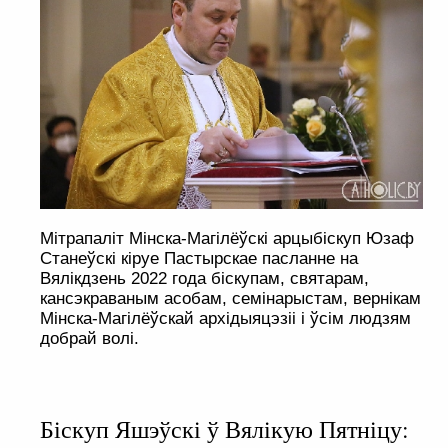
Мітрапаліт Мінска-Магілёўскі арцыбіскуп Юзаф
Станеўскі кіруе Пастырскае пасланне на
Вялікдзень 2022 года біскупам, святарам,
кансэкраваным асобам, семінарыстам, вернікам
Мінска-Магілёўскай архідыяцэзіі і ўсім людзям
добрай волі.
Біскуп Яшэўскі ў Вялікую Пятніцу: