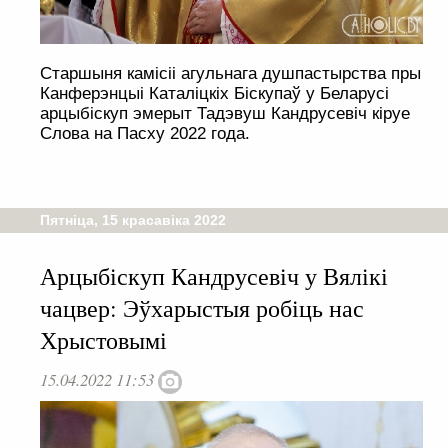
Старшыня камісіі агульнага душпастырства пры
Канферэнцыі Каталіцкіх Біскупаў у Беларусі
арцыбіскуп эмерыт Тадэвуш Кандрусевіч кіруе
Слова на Пасху 2022 года.
Пятніца, 15 красавіка 2022
Арцыбіскуп Кандрусевіч у Вялікі
чацвер: Эўхарыстыя робіць нас
Хрыстовымі
15.04.2022 11:53