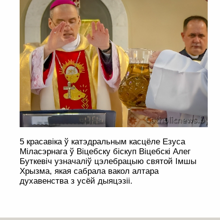
5 красавіка ў катэдральным касцёле Езуса
Міласэрнага ў Віцебску біскуп Віцебскі Алег
Буткевіч узначаліў цэлебрацыю святой Імшы
Хрызма, якая сабрала вакол алтара
духавенства з усёй дыяцэзіі.