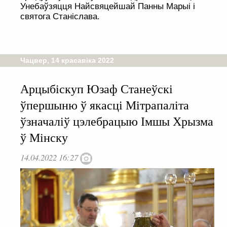
Унебаўзяцця Найсвяцейшай Панны Марыі і
святога Станіслава.
Чацвер, 14 красавіка 2022
Арцыбіскуп Юзаф Станеўскі
ўпершыню ў якасці Мітрапаліта
ўзначаліў цэлебрацыю Імшы Хрызма
ў Мінску
14.04.2022 16:27