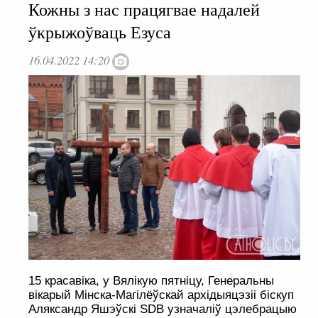
Кожны з нас працягвае надалей
ўкрыжоўваць Езуса
16.04.2022 14:20
15 красавіка, у Вялікую пятніцу, Генеральны
вікарый Мінска-Магілёўскай архідыяцэзіі біскуп
Аляксандр Яшэўскі SDB узначаліў цэлебрацыю