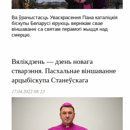
Ва ўрачыстасць Уваскрасення Пана каталіцкія
біскупы Беларусі кіруюць вернікам свае
віншаванні са святам перамогі жыцця над
смерцю.
Вялікдзень — дзень новага
стварэння. Пасхальнае віншаванне
арцыбіскупа Станеўскага
17.04.2022 08:23