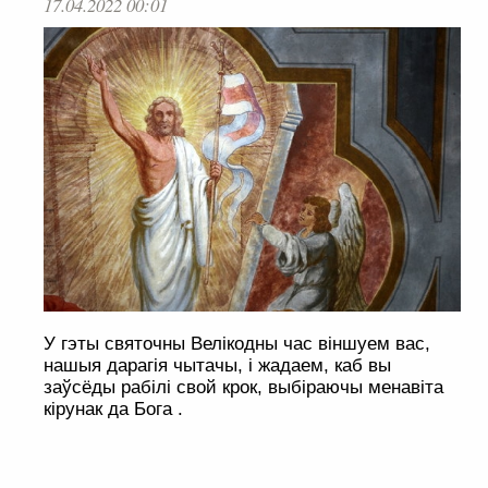
17.04.2022 00:01
У гэты святочны Велікодны час віншуем вас,
нашыя дарагія чытачы, і жадаем, каб вы
заўсёды рабілі свой крок, выбіраючы менавіта
кірунак да Бога .