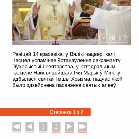
Раніцай 14 красавіка, у Вялікі чацвер, калі
Касцёл успамінае ўстанаўленне сакрамэнту
Эўхарыстыі і святарства, у катэдральным
касцёле Найсвяцейшага Імя Марыі ў Мінску
адбылася святая Імшы Хрызма, падчас якой
было здзейснена пасвяэнне святых алееў.
Старонка 1 з 2
1
2
У пачатак
Назад
Наперад
У канец
. . . . . . . . . . . . . . . . . . . . . . . . . . . . . . . . . . . . . . . . . . . . . . . . . . . . . . . . . . . . .