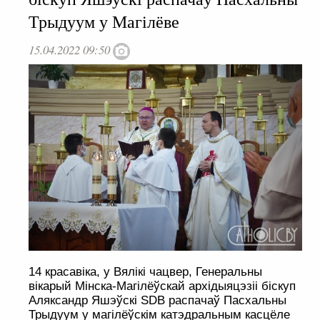
Трыдуум у Магілёве
15.04.2022 09:50
14 красавіка, у Вялікі чацвер, Генеральны
вікарый Мінска-Магілёўскай архідыяцэзіі біскуп
Аляксандр Яшэўскі SDB распачаў Пасхальны
Трыдуум у магілёўскім катэдральным касцёле