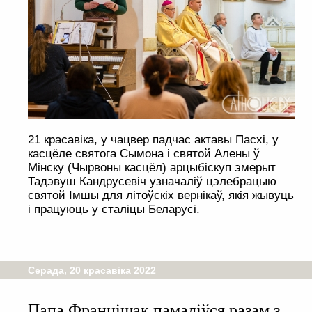
21 красавіка, у чацвер падчас актавы Пасхі, у
касцёле святога Сымона і святой Алены ў
Мінску (Чырвоны касцёл) арцыбіскуп эмерыт
Тадэвуш Кандрусевіч узначаліў цэлебрацыю
святой Імшы для літоўскіх вернікаў, якія жывуць
і працуюць у сталіцы Беларусі.
Серада, 20 красавіка 2022
Папа Францішак памаліўся разам з