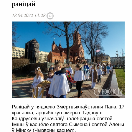
раніцай
18.04.2022 13:28
Раніцай у нядзелю Змёртвыхпаўстання Пана, 17
красавіка, арцыбіскуп эмерыт Тадэвуш
Кандрусевіч узначаліў цэлебрацыю святой
Імшы ў касцёле святога Сымона і святой Алены
ў Мінску (Чырвоны касцёл).