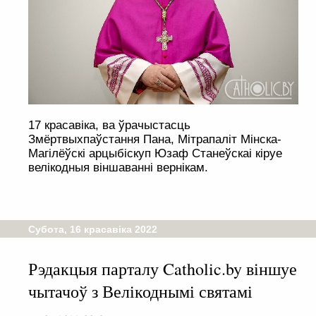
17 красавіка, ва ўрачыстасць
Змёртвыхпаўстання Пана, Мітрапаліт Мінска-
Магілёўскі арцыбіскуп Юзаф Станеўскаі кіруе
велікодныя віншаванні вернікам.
Субота, 16 красавіка 2022
Рэдакцыя парталу Catholic.by віншуе
чытачоў з Велікоднымі святамі