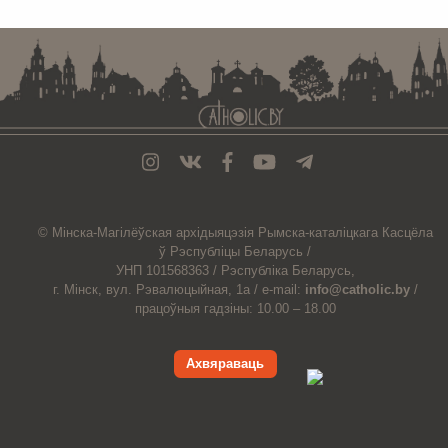
© Мiнска-Магiлёўская
архiдыяцэзiя
Рымска-каталіцкага
Касцёла
ў Рэспубліцы Беларусь /
УНП 101568363 /
Рэспубліка Беларусь,
г. Мінск, вул. Рэвалюцыйная, 1а /
e-mail:
info@catholic.by
/
працоўныя гадзіны: 10.00 – 18.00
Ахвяраваць