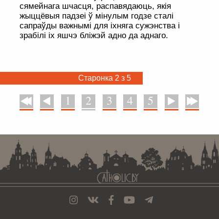
сямейнага шчасця, распавядаюць, якія
жыццёвыя падзеі ў мінулым годзе сталі
сапраўды важнымі для іхняга сужэнства і
зрабілі іх яшчэ бліжэй адно да аднаго.
Старонка 2 з 5
1
2
3
4
5
У пачатак
Назад
Наперад
У канец
. . . . . . . . . . . . . . . . . . . . . . . . . . . . . . . . . . . . . . . . . . . . . . . . . . . . . . . . . . . . .