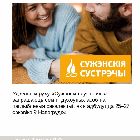
Удзельнікі руху «Сужэнскія сустрэчы»
запрашаюць сем’і і духоўных асоб на
паглыбленыя рэкалекцыі, якія адбудуцца 25–27
сакавіка ў Навагрудку.
Пятніца, 4 лютага 2022