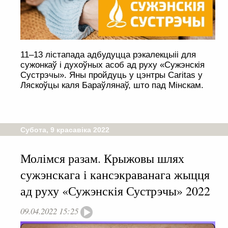
11–13 лістапада адбудуцца рэкалекцыіі для
сужонкаў і духоўных асоб ад руху «Сужэнскія
Сустрэчы». Яны пройдуць у цэнтры Caritas у
Ляскоўцы каля Бараўлянаў, што пад Мінскам.
Субота, 9 красавіка 2022
Молімся разам. Крыжовы шлях
сужэнскага і кансэкраванага жыцця
ад руху «Сужэнскія Сустрэчы» 2022
09.04.2022 15:25