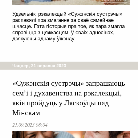
Удзельнікі рэкалекцый «Сужэнскія сустрэчы»
распавялі пра змаганне за сваё сямейнае
шчасце. Гэта гісторыя пра тое, як пара змагла
справіцца з цяжкасцямі ў сваіх адносінах,
дзякуючы аднаму ўікэнду.
Чацвер, 21 верасня 2023
«Сужэнскія сустрэчы» запрашаюць
сем’і і духавенства на рэкалекцыі,
якія пройдуць у Ляскоўцы пад
Мінскам
21.09.2023 08:04