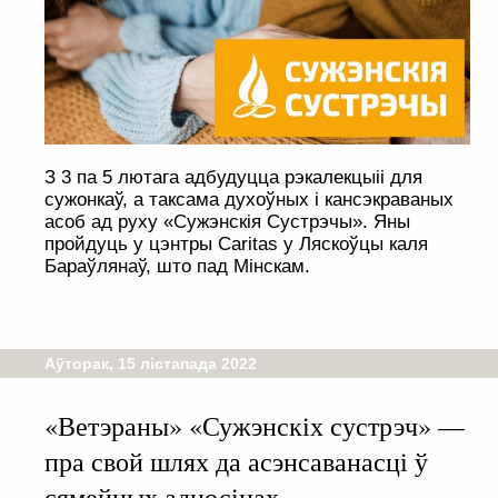
З 3 па 5 лютага адбудуцца рэкалекцыіі для
сужонкаў, а таксама духоўных і кансэкраваных
асоб ад руху «Сужэнскія Сустрэчы». Яны
пройдуць у цэнтры Caritas у Ляскоўцы каля
Бараўлянаў, што пад Мінскам.
Аўторак, 15 лістапада 2022
«Ветэраны» «Сужэнскіх сустрэч» —
пра свой шлях да асэнсаванасці ў
сямейных адносінах