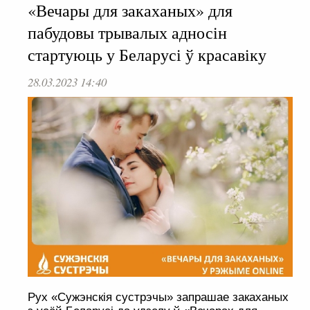
«Вечары для закаханых» для
пабудовы трывалых адносін
стартуюць у Беларусі ў красавіку
28.03.2023 14:40
Рух «Сужэнскія сустрэчы» запрашае закаханых