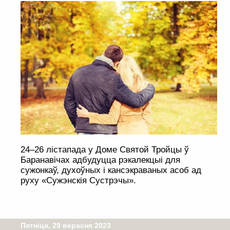
24–26 лістапада у Доме Святой Тройцы ў
Баранавічах адбудуцца рэкалекцыі для
сужонкаў, духоўных і кансэкраваных асоб ад
руху «Сужэнскія Сустрэчы».
Пятніца, 29 верасня 2023