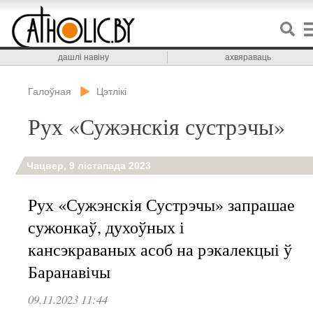
дашлі навіну
ахвяраваць
Галоўная
Цэтлікі
Рух «Сужэнскія сустрэчы»
Чацвер, 9 лістапада 2023
Рух «Сужэнскія Сустрэчы» запрашае
сужонкаў, духоўных і
кансэкраваных асоб на рэкалекцыі ў
Баранавічы
09.11.2023 11:44