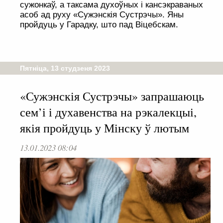
сужонкаў, а таксама духоўных і кансэкраваных
асоб ад руху «Сужэнскія Сустрэчы». Яны
пройдуць у Гарадку, што пад Віцебскам.
Пятніца, 13 студзеня 2023
«Сужэнскія Сустрэчы» запрашаюць
сем’і і духавенства на рэкалекцыі,
якія пройдуць у Мінску ў лютым
13.01.2023 08:04