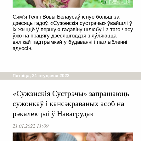
Сям’я Гелі і Вовы Белаусаў існуе больш за
дзесяць гадоў. «Сужэнскія сустрэчы» ўвайшлі ў
іх жыццё ў першую гадавіну шлюбу і з таго часу
ўжо на працягу дзесяцігоддзя з’яўляюцца
вялікай падтрымкай у будаванні і паглыбленні
адносін.
Пятніца, 21 студзеня 2022
«Сужэнскія Сустрэчы» запрашаюць
сужонкаў і кансэкраваных асоб на
рэкалекцыі ў Навагрудак
21.01.2022 11:09