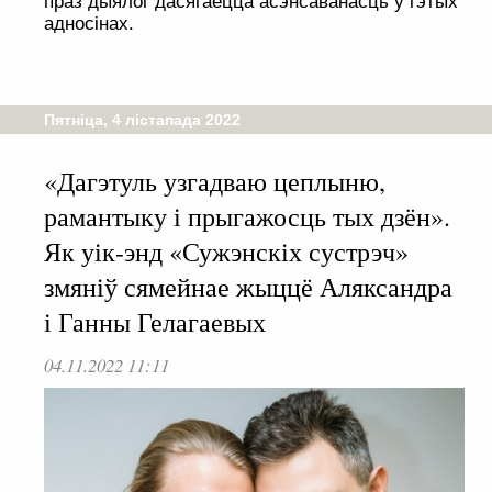
праз дыялог дасягаецца асэнсаванасць у гэтых
адносінах.
Пятніца, 4 лістапада 2022
«Дагэтуль узгадваю цеплыню,
рамантыку і прыгажосць тых дзён».
Як уік-энд «Сужэнскіх сустрэч»
змяніў сямейнае жыццё Аляксандра
і Ганны Гелагаевых
04.11.2022 11:11