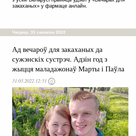
закаханых» у фармаце анлайн.
Чацвер, 31 сакавіка 2022
Ад вечароў для закаханых да
сужэнскіх сустрэч. Адзін год з
жыцця маладажонаў Марты і Паўла
31.03.2022 12:51