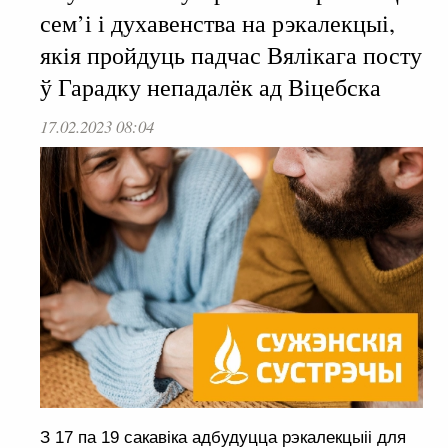
сем’і і духавенства на рэкалекцыі,
якія пройдуць падчас Вялікага посту
ў Гарадку непадалёк ад Віцебска
17.02.2023 08:04
З 17 па 19 сакавіка адбудуцца рэкалекцыіі для