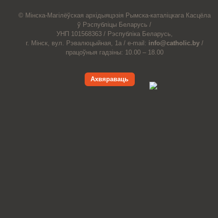
© Мiнска-Магiлёўская
архiдыяцэзiя
Рымска-каталіцкага
Касцёла
ў Рэспубліцы Беларусь /
УНП 101568363 /
Рэспубліка Беларусь,
г. Мінск, вул. Рэвалюцыйная, 1а /
e-mail:
info@catholic.by
/
працоўныя гадзіны: 10.00 – 18.00
Ахвяраваць