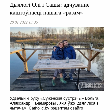
Дыялогі Олі і Сашы: адчуванне
каштоўнасці нашага «разам»
20.01.2022 13:35
Удзельнікі руху «Сужэнскія сустрэчы» Вольга і
Аляксандр Панамаровы , якія ўжо дзяліліся з
чытачамі Catholic.by рэцэптам свайго