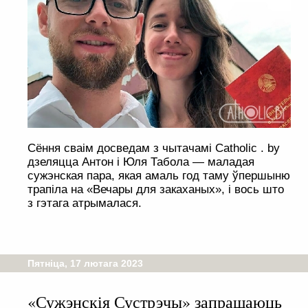
Сёння сваім досведам з чытачамі Catholic . by
дзеляцца Антон і Юля Табола — маладая
сужэнская пара, якая амаль год таму ўпершыню
трапіла на «Вечары для закаханых», і вось што
з гэтага атрымалася.
Пятніца, 17 лютага 2023
«Сужэнскія Сустрэчы» запрашаюць