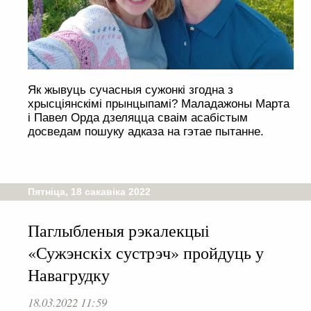
Як жывуць сучасныя сужонкі згодна з
хрысціянскімі прынцыпамі? Маладажоны Марта
і Павел Орда дзеляцца сваім асабістым
досведам пошуку адказа на гэтае пытанне.
Пятніца, 18 сакавіка 2022
Паглыбленыя рэкалекцыі
«Сужэнскіх сустрэч» пройдуць у
Навагрудку
18.03.2022 11:59