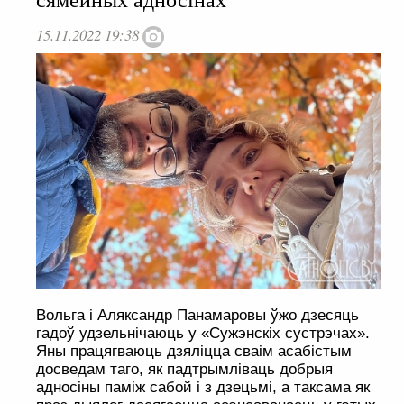
15.11.2022 19:38
Вольга і Аляксандр Панамаровы ўжо дзесяць
гадоў удзельнічаюць у «Сужэнскіх сустрэчах».
Яны працягваюць дзяліцца сваім асабістым
досведам таго, як падтрымліваць добрыя
адносіны паміж сабой і з дзецьмі, а таксама як