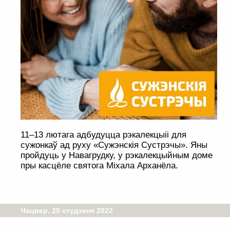
11–13 лютага адбудуцца рэкалекцыіі для
сужонкаў ад руху «Сужэнскія Сустрэчы». Яны
пройдуць у Навагрудку, у рэкалекцыйным доме
пры касцёле святога Міхала Арханёла.
Чацвер, 20 студзеня 2022