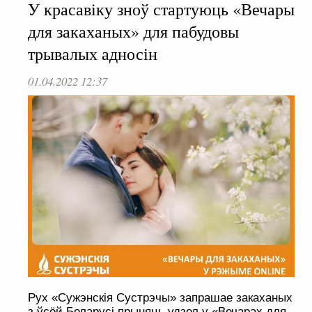
У красавіку зноў стартуюць «Вечары
для закаханых» для пабудовы
трывалых адносін
01.04.2022 12:37
Рух «Сужэнскія Сустрэчы» запрашае закаханых
з ўсёй Беларусі прыняць удзел у «Вечарах для