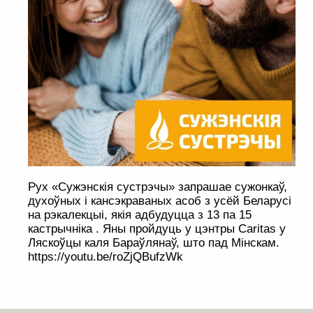
Рух «Сужэнскія сустрэчы» запрашае сужонкаў,
духоўных і кансэкраваных асоб з усёй Беларусі
на рэкалекцыі, якія адбудуцца з 13 па 15
кастрычніка . Яны пройдуць у цэнтры Caritas у
Ляскоўцы каля Бараўлянаў, што пад Мінскам.
https://youtu.be/roZjQBufzWk