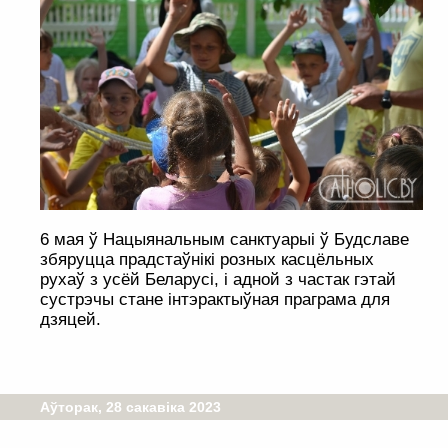
6 мая ў Нацыянальным санктуарыі ў Будславе
збяруцца прадстаўнікі розных касцёльных
рухаў з усёй Беларусi, і адной з частак гэтай
сустрэчы стане iнтэрактыўная праграма для
дзяцей.
Аўторак, 28 сакавіка 2023