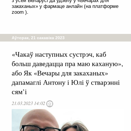
з усёй Беларусі да удзелу ў «Вечарах для
закаханых» у фармаце анлайн (на платформе
zoom ).
Аўторак, 21 сакавіка 2023
«Чакаў наступных сустрэч, каб
больш даведацца пра маю каханую»,
або Як «Вечары для закаханых»
дапамаглі Антону і Юлі ў стварэнні
сям’і
21.03.2023 14:02