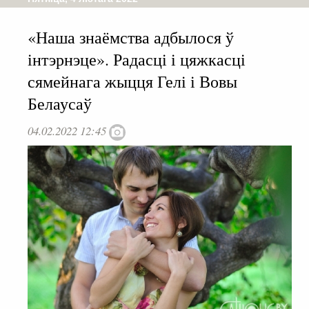
«Наша знаёмства адбылося ў
інтэрнэце». Радасці і цяжкасці
сямейнага жыцця Гелі і Вовы
Белаусаў
04.02.2022 12:45