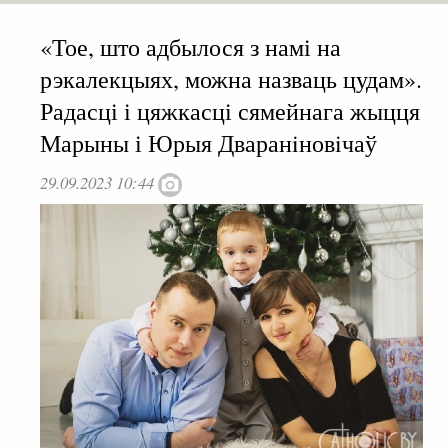
«Тое, што адбылося з намі на
рэкалекцыях, можна назваць цудам».
Радасці і цяжкасці сямейнага жыцця
Марыны і Юрыя Дваранiновiчаў
29.09.2023 10:44