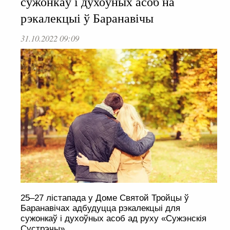
сужонкаў і духоўных асоб на
рэкалекцыі ў Баранавічы
31.10.2022 09:09
25–27 лістапада у Доме Святой Тройцы ў
Баранавічах адбудуцца рэкалекцыі для
сужонкаў і духоўных асоб ад руху «Сужэнскія
Сустрэчы».