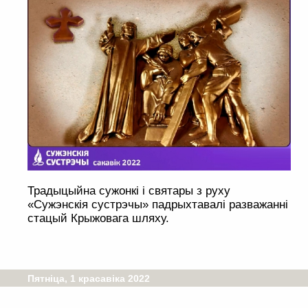
Традыцыйна сужонкі і святары з руху
«Сужэнскія сустрэчы» падрыхтавалі разважанні
стацый Крыжовага шляху.
Пятніца, 1 красавіка 2022