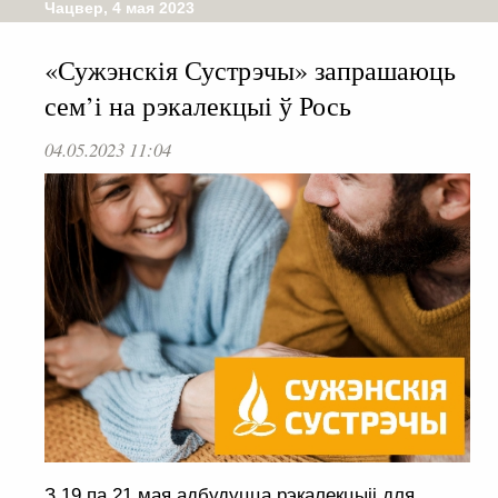
Чацвер, 4 мая 2023
«Сужэнскія Сустрэчы» запрашаюць
сем’і на рэкалекцыі ў Рось
04.05.2023 11:04
З 19 па 21 мая адбудуцца рэкалекцыіі для