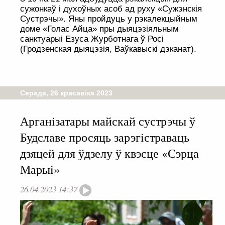
сужонкаў і духоўных асоб ад руху «Сужэнскія
Сустрэчы». Яны пройдуць у рэкалекцыйным
доме «Голас Айца» пры дыяцэзіяльным
санктуарыі Езуса Журботнага ў Росі
(Гродзенская дыяцэзія, Ваўкавыскі дэканат).
Серада, 26 красавіка 2023
Арганiзатары майскай сустрэчы ў
Будславе просяць зарэгiстраваць
дзяцей для ўдзелу ў квэсце «Сэрца
Марыi»
26.04.2023 14:37