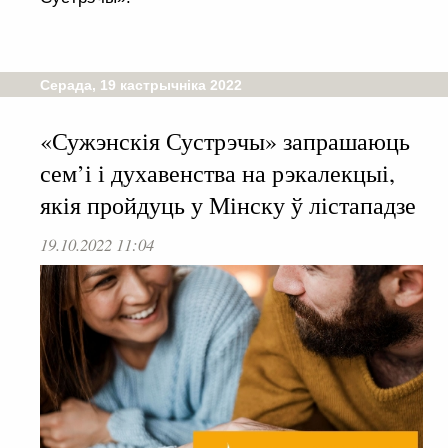
Серада, 19 кастрычніка 2022
«Сужэнскія Сустрэчы» запрашаюць
сем’і і духавенства на рэкалекцыі,
якія пройдуць у Мінску ў лістападзе
19.10.2022 11:04