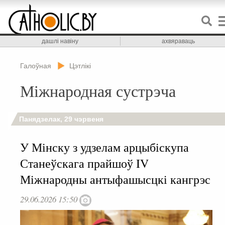
дашлі навіну
ахвяраваць
Галоўная
Цэтлікі
Міжнародная сустрэча
Панядзелак, 29 чэрвеня
У Мінску з удзелам арцыбіскупа
Станеўскага прайшоў IV
Міжнародны антыфашысцкі кангрэс
29.06.2026 15:50