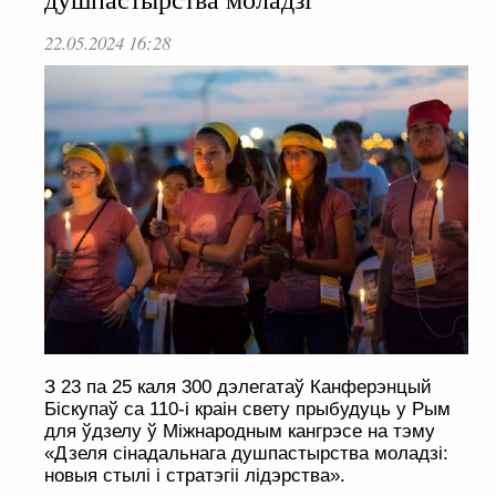
22.05.2024 16:28
З 23 па 25 каля 300 дэлегатаў Канферэнцый
Біскупаў са 110-і краін свету прыбудуць у Рым
для ўдзелу ў Міжнародным кангрэсе на тэму
«Дзеля сінадальнага душпастырства моладзі:
новыя стылі і стратэгіі лідэрства».