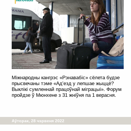
Міжнародны кангрэс «Рэнавабіс» сёлета будзе
прысвечаны тэме «Ад’езд у лепшае жыццё?
Выклікі сумленнай працоўнай міграцыі». Форум
пройдзе ў Мюнхене з 31 жніўня па 1 верасня.
Аўторак, 28 чэрвеня 2022