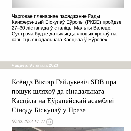
Чарговае пленарнае пасяджэнне Рады
Канферэнцый Біскупаў Еўропы (РКБЕ) пройдзе
27–30 лістапада ў сталіцы Мальты Валеце.
Сустрэча будзе датычыцца «новых крокаў на
карысць сінадальнага Касцёла ў Еўропе».
Чацвер, 9 лютага 2023
Ксёндз Віктар Гайдукевіч SDB пра
пошук шляхоў да сінадальнага
Касцёла на Еўрапейскай асамблеі
Сіноду Біскупаў у Празе
09.02.2023 14:41