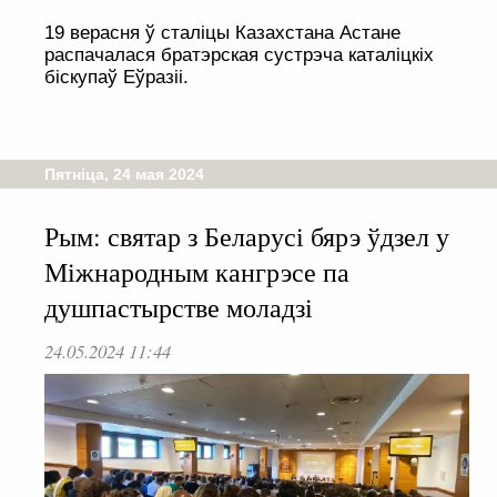
19 верасня ў сталіцы Казахстана Астане
распачалася братэрская сустрэча каталіцкіх
біскупаў Еўразіі.
Пятніца, 24 мая 2024
Рым: святар з Беларусі бярэ ўдзел у
Міжнародным кангрэсе па
душпастырстве моладзі
24.05.2024 11:44