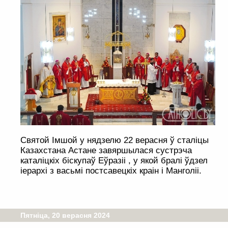
Святой Імшой у нядзелю 22 верасня ў сталіцы
Казахстана Астане завяршылася сустрэча
каталіцкіх біскупаў Еўразіі , у якой бралі ўдзел
іерархі з васьмі постсавецкіх краін і Манголіі.
Пятніца, 20 верасня 2024