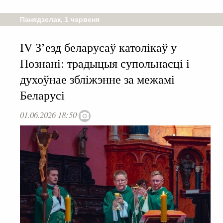
Панядзелак, 1 чэрвеня
IV З’езд беларусаў католікаў у
Познані: традыцыя супольнасці і
духоўнае збліжэнне за межамі
Беларусі
01.06.2026 18:50