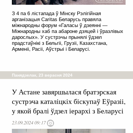
З 4 па 6 лістапада ў Мінску Рэлігійная
арганізацыя Caritas Беларусь правяла
міжнародны форум «Галасы ў дзеянні —
Міжнародны хаб па абароне дзяцей і ўразлівых
дарослых». У сустрэчы прынялі ўдзел
прадстаўнікі з Бельгіі, Грузіі, Казахстана,
Арменіі, Расіі, Аўстрыі і Беларусі.
Панядзелак, 23 верасня 2024
У Астане завяршылася братэрская
сустрэча каталіцкіх біскупаў Еўразіі,
у якой бралі ўдзел іерархі з Беларусі
23.09.2024 09:17