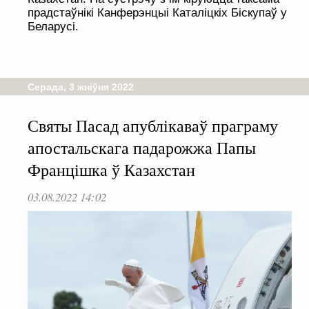
прадстаўнікі Канферэнцыі Каталіцкіх Біскупаў у
Беларусі.
Серада, 3 жніўня 2022
Святы Пасад апублікаваў праграму
апостальскага падарожжа Папы
Францішка ў Казахстан
03.08.2022 14:02