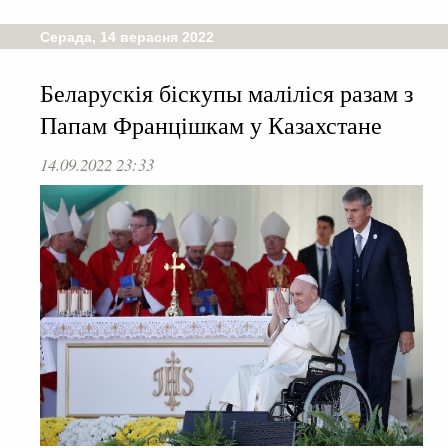
Серада, 14 верасня 2022
Беларускія біскупы маліліся разам з
Папам Францішкам у Казахстане
14.09.2022 23:33