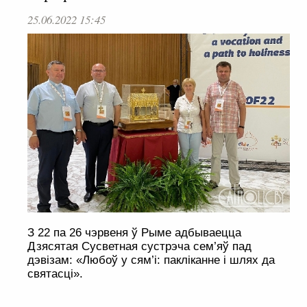
25.06.2022 15:45
З 22 па 26 чэрвеня ў Рыме адбываецца
Дзясятая Сусветная сустрэча сем’яў пад
дэвізам: «Любоў у сям’і: пакліканне і шлях да
святасці».