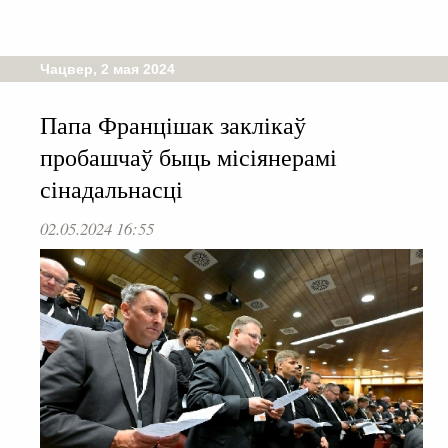
Чацвер, 2 мая 2024
Папа Францішак заклікаў
пробашчаў быць місіянерамі
сінадальнасці
02.05.2024 16:55