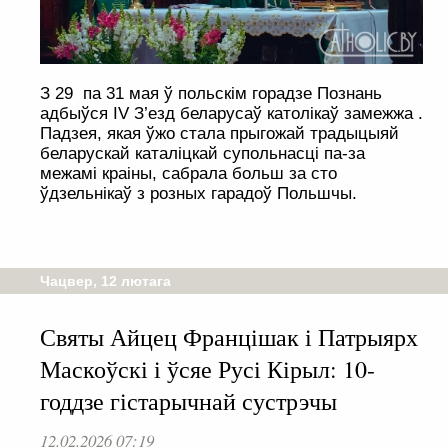
З 29 па 31 мая ў польскім горадзе Познань
адбыўся IV З’езд беларусаў католікаў замежжа .
Падзея, якая ўжо стала прыгожай традыцыяй
беларускай каталіцкай супольнасці па-за
межамі краіны, сабрала больш за сто
ўдзельнікаў з розных гарадоў Польшчы.
Чацвер, 12 лютага
Святы Айцец Францішак і Патрыярх
Маскоўскі і ўсяе Русі Кірыл: 10-
годдзе гістарычнай сустрэчы
12.02.2026 07:19