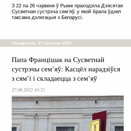
З 22 па 26 чэрвеня ў Рыме праходзіла Дзясятая
Сусветная сустрэча сем’яў, у якой брала ўдзел
таксама дэлегацыя з Беларусі.
Панядзелак, 27 чэрвеня 2022
Папа Францішак на Сусветнай
сустрэчы сем’яў: Касцёл нарадзіўся
з сям’і і складаецца з сем’яў
27.06.2022 10:21