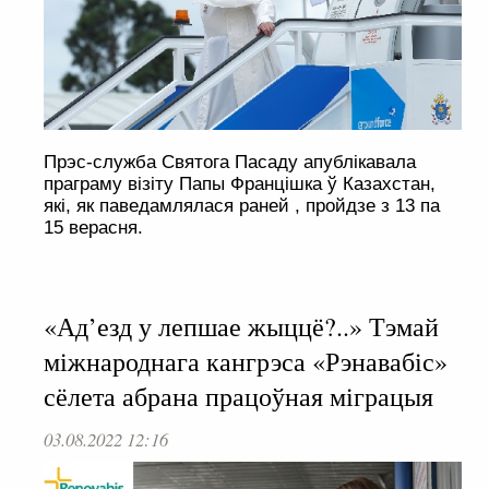
Прэс-служба Святога Пасаду апублікавала
праграму візіту Папы Францішка ў Казахстан,
які, як паведамлялася раней , пройдзе з 13 па
15 верасня.
«Ад’езд у лепшае жыццё?..» Тэмай
міжнароднага кангрэса «Рэнавабіс»
сёлета абрана працоўная міграцыя
03.08.2022 12:16