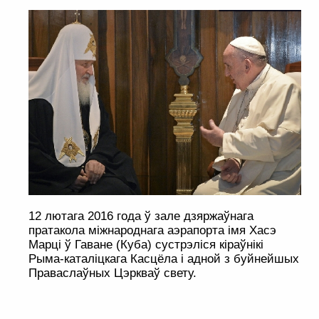
12 лютага 2016 года ў зале дзяржаўнага
пратакола міжнароднага аэрапорта імя Хасэ
Марці ў Гаване (Куба) сустрэліся кіраўнікі
Рыма-каталіцкага Касцёла і адной з буйнейшых
Праваслаўных Цэркваў свету.