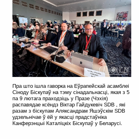
Пра што ішла гаворка на Еўрапейскай асамблеі
Сіноду Біскупаў на тэму сінадальнасці, якая з 5
па 9 лютага праходзіць у Празе (Чэхія)
распавядае ксёндз Віктар Гайдукевіч SDB , які
разам з біскупам Аляксандрам Яшэўскім SDB
удзельнічае ў ёй у якасці прадстаўніка
Канферэнцыі Каталіцкіх Біскупаў у Беларусі.