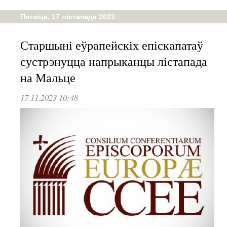
Пятніца, 17 лістапада 2023
Старшыні еўрапейскіх епіскапатаў
сустрэнуцца напрыканцы лістапада
на Мальце
17.11.2023 10:48