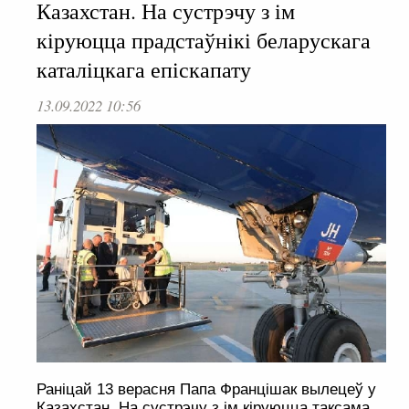
Казахстан. На сустрэчу з ім
кіруюцца прадстаўнікі беларускага
каталіцкага епіскапату
13.09.2022 10:56
Раніцай 13 верасня Папа Францішак вылецеў у
Казахстан. На сустрэчу з ім кіруюцца таксама