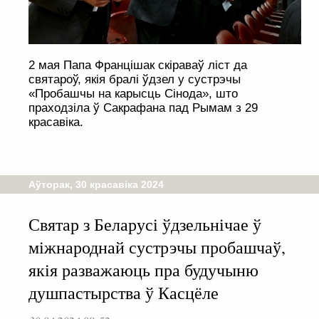
2 мая Папа Францішак скіраваў ліст да
святароў, якія бралі ўдзел у сустрэчы
«Пробашчы на карысць Сінода», што
праходзіла ў Сакрафана пад Рымам з 29
красавіка.
Аўторак, 30 красавіка 2024
Святар з Беларусі ўдзельнічае ў
міжнароднай сустрэчы пробашчаў,
якія разважаюць пра будучыню
душпастырства ў Касцёле