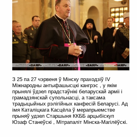
З 25 па 27 чэрвеня ў Мінску праходзіў IV
Міжнародны антыфашысцкі кангрэс , у якім
прынялі ўдзел прадстаўнікі беларускай арміі і
грамадзянскай супольнасці, а таксама
традыцыйных рэлігійных канфесій Беларусі. Ад
імя Каталіцкага Касцёла ў мерапрыемстве
прыняў удзел Старшыня ККББ арцыбіскуп
Юзаф Станеўскі , Мітрапаліт Мінска-Магілёўскі.