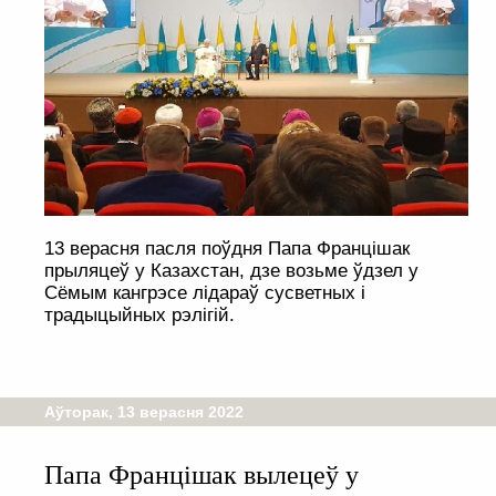
13 верасня пасля поўдня Папа Францішак
прыляцеў у Казахстан, дзе возьме ўдзел у
Сёмым кангрэсе лідараў сусветных і
традыцыйных рэлігій.
Аўторак, 13 верасня 2022
Папа Францішак вылецеў у