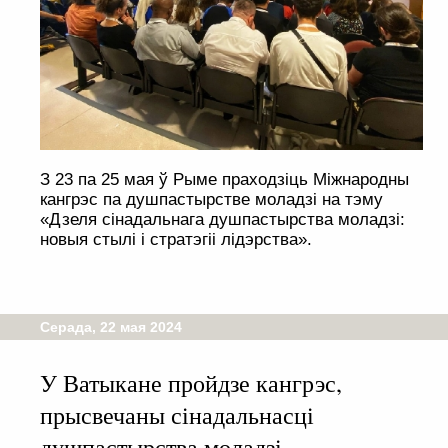
З 23 па 25 мая ў Рыме праходзіць Міжнародны
кангрэс па душпастырстве моладзі на тэму
«Дзеля сінадальнага душпастырства моладзі:
новыя стылі і стратэгіі лідэрства».
Серада, 22 мая 2024
У Ватыкане пройдзе кангрэс,
прысвечаны сінадальнасці
душпастырства моладзі