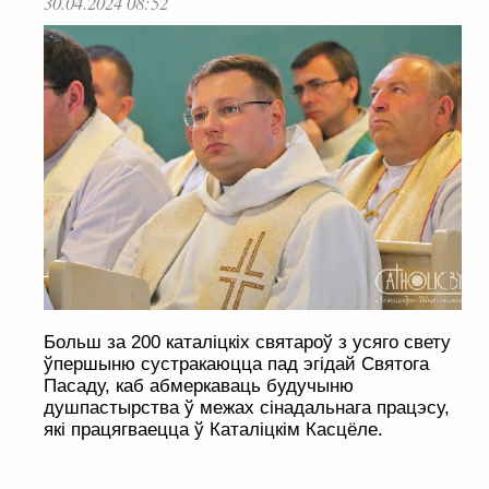
30.04.2024 08:52
Больш за 200 каталіцкіх святароў з усяго свету
ўпершыню сустракаюцца пад эгідай Святога
Пасаду, каб абмеркаваць будучыню
душпастырства ў межах сінадальнага працэсу,
які працягваецца ў Каталіцкім Касцёле.