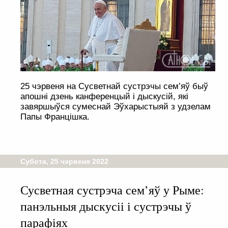
25 чэрвеня на Сусветнай сустрэчы сем’яў быў
апошні дзень канференцый і дыскусій, які
завяршыўся сумеснай Эўхарыстыяй з удзелам
Папы Францішка.
Субота, 25 чэрвеня 2022
Сусветная сустрэча сем’яў у Рыме:
панэльныя дыскусіі і сустрэчы ў
парафіях