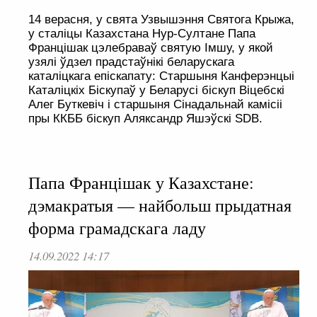
14 верасня, у свята Узвышэння Святога Крыжа,
у сталіцы Казахстана Нур-Султане Папа
Францішак цэлебраваў святую Імшу, у якой
узялі ўдзел прадстаўнікі беларускага
каталіцкага епіскапату: Старшыня Канферэнцыі
Каталіцкіх Біскупаў у Беларусі біскуп Віцебскі
Алег Буткевіч і старшыня Сінадальнай камісіі
пры ККББ біскуп Аляксандр Яшэўскі SDB.
Папа Францішак у Казахстане:
дэмакратыя — найбольш прыдатная
форма грамадскага ладу
14.09.2022 14:17