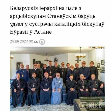
Беларускія іерархі на чале з
арцыбіскупам Станеўскім бяруць
удзел у сустрэчы каталіцкіх біскупаў
Еўразіі ў Астане
20.09.2024 08:00