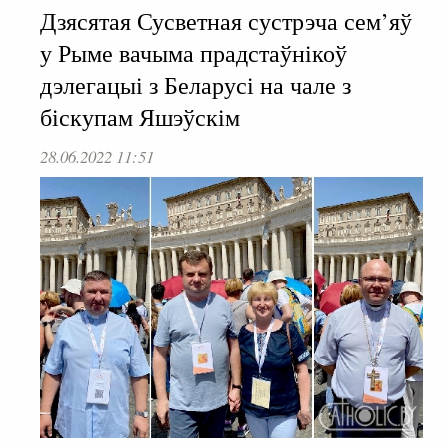
Дзясятая Сусветная сустрэча сем’яў
у Рыме вачыма прадстаўнікоў
дэлегацыі з Беларусі на чале з
біскупам Яшэўскім
28.06.2022 11:51