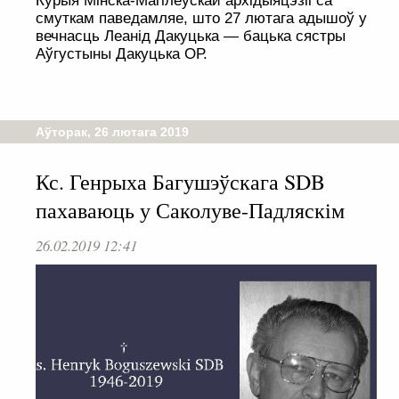
Курыя Мінска-Магілёўскай архідыяцэзіі са
смуткам паведамляе, што 27 лютага адышоў у
вечнасць Леанід Дакуцька — бацька сястры
Аўгустыны Дакуцька ОР.
Аўторак, 26 лютага 2019
Кс. Генрыха Багушэўскага SDB
пахаваюць у Саколуве-Падляскім
26.02.2019 12:41