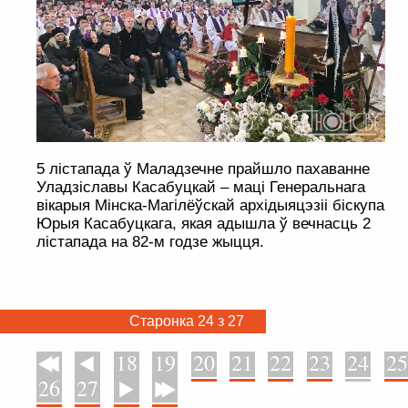
5 лістапада ў Маладзечне прайшло пахаванне
Уладзіславы Касабуцкай – маці Генеральнага
вікарыя Мінска-Магілёўскай архідыяцэзіі біскупа
Юрыя Касабуцкага, якая адышла ў вечнасць 2
лістапада на 82-м годзе жыцця.
Старонка 24 з 27
18
19
20
21
22
23
24
25
У пачатак
Назад
26
27
Наперад
У канец