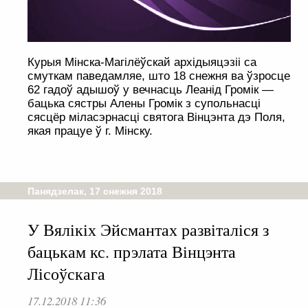
Курыя Мінска-Магілёўскай архідыяцэзіі са
смуткам паведамляе, што 18 снежня ва ўзросце
62 гадоў адышоў у вечнасць Леанід Громік —
бацька сястры Алены Громік з супольнасці
сясцёр міласэрнасці святога Вінцэнта дэ Поля,
якая працуе ў г. Мінску.
Панядзелак, 17 снежня 2018
У Вялікіх Эйсмантах развіталіся з
бацькам кс. прэлата Вінцэнта
Лісоўскага
17.12.2018 11:36