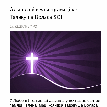
Адышла ў вечнасць маці кс.
Тадэвуша Воласа SCI
23.12.2018 17:42
У Любені (Польшча) адышла ў вечнасць святой
памяці Гэлена, маці ксяндза Тадэвуша Воласа