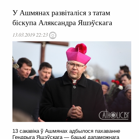
У Ашмянах развіталіся з татам
біскупа Аляксандра Яшэўскага
13.03.2019 22:23
13 сакавіка ў Ашмянах адбылося пахаванне
Гендрыга Яшэўскага — бацькі дапаможнага