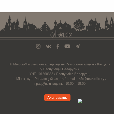
. . . . . . . . . . . . . . . . . . . . . . . . . . . . . . . . . . . . . . . . . . . . . . . . . . . . . . . . . . . . .
© Мiнска-Магiлёўская
архiдыяцэзiя
Рымска-каталіцкага
Касцёла
ў Рэспубліцы Беларусь /
УНП 101568363 /
Рэспубліка Беларусь,
г. Мінск, вул. Рэвалюцыйная, 1а /
e-mail:
info@catholic.by
/
працоўныя гадзіны: 10.00 – 18.00
Ахвяраваць