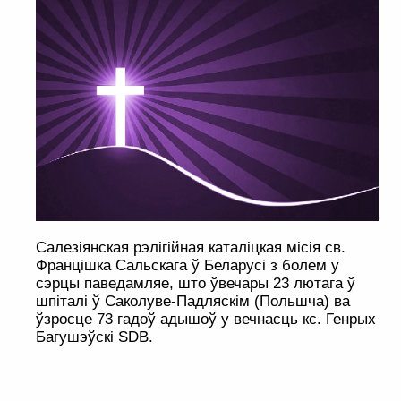
Салезіянская рэлігійная каталіцкая місія cв.
Францішка Сальскага ў Беларусі з болем у
сэрцы паведамляе, што ўвечары 23 лютага ў
шпіталі ў Саколуве-Падляскім (Польшча) ва
ўзросце 73 гадоў адышоў у вечнасць кс. Генрых
Багушэўскі SDB.