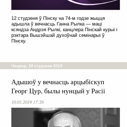
12 студзеня ў Пінску на 74-м годзе жыцця
адышла ў вечнасць Ганна Рылка — маці
ксяндза Андрэя Рылкі, канцлера Пінскай курыі і
рэктара Вышэйшай духоўнай семінарыі ў
Пінску.
Чацвер, 10 студзеня 2019
Адышоў у вечнасць арцыбіскуп
Георг Цур, былы нунцый у Расіі
10.01.2019 17:26