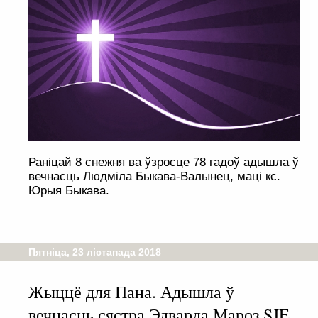
Раніцай 8 снежня ва ўзросце 78 гадоў адышла ў
вечнасць Людміла Быкава-Валынец, маці кс.
Юрыя Быкава.
Пятніца, 23 лістапада 2018
Жыццё для Пана. Адышла ў
вечнасць сястра Эдварда Мароз SJE