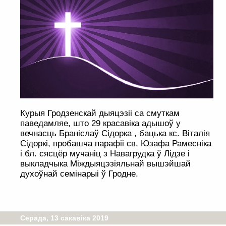
Курыя Гродзенскай дыяцэзіі са смуткам
паведамляе, што 29 красавіка адышоў у
вечнасць Браніслаў Сідорка , бацька кс. Віталія
Сідоркі, пробашча парафіі св. Юзафа Рамесніка
і бл. сясцёр мучаніц з Навагрудка ў Лідзе i
выкладчыка Міждыяцэзіяльнай вышэйшай
духоўнай семінарыі ў Гродне.
Серада, 13 сакавіка 2019