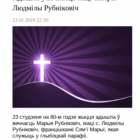
Людмілы Рубніковіч
23.01.2019 22:50
23 студзеня на 80-м годзе жыцця адышла ў
вечнасць Марыя Рубніковіч, маці с. Людмілы
Рубніковіч, францішканкі Сям’і Марыі, якая
служыць у глыбоцкай парафіі.