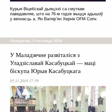
Курыя Віцебскай дыяцэзіі са смуткам
паведамляе, што на 76-м годзе жыцця адышоў
у вечнасць а. Ян Валяр’ян Хернік OFM Conv.
Панядзелак, 5 лістапада 2018
У Маладзечне развіталіся з
Уладзіславай Касабуцкай — маці
біскупа Юрыя Касабуцкага
05.11.2018 17:59