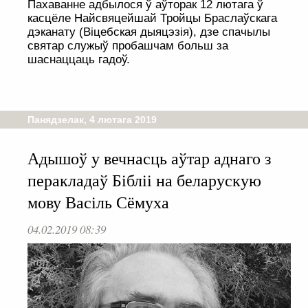
Пахаванне адбылося ў аўторак 12 лютага ў
касцёле Найсвяцейшай Тройцы Браслаўскага
дэканату (Віцебская дыяцэзія), дзе спачылы
святар служыў пробашчам больш за
шаснаццаць гадоў.
Панядзелак, 4 лютага 2019
Адышоў у вечнасць аўтар аднаго з
перакладаў Бібліі на беларускую
мову Васіль Сёмуха
04.02.2019 08:39