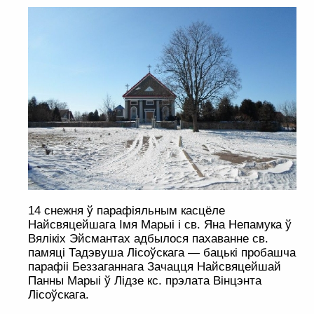
14 снежня ў парафіяльным касцёле
Найсвяцейшага Імя Марыі і св. Яна Непамука ў
Вялікіх Эйсмантах адбылося пахаванне св.
памяці Тадэвуша Лісоўскага — бацькі пробашча
парафіі Беззаганнага Зачацця Найсвяцейшай
Панны Марыі ў Лідзе кс. прэлата Вінцэнта
Лісоўскага.