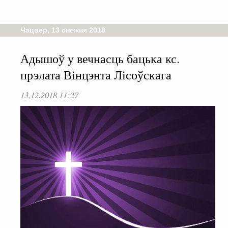
Чацвер, 13 снежня 2018
Адышоў у вечнасць бацька кс.
прэлата Вінцэнта Лісоўскага
13.12.2018 11:27