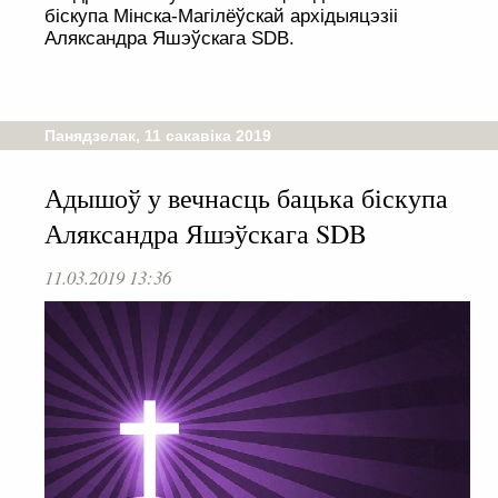
біскупа Мінска-Магілёўскай архідыяцэзіі
Аляксандра Яшэўскага SDB.
Панядзелак, 11 сакавіка 2019
Адышоў у вечнасць бацька біскупа
Аляксандра Яшэўскага SDB
11.03.2019 13:36