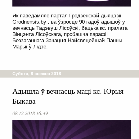
Як паведамляе партал Гродзенскай дыяцэзіі
Grodnensis.by , ва ўзросце 90 гадоў адышоў у
вечнасць Тадэвуш Лісоўскі, бацька кс. прэлата
Вінцэнта Лісоўскага, пробашча парафіі
Беззаганнага Зачацця Найсвяцейшай Панны
Марыі ў Лідзе.
Субота, 8 снежня 2018
Адышла ў вечнасць маці кс. Юрыя
Быкава
08.12.2018 16:49