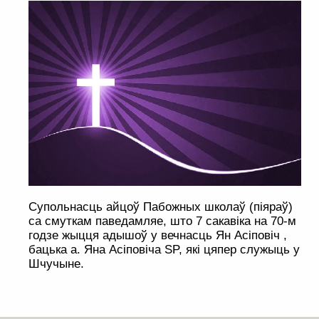
Супольнасць айцоў Пабожных школаў (піяраў)
са смуткам паведамляе, што 7 сакавіка на 70-м
годзе жыцця адышоў у вечнасць Ян Асіповіч ,
бацька а. Яна Асіповіча SP, які цяпер служыць у
Шчучыне.