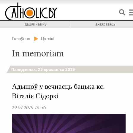
дашлі навіну
ахвяраваць
Галоўная
Цэтлікі
In memoriam
Панядзелак, 29 красавіка 2019
Адышоў у вечнасць бацька кс.
Віталія Сідоркі
29.04.2019 16:36