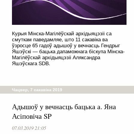
Курыя Мінска-Магілёўскай архідыяцэзіі са
смуткам паведамляе, што 11 сакавіка ва
ўзросце 65 гадоў адышоў у вечнасць Гендрыг
Яшэўскі — бацька дапаможнага біскупа Мінска-
Магілёўскай архідыяцэзіі Аляксандра
Яшэўскага SDB.
Чацвер, 7 сакавіка 2019
Адышоў у вечнасць бацька а. Яна
Асіповіча SP
07.03.2019 21:05