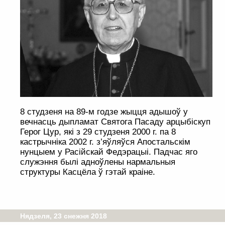
8 студзеня на 89-м годзе жыцця адышоў у
вечнасць дыпламат Святога Пасаду арцыбіскуп
Герог Цур, які з 29 студзеня 2000 г. па 8
кастрычніка 2002 г. з’яўляўся Апостальскім
нунцыем у Расійскай Федэрацыі. Падчас яго
служэння былі адноўлены нармальныя
структуры Касцёла ў гэтай краіне.
Нядзеля, 23 снежня 2018