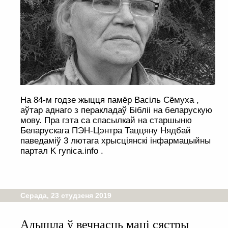
На 84-м годзе жыцця памёр Васіль Сёмуха ,
аўтар аднаго з перакладаў Бібліі на беларускую
мову. Пра гэта са спасылкай на старшыню
Беларускага ПЭН-Цэнтра Таццяну Нядбай
паведаміў 3 лютага хрысціянскі інфармацыйны
партал K rynica.info .
Серада, 23 студзеня 2019
Адышла ў вечнасць маці сястры