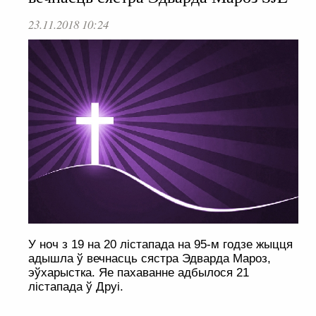
23.11.2018 10:24
У ноч з 19 на 20 лістапада на 95-м годзе жыцця
адышла ў вечнасць сястра Эдварда Мароз,
эўхарыстка. Яе пахаванне адбылося 21
лістапада ў Друі.