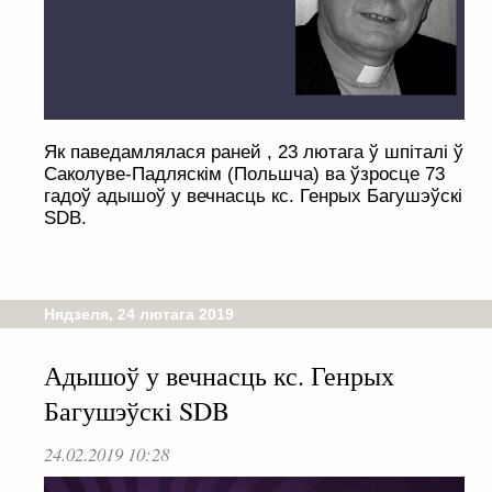
Як паведамлялася раней , 23 лютага ў шпіталі ў
Саколуве-Падляскім (Польшча) ва ўзросце 73
гадоў адышоў у вечнасць кс. Генрых Багушэўскі
SDB.
Нядзеля, 24 лютага 2019
Адышоў у вечнасць кс. Генрых
Багушэўскі SDB
24.02.2019 10:28