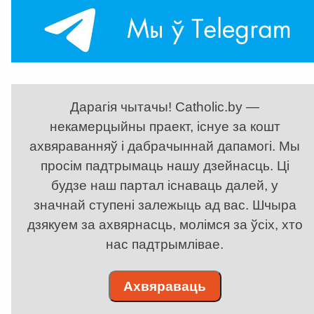
Дарагія чытачы! Catholic.by —
некамерцыйны праект, існуе за кошт
ахвяраванняў і дабрачыннай дапамогі. Мы
просім падтрымаць нашу дзейнасць. Ці
будзе наш партал існаваць далей, у
значнай ступені залежыць ад вас. Шчыра
дзякуем за ахвярнасць, молімся за ўсіх, хто
нас падтрымлівае.
Ахвяраваць