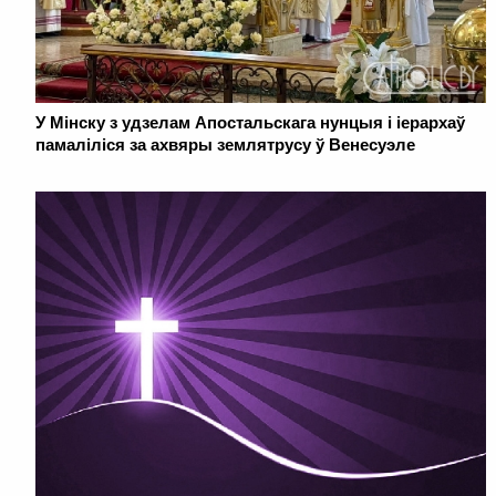
У Мінску з удзелам Апостальскага нунцыя і іерархаў
памаліліся за ахвяры землятрусу ў Венесуэле