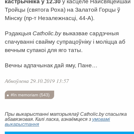
кастрычніка ў 12.30
у касцёле Найсвяцейшай
Тройцы (святога Роха) на Залатой Горцы ў
Мінску (пр-т Незалежнасці, 44-А).
Рэдакцыя
Catholic
.
by
выказвае сардэчныя
спачуванні свайму супрацоўніку і моліцца аб
вечным супакоі для яго таты.
Вечны адпачынак дай яму, Пане…
Абноўлена 29.10.2019 13:57
#In memoriam (543)
Пры выкарыстанні матэрыялаў Catholic.by спасылка
абавязковая. Калі ласка, азнаёмцеся з
умовамі
выкарыстання