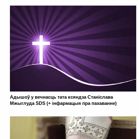
Адышоў у вечнасць тата ксяндза Станіслава
Мжыглуда SDS (+ інфармацыя пра пахаванне)