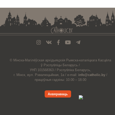
© Мiнска-Магiлёўская
архiдыяцэзiя
Рымска-каталіцкага
Касцёла
ў Рэспубліцы Беларусь /
УНП 101568363 /
Рэспубліка Беларусь,
г. Мінск, вул. Рэвалюцыйная, 1а /
e-mail:
info@catholic.by
/
працоўныя гадзіны: 10.00 – 18.00
Ахвяраваць