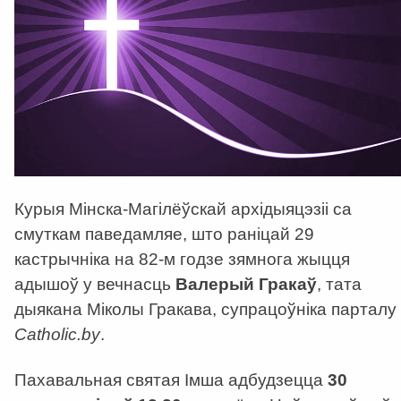
Курыя Мінска-Магілёўскай архідыяцэзіі са
смуткам паведамляе, што раніцай 29
кастрычніка на 82-м годзе зямнога жыцця
адышоў у вечнасць
Валерый Гракаў
, тата
дыякана Міколы Гракава, супрацоўніка парталу
Catholic
.
by
.
Пахавальная святая Імша адбудзецца
30