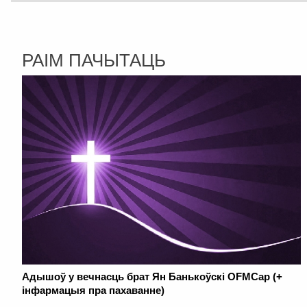
РАІМ ПАЧЫТАЦЬ
Адышоў у вечнасць брат Ян Банькоўскі OFMCap (+
інфармацыя пра пахаванне)