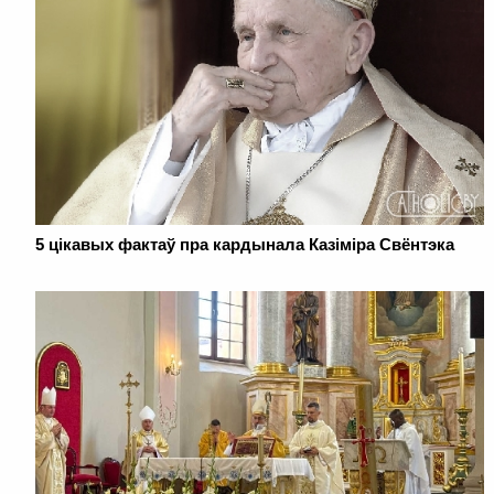
5 цікавых фактаў пра кардынала Казіміра Свёнтэка