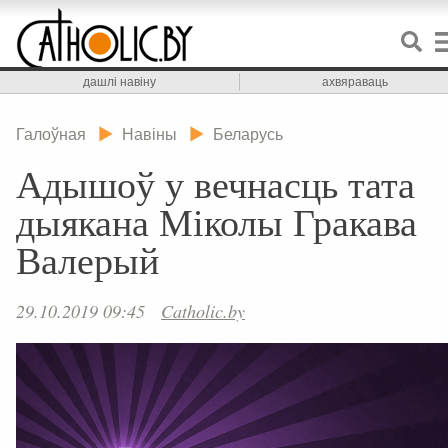
дашлі навіну
ахвяраваць
Галоўная
Навіны
Беларусь
Адышоў у вечнасць тата
дыякана Міколы Гракава
Валерый
29.10.2019 09:45
Catholic.by