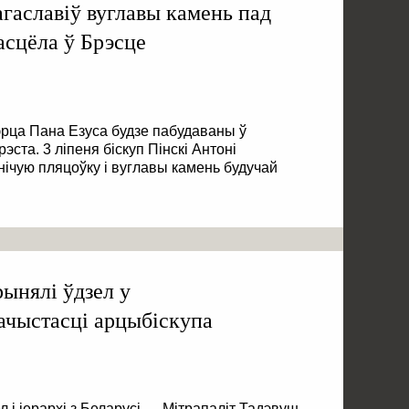
агаславіў вуглавы камень пад
асцёла ў Брэсце
рца Пана Езуса будзе пабудаваны ў
ста. 3 ліпеня біскуп Пінскі Антоні
нічую пляцоўку і вуглавы камень будучай
рынялі ўдзел у
ачыстасці арцыбіскупа
 і іерархі з Беларусі — Мітрапаліт Тадэвуш