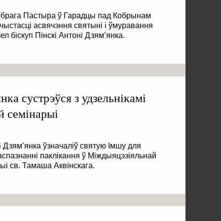
Добрага Пастыра ў Гарадцы пад Кобрынам
ачыстасці асвячэння святыні і ўмуравання
л біскуп Пінскі Антоні Дзям’янка.
нка сустрэўся з удзельнікамі
й семінарыі
і Дзям’янка ўзначаліў святую Імшу для
аспазнанні паклікання ў Міждыяцэзіяльнай
і св. Тамаша Аквінскага.