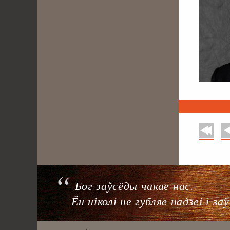
У пачатак
Назад
. . . . . . . . . . . . .
Бог заўсёды чакае нас.
Ён ніколі не губляе надзеі і з