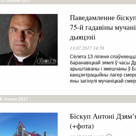
13 ліпеня 2017
Паведамленне біскуп
75-й гадавіны мучан
дыяцэзіі
13.07.2017 14:58
Сёлета 13 ліпеня спаўняецца
баранавіцкай зямлі ў часы Др
арыштаваны і змешчаны ў Ба
канцэнтрацыйны лагер смерці
яны загінулі мучаніцкай сме
8 ліпеня 2017
Біскуп Антоні Дзям’
(+фота)