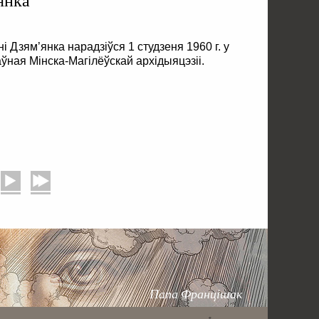
і Дзям’янка нарадзіўся 1 студзеня 1960 г. у
ўная Мінска-Магілёўскай архідыяцэзіі.
Наперад
У канец
Папа Францішак