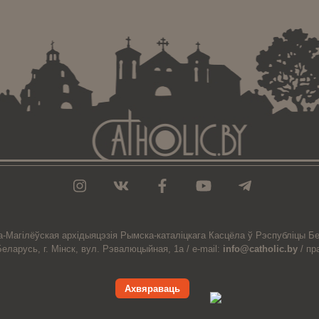
а-Магiлёўская
архiдыяцэзiя
Рымска-каталіцкага
Касцёла
ў Рэспубліцы Бе
Беларусь,
г. Мінск, вул. Рэвалюцыйная, 1а /
e-mail:
info@catholic.by
/
пр
Ахвяраваць