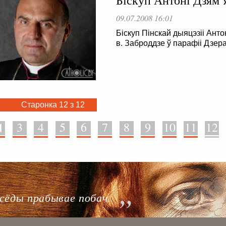
09.07.2008 16:01
Біскуп Пінскай дыяцэзіі Антон
в. Заброддзе ў парафіі Дзера
Старонка 12 з 12
3
4
5
6
7
8
9
10
11
12
 . . . . . . . . . . . . . . . . . . . . . . . . . . . . . . . . . . . . . . . . . . . . . . . .
аўсёды прабывае побач.