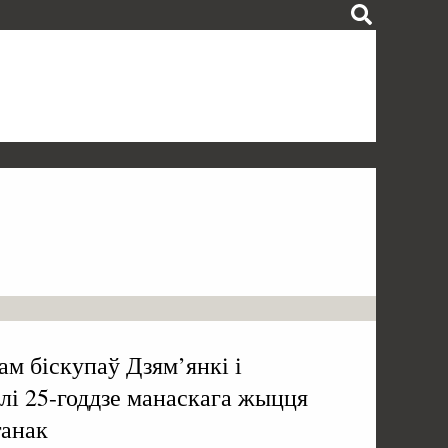
ам біскупаў Дзям’янкі і
лі 25-годдзе манаскага жыцця
танак