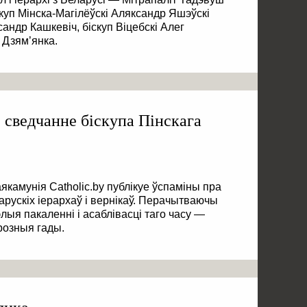
куп Мінска-Магілёўскі Аляксандр Яшэўскі
андр Кашкевіч, біскуп Віцебскі Алег
і Дзям’янка.
сведчанне біскупа Пінскага
камунія Catholic.by публікуе ўспаміны пра
рускіх іерархаў і вернікаў. Перачытваючы
лыя пакаленні і асаблівасці таго часу —
 розныя гады.
янка