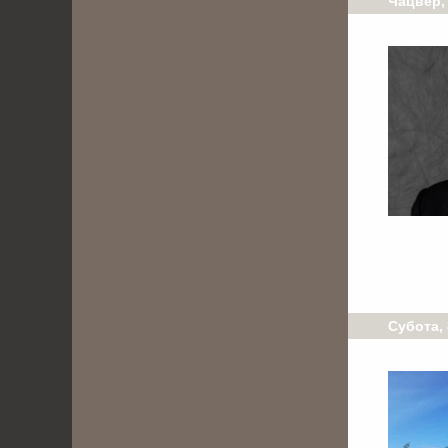
Чацвер, 
Субота, 