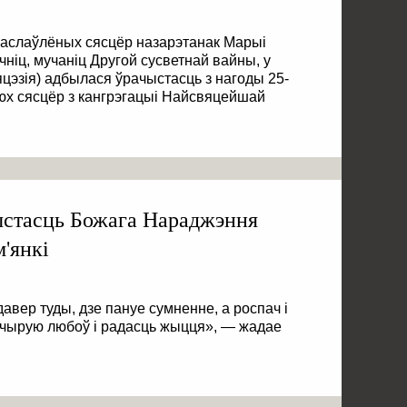
агаслаўлёных сясцёр назарэтанак Марыі
чніц, мучаніц Другой сусветнай вайны, у
цэзія) адбылася ўрачыстасць з нагоды 25-
юх сясцёр з кангрэгацыі Найсвяцейшай
ыстасць Божага Нараджэння
'янкі
вер туды, дзе пануе сумненне, а роспач і
чырую любоў і радасць жыцця», — жадае