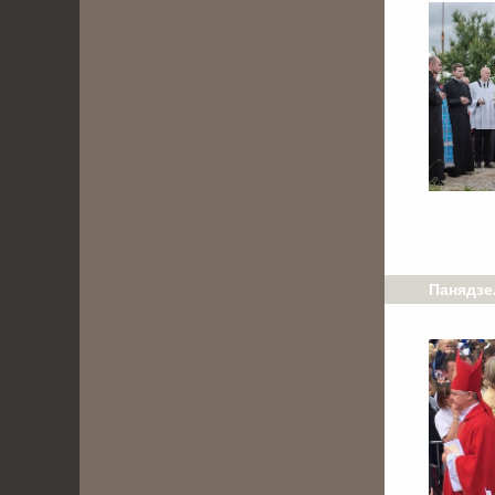
Панядзе