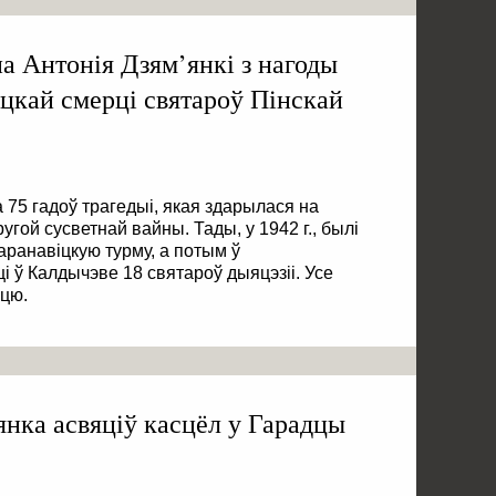
а Антонія Дзям’янкі з нагоды
іцкай смерці святароў Пінскай
 75 гадоў трагедыі, якая здарылася на
угой сусветнай вайны. Тады, у 1942 г., былі
ранавіцкую турму, а потым ў
 ў Калдычэве 18 святароў дыяцэзіі. Усе
рцю.
янка асвяціў касцёл у Гарадцы