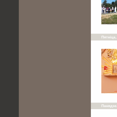
Пятніца,
Панядзел