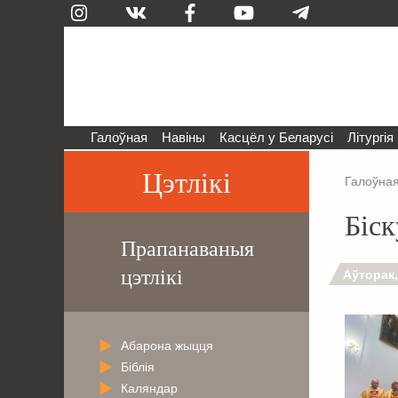
Галоўная
Навіны
Касцёл у Беларусі
Літургія
Цэтлікі
Галоўна
Біск
Прапанаваныя
цэтлікі
Аўторак,
Абарона жыцця
Біблія
Каляндар