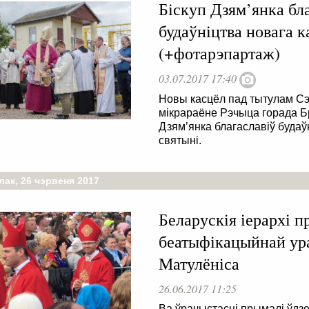
Біскуп Дзям’янка бл
будаўніцтва новага к
(+фотарэпартаж)
03.07.2017 17:40
Новы касцёл пад тытулам Сэ
мікрараёне Рэчыца горада Брэ
Дзям’янка благаславіў будаў
святыні.
лак, 26 чэрвеня 2017
Беларускія іерархі п
беатыфікацыйнай ур
Матулёніса
26.06.2017 11:25
Ва ўрачыстасці прымалі ўдзел