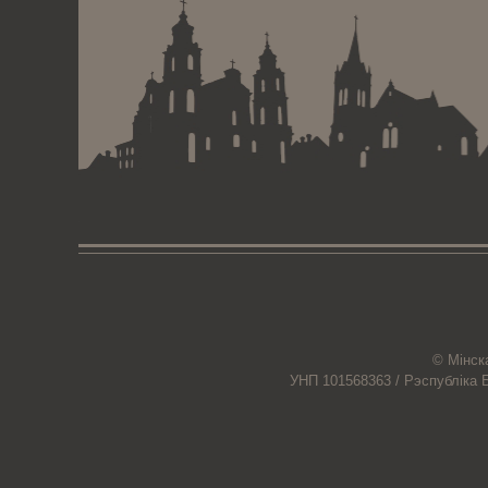
© Мiнск
УНП 101568363 /
Рэспубліка 