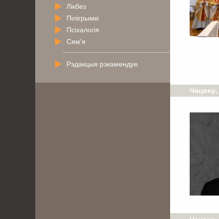
Лікбез
Пілігрымкі
Псіхалогія
Сям'я
Рэдакцыя рэкамендуе
Чацвер,