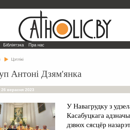
Бібліятэка
Пра нас
я
Цэтлікі
уп Антоні Дзям'янка
 26 верасня 2023
У Навагрудку з удзел
Касабуцкага адзначы
дзвюх сясцёр назарэ