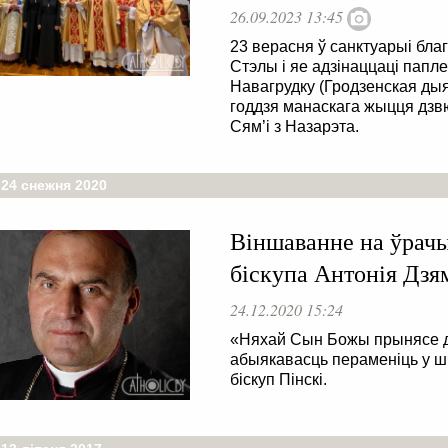
26.09.2023 13:45
23 верасня ў санктуарыі бл
Стэлы і яе адзінаццаці папле
Навагрудку (Гродзенская дыя
годдзя манаскага жыцця дзв
Сям’і з Назарэта.
 24 снежня 2020
Віншаванне на ўрач
біскупа Антонія Дзям
24.12.2020 15:24
«Няхай Сын Божы прынясе да
абыякавасць пераменіць у ш
біскуп Пінскі.