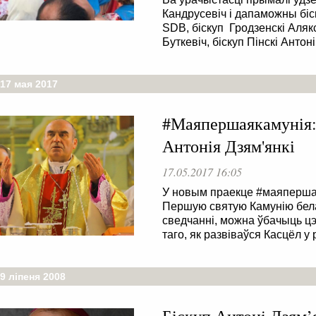
Кандрусевіч і дапаможны біс
SDB, біскуп Гродзенскі Алякс
Буткевіч, біскуп Пінскі Антон
17 мая 2017
#Маяпершаякамунія: 
Антонія Дзям'янкі
17.05.2017 16:05
У новым праекце #маяпершая
Першую святую Камунію бела
сведчанні, можна ўбачыць цэ
таго, як развіваўся Касцёл у
9 ліпеня 2008
Біскуп Антонi Дзям’