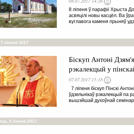
08.07.2017 14:26
8 ліпеня ў парафіі Хрыста 
асвяцілі новы касцёл. Ва ўр
вуглавога каменя прыняў удзе
 7 ліпеня 2017
Біскуп Антоні Дзям'я
рэкалекцый у пінска
07.07.2017 15:18
7 ліпеня біскуп Пінскі Антон
ўдзельнікаў рэкалекцый па р
вышэйшай духоўнай семінары
ак, 3 ліпеня 2017