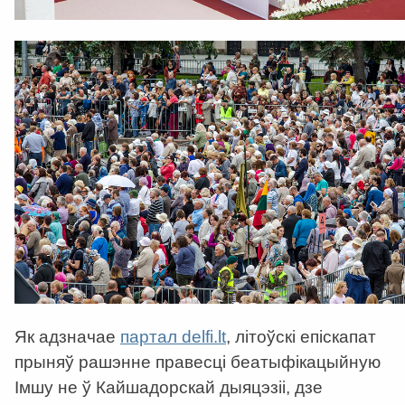
Як адзначае
партал delfi.lt
, літоўскі епіскапат
прыняў рашэнне правесці беатыфікацыйную
Імшу не ў Кайшадорскай дыяцэзіі, дзе