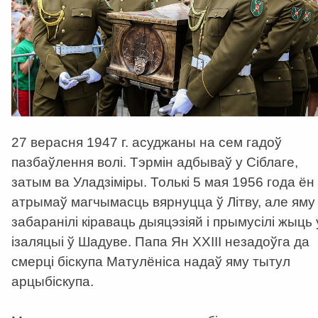
27 верасня 1947 г. асуджаны на сем гадоў
пазбаўлення волі. Тэрмін адбываў у Сіблаге,
затым ва Уладзіміры. Толькі 5 мая 1956 года ён
атрымаў магчымасць вярнуцца ў Літву, але яму
забаранілі кіраваць дыяцэзіяй і прымусілі жыць 
ізаляцыі ў Шадуве. Папа Ян XXIII незадоўга да
смерці біскупа Матулёніса надаў яму тытул
арцыбіскупа.