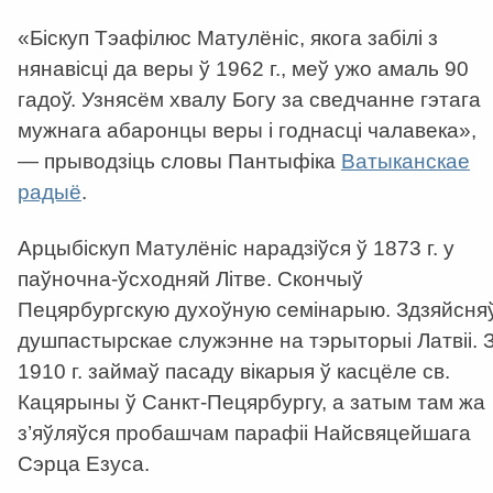
«Біскуп Тэафілюс Матулёніс, якога забілі з
нянавісці да веры ў 1962 г., меў ужо амаль 90
гадоў. Узнясём хвалу Богу за сведчанне гэтага
мужнага абаронцы веры і годнасці чалавека»,
— прыводзіць словы Пантыфіка
Ватыканскае
радыё
.
Арцыбіскуп Матулёніс нарадзіўся ў 1873 г. у
паўночна-ўсходняй Літве. Скончыў
Пецярбургскую духоўную семінарыю. Здзяйсня
душпастырскае служэнне на тэрыторыі Латвіі. 
1910 г. займаў пасаду вікарыя ў касцёле св.
Кацярыны ў Санкт-Пецярбургу, а затым там жа
з’яўляўся пробашчам парафіі Найсвяцейшага
Сэрца Езуса.