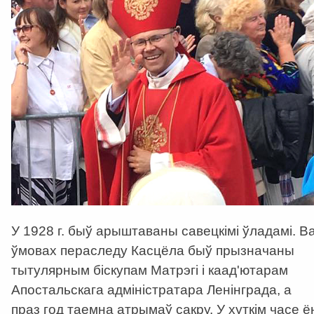
У 1928 г. быў арыштаваны савецкімі ўладамі. В
ўмовах пераследу Касцёла быў прызначаны
тытулярным біскупам Матрэгі і каад'ютарам
Апостальскага адміністратара Ленінграда, а
праз год таемна атрымаў сакру. У хуткім часе ё