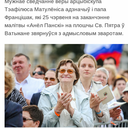
Мужнае сведчанне веры арцыбіскупа
Тэафілюса Матулёніса адзначыў і папа
Францішак, які 25 чэрвеня на заканчэнне
малітвы «Анёл Панскі» на плошчы Св. Пятра ў
Ватыкане звярнуўся з адмысловым зваротам.