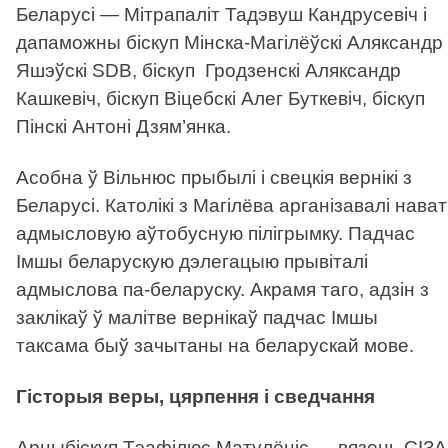
Беларусі — Мітрапаліт Тадэвуш Кандрусевіч і
дапаможны біскуп Мінска-Магілёўскі Аляксандр
Яшэўскі SDB, біскуп Гродзенскі Аляксандр
Кашкевіч, біскуп Віцебскі Алег Буткевіч, біскуп
Пінскі Антоні Дзям’янка.
Асобна ў Вільнюс прыбылі і свецкія вернікі з
Беларусі. Католікі з Магілёва арганізавалі нават
адмысловую аўтобусную пілігрымку. Падчас
Імшы беларускую дэлегацыю прывіталі
адмыслова па-беларуску. Акрамя таго, адзін з
заклікаў ў малітве вернікаў падчас Імшы
таксама быў зачытаны на беларускай мове.
Гісторыя веры, цярпення і сведчання
Арцыбіскуп Тэафілюс Матулёніс — вязень СІЗА