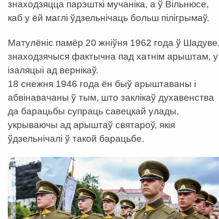
знаходзяцца парэшткі мучаніка, а ў Вільнюсе,
каб у ёй маглі ўдзельнічаць больш пілігрымаў.
Матулёніс памёр 20 жніўня 1962 года ў Шадуве
знаходзячыся фактычна пад хатнім арыштам, у
ізаляцыі ад вернікаў.
18 снежня 1946 года ён быў арыштаваны і
абвінавачаны ў тым, што заклікаў духавенства
да барацьбы супраць савецкай улады,
укрываючы ад арыштаў святароў, якія
ўдзельнічалі ў такой барацьбе.