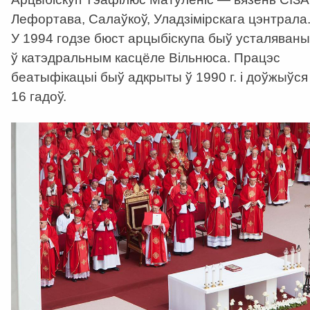
Лефортава, Салаўкоў, Уладзімірскага цэнтрала
У 1994 годзе бюст арцыбіскупа быў усталяваны
ў катэдральным касцёле Вільнюса. Працэс
беатыфікацыі быў адкрыты ў 1990 г. і доўжыўся
16 гадоў.