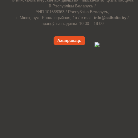
© Мiнска-Магiлёўская
архiдыяцэзiя
Рымска-каталіцкага
Касцёла
ў Рэспубліцы Беларусь /
УНП 101568363 /
Рэспубліка Беларусь,
г. Мінск, вул. Рэвалюцыйная, 1а /
e-mail:
info@catholic.by
/
працоўныя гадзіны: 10.00 – 18.00
Ахвяраваць