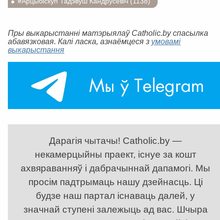
#Арцыбіскуп Тадэвуш Кандрусевіч (1138)
Пры выкарыстанні матэрыялаў Catholic.by спасылка
абавязковая. Калі ласка, азнаёмцеся з
умовамі
выкарыстання
Дарагія чытачы! Catholic.by —
некамерцыйны праект, існуе за кошт
ахвяраванняў і дабрачыннай дапамогі. Мы
просім падтрымаць нашу дзейнасць. Ці
будзе наш партал існаваць далей, у
значнай ступені залежыць ад вас. Шчыра