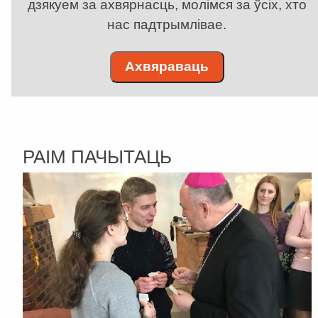
дзякуем за ахвярнасць, молімся за ўсіх, хто
нас падтрымлівае.
Ахвяраваць
РАІМ ПАЧЫТАЦЬ