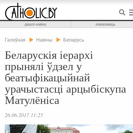
дашлі навіну
ахвяраваць
Галоўная
Навіны
Беларусь
Беларускія іерархі
прынялі ўдзел у
беатыфікацыйнай
урачыстасці арцыбіскупа
Матулёніса
26.06.2017 11:25