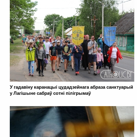
У гадавіну каранацыі цудадзейнага абраза санктуарый
у Лагішыне сабраў сотні пілігрымаў