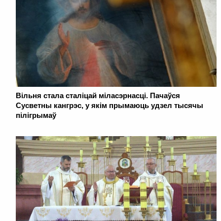
Вільня стала сталіцай міласэрнасці. Пачаўся
Сусветны кангрэс, у якім прымаюць удзел тысячы
пілігрымаў