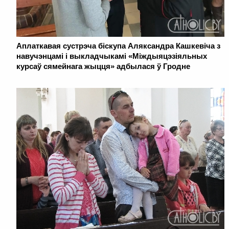
Аплаткавая сустрэча біскупа Аляксандра Кашкевіча з
навучэнцамі і выкладчыкамі «Міждыяцэзіяльных
курсаў сямейнага жыцця» адбылася ў Гродне