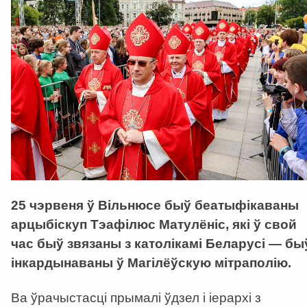
25 чэрвеня ў Вільнюсе быў беатыфікаваны
арцыбіскуп Тэафілюс Матулёніс, які ў свой
час быў звязаны з католікамі Беларусі — бы
інкардынаваны ў Магілёўскую мітраполію.
Ва ўрачыстасці прымалі ўдзел і іерархі з