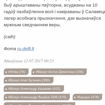
быў арыштаваны паўторна, асуджаны на 10
гадоў пазбаўлення волі і накіраваны ў Салавецк
лагер асобнага прызначэння, дзе вызначаўся
мужным сведчаннем веры.
(cath)
Фота
ru.delfi.lt
Абноўлена 12.07.2017 00:25
#Літва (78)
#Біскуп Антоні Дзям'янка (236)
#Біскуп Алег Буткевіч (390)
#Біскуп Аляксандр Кашкевіч (422)
#Біскуп Аляксандр Яшэўскі SDB (470)
#Іерархі (478)