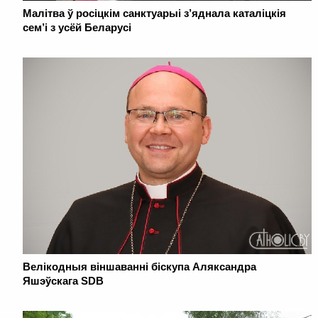
Малітва ў росіцкім санктуарыі з’яднала каталіцкія
сем’і з усёй Беларусі
Велікодныя віншаванні біскупа Аляксандра
Яшэўскага SDB