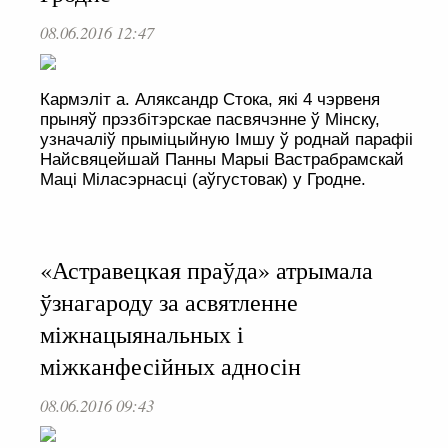
08.06.2016 12:47
Кармэліт а. Аляксандр Стока, які 4 чэрвеня
прыняў прэзбітэрскае пасвячэнне ў Мінску,
узначаліў прыміцыйную Імшу ў роднай парафіі
Найсвяцейшай Панны Марыі Вастрабрамскай
Маці Міласэрнасці (аўгустовак) у Гродне.
«Астравецкая праўда» атрымала
ўзнагароду за асвятленне
міжнацыянальных і
міжканфесійных адносін
08.06.2016 09:43