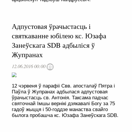
Адпустовая ўрачыстасць і
святкаванне юбілею кс. Юзафа
Занеўскага SDB адбыліся ў
Жупранах
12.06.2016 00:00
12 чэрвеня ў парафіі Свв. апосталаў Пятра і
Паўла ў Жупранах адбылася адпустовая
ўрачыстасць св. Антонія. Таксама падчас
святочнай Імшы вернікі дзякавалі Богу за 75
гадоў жыцця і 50-годдзе манаства свайго
былога пробашча кс. Юзафа Занеўскага SDB.