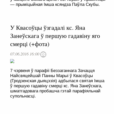
— прыміцыйная Імша ксяндза Паўла Скубы.
У Квасоўцы ўзгадалі кс. Яна
Занеўскага ў першую гадавіну яго
смерці (+фота)
07.06.2016 16:00
7 чэрвеня ў парафіі Беззаганнага Зачацця
Найсвяцейшай Панны Марыі ў Квасоўцы
(Гродзенская дыяцэзія) адбылася святая Імша
ў першую гадавіну смерці кс. Яна Занеўскага,
шматгадовага пробашча гэтай парафіяльнай
супольнасці.