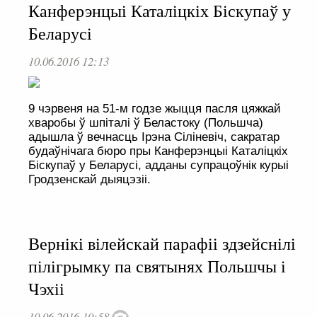
Канферэнцыі Каталіцкіх Біскупаў у
Беларусі
10.06.2016 12:13
9 чэрвеня на 51-м годзе жыцця пасля цяжкай
хваробы ў шпіталі ў Беластоку (Польшча)
адышла ў вечнасць Ірэна Сіліневіч, сакратар
будаўнічага бюро пры Канферэнцыі Каталіцкіх
Біскупаў у Беларусі, адданы супрацоўнік курыі
Гродзенскай дыяцэзіі.
Вернікі вілейскай парафіі здзейснілі
пілігрымку па святынях Польшчы і
Чэхіі
10.06.2016 10:58