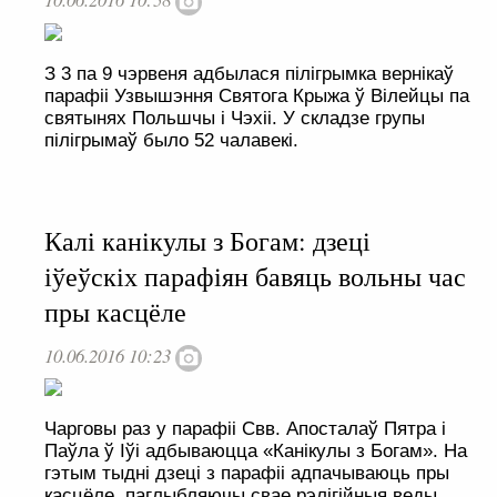
З 3 па 9 чэрвеня адбылася пілігрымка вернікаў
парафіі Узвышэння Святога Крыжа ў Вілейцы па
святынях Польшчы і Чэхіі. У складзе групы
пілігрымаў было 52 чалавекі.
Калі канікулы з Богам: дзеці
іўеўскіх парафіян бавяць вольны час
пры касцёле
10.06.2016 10:23
Чарговы раз у парафіі Свв. Апосталаў Пятра і
Паўла ў Іўі адбываюцца «Канікулы з Богам». На
гэтым тыдні дзеці з парафіі адпачываюць пры
касцёле, паглыбляючы свае рэлігійныя веды,