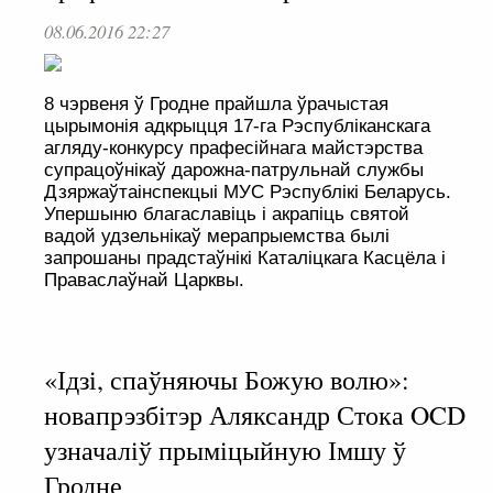
08.06.2016 22:27
8 чэрвеня ў Гродне прайшла ўрачыстая
цырымонія адкрыцця 17-га Рэспубліканскага
агляду-конкурсу прафесійнага майстэрства
супрацоўнікаў дарожна-патрульнай службы
Дзяржаўтаінспекцыі МУС Рэспублікі Беларусь.
Упершыню благаславіць і акрапіць святой
вадой удзельнікаў мерапрыемства былі
запрошаны прадстаўнікі Каталіцкага Касцёла і
Праваслаўнай Царквы.
«Ідзі, спаўняючы Божую волю»:
новапрэзбітэр Аляксандр Стока OCD
узначаліў прыміцыйную Імшу ў
Гродне