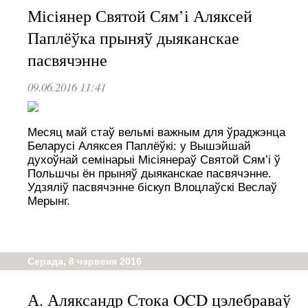
Місіянер Святой Сям’і Аляксей
Паплёўка прыняў дыяканскае
пасвячэнне
09.06.2016 11:41
Месяц май стаў вельмі важным для ўраджэнца
Беларусі Аляксея Паплёўкі: у Вышэйшай
духоўнай семінарыі Місіянераў Святой Сям’і ў
Польшчы ён прыняў дыяканскае пасвячэнне.
Удзяліў пасвячэнне біскуп Влоцлаўскі Веслаў
Мерынг.
Серада, 8 чэрвеня 2016
А. Аляксандр Стока OCD цэлебраваў