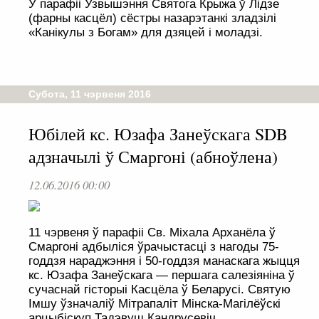
У парафіі Узвышэння Святога Крыжа ў Лідзе
(фарны касцёл) сёстры назарэтанкі зладзілі
«Канікулы з Богам» для дзяцей і моладзі.
Субота, 11 чэрвеня 2016
Юбілей кс. Юзафа Занеўскага SDB
адзначылі ў Смаргоні (абноўлена)
12.06.2016 00:00
11 чэрвеня ў парафіі Св. Міхала Арханёла ў
Смаргоні адбыліся ўрачыстасці з нагоды 75-
годдзя нараджэння і 50-годдзя манаскага жыцця
кс. Юзафа Занеўскага — першага салезіяніна ў
сучаснай гісторыі Касцёла ў Беларусі. Святую
Імшу ўзначаліў Мітрапаліт Мінска-Магілёўскі
арцыбіскуп Тадэвуш Кандрусевіч.