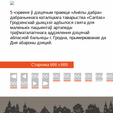
5 чэрвеня ў дзіцячым праекце «Анёлы дабра»
дабрачыннага каталіцкага таварыства «Сaritas»
Гродзенскай дыяцэзіі адбылося свята для
маленькіх пацыентаў артапеда-
траўматалагічнага аддзялення дзіцячай
абласной бальніцы г. Гродна, прымеркаванае да
Дня абароны дзяцей.
Старонка 666 з 669
660
661
662
663
664
665
666
66
У пачатак
Назад
668
669
Наперад
У канец
. . . . . . . . . . . . . . . . . . . . . . . . . . . . . . . . . . . . . . . . . . . . . . . . . . . . . . . . . . . . .