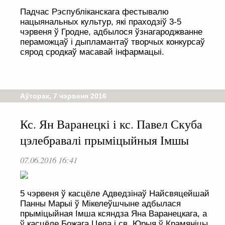
Падчас Рэспубліканскага фестывалю
нацыянальных культур, які праходзіў 3-5
чэрвеня ў Гродне, адбылося ўзнагароджванне
пераможцаў і дыпламантаў творчых конкурсаў
сярод сродкаў масавай інфармацыі.
Аўторак, 7 чэрвеня 2016
Кс. Ян Варанецкі і кс. Павел Скуба
цэлебравалі прыміцыйныя Імшы
07.06.2016 16:41
5 чэрвеня ў касцёле Адведзінаў Найсвяцейшай
Панны Марыі ў Мікелеўшчыне адбылася
прыміцыйная Імша ксяндза Яна Варанецкага, а
ў касцёле Божага Цела і св. Юрыя ў Крамяніцы