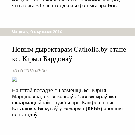
чытаючы Біблію і гледзячы фільмы пра Бога.
Чацвер, 9 чэрвеня 2016
Новым дырэктарам Catholic.by стане
кс. Кірыл Бардонаў
10.06.2016 00:00
На гэтай пасадзе ён заменіць кс. Юрыя
Марціновіча, які выконваў абавязкі кіраўніка
інфармацыйнай службы пры Канферэнцыі
Каталіцкіх Біскупаў у Беларусі (ККББ) апошнія
пяць гадоў.