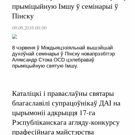
прыміцыйную Імшу ў семінарыі ў
Пінску
09.06.2016 00:00
8 чэрвеня ў Міждыяцэзіяльнай вышэйшай
духоўнай семінарыі ў Пінску новапрэзбітэр
Аляксандр Стока OCD цэлебраваў
прыміцыйную святую Імшу.
Каталіцкі і праваслаўны святары
благаславілі супрацоўнікаў ДАІ на
цырымоніі адкрыцця 17-га
Рэспубліканскага агляду-конкурсу
прафесійнага майстэрства