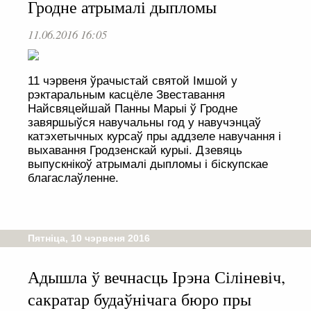
Гродне атрымалі дыпломы
11.06.2016 16:05
11 чэрвеня ўрачыстай святой Імшой у
рэктаральным касцёле Звеставання
Найсвяцейшай Панны Марыі ў Гродне
завяршыўся навучальны год у навучэнцаў
катэхетычных курсаў пры аддзеле навучання і
выхавання Гродзенскай курыі. Дзевяць
выпускнікоў атрымалі дыпломы і біскупскае
благаслаўленне.
Пятніца, 10 чэрвеня 2016
Адышла ў вечнасць Ірэна Сіліневіч,
сакратар будаўнічага бюро пры