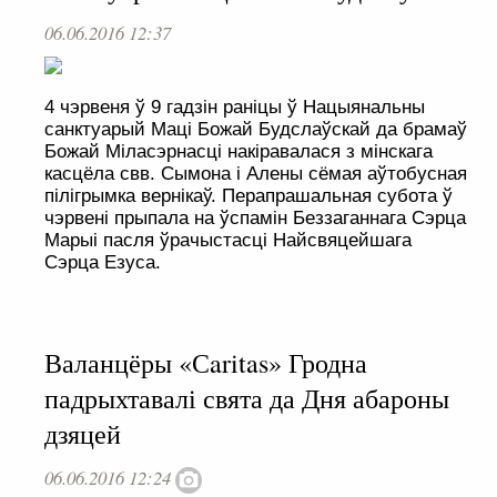
06.06.2016 12:37
4 чэрвеня ў 9 гадзін раніцы ў Нацыянальны
санктуарый Маці Божай Будслаўскай да брамаў
Божай Міласэрнасці накіравалася з мінскага
касцёла свв. Сымона і Алены сёмая аўтобусная
пілігрымка вернікаў. Перапрашальная субота ў
чэрвені прыпала на ўспамін Беззаганнага Сэрца
Марыі пасля ўрачыстасці Найсвяцейшага
Сэрца Езуса.
Валанцёры «Сaritas» Гродна
падрыхтавалі свята да Дня абароны
дзяцей
06.06.2016 12:24