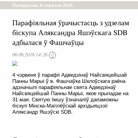
Панядзелак, 6 чэрвеня 2016
Парафіяльная ўрачыстасць з удзелам
біскупа Аляксандра Яшэўскага SDB
адбылася ў Фашчаўцы
06.06.2016 14:26
4 чэрвеня ў парафіі Адведзінаў Найсвяцейшай
Панны Марыі ў в. Фашчаўка Шклоўскага раёна
адзначылі парафіяльнае свята Адведзінаў
Найсвяцейшай Панны Марыі, якое прыпадае на
31 мая. Святую Імшу ўзначаліў дапаможны
біскуп Мінска-Магілёўскай архідыяцэзіі
Аляксандр Яшэўскі SDB.