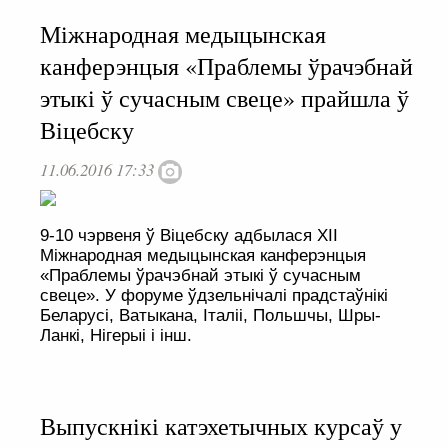
Міжнародная медыцынская
канферэнцыя «Праблемы ўрачэбнай
этыкі ў сучасным свеце» прайшла ў
Віцебску
11.06.2016 17:33
9-10 чэрвеня ў Віцебску адбылася XII
Міжнародная медыцынская канферэнцыя
«Праблемы ўрачэбнай этыкі ў сучасным
свеце». У форуме ўдзельнічалі прадстаўнікі
Беларусі, Ватыкана, Італіі, Польшчы, Шры-
Ланкі, Нігерыі і інш.
Выпускнікі катэхетычных курсаў у