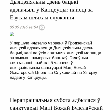
Дыяцэзіяльны дзень бацькі
адзначылі ў Капцёўцы: пайсці за
Езусам шляхам служэння
06.06.2016 14:04
У першую нядзелю чэрвеня ў Гродзенскай
дыяцэзіі адзначаецца Дыяцэзіяльны дзень
бацькі, калі ва ўсіх святынях дыяцэзіі моляцца
за жывых і памерлых бацькаў. Галоўныя
святкаванні прайшлі 5 чэрвеня ў
дыяцэзіяльным санктуарыі Маці Божай
Яснагорскай Цярпліва Слухаючай на Узгорку
надзеі ў Капцёўцы.
Перапрашальная субота адбылася ў
санктуарыі Маці Божай Будслаўскай