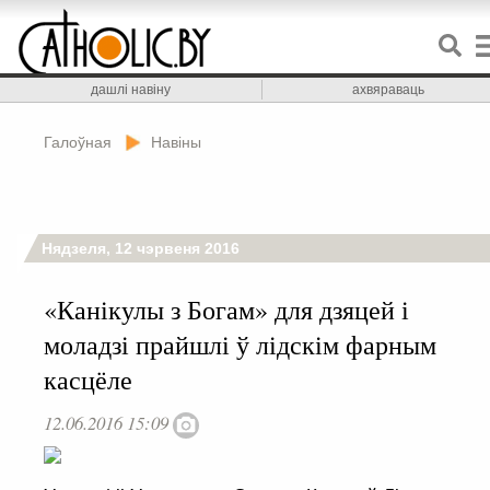
дашлі навіну
ахвяраваць
Галоўная
Навіны
Нядзеля, 12 чэрвеня 2016
«Канікулы з Богам» для дзяцей і
моладзі прайшлі ў лідскім фарным
касцёле
12.06.2016 15:09