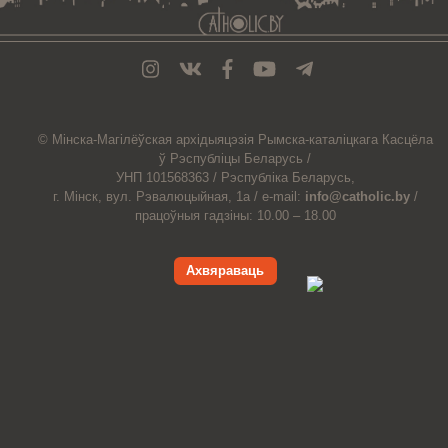
© Мiнска-Магiлёўская
архiдыяцэзiя
Рымска-каталіцкага
Касцёла
ў Рэспубліцы Беларусь /
УНП 101568363 /
Рэспубліка Беларусь,
г. Мінск, вул. Рэвалюцыйная, 1а /
e-mail:
info@catholic.by
/
працоўныя гадзіны: 10.00 – 18.00
Ахвяраваць