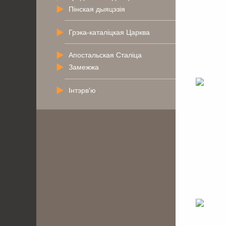
Пінская дыяцэзія
Грэка-каталіцкая Царква
Апостальская Сталіца
Замежжа
Інтэрв'ю