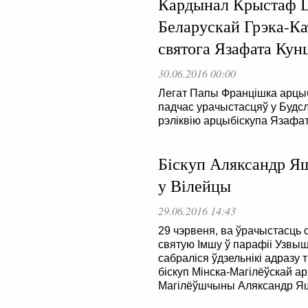
Кардынал Крыстаф Ш
Беларускай Грэка-Ка
святога Язафата Кун
30.06.2016 00:00
Легат Папы Францішка арцы
падчас урачыстасцяў у Будсл
рэліквію арцыбіскупа Язафат
Біскуп Аляксандр Яш
у Вілейцы
29.06.2016 14:43
29 чэрвеня, ва ўрачыстасць 
святую Імшу ў парафіі Узвы
сабраліся ўдзельнікі адразу 
біскуп Мінска-Магілёўскай арх
Магілёўшчыны Аляксандр Яш