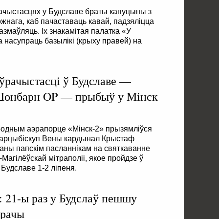
рачыстасцях у Будславе браты капуцыны з
жнага, каб пачаставаць кавай, падзяліцца
змаўляць. Іх знакамітая палатка «У
насупраць базылікі (крыху правей) на
 ўрачыстасці ў Будславе —
Шонбарн OP — прыбыў у Мінск
родным аэрапорце «Мінск-2» прызямліўся
ў арцыбіскуп Вены кардынал Крыстаф
аны папскім пасланнікам на святкаванне
Магілёўскай мітраполіі, якое пройдзе ў
Будславе 1-2 ліпеня.
: 21-ы раз у Будслаў пешшу
арачы