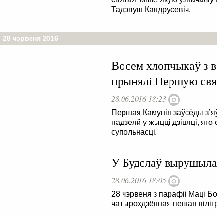
Тадэвуш Кандрусевіч.
 28 чэрвеня 2016
Восем хлопчыкаў з 
прынялі Першую св
28.06.2016 18:23
Першая Камунія заўсёды з’я
падзеяй у жыцці дзіцяці, яго
супольнасці.
У Будслаў вырушыла 
28.06.2016 18:05
28 чэрвеня з парафіі Маці 
чатырохдзённая пешая піліг