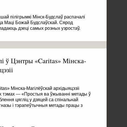
ешай пілігрымкі Мінск-Будслаў распачалі
да Маці Божай Будслаўскай. Сярод
кладаюць дзеці самых розных узростаў.
і ў Цэнтры «Caritas» Мінска-
цэзіі
tas» Мінска-Магілёўскай архідыяцэзіі
юх тэмах — «Простыя ва ўжыванні метады ў
лення цягліц у дзяцей са спінальнай
назы і тэрапеўтычныя метады працы з