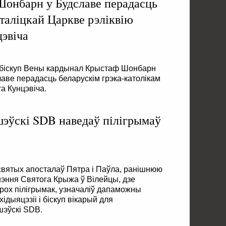
онбарн у Будславе перадасць
таліцкай Царкве рэліквію
цэвіча
біскуп Вены кардынал Крыстаф Шонбарн
аве перадасць беларускім грэка-католікам
а Кунцэвіча.
эўскі SDB наведаў пілігрымаў
святых апосталаў Пятра і Паўла, ранішнюю
шэння Святога Крыжа ў Вілейцы, дзе
трох пілігрымак, узначаліў дапаможны
ідыяцэзіі і біскуп вікарый для
эўскі SDB.