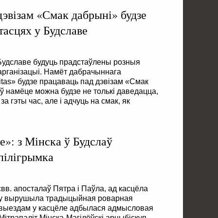
дэвізам «Смак дабрыні» будзе
тасцях у Будславе
 Будславе будуць прадстаўлены розныя
, арганізацыі. Намёт дабрачыннага
itas» будзе працаваць пад дэвізам «Смак
 ў намёце можна будзе не толькі даведацца,
за гэты час, але і адчуць на смак, як
»: з Мінска ў Будслаў
пілігрымка
свв. апосталаў Пятра і Паўла, ад касцёла
ску вырушыла традыцыйная роварная
д выездам у касцёле адбылася адмысловая
Мітрапаліт Мінска-Магілёўскі арцыбіскуп