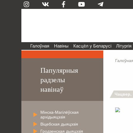
Галоўная
Навіны
Касцёл у Беларусі
Літургія
Галоўна
Папулярныя
радзелы
навінаў
Чацвер, 
Мінска-Магілёўская
архідыяцэзія
Віцебская дыяцэзія
Гродзенская дыяцэзія