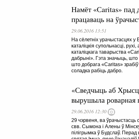
Намёт «Сaritas» пад 
працаваць на ўрачыс
29.06.2016 13:51
На сёлетніх урачыстасцях у
каталіцкія супольнасці, рухі
каталіцкага таварыства «Сar
дабрыні». Гэта значыць, што
што добрага «Сaritas» зрабіў 
соладка рабіць дабро.
«Сведчыць аб Хрысце
вырушыла роварная 
29.06.2016 12:30
29 чэрвеня, ва ўрачыстасць 
свв. Сымона і Алены ў Мін
пілігрымка ў Будслаў. Пера
святая Імша, якую ўзначаліў 