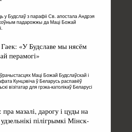
ь у Будслаў з парафіі Св. апостала Андрэя
ухоўным падарожжы да Маці Божай
.
Гаек: «У Будславе мы нясём
най перамогі»
а ўрачыстасцях Маці Божай Будслаўскай і
зафата Кунцэвіча ў Беларусь распавёў
скі візітатар для грэка-католікаў Беларусі
 пра мазалі, дарогу і цуды на
удзельнікі пілігрымкі Мінск-