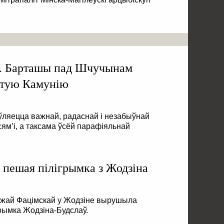
в. Барташы пад Шчучынам
ятую Камунію
ўляецца важнай, радаснай і незабыўнай
 сям’і, а таксама ўсёй парафіяльнай
пешая пілігрымка з Жодзіна
Божай Фацімскай у Жодзіне вырушыла
рымка Жодзіна-Будслаў.