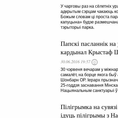
У чарговы раз на сёлетніх у
адкрытым сэрцам чакаюць ко
Божым словам ці проста пара
капуцына» будзе размешчана 
тэрыторыі парка.
Папскі пасланнік на
кардынал Крыстаф 
30.06.2016 19:57
30 чэрвеня вечарам у міжна
самалёт, на борце якога бы
Шонбарн OP. Іерарх прызнач
25-годдзя заснавання Мінска-
Нацыянальным санктуарыі ў 
Пілігрымка на сувязі
ідуць пілігрымы з Н