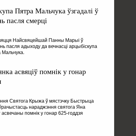
купа Пятра Мальчука ўзгадалі ў
нь пасля смерці
ўзяцця Найсвяцейшай Панны Марыі ў
ень пасля адыходу да вечнасці арцыбіскупа
 Мальчука.
нка асвяціў помнік у гонар
ы
эння Святога Крыжа ў мястэчку Быстрыца
 ўрачыстасць нараджэння святога Яна
 асвечаны помнік у гонар 625-годдзя