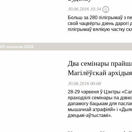
30.06.2016 10:34
Больш за 280 пілігрымаў з п
свой чацвёрты дзень дарогі 
пілігрымаў вялікую частку с
 29 чэрвеня 2016
Два семінары прайшл
Магілёўскай архідыя
30.06.2016 00:00
28-29 чэрвеня ў Цэнтры «Cari
праходзілі семінары па дзв
дапамогу бацькам для паслаб
мышачнай атрафіяй» і «Дыяг
дзецьмі-аўтыстамі».