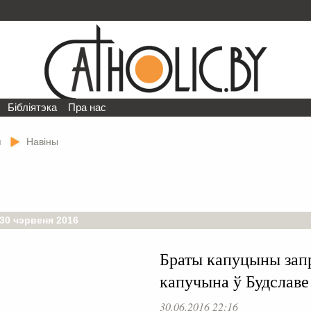
Бібліятэка
Пра нас
я
Навіны
30 чэрвеня 2016
Браты капуцыны зап
капучына ў Будславе
30.06.2016 22:16