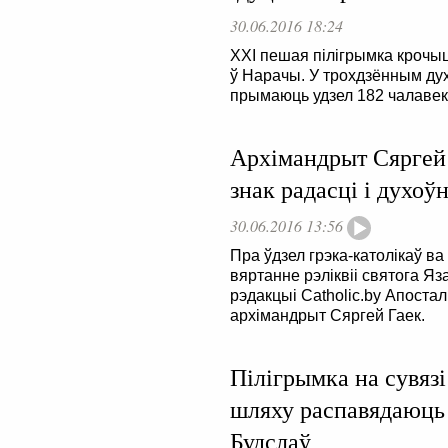
30.06.2016 18:24
XXI пешая пілігрымка крочыц
ў Нарачы. У трохдзённым д
прымаюць удзел 182 чалавекі
Архімандрыт Сяргей 
знак радасці і духоў
30.06.2016 13:56
Пра ўдзел грэка-католікаў в
вяртанне рэліквіі святога Я
рэдакцыі Catholic.by Апосталь
архімандрыт Сяргей Гаек.
Пілігрымка на сувязі:
шляху распавядаюць 
Будслаў