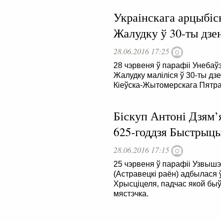
Украінскага арцыбіс
Жалудку ў 30-ты дзе
28.06.2016 17:25
28 чэрвеня ў парафіі Унеба
Жалудку маліліся ў 30-ты дз
Кіеўска-Жытомерскага Пятра
Біскуп Антоні Дзям’я
625-годдзя Быстрыц
28.06.2016 17:15
25 чэрвеня ў парафіі Узвыш
(Астравецкі раён) адбылася
Хрысціцеля, падчас якой быў
мястэчка.