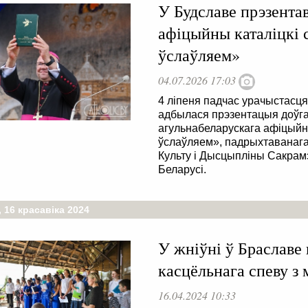
У Будславе прэзента
афіцыйны каталіцкі 
ўслаўляем»
04.07.2026 17:03
4 ліпеня падчас урачыстасц
адбылася прэзентацыя доўг
агульнабеларускага афіцыйн
ўслаўляем», падрыхтаванага
Культу і Дысцыпліны Сакрам
Беларусі.
 16 красавіка 2024
У жніўні ў Браславе
касцёльнага спеву з
16.04.2024 10:33