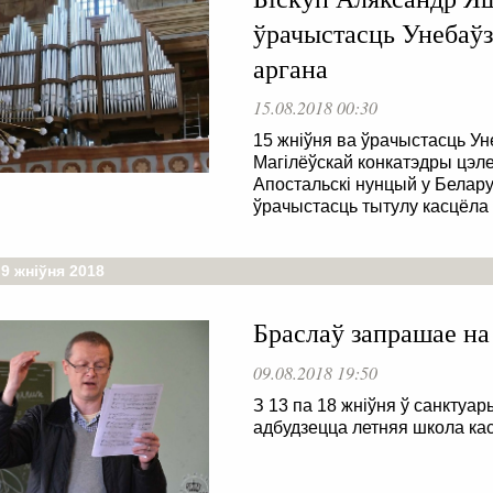
ўрачыстасць Унебаўз
аргана
15.08.2018 00:30
15 жніўня ва ўрачыстасць 
Магілёўскай конкатэдры цэл
Апостальскі нунцый у Белару
ўрачыстасць тытулу касцёла
9 жніўня 2018
Браслаў запрашае на
09.08.2018 19:50
З 13 па 18 жніўня ў санктуа
адбудзецца летняя школа кас