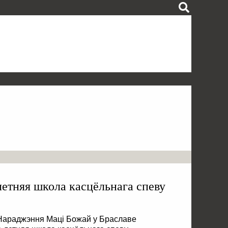
летняя школа касцёльнага спеву
і Нараджэння Маці Божай у Браславе