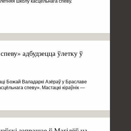
летняя школу касцёльнага спеву.
спеву» адбудзецца ўлетку ў
аці Божай Валадаркі Азёраў у Браславе
сцёльнага спеву». Мастацкі кіраўнік —
эўскі запрашае ў Магілёў на