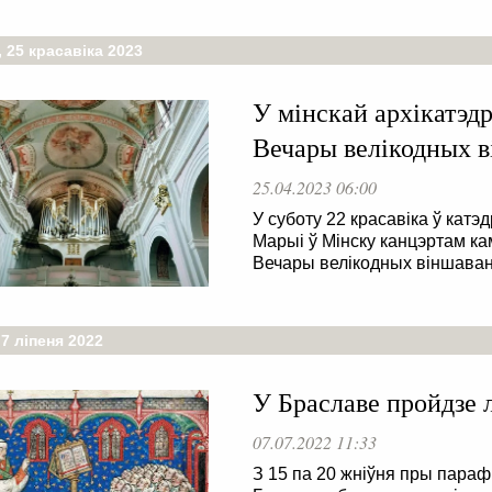
 25 красавіка 2023
У мінскай архікатэд
Вечары велікодных 
25.04.2023 06:00
У суботу 22 красавіка ў кат
Марыі ў Мінску канцэртам к
Вечары велікодных віншаван
7 ліпеня 2022
У Браславе пройдзе 
07.07.2022 11:33
З 15 па 20 жніўня пры параф