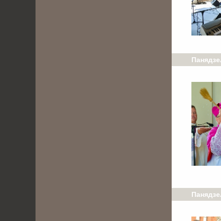
Панядзе
Панядзел