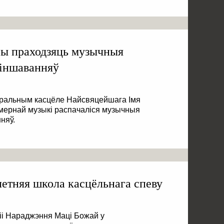
ры праходзяць музычныя
віншаванняў
эдральным касцёле Найсвяцейшага Імя
амернай музыкі распачаліся музычныя
няў.
летняя школа касцёльнага спеву
іі Нараджэння Маці Божай у