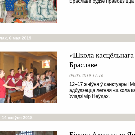
Браславе будзе праводзіцца 
ак, 6 мая 2019
«Школа касцёльнага 
Браславе
06.05.2019 11:16
12–17 жніўня ў санктуарыі М
адбудзецца летняя «школа ка
Уладзімір Неўдах.
 14 жніўня 2018
Біскуп Аляксандр Яш