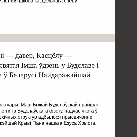
е летняя школа касцёльнага спеву.
ыі — давер, Касцёлу —
святая Імша ўдзень у Будславе і
а ў Беларусі Найдаражэйшай
нктуарыі Маці Божай Будслаўскай прайшлі
етняга Будслаўскага фэсту, падчас якога ў
архічных структур адбылося прысвячэнне
жэйшай Крыві Пана нашага Езуса Хрыста.