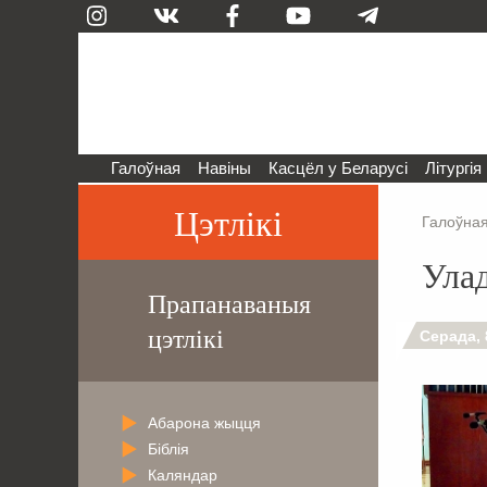
Галоўная
Навіны
Касцёл у Беларусі
Літургія
Цэтлікі
Галоўна
Улад
Прапанаваныя
цэтлікі
Серада, 
Абарона жыцця
Біблія
Каляндар