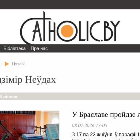
Бібліятэка
Пра нас
я
Цэтлікі
зімір Неўдах
8 ліпеня
У Браславе пройдзе 
08.07.2026 13:05
З 17 па 22 жніўня ў парафі