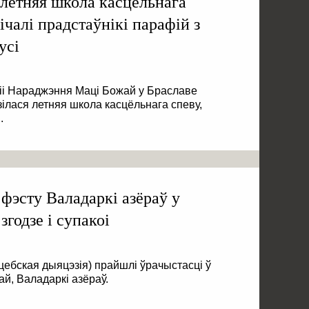
летняя школа касцёльнага
ічалі прадстаўнікі парафій з
усі
фіі Нараджэння Маці Божай у Браславе
зілася летняя школа касцёльнага спеву,
.
 фэсту Валадаркі азёраў у
згодзе і супакоі
іцебская дыяцэзія) прайшлі ўрачыстасці ў
й, Валадаркі азёраў.