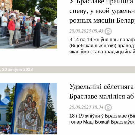
У Браславе прайшла 
спеву, у якой удзельн
розных мясцін Белар
28.08.2023 08:43
З 14 па 19 жніўня пры пара
(Віцебская дыяцэзія) правод
якая ўжо стала традыцыйнай
 20 жніўня 2023
Удзельнікі сёлетняга
Браславе маліліся аб 
20.08.2023 18:34
18 і 19 жніўня ў Браславе (В
гонар Маці Божай Браслаўска