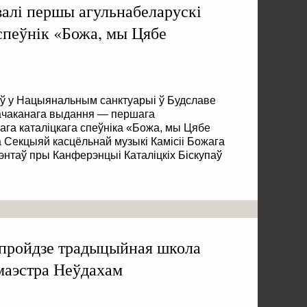
валі першы агульнабеларускі
спеўнік «Божа, мы Цябе
яў у Нацыянальным санктуарыі ў Будславе
ачаканага выдання — першага
ага каталіцкага спеўніка «Божа, мы Цябе
 Секцыяй касцёльнай музыкі Камісіі Божага
энтаў пры Канферэнцыі Каталіцкіх Біскупаў
 пройдзе традыцыйная школа
 маэстра Неўдахам