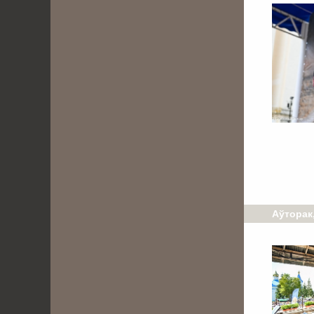
Аўторак,