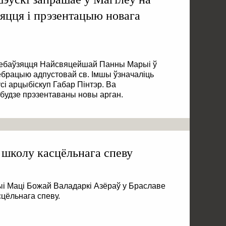
яцця і прэзентацыю новага
Унебаўзяцця Найсвяцейшай Панны Марыі ў
ебрацыю адпустовай св. Імшы ўзначаліць
сі арцыбіскуп Габар Пінтэр. Ва
 будзе прэзентаваны новы арган.
 школу касцёльнага спеву
рыі Маці Божай Валадаркі Азёраў у Браславе
цёльнага спеву.