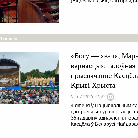
(Віцебская дыяцэзія) пройдз
4 ліпеня
«Богу — хвала, Мар
вернасць»: галоўная 
прысвячэнне Касцёл
Крыві Хрыста
04.07.2026 21:22
4 ліпеня ў Нацыянальным са
цэнтральныя ўрачыстасці сёл
35-гадавіну аднаўлення іер
Касцёла ў Беларусі Найдара