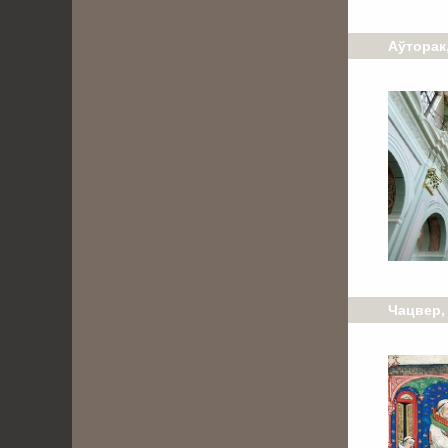
Аўторак,
Чацвер, 