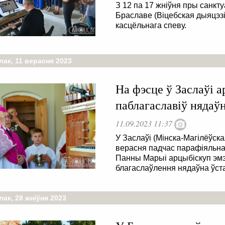
З 12 па 17 жніўня пры санкт
Браславе (Віцебская дыяцэз
касцёльнага спеву.
лак, 11 верасня 2023
На фэсце ў Заслаўі 
паблагаславіў нядаў
11.09.2023 11:37
У Заслаўі (Мінска-Магілёўска
верасня падчас парафіяльн
Панны Марыі арцыбіскуп эмэ
благаслаўлення нядаўна ўст
ак, 28 жніўня 2023