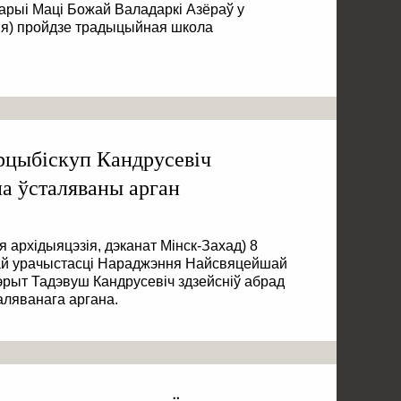
уарыі Маці Божай Валадаркі Азёраў у
ія) пройдзе традыцыйная школа
арцыбіскуп Кандрусевіч
на ўсталяваны арган
я архідыяцэзія, дэканат Мінск-Захад) 8
ай урачыстасці Нараджэння Найсвяцейшай
рыт Тадэвуш Кандрусевіч здзейсніў абрад
аляванага аргана.