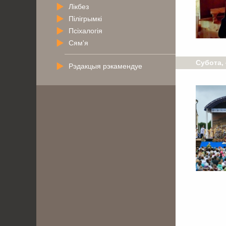
Лікбез
Пілігрымкі
Псіхалогія
Сям'я
Субота, 
Рэдакцыя рэкамендуе