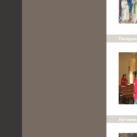
Панядзел
Аўторак,