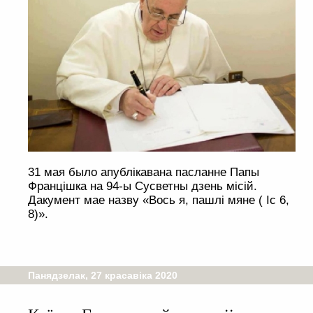
31 мая было апублікавана пасланне Папы
Францішка на 94-ы Сусветны дзень місій.
Дакумент мае назву «Вось я, пашлі мяне ( Іс 6,
8)».
Панядзелак, 27 красавіка 2020