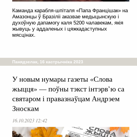
Каманда карабля-шпіталя «Папа Францішак» на
Амазонцы ў Бразіліі аказвае медыцынскую і
духоўную дапамогу каля 5200 чалавекам, якія
жывуць у аддаленых і цяжкадаступных
мясцінах.
Панядзелак, 16 кастрычніка 2023
У новым нумары газеты «Слова
жыцця» — поўны тэкст інтэрв’ю са
святаром і правазнаўцам Андрэем
Зноскам
16.10.2023 12:42