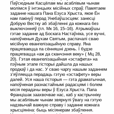
Паўсюдным Касцёлам мы асаблівым чынам
молімся ў інтэнцыях місійных спраў. Памятаем
заданне нашага Пана Езуса Хрыста, якое Ён
нам пакінуў перад Унебаўшэсцем: занесці
Добрую Вестку аб збаўленні да кожнага без
выключэнняў (гл. Мк 16, 15–16). Атрымаўшы
гэтае заданне ад Боскага Настаўніка, усе вучні,
напоўненыя Духам Святым, распачалі сваю
місійную евангелізацыйную справу. Яна
працягваецца па сённяшні дзень. І будзе
працягвацца «аж да сканчэння веку» ( Мц 28,
20). Гэтая евангелізацыйная «эстафета» на
пэўным этапе гісторыі дайшла да нашых
продкаў і да нас. У сваю чаргу нашым заданнем
з’яўляецца перадаць гэтую «эстафету» веры
далей. Уся наша гісторыя — гэта драматычная,
напоўненая разнастайнымі радасцямі і болем
місія перадачы веры ў Езуса Хрыста. Папа
Францішак заахвочвае нас, каб у кастрычніку
мы асаблівым чынам звярнулі ўвагу на гэтую
надзвычай важную справу і заданне кожнага
хрысціяніна: быць місіянерам збаўлення.