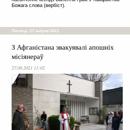
Божага слова (вербіст).
Пятніца, 27 жніўня 2021
З Афганістана эвакуявалі апошніх
місіянераў
27.08.2021 11:02