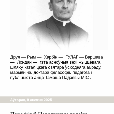
Друя — Рым — Харбін — ГУЛАГ — Варшава
— Лондан — гэта асноўныя вехі жыццёвага
шляху каталіцкага святара ўсходняга абраду,
марыяніна, доктара філасофіі, педагога і
публіцыста айца Тамаша Падзявы MIC .
Аўторак, 9 снежня 2025