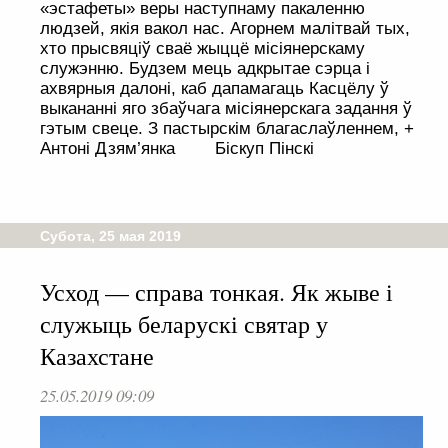
«эстафеты» веры наступнаму пакаленню
людзей, якія вакол нас. Агорнем малітвай тых,
хто прысвяціў сваё жыццё місіянерскаму
служэнню. Будзем мець адкрытае сэрца і
ахвярныя далоні, каб дапамагаць Касцёлу ў
выкананні яго збаўчага місіянерскага задання ў
гэтым свеце. З пастырскім благаслаўленнем, +
Антоні Дзям’янка Біскуп Пінскі
Субота, 25 мая 2019
Усход — справа тонкая. Як жыве і
служыць беларускі святар у
Казахстане
25.05.2019 09:09