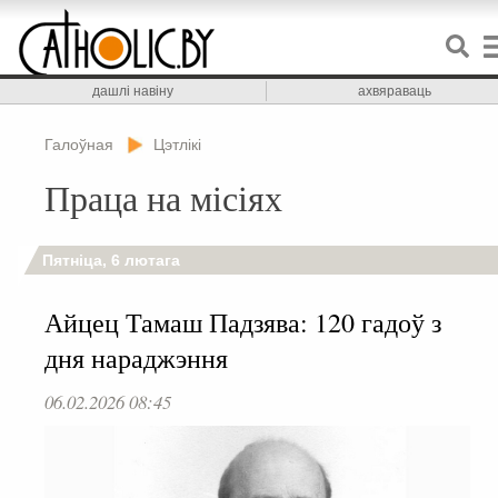
дашлі навіну
ахвяраваць
Галоўная
Цэтлікі
Праца на місіях
Пятніца, 6 лютага
Айцец Тамаш Падзява: 120 гадоў з
дня нараджэння
06.02.2026 08:45