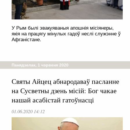
У Рым былі эвакуяваныя апошнія місіянеры,
якія на працягу мінулых гадоў неслі служэнне ў
Афганістане.
Панядзелак, 1 чэрвеня 2020
Святы Айцец абнародаваў пасланне
на Сусветны дзень місій: Бог чакае
нашай асабістай гатоўнасці
01.06.2020 14:12