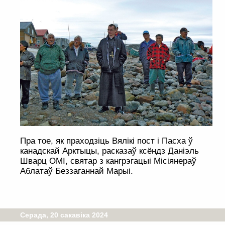
Пра тое, як праходзіць Вялікі пост і Пасха ў
канадскай Арктыцы, расказаў ксёндз Даніэль
Шварц OMI, святар з кангрэгацыі Місіянераў
Аблатаў Беззаганнай Марыі.
Серада, 20 сакавіка 2024