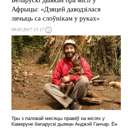
Афрыцы: «Дзяцей даводзілася
лячыць са слоўнікам у руках»
09.03.2017 13:17
Тры з паловай месяцы правёў на місіях у
Камеруне беларускі дыякан Анджэй Ганчар. Ён