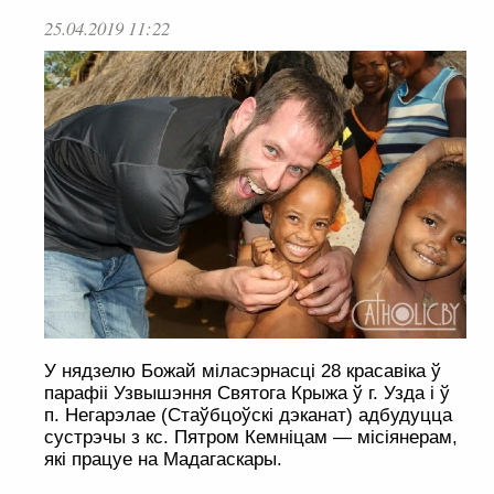
25.04.2019 11:22
У нядзелю Божай міласэрнасці 28 красавіка ў
парафіі Узвышэння Святога Крыжа ў г. Узда і ў
п. Негарэлае (Стаўбцоўскі дэканат) адбудуцца
сустрэчы з кс. Пятром Кемніцам — місіянерам,
які працуе на Мадагаскары.