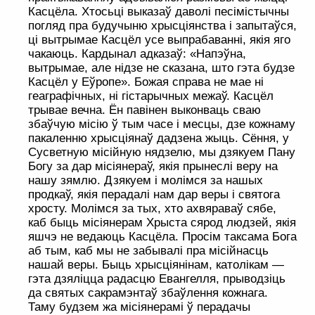
Касцёла. Хтосьці выказаў даволі песімістычны
погляд пра будучыню хрысціянства і запытаўся,
ці вытрымае Касцёл усе выпрабаванні, якія яго
чакаюць. Кардынал адказаў: «Напэўна,
вытрымае, але нідзе не сказана, што гэта будзе
Касцёл у Еўропе». Божая справа не мае ні
геаграфічных, ні гістарычных межаў. Касцёл
трывае вечна. Ён павінен выконваць сваю
збаўчую місію ў тым часе і месцы, дзе кожнаму
пакаленню хрысціянаў дадзена жыць. Сёння, у
Сусветную місійную нядзелю, мы дзякуем Пану
Богу за дар місіянераў, якія прынеслі веру на
нашу зямлю. Дзякуем і молімся за нашых
продкаў, якія перадалі нам дар веры і святога
хросту. Молімся за тых, хто ахвяраваў сябе,
каб быць місіянерам Хрыста сярод людзей, якія
яшчэ не ведаюць Касцёла. Просім таксама Бога
аб тым, каб мы не забывалі пра місійнасць
нашай веры. Быць хрысціянінам, католікам —
гэта дзяліцца радасцю Евангелля, прыводзіць
да святых сакрамэнтаў збаўлення кожнага.
Таму будзем жа місіянерамі ў перадачы