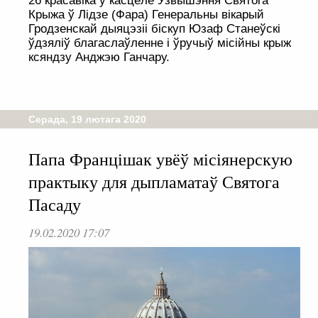
26 красавіка ў касцёле Узвышэння Святога
Крыжа ў Лідзе (Фара) Генеральны вікарый
Гродзенскай дыяцэзіі біскуп Юзаф Станеўскі
ўдзяліў благаслаўленне і ўручыў місійны крыж
ксяндзу Анджэю Ганчару.
Серада, 19 лютага 2020
Папа Францішак увёў місіянерскую
практыку для дыпламатаў Святога
Пасаду
19.02.2020 17:07