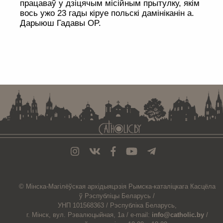
працаваў у дзіцячым місійным прытулку, якім
вось ужо 23 гады кіруе польскі дамініканін а.
Дарыюш Гадавы OP.
. . . . . . . . . . . . . . . . . . . . . . . . . . . . . . . . . . . . . . . . . . . . . . . . . . . . . . . . . . . . .
© Мiнска-Магiлёўская
архiдыяцэзiя
Рымска-каталіцкага
Касцёла
ў Рэспубліцы Беларусь /
УНП 101568363 /
Рэспубліка Беларусь,
г. Мінск, вул. Рэвалюцыйная, 1а /
e-mail:
info@catholic.by
/