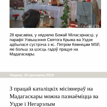
28 красавіка, у нядзелю Божай Міласэрнасці, у
парафіі Узвышэння Святога Крыжа ва Уздзе
адбылася сустрэча з кс. Пятром Кемніцам MSF,
які больш за шэсць гадоў працуе на
Мадагаскары.
Чацвер, 25 красавіка 2019
З працай каталіцкіх місіянераў на
Мадагаскары можна пазнаёміцца ва
Уздзе і Негарэлым