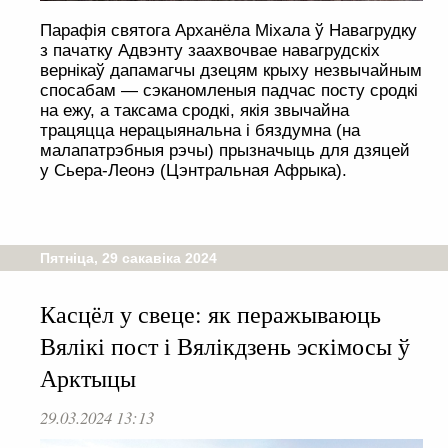
Парафія святога Арханёла Міхала ў Навагрудку
з пачатку Адвэнту заахвочвае навагрудскіх
вернікаў дапамагчы дзецям крыху незвычайным
спосабам — сэканомленыя падчас посту сродкі
на ежу, а таксама сродкі, якія звычайна
трацяцца нерацыянальна і бяздумна (на
малапатрэбныя рэчы) прызначыць для дзяцей
у Сьера-Леонэ (Цэнтральная Афрыка).
Пятніца, 29 сакавіка 2024
Касцёл у свеце: як перажываюць
Вялікі пост і Вялікдзень эскімосы ў
Арктыцы
29.03.2024 13:13