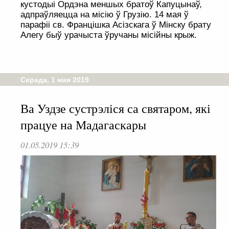
кустодыі Ордэна меншых братоў Капуцынаў,
адпраўляецца на місію ў Грузію. 14 мая ў
парафіі св. Францішка Асізскага ў Мінску брату
Алегу быў урачыста ўручаны місійны крыж.
Серада, 1 мая 2019
Ва Уздзе сустрэліся са святаром, які
працуе на Мадагаскары
01.05.2019 15:39