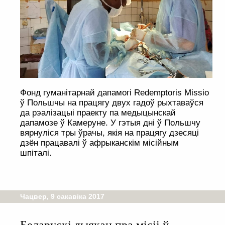
Фонд гуманітарнай дапамогі Redemptoris Missio
ў Польшчы на працягу двух гадоў рыхтаваўся
да рэалізацыі праекту па медыцынскай
дапамозе ў Камеруне. У гэтыя дні ў Польшчу
вярнуліся тры ўрачы, якія на працягу дзесяці
дзён працавалі ў афрыканскім місійным
шпіталі.
Чацвер, 9 сакавіка 2017
Беларускі дыякан пра місіі ў