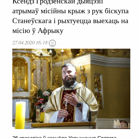
Ксёндз Гродзенскай дыяцэзіі
атрымаў місійны крыж з рук біскупа
Станеўскага і рыхтуецца выехаць на
місію ў Афрыку
27.04.2020 16:18