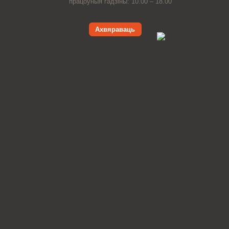
працоўныя гадзіны: 10.00 – 18.00
Ахвяраваць