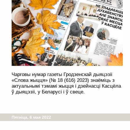
Чарговы нумар газеты Гродзенскай дыяцэзіі
«Слова жыцця» (№ 18 (616) 2023) знаёміць з
актуальнымі тэмамі жыцця і дзейнасці Касцёла
ў дыяцэзіі, у Беларусі і ў свеце.
Пятніца, 6 мая 2022