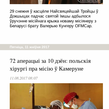
29 снежня ў касцёле Найсвяцейшай Тройцы ў
Докшыцах падчас святой Імшы адбылося
ўручэнне місійнага крыжа новаму місіянеру з
Беларусі брату Валерыю Кунгеру OFMCap.
Пятніца, 11 жніўня 2017
72 аперацыі за 10 дзён: польскія
хірургі пра місію ў Камеруне
11.08.2017 08:07