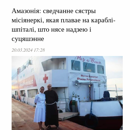
Амазонія: сведчанне сястры
місіянеркі, якая плавае на караблі-
шпіталі, што нясе надзею і
суцяшэнне
20.03.2024 17:28