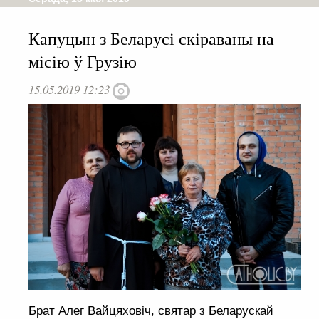
Капуцын з Беларусі скіраваны на
місію ў Грузію
15.05.2019 12:23
Брат Алег Вайцяховіч, святар з Беларускай