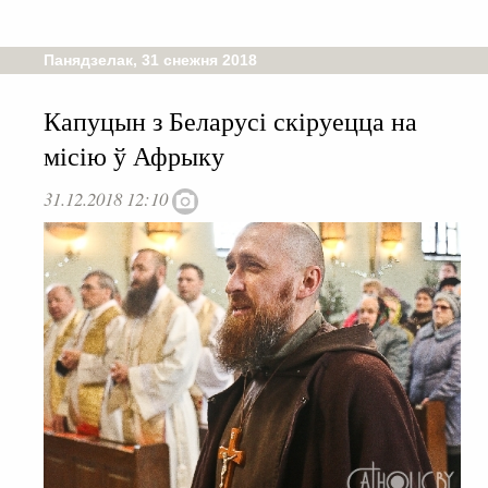
Панядзелак, 31 снежня 2018
Капуцын з Беларусі скіруецца на
місію ў Афрыку
31.12.2018 12:10