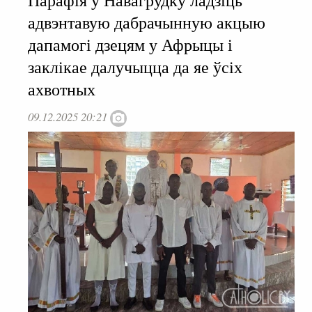
Парафія ў Навагрудку ладзіць
адвэнтавую дабрачынную акцыю
дапамогі дзецям у Афрыцы і
заклікае далучыцца да яе ўсіх
ахвотных
09.12.2025 20:21