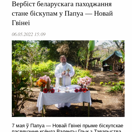
Вербіст беларускага паходжання
стане біскупам у Папуа — Новай
Гвінеі
06.05.2022 15:09
7 мая ў Папуа — Новай Гвінеі прыме біскупскае
пасвячэнне ксёндз Валенты Грык з Таварыства