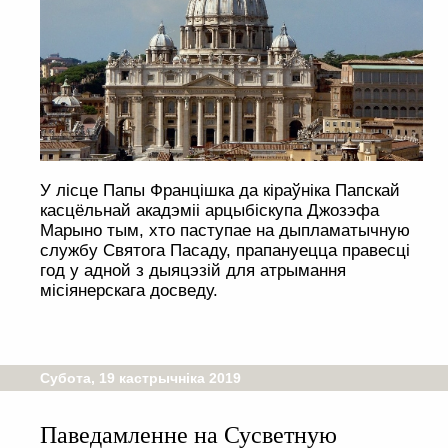
У лісце Папы Францішка да кіраўніка Папскай
касцёльнай акадэміі арцыбіскупа Джозэфа
Марыно тым, хто паступае на дыпламатычную
службу Святога Пасаду, прапануецца правесці
год у адной з дыяцэзій для атрымання
місіянерскага досведу.
Субота, 19 кастрычніка 2019
Паведамленне на Сусветную