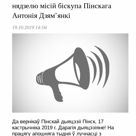
нядзелю місій біскупа Пінскага
Антонія Дзям’янкі
19.10.2019 14:04
Да вернікаў Пінскай дыяцэзіі Пінск, 17
кастрычніка 2019 г. Дарагія дыяцэзіяне! На
працягу апошняга тыдня ў лучнасці з