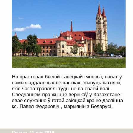
На прасторах былой савецкай імперыі, нават у
самых аддаленых яе частках, жывуць католікі,
якія часта траплялі туды не па сваёй волі.
Сведчаннем пра жыццё вернікаў у Казахстане і
сваё служэнне ў гэтай азіяцкай краіне дзеліцца
кс. Павел Федаровіч , марыянін з Беларусі.
Серада, 15 мая 2019