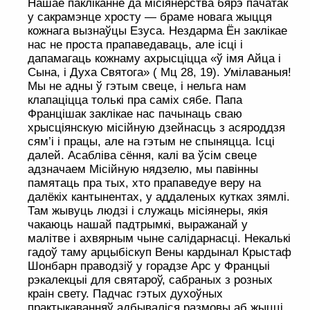
Нашае пакліканне да місіянерства бярэ пачатак
у сакрамэнце хросту — браме новага жыцця
кожнага вызнаўцы Езуса. Нездарма Ён заклікае
нас не проста прапаведаваць, але ісці і
дапамагаць кожнаму ахрысціцца «ў імя Айца і
Сына, і Духа Святога» ( Мц 28, 19). Умілаваныя!
Мы не адны ў гэтым свеце, і нельга нам
клапаціцца толькі пра саміх сябе. Папа
Францішак заклікае нас пачынаць сваю
хрысціянскую місійную дзейнасць з асяроддзя
сям’і і працы, але на гэтым не спыняцца. Ісці
далей. Асабліва сёння, калі ва ўсім свеце
адзначаем Місійную нядзелю, мы павінны
памятаць пра тых, хто прапаведуе веру на
далёкіх кантынентах, у аддаленых кутках зямлі.
Там жывуць людзі і служаць місіянеры, якія
чакаюць нашай падтрымкі, выражанай у
малітве і ахвярным чыне салідарнасці. Некалькі
гадоў таму арцыбіскуп Вены кардынал Крыстаф
Шонбарн праводзіў у горадзе Арс у Францыі
рэкалекцыі для святароў, сабраных з розных
краін свету. Падчас гэтых духоўных
практыкаванняў адбываліся размовы аб жыцці