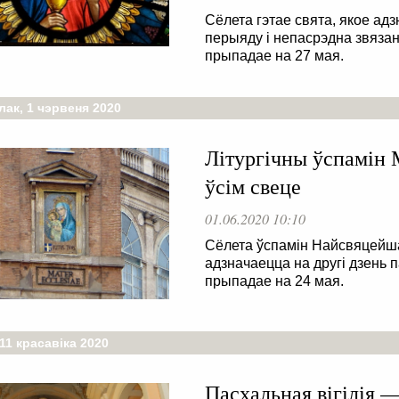
Сёлета гэтае свята, якое ад
перыяду і непасрэдна звяза
прыпадае на 27 мая.
лак, 1 чэрвеня 2020
Літургічны ўспамін 
ўсім свеце
01.06.2020 10:10
Сёлета ўспамін Найсвяцейша
адзначаецца на другі дзень 
прыпадае на 24 мая.
11 красавіка 2020
Пасхальная вігілія —