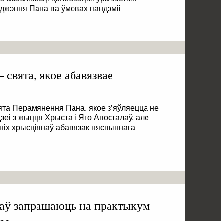
джэння Пана ва ўмовах пандэміі
свята, якое абавязвае
ята Перамянення Пана, якое з’яўляецца не
зеі з жыцця Хрыста і Яго Апосталаў, але
ніх хрысціянаў абавязак няспыннага
таў запрашаюць на практыкум