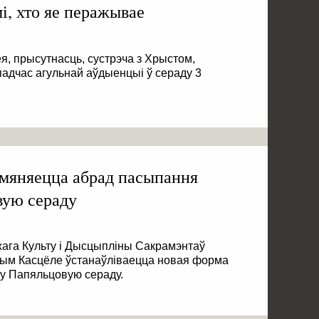
і, хто яе перажывае
ея, прысутнасць, сустрэча з Хрыстом,
падчас агульнай аўдыенцыі ў сераду 3
змяняецца абрад пасыпання
вую сераду
жага Культу і Дысцыпліны Сакрамэнтаў
ным Касцёле ўстанаўліваецца новая форма
у Папяльцовую сераду.