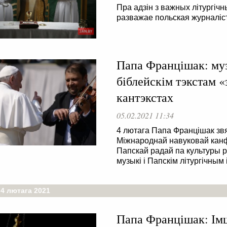
Пра адзін з важных літургічн
разважае польская журналіст
Папа Францішак: му
біблейскім тэкстам 
кантэкстах
05.02.2021 11:34
4 лютага Папа Францішак звя
Міжнароднай навуковай канф
Папскай радай па культуры р
музыкі і Папскім літургічным
 4 лютага 2021
Папа Францішак: Імш