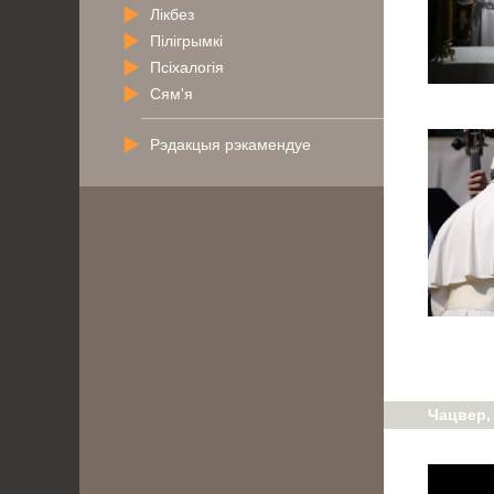
Лікбез
Пілігрымкі
Псіхалогія
Сям'я
Рэдакцыя рэкамендуе
Чацвер,