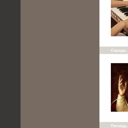
Серада, 
Пятніца,