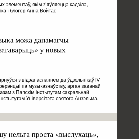
ых элементаў, якім з’яўляецца кадзіла,
ка і блогер Анна Войтас .
зыка можа дапамагчы
«загаварыць» у новых
рнуўся з відэапасланнем да ўдзельнікаў IV
ерэнцыі па музыказнаўству, арганізаванай
азам з Папскім інстытутам сакральнай
 інстытутам Універсітэта святога Анзэльма.
у нельга проста «выслухаць»,