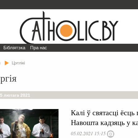
Бібліятэка
Пра нас
я
Цэтлікі
ргія
 5 лютага 2021
Калі ў святасці ёсць 
Навошта кадзяць у ка
05.02.2021 15:15