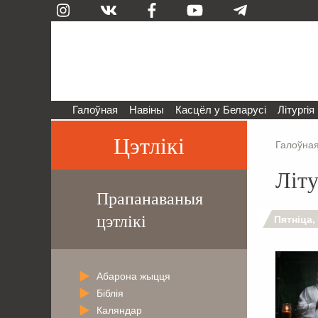
Галоўная
Навіны
Касцёл у Беларусі
Літургія
Цэтлікі
Галоўна
Літу
Прапанаваныя
цэтлікі
Пятніца,
Абарона жыцця
Біблія
Каляндар