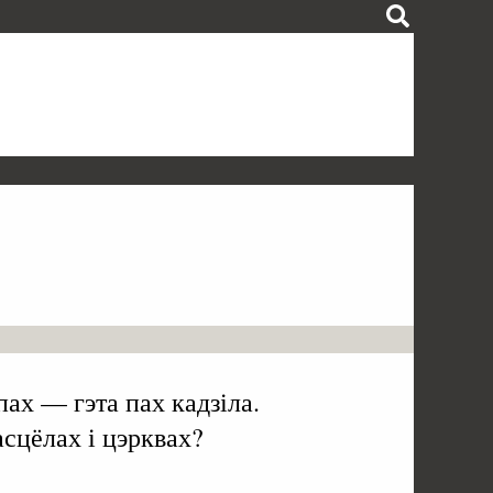
пах — гэта пах кадзіла.
сцёлах і цэрквах?