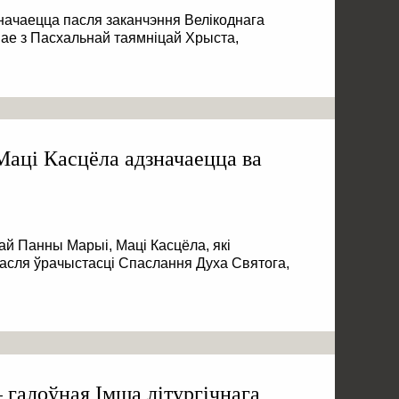
значаецца пасля заканчэння Велікоднага
нае з Пасхальнай таямніцай Хрыста,
Маці Касцёла адзначаецца ва
й Панны Марыі, Маці Касцёла, які
пасля ўрачыстасці Спаслання Духа Святога,
 галоўная Імша літургічнага