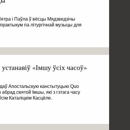
цы
Пятра і Паўла ў вёсцы Мядзведзічы
 практыкум па літургічнай музыцы для
 устанавіў «Імшу ўсіх часоў»
выдаў Апостальскую канстытуцыю Quo
 абрад святой Імшы, які з гэтага часу
сім Каталіцкім Касцёле.