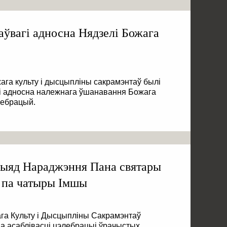
аўвагі адносна Нядзелі Божага
ага культу і дысцыпліны сакрамэнтаў былі
 адносна належнага ўшанавання Божага
лебрацый.
рыяд Нараджэння Пана святары
 па чатыры Імшы
га Культу і Дысцыпліны Сакрамэнтаў
а асаблівасці цэлебрацыі ўрачыстых