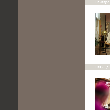
Панядзе
Пятніца,