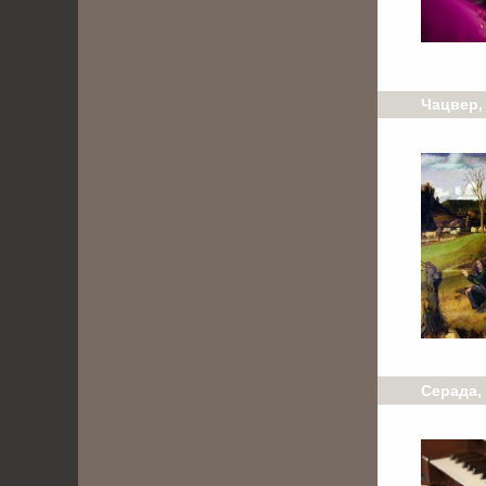
Чацвер, 
Серада, 