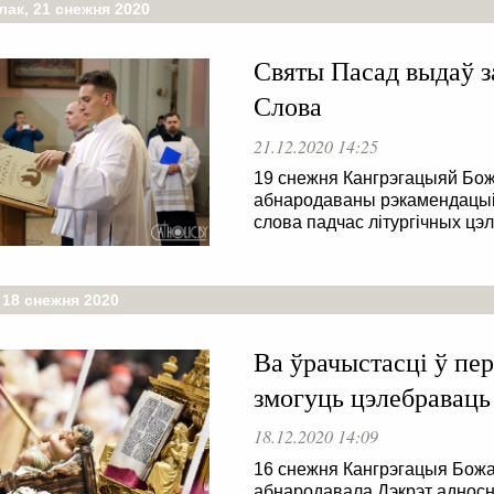
лак, 21 снежня 2020
Святы Пасад выдаў з
Слова
21.12.2020 14:25
19 снежня Кангрэгацыяй Бож
абнародаваны рэкамендацыі
слова падчас літургічных цэ
 18 снежня 2020
Ва ўрачыстасці ў пе
змогуць цэлебраваць
18.12.2020 14:09
16 снежня Кангрэгацыя Божа
абнародавала Дэкрэт адносн