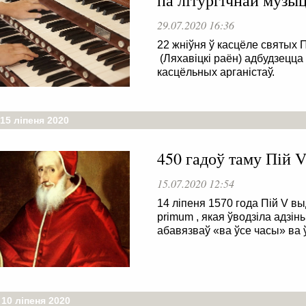
па літургічнай музы
29.07.2020 16:36
22 жніўня ў касцёле святых 
(Ляхавіцкі раён) адбудзецца
касцёльных арганістаў.
15 ліпеня 2020
450 гадоў таму Пій V
15.07.2020 12:54
14 ліпеня 1570 года Пій V 
primum , якая ўводзіла адзіны
абавязваў «ва ўсе часы» ва ў
 10 ліпеня 2020