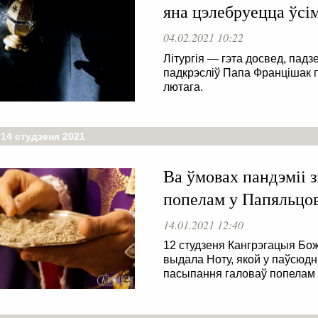
яна цэлебруецца ўсім
04.02.2021 10:22
Літургія — гэта досвед, падз
падкрэсліў Папа Францішак 
лютага.
14 студзеня 2021
Ва ўмовах пандэміі 
попелам у Папяльцо
14.01.2021 12:40
12 студзеня Кангрэгацыя Бо
выдала Ноту, якой у паўсюд
пасыпання галоваў попелам 