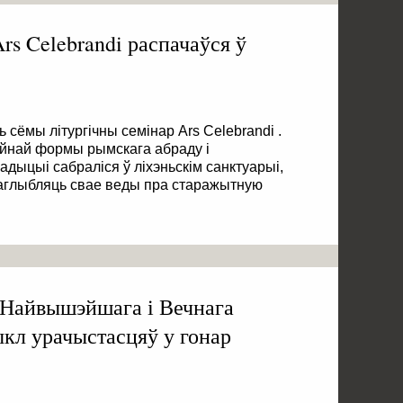
rs Celebrandi распачаўся ў
ь сёмы літургічны семінар Ars Celebrandi .
чайнай формы рымскага абраду і
адыцыі сабраліся ў ліхэньскім санктуарыі,
 паглыбляць свае веды пра старажытную
 Найвышэйшага і Вечнага
ыкл урачыстасцяў у гонар