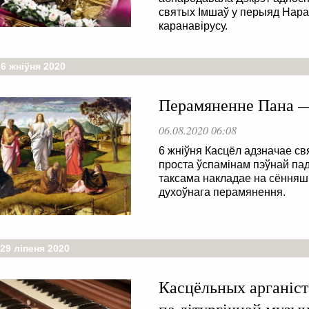
святых Імшаў у перыяд Нара
каранавірусу.
6 жніўня 2020
Перамяненне Пана — 
06.08.2020 06:08
6 жніўня Касцёл адзначае св
проста ўспамінам пэўнай пад
таксама накладае на сённяш
духоўнага перамянення.
29 ліпеня 2020
Касцёльных арганіс