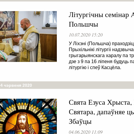
Літургічны семінар A
Польшчы
10.07.2020 15:20
У Ліхэні (Польшча) праходзіц
Прыхільнікі літургіі надзвы
грыгарыянскага харалу па тр
дзе з 9 па 16 ліпеня будуць
літургію і спеў Касцёла.
 4 чэрвеня 2020
Свята Езуса Хрыста,
Святара, дапаўняе ц
Збаўцы
04.06.2020 11:09