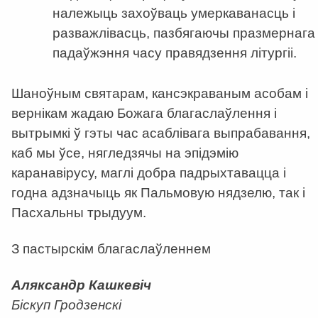
належыць захоўваць умеркаванасць і
разважлівасць, пазбягаючы празмернага
падаўжэння часу правядзення літургіі.
Шаноўным святарам, кансэкраваным асобам і
вернікам жадаю Божага благаслаўлення і
вытрымкі ў гэты час асаблівага выпрабавання,
каб мы ўсе, нягледзячы на эпідэмію
каранавірусу, маглі добра падрыхтавацца і
годна адзначыць як Пальмовую нядзелю, так і
Пасхальны трыдуум.
З пастырскім благаслаўленнем
Aляксандр Кашкевіч
Біскуп Гродзенскі