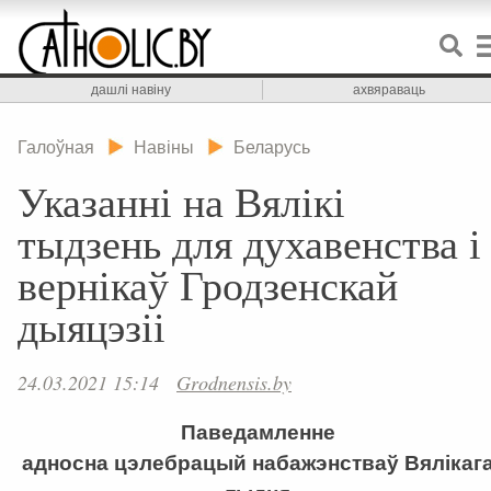
дашлі навіну
ахвяраваць
Галоўная
Навіны
Беларусь
Указанні на Вялікі
тыдзень для духавенства і
вернікаў Гродзенскай
дыяцэзіі
24.03.2021 15:14
Grodnensis.by
Паведамленне
адносна цэлебрацый набажэнстваў Вялікаг