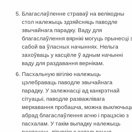
Благаслаўленне страваў на велікодны
стол належыць здзяйсняць паводле
звычайнага парадку. Ваду для
благаслаўлення вярнікі могуць прынесці 
сабой ва ўласных начыннях. Нельга
захоўваць у касцёле ў адным начынні
ваду для раздавання вернікам.
Пасхальную вігілію належыць
цэлебраваць паводле звычайнага
парадку. У залежнасці ад канкрэтнай
сітуацыі, паводле разважлівага
меркавання пробашча, можна выключыц
абрад благаслаўлення агню і працэсію з
пасхалам. У такім выпадку належыць
распачаць літургію з запальвання