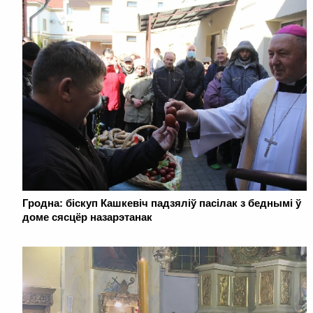
Гродна: біскуп Кашкевіч падзяліў пасілак з беднымі ў
доме сясцёр назарэтанак