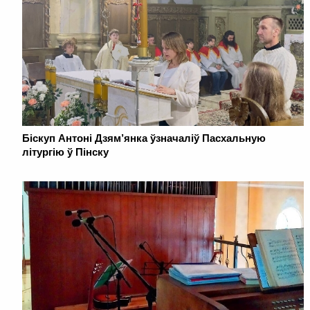
Біскуп Антоні Дзям’янка ўзначаліў Пасхальную
літургію ў Пінску