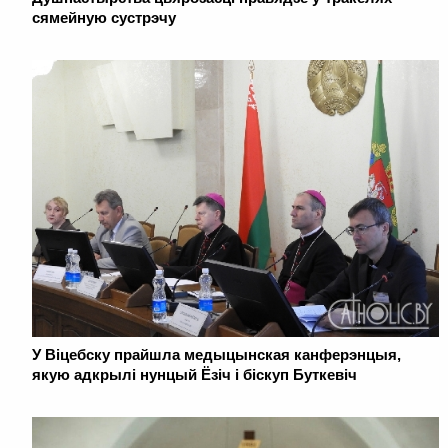
сямейную сустрэчу
У Віцебску прайшла медыцынская канферэнцыя,
якую адкрылі нунцый Ёзіч і біскуп Буткевіч