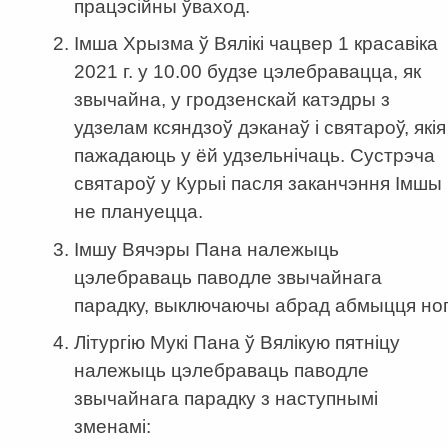
працэсійны ўваход.
Імша Хрызма ў Вялікі чацвер 1 красавіка
2021 г. у 10.00 будзе цэлебравацца, як
звычайна, у гродзенскай катэдры з
удзелам ксяндзоў дэканаў і святароў, якія
пажадаюць у ёй удзельнічаць. Сустрэча
святароў у Курыі пасля заканчэння Імшы
не плануецца.
Імшу Вячэры Пана належыць
цэлебраваць паводле звычайнага
парадку, выключаючы абрад абмыцця ног
Літургію Мукі Пана ў Вялікую пятніцу
належыць цэлебраваць паводле
звычайнага парадку з наступнымі
зменамі: