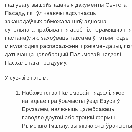
пад увагу вышэйзгаданыя дакументы Святога
Пасаду, як і ўлічваючы адсутнасць
заканадаўчых абмежаванняў адносна
супольнага прабывання асоб і іх перамяшчэння
пастанаўляю захоўваць таксама ў гэтым годзе
мінулагоднія распараджэнні і рэкамендацыі, які
датычацца цэлебрацый Пальмовай нядзелі і
Пасхальнага трыдууму.
У сувязі з гэтым:
Набажэнства Пальмовай нядзелі, якое
нагадвае пра ўрачысты ўезд Езуса ў
Ерузалем, належыць цэлебраваць
паводле другой або трэцяй формы
Рымскага Імшалу, выключаючы ўрачыст