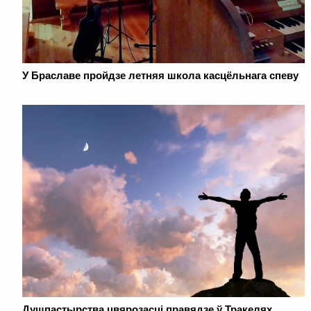
У Браславе пройдзе летняя школа касцёльнага спеву
Душпастырства цвярозасці правядзе ў Тракелях