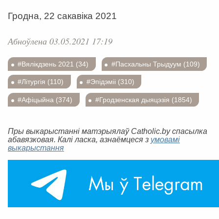
Гродна, 22 сакавіка 2021
Абноўлена 03.05.2021 17:19
#Вялікдзень 2021 (34)
#Пасхальны Трыдуум (109)
#Літургія (110)
#Эпідэміі (310)
#Афіцыйна (374)
#Гродзенская дыяцэзія (1854)
Пры выкарыстанні матэрыялаў Catholic.by спасылка
абавязковая. Калі ласка, азнаёмцеся з
умовамі
выкарыстання