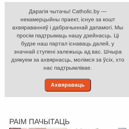
Дарагія чытачы! Catholic.by —
некамерцыйны праект, існуе за кошт
ахвяраванняў і дабрачыннай дапамогі. Мы
просім падтрымаць нашу дзейнасць. Ці
будзе наш партал існаваць далей, у
значнай ступені залежыць ад вас. Шчыра
дзякуем за ахвярнасць, молімся за ўсіх, хто
нас падтрымлівае.
Ахвяраваць
РАІМ ПАЧЫТАЦЬ