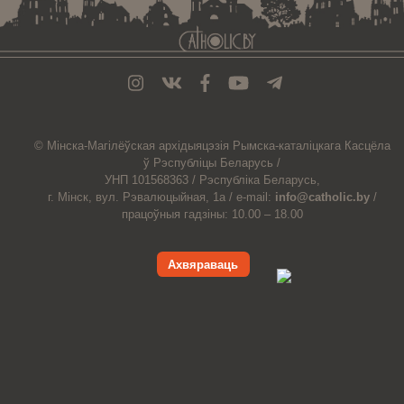
© Мiнска-Магiлёўская
архiдыяцэзiя
Рымска-каталіцкага
Касцёла
ў Рэспубліцы Беларусь /
УНП 101568363 /
Рэспубліка Беларусь,
г. Мінск, вул. Рэвалюцыйная, 1а /
e-mail:
info@catholic.by
/
працоўныя гадзіны: 10.00 – 18.00
Ахвяраваць