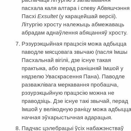
пасхала каля алтара і спеву Абвяшчэння
Пасхі
Ex
s
ultet
(у карацейшай версіі).
Літургію хросту належыць абмежаваць
абрадам аднаўлення абяцанняў хросту.
Рэзурэкцыйная працэсія можа адбыцца
паводле мясцовага звычаю (пасля Імшы
Пасхальнай вігіліі, дзе існуе такая
практыка, або перад ранішняй Імшой у
нядзелю Уваскрасення Пана). Паводле
разважлівага меркавання пробашча,
рэзурэкцыйную працэсію можна не
праводзіць. Дзе існуе такі звычай, перад
Імшой у велікодную раніцу можа адбыцц
начная эўхарыстычная адарацыя.
Падчас цэлебрацыі ўсіх набажэнстваў