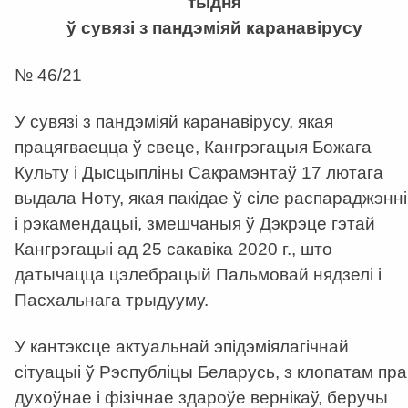
тыдня
ў сувязі з пандэміяй каранавірусу
№ 46/21
У сувязі з пандэміяй каранавірусу, якая
працягваецца ў свеце, Кангрэгацыя Божага
Культу і Дысцыпліны Сакрамэнтаў 17 лютага
выдала Ноту, якая пакідае ў сіле распараджэнні
і рэкамендацыі, змешчаныя ў Дэкрэце гэтай
Кангрэгацыі ад 25 сакавіка 2020 г., што
датычацца цэлебрацый Пальмовай нядзелі і
Пасхальнага трыдууму.
У кантэксце актуальнай эпідэміялагічнай
сітуацыі ў Рэспубліцы Беларусь, з клопатам пра
духоўнае і фізічнае здароўе вернікаў, беручы