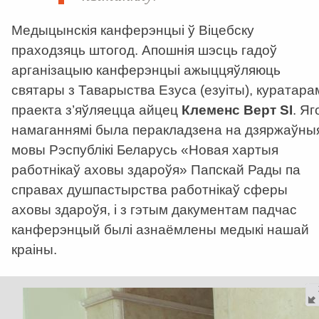
Медыцынскія канферэнцыі ў Віцебску
праходзяць штогод. Апошнія шэсць гадоў
арганізацыю канферэнцыі ажыццяўляюць
святары з Таварыства Езуса (езуіты), куратара
праекта з’яўляецца айцец
Клеменс Верт
SI
. Яг
намаганнямі была перакладзена на дзяржаўны
мовы Рэспублікі Беларусь «Новая хартыя
работнікаў аховы здароўя» Папскай Рады па
справах душпастырства работнікаў сферы
аховы здароўя, і з гэтым дакументам падчас
канферэнцый былі азнаёмлены медыкі нашай
краіны.