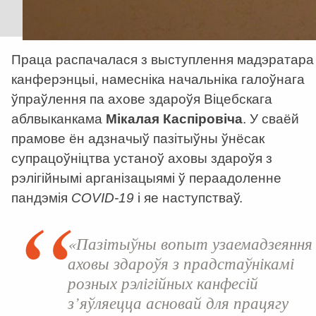
Праца распачалася з выступлення мадэратара
канферэнцыі, намесніка начальніка галоўнага
ўпраўлення па ахове здароўя Віцебскага
аблвыканкама
Мікалая Каспіровіча
. У сваёй
прамове ён адзначыў пазітыўны ўнёсак
супрацоўніцтва устаноў аховы здароўя з
рэлігійнымі арганізацыямі ў пераадоленне
пандэмія
COVID-19
і яе наступстваў.
«Пазітыўны вопыт узаемадзеяння
аховы здароўя з прадстаўнікамі
розных рэлігійных канфесій
з’яўляецца асновай для працягу