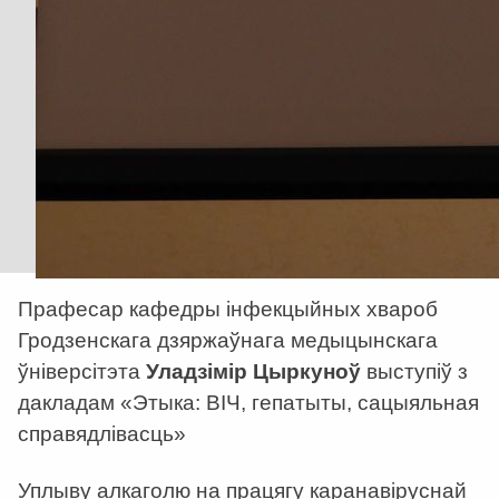
Прафесар кафедры інфекцыйных хвароб
Гродзенскага дзяржаўнага медыцынскага
ўніверсітэта
Уладзімір Цыркуноў
выступіў з
дакладам «Этыка: ВІЧ, гепатыты, сацыяльная
справядлівасць»
Уплыву алкаголю на працягу каранавіруснай