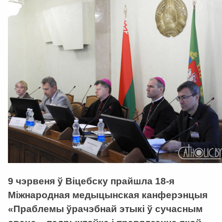
9 чэрвеня ў Віцебску прайшла 18-я
Міжнародная медыцынская канферэнцыя
«Праблемы ўрачэбнай этыкі ў сучасным