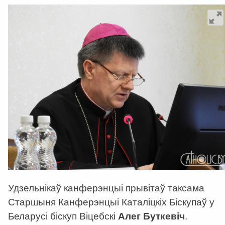
Удзельнікаў канферэнцыі прывітаў таксама
Старшыня Канферэнцыі Каталіцкіх Біскупаў у
Беларусі біскуп Віцебскі
Алег Буткевіч
.