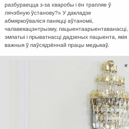
разбураецца з-за хваробы і ён трапляе ў
лячэбную ўстанову?» У дакладзе
абмяркоўваліся паняцці аўтаноміі,
чалавекацэнтрызму, пацыентаарыентаванасці,
эмпатыі і прыватнасці дадзеных пацыента, якія
важныя ў паўсядзённай працы медыкаў.