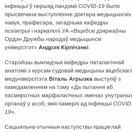
інфекцыі ў перыяд пандэміі
COVID-19
было
прысвечана выступленне доктара медыцынскіх
навук, прафесара, загадчыка кафедры
псіхіятрыі і наркалогіі УА «Віцебскі дзяржаўны
Ордэн Дружбы народаў медыцынскі
універсітэт»
Андрэя Кірпічэнкі
.
Старэйшы выкладчык кафедры паталагічнай
анатоміі з курсам судовай медыцыны віцебскаг
медуніверсітэта
Віталь Агрызка
выступіў з
паведамленнем на тэму «Да пытання аб
пасмяротных марфалагічных зменах унутраны
органаў у асоб, якія памерлі ад інфекцыі
COVID
19
».
Сацыяльна-этычныя наступствы працяглай