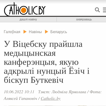
дашлі навіну
ахвяраваць
Галоўная
Навіны
Беларусь
У Віцебску прайшла
медыцынская
канферэнцыя, якую
адкрылі нунцый Ёзіч і
біскуп Буткевіч
10.06.2022 10:11
Тэкст: Людміла Ярмолава
/
Фота:
Аляксей Гапановіч
/
Catholic.by