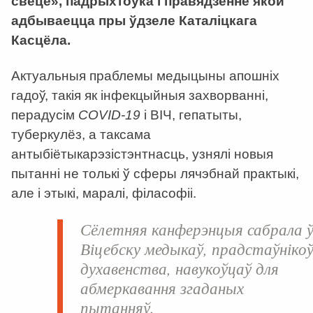
свеце», падрыхтоўка і правядзенне якой
адбываецца пры ўдзеле Каталіцкага
Касцёла.
Актуальныя праблемы медыцыны апошніх
гадоў, такія як інфекцыйныя захворванні,
перадусім
COVID
-19
і ВІЧ, гепатыты,
туберкулёз, а таксама
антыбіётыкарэзістэнтнасць, узнялі новыя
пытанні не толькі ў сферы лячэбнай практыкі,
але і этыкі, маралі, філасофіі.
Сёлетняя канферэнцыя сабрала 
Віцебску медыкаў, прадстаўніко
духавенства, навукоўцаў для
абмеркавання згаданых
пытанняў.