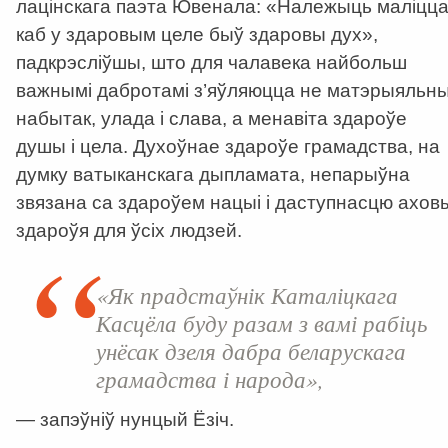
лацінскага паэта Ювенала: «Належыць маліцца
каб у здаровым целе быў здаровы дух»,
падкрэсліўшы, што для чалавека найбольш
важнымі дабротамі з’яўляюцца не матэрыяльн
набытак, улада і слава, а менавіта здароўе
душы і цела. Духоўнае здароўе грамадства, на
думку ватыканскага дыпламата, непарыўна
звязана са здароўем нацыі і даступнасцю ахов
здароўя для ўсіх людзей.
«Як прадстаўнік Каталіцкага
Касцёла буду разам з вамі рабіць
унёсак дзеля дабра беларускага
грамадства і народа»,
— запэўніў нунцый Ёзіч.