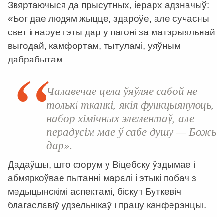
Звяртаючыся да прысутных, іерарх адзначыў:
«Бог дае людям жыццё, здароўе, але сучасны
свет ігнаруе гэты дар у пагоні за матэрыяльнай
выгодай, камфортам, тытуламі, уяўным
дабрабытам.
Чалавечае цела ўяўляе сабой не
толькі тканкі, якія функцыянуюць,
набор хімічных элементаў, але
перадусім мае ў сабе душу — Бож
дар».
Дадаўшы, што форум у Віцебску ўздымае і
абмяркоўвае пытанні маралі і этыкі побач з
медыцынскімі аспектамі, біскуп Буткевіч
благаславіў удзельнікаў і працу канферэнцыі.