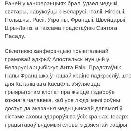
Раней у канферэнцыях бралі ўдзел медыкі,
святары, навукоўцы з Беларусі, Італіі, Нігерыі,
Польшчы, Расіі, Украіны, Францыі, Швейцарыі,
Шры-Ланкі, а таксама прадстаўнікі Святога
Пасаду.
Сёлетнюю канферэнцыю прывітальнай
прамовай адкрыў Апостальскі нунцый у
Беларусі арцыбіскуп
Антэ Ёзіч
. Прадстаўнік
Папы Францішка ў нашай краіне падкрэсліў, шт
для Каталіцкага Касцёла з’яўляецца
прыярытэтам клопат пра жыццё і здароўе
кожнага чалавека, каб усе людзі мелі роўны
доступ да аказання медыцынскай дапамогі ў
сістэме аховы здарорўя ва ўсіх краінах. Іерарх
працытаваў вядомыя словы з дзясятай саціры