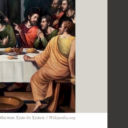
Мастак Хуан дэ Хуанэс / Wikipedia.org