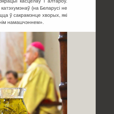
экрацыі касцёлаў і алтароў.
катэхумэнаў (на Беларусі не
цца ў сакрамэнце хворых, які
шнім намашчэннем».