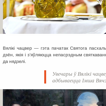
Вялікі чацвер — гэта пачатак Святога пасхал
дзён, якія і з’яўляюцца непасрэдным святкаван
да нядзелі.
Увечары ў Вялікі чацве
адбываецца Імша Вяч