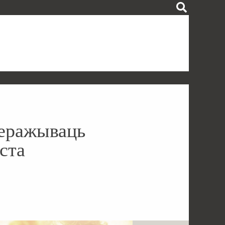
перажываць
ста