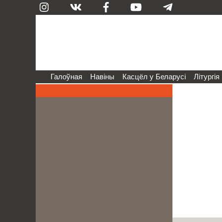
Галоўная
Навіны
Касцёл у Беларусі
Літургія