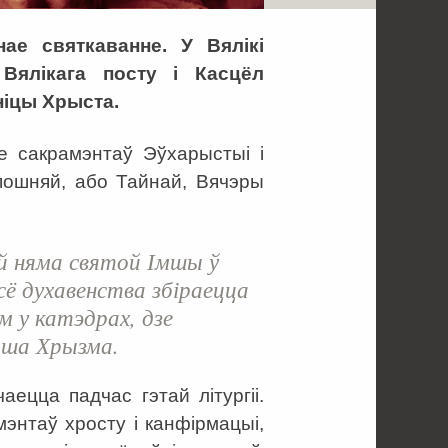
ае святкаванне. У Вялікі
 Вялікага посту і Касцёл
ніцы Хрыста.
не сакрамэнтаў Эўхарыстыі і
Апошняй, або Тайнай, Вячэры
ай няма святой Імшы ў
сё духавенства збіраецца
м у катэдрах, дзе
мша Хрызма.
ецца падчас гэтай літургіі.
энтаў хросту і канфірмацыі,