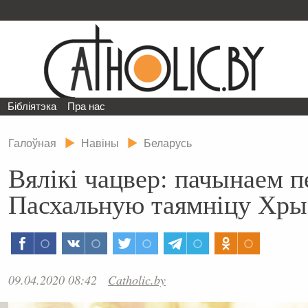
Бібліятэка
Пра нас
Галоўная
Навіны
Беларусь
Вялікі чацвер: пачынаем 
Пасхальную таямніцу Хры
09.04.2020 08:42
Catholic.by