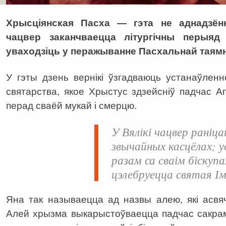
Хрысціянская Пасха — гэта не аднадзённ
чацвер заканчваецца літургічны перыяд
уваходзіць у перажыванне Пасхальнай таям
У гэты дзень вернікі ўзгадваюць устанаўлен
святарства, якое Хрыстус здзейсніў падчас 
перад сваёй мукай і смерцю.
У Вялікі чацвер раніц
звычайных касцёлах; у
разам са сваім біскупа
цэлебруецца святая І
Яна так называецца ад назвы алею, які асвяча
Алей хрызма выкарыстоўваецца падчас сакрам