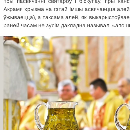
пры пасвячэнні святароў і біскупаў, пры канс
Акрамя хрызма на гэтай Імшы асвячаецца алей 
ўжываецца), а таксама алей, які выкарыстоўвае
раней часам не зусім дакладна называлі «апо