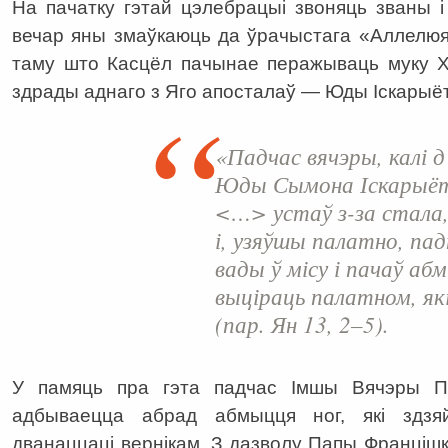
На пачатку гэтай цэлебрацыі звоняць званы і
вечар яны змаўкаюць да ўрачыстага «Аллелюя
таму што Касцёл пачынае перажываць муку Х
здрады аднаго з Яго апосталаў — Юды Іскарыё
«Падчас вячэры, калі д
Юды Сымона Іскарыёта
<…> устаў з-за стала,
і, узяўшы палатно, па
вады ў місу і пачаў абм
выціраць палатном, як
(пар.
Ян
13, 2–5).
У памяць пра гэта падчас Імшы Вячэры П
адбываецца абрад абмыцця ног, які здзя
дванаццаці вернікам. З дазволу Папы Францішк