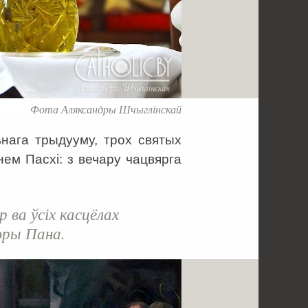
Фота Аляксандры Шчыглінскай
ьнага трыдууму, трох святых
нем Пасхі: з вечару чацвярга
р ва ўсіх касцёлах
эры Пана.