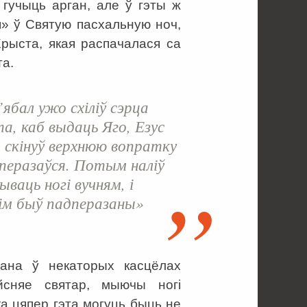
 гучыць арган, але ў гэты ж
» ў Святую пасхальную ноч,
рыста, якая распачалася са
та.
’ябал ужо схіліў сэрца
, каб выдаць Яго, Езус
 скінуў верхнюю вопратку
дперазаўся. Потым наліў
ываць ногі вучням, і
ім быў падперазаны»
ана ў некаторых касцёлах
йсняе святар, мыючы ногі
а цяпер гэта могуць быць не