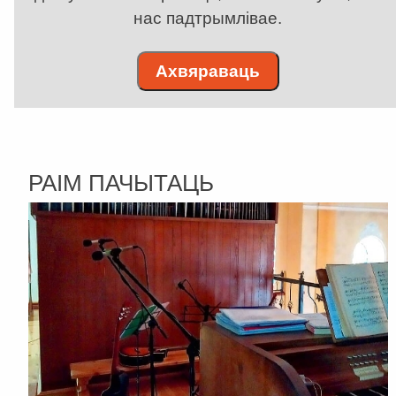
нас падтрымлівае.
Ахвяраваць
РАІМ ПАЧЫТАЦЬ