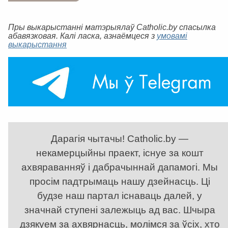
Пры выкарыстанні матэрыялаў Catholic.by спасылка
абавязковая. Калі ласка, азнаёмцеся з
умовамі
выкарыстання
Дарагія чытачы! Catholic.by —
некамерцыйны праект, існуе за кошт
ахвяраванняў і дабрачыннай дапамогі. Мы
просім падтрымаць нашу дзейнасць. Ці
будзе наш партал існаваць далей, у
значнай ступені залежыць ад вас. Шчыра
дзякуем за ахвярнасць, молімся за ўсіх, хто