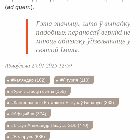
(
ad quem
).
Гэта значыць, што ў выпадку
падобных пераносаў вернікі не
маюць абавязку ўдзельнічаць у
святой Імшы.
Абноўлена 29.01.2025 12:59
#Каляндар (102)
#Літургія (110)
#Урачыстасці і святы (155)
#Канферэнцыя Каталіцкіх Біскупаў Беларусі (333)
#Афіцыйна (374)
#Біскуп Аляксандр Яшэўскі SDB (470)
#Беларусь (686)