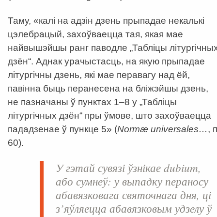
Таму, «калі на адзін дзень прыпадае некалькі
цэлебрацый, захоўваецца тая, якая мае
найвышэйшы ранг паводле „Табліцы літургічны
дзён“. Аднак урачыстасць, на якую прыпадае
літургічны дзень, які мае перавагу над ёй,
павінна быць перанесена на бліжэйшы дзень,
не пазначаны ў пунктах 1–8 у „Табліцы
літургічных дзён“ пры ўмове, што захоўваецца
пададзенае ў пункце 5» (
Normæ universales…
, п
60).
У гэтай сувязі ўзнікае
dubium
,
або сумнеў: у выпадку пераносу
абавязковага святочнага дня, ці
з’яўляецца абавязковым удзелу ў