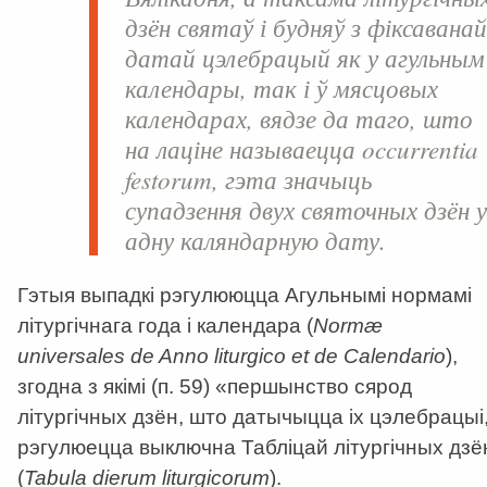
дзён святаў і будняў з фіксавана
датай цэлебрацый як у агульным
календары, так і ў мясцовых
календарах, вядзе да таго, што
на лаціне называецца
occurrentia
festorum
, гэта значыць
супадзення двух святочных дзён 
адну каляндарную дату.
Гэтыя выпадкі рэгулююцца Агульнымі нормамі
літургічнага года і календара (
Normæ
universales de Anno liturgico et de Calendario
),
згодна з якімі (п. 59) «першынство сярод
літургічных дзён, што датычыцца іх цэлебрацыі
рэгулюецца выключна Табліцай літургічных дзё
(
Tabula dierum liturgicorum
).