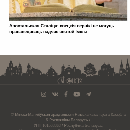
Апостальская Сталіца: свецкія вернікі не могуць
прапаведаваць падчас святой Імшы
. . . . . . . . . . . . . . . . . . . . . . . . . . . . . . . . . . . . . . . . . . . . . . . . . . . . . . . . . . . . .
© Мiнска-Магiлёўская
архiдыяцэзiя
Рымска-каталіцкага
Касцёла
ў Рэспубліцы Беларусь /
УНП 101568363 /
Рэспубліка Беларусь,