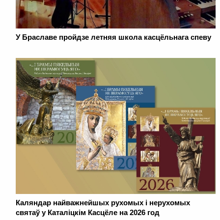
У Браславе пройдзе летняя школа касцёльнага спеву
Каляндар найважнейшых рухомых і нерухомых
святаў у Каталіцкім Касцёле на 2026 год