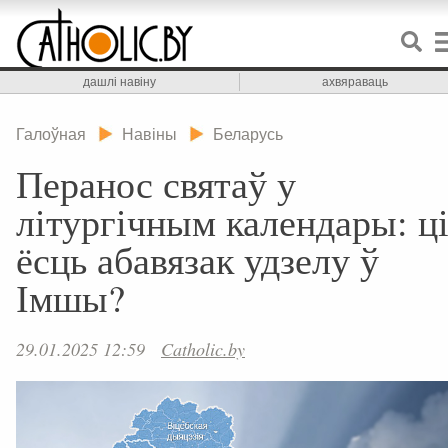
дашлі навіну
ахвяраваць
Галоўная
Навіны
Беларусь
Перанос святаў у
літургічным календары: ц
ёсць абавязак удзелу ў
Імшы?
29.01.2025 12:59
Catholic.by