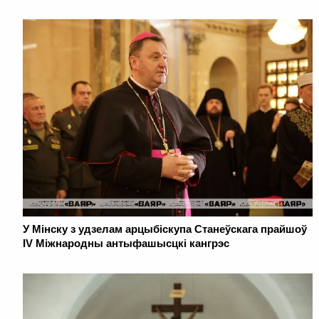
У Мінску з удзелам арцыбіскупа Станеўскага прайшоў
IV Міжнародны антыфашысцкі кангрэс