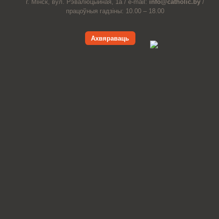
г. Мінск, вул. Рэвалюцыйная, 1а /
e-mail:
info@catholic.by
/
працоўныя гадзіны: 10.00 – 18.00
Ахвяраваць