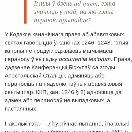
Імшы ў дзень
ad quem
, гэта
значыць у той, на які гэты
перанос прыпадае?
У Кодэксе кананічнага права аб абавязковых
святах гаворыцца ў канонах 1246–1248: гэтыя
каноны не прадугледжваюць магчымасці
пераносу ў выпадку
occurrentia festorum
. Права,
дадзенае Канферэнцыі Біскупаў са згоды
Апостальскай Сталіцы, адмяняць або
пераносіць на нядзелю пэўныя абавязковыя
святы (пар. ККП, кан. 1246 § 2) адносіцца да
адмен або пераносаў не выпадковых, а
пастаянных.
Паколькі гэта — літургічнае пытанне, і паколькі
гэтае пытанне наўпрост не рэгулюецца ККП, у