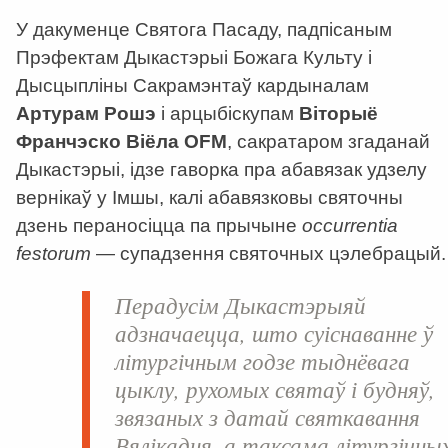
У дакуменце Святога Пасаду, падпісаным
Прэфектам Дыкастэрыі Божага Культу і
Дысцыпліны Сакрамэнтаў кардыналам
Артурам Рошэ
і арцыбіскупам
Віторыё
Франчэско Віёла OFM
, сакратаром згаданай
Дыкастэрыі, ідзе гаворка пра абавязак удзелу
вернікаў у Імшы, калі абавязковы святочны
дзень пераносіцца па прычыне
occurrentia
festorum
— супадзення святочных цэлебрацый.
Перадусім Дыкастэрыяй
адзначаецца, што суіснаванне ў
літургічным годзе тыднёвага
цыклу, рухомых святаў і будняў,
звязаных з датай святкавання
Вялікадня, а таксама літургічны