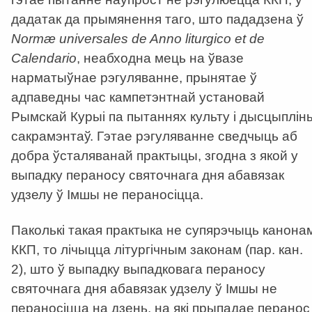
дадатак да прымянення таго, што пададзена ў
Normæ universales de Anno liturgico et de
Calendario
, неабходна мець на ўвазе
нарматыўнае рэгуляванне, прынятае ў
адпаведны час кампетэнтнай установай
Рымскай Курыі па пытаннях культу і дысцыплін
сакрамэнтаў. Гэтае рэгуляванне сведчыць аб
добра ўсталяванай практыцы, згодна з якой у
выпадку пераносу святочнага дня абавязак
удзелу ў Імшы не пераносіцца.
Паколькі такая практыка не супярэчыць канона
ККП, то лічыцца літургічным законам (пар. кан.
2), што ў выпадку выпадковага пераносу
святочнага дня абавязак удзелу ў Імшы не
пераносіцца на дзень, на які прыпадае перанос