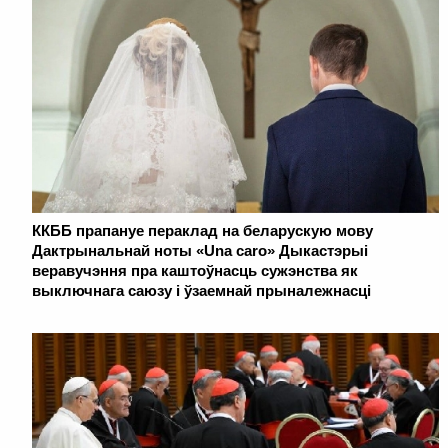
ККББ прапануе пераклад на беларускую мову
Дактрынальнай ноты «Una caro» Дыкастэрыі
веравучэння пра каштоўнасць сужэнства як
выключнага саюзу і ўзаемнай прыналежнасці