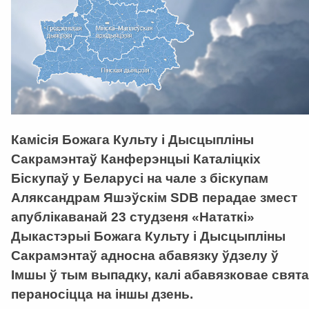
Камісія Божага Культу і Дысцыпліны
Сакрамэнтаў Канферэнцыі Каталіцкіх
Біскупаў у Беларусі на чале з біскупам
Аляксандрам Яшэўскім SDB перадае змест
апублікаванай 23 студзеня «Нататкі»
Дыкастэрыі Божага Культу і Дысцыпліны
Сакрамэнтаў адносна абавязку ўдзелу ў
Імшы ў тым выпадку, калі абавязковае свята
пераносіцца на іншы дзень.