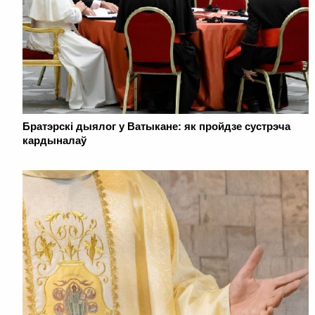
Братэрскі дыялог у Ватыкане: як пройдзе сустрэча
кардыналаў