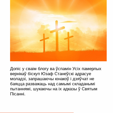
Допіс у сваім блогу ва ўспамін Усіх памерлых
вернікаў біскуп Юзаф Станеўскі адрасуе
моладзі, запрашаючы юнакоў і дзяўчат не
баяцца разважаць над самымі складанымі
пытаннямі, шукаючы на іх адказы ў Святым
Пісанні.