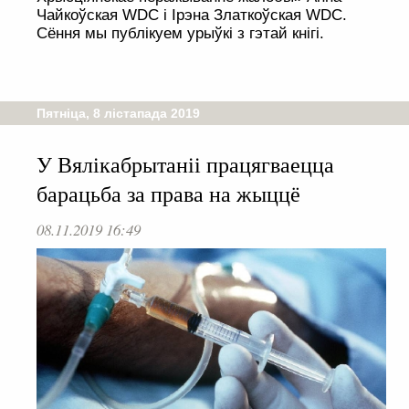
Чайкоўская WDC і Ірэна Златкоўская WDC.
Сёння мы публікуем урыўкі з гэтай кнігі.
Пятніца, 8 лістапада 2019
У Вялікабрытаніі працягваецца
барацьба за права на жыццё
08.11.2019 16:49