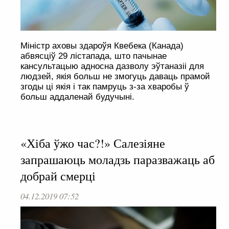
Міністр аховы здароўя Квебека (Канада)
абвясціў 29 лістапада, што пачынае
кансультацыю адносна дазволу эўтаназіі для
людзей, якія больш не змогуць даваць прамой
згоды ці якія і так памруць з-за хваробы ў
больш аддаленай будучыні.
«Хіба ўжо час?!» Салезіяне
запрашаюць моладзь паразважаць аб
добрай смерці
04.12.2019 07:52