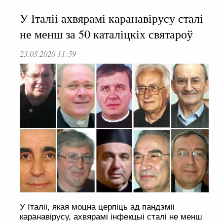
У Італіі ахвярамі каранавірусу сталі
не менш за 50 каталіцкіх святароў
23.03.2020 11:59
У Італіі, якая моцна церпіць ад пандэміі
каранавірусу, ахвярамі інфекцыі сталі не менш