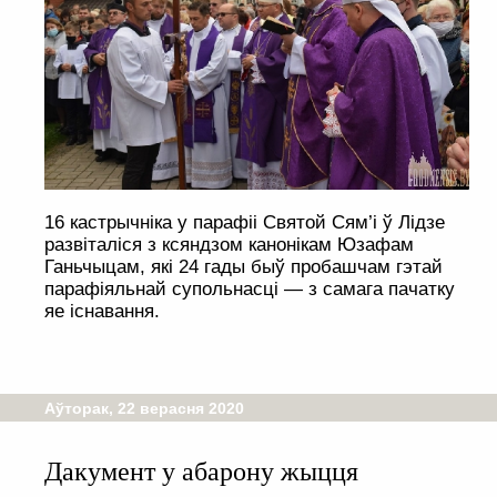
16 кастрычніка у парафіі Святой Сям’і ў Лідзе
развіталіся з ксяндзом канонікам Юзафам
Ганьчыцам, які 24 гады быў пробашчам гэтай
парафіяльнай супольнасці — з самага пачатку
яе існавання.
Аўторак, 22 верасня 2020
Дакумент у абарону жыцця