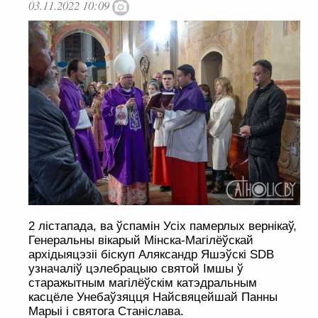
03.11.2022 10:09
2 лістапада, ва ўспамін Усіх памерлых вернікаў,
Генеральны вікарый Мінска-Магілёўскай
архідыяцэзіі біскуп Аляксандр Яшэўскі SDB
узначаліў цэлебрацыю святой Імшы ў
старажытным магілёўскім катэдральным
касцёле Унебаўзяцця Найсвяцейшай Панны
Марыі і святога Станіслава.