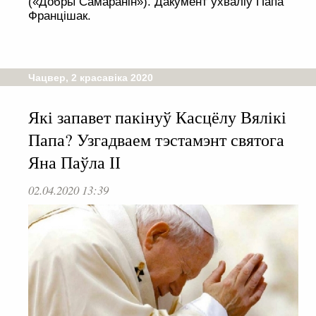
(«Добры Самаранін»). Дакумент ухваліў Папа
Францішак.
Чацвер, 2 красавіка 2020
Які запавет пакінуў Касцёлу Вялікі
Папа? Узгадваем тэстамэнт святога
Яна Паўла ІІ
02.04.2020 13:39