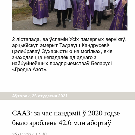
2 лістапада, ва ўспамін Усіх памерлых вернікаў,
арцыбіскуп эмерыт Тадэвуш Кандрусевіч
цэлебраваў Эўхарыстыю на могілках, якія
знаходзяцца непадалёк ад аднаго з
найбуйнейшых прадпрыемстваў Беларусі
«Гродна Азот».
Аўторак, 26 студзеня 2021
СААЗ: за час пандэміі ў 2020 годзе
было зроблена 42,6 млн абортаў
26.01.2021 12:39