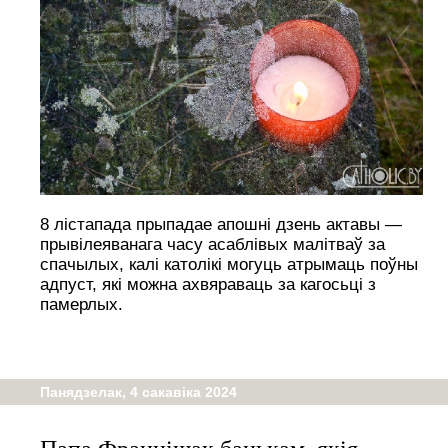
8 лістапада прыпадае апошні дзень актавы —
прывілеяванага часу асаблівых малітваў за
спачылых, калі католікі могуць атрымаць поўны
адпуст, які можна ахвяраваць за кагосьці з
памерлых.
Панядзелак, 4 сакавіка 2024