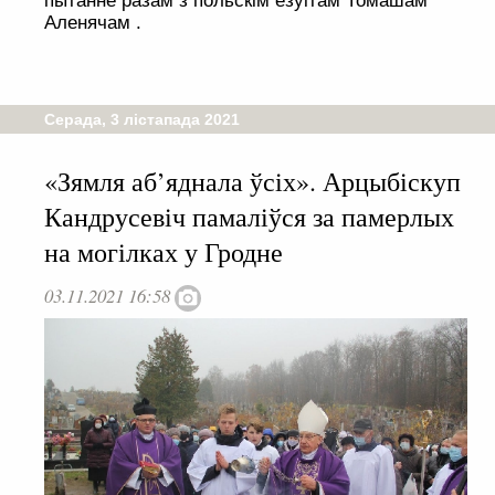
пытанне разам з польскім езуітам Томашам
Аленячам .
Серада, 3 лістапада 2021
«Зямля аб’яднала ўсіх». Арцыбіскуп
Кандрусевіч памаліўся за памерлых
на могілках у Гродне
03.11.2021 16:58