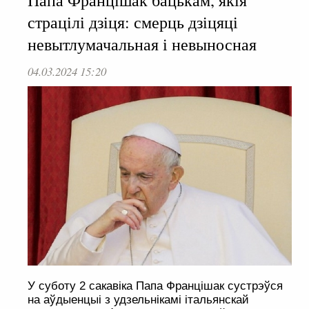
Папа Францішак бацькам, якія
страцілі дзіця: смерць дзіцяці
невытлумачальная і невыносная
04.03.2024 15:20
У суботу 2 сакавіка Папа Францішак сустрэўся
на аўдыенцыі з удзельнікамі італьянскай