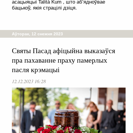
асацыяцыі Talità Kum , што аб’ядноўвае
бацькоў, якія страцілі дзіця.
Аўторак, 12 снежня 2023
Святы Пасад афіцыйна выказаўся
пра пахаванне праху памерлых
пасля крэмацыі
12.12.2023 16:28