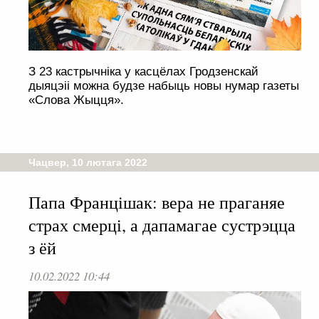
З 23 кастрычніка у касцёлах Гродзенскай
дыяцэіі можна будзе набыць новы нумар газеты
«Слова Жыцця».
Чацвер, 10 лютага 2022
Папа Францішак: вера не праганяе
страх смерці, а дапамагае сустрэцца
з ёй
10.02.2022 10:44