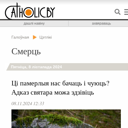
дашлі навіну
ахвяраваць
Галоўная
Цэтлікі
Смерць
Пятніца, 8 лістапада 2024
Ці памерлыя нас бачаць і чуюць?
Адказ святара можа здзівіць
08.11.2024 12:33