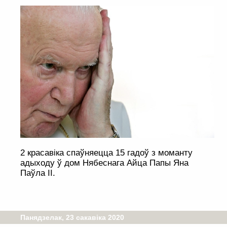
2 красавіка спаўняецца 15 гадоў з моманту
адыходу ў дом Нябеснага Айца Папы Яна
Паўла ІІ.
Панядзелак, 23 сакавіка 2020