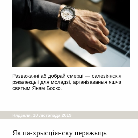
Разважанні аб добрай смерці — салезіянскія
рэкалекцыі для моладзі, арганізаваныя яшчэ
святым Янам Боско.
Нядзеля, 10 лістапада 2019
Як па-хрысціянску перажыць