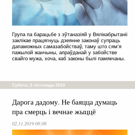
Група па барацьбе з эўтаназіяй у Вялікабрытаніі
заклікае працягнуць дзеянне законаў супраць
дапаможных самазабойстваў, таму што сям’я
пажылой жанчыны, апраўданай у забойстве
свайго мужа, хоча, каб законы былі памякчаны.
Субота, 2 лістапада 2019
Дарога дадому. Не баяцца думаць
пра смерць і вечнае жыццё
02.11.2019 08:08