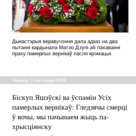
Дыкастэрыя веравучэння дала адказ на два
пытанні кардынала Матэо Дзупі аб пахаванні
праху памерлых вернікаў пасля крэмацыі.
Чацвер, 3 лістапада 2022
Біскуп Яшэўскі ва ўспамін Усіх
памерлых вернікаў: Гледзячы смерці
ў вочы, мы пачынаем жыць па-
хрысціянску