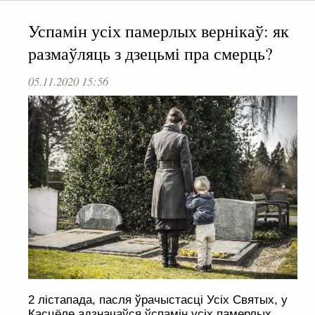
Успамін усіх памерлых вернікаў: як
размаўляць з дзецьмі пра смерць?
05.11.2020 15:56
2 лістапада, пасля ўрачыстасці Усіх Святых, у
Касцёле адзначаўся ўспамін усіх памерлых