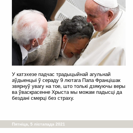
У катэхезе падчас традыцыйнай агульнай
аўдыенцыі ў сераду 9 лютага Папа Францішак
звярнуў увагу на тое, што толькі дзякуючы веры
ва ўваскрасенне Хрыста мы можам падысці да
бездані смерці без страху.
Пятніца, 5 лістапада 2021