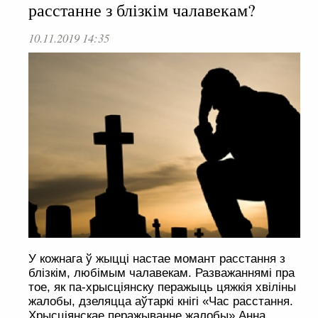
расстанне з блізкім чалавекам?
10.11.2019 14:35
У кожнага ў жыцці настае момант расстання з
блізкім, любімым чалавекам. Разважаннямі пра
тое, як па-хрысціянску перажыць цяжкія хвіліны
жалобы, дзеляцца аўтаркі кнігі «Час расстання.
Хрысціянскае перажыванне жалобы» Анна