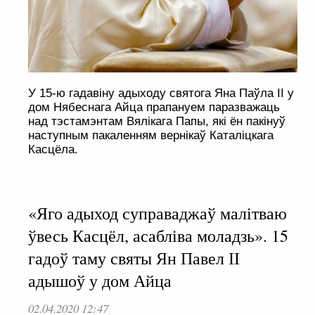
У 15-ю гадавіну адыходу святога Яна Паўла ІІ у
дом Нябеснага Айца прапануем паразважаць
над тэстамэнтам Вялікага Папы, які ён пакінуў
наступным пакаленням вернікаў Каталіцкага
Касцёла.
«Яго адыход суправаджаў малітваю
ўвесь Касцёл, асабліва моладзь». 15
гадоў таму святы Ян Павел ІІ
адышоў у дом Айца
02.04.2020 12:47