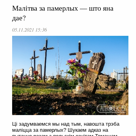
Малітва за памерлых — што яна
дае?
05.11.2021 15:36
Ці задумваемся мы над тым, навошта трэба
маліцца за памерлых? Шукаем адказ на