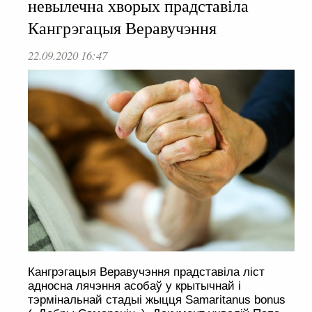
невылечна хворых прадставіла
Кангрэгацыя Веравучэння
22.09.2020 16:47
Кангрэгацыя Веравучэння прадставіла ліст
адносна лячэння асобаў у крытычнай і
тэрмінальнай стадыі жыцця Samaritanus bonus