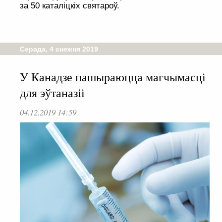
за 50 каталіцкіх святароў.
Серада, 4 снежня 2019
У Канадзе пашыраюцца магчымасці
для эўтаназіі
04.12.2019 14:59