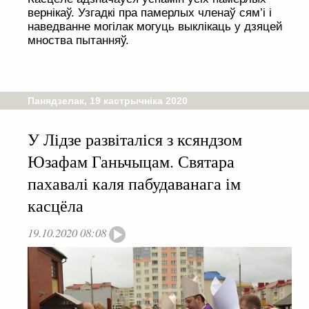
вернікаў. Узгадкі пра памерлых членаў сям’і і
наведванне могілак могуць выклікаць у дзяцей
мноства пытанняў.
Панядзелак, 19 кастрычніка 2020
У Лідзе развіталіся з ксяндзом
Юзафам Ганьчыцам. Святара
пахавалі каля пабудаванага ім
касцёла
19.10.2020 08:08