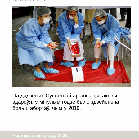
Па дадзеных Сусветнай арганізацыі аховы
здароўя, у мінулым годзе было здзейснена
больш абортаў, чым у 2019.
Чацвер, 5 лістапада 2020