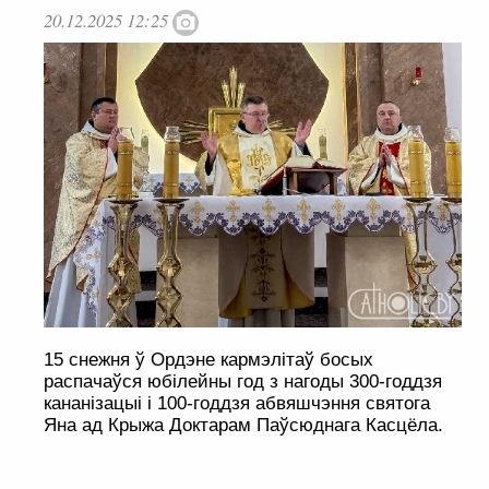
20.12.2025 12:25
15 снежня ў Ордэне кармэлітаў босых
распачаўся юбілейны год з нагоды 300-годдзя
кананізацыі і 100-годдзя абвяшчэння святога
Яна ад Крыжа Доктарам Паўсюднага Касцёла.