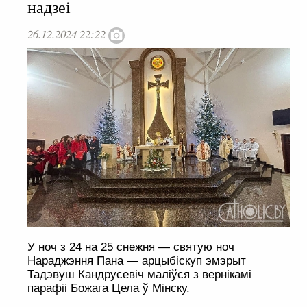
надзеі
26.12.2024 22:22
У ноч з 24 на 25 снежня — святую ноч
Нараджэння Пана — арцыбіскуп эмэрыт
Тадэвуш Кандрусевіч маліўся з вернікамі
парафіі Божага Цела ў Мінску.