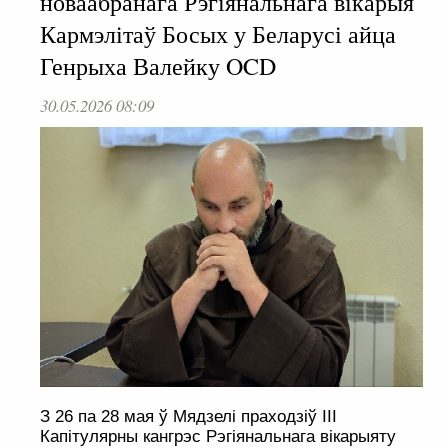
новаабранага Рэгіянальнага вікарыя
Кармэлітаў Босых у Беларусі айца
Генрыха Валейку OCD
30.05.2026 08:09
З 26 па 28 мая ў Мядзелі праходзіў III
Капітулярны кангрэс Рэгіянальнага вікарыяту