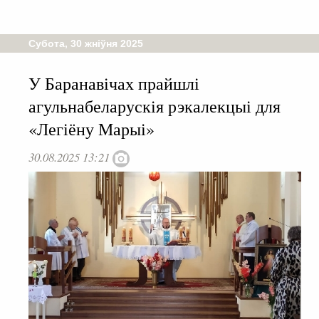
Субота, 30 жніўня 2025
У Баранавічах прайшлі
агульнабеларускія рэкалекцыі для
«Легіёну Марыі»
30.08.2025 13:21