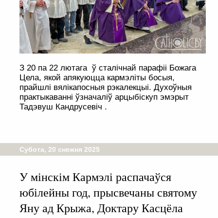
З 20 па 22 лютага ў сталічнай парафіі Божага
Цела, якой апякуюцца кармэліты босыя,
прайшлі вялікапосныя рэкалекцыі. Духоўныя
практыкаванні ўзначаліў арцыбіскуп эмэрыт
Тадэвуш Кандрусевіч .
Субота, 20 снежня 2025
У мінскім Кармэлі распачаўся
юбілейны год, прысвечаны святому
Яну ад Крыжа, Доктару Касцёла