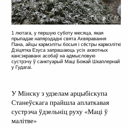
1 лютага, у першую суботу месяца, якая
прыпадае напярэдадні свята Ахвяравання
Пана, айцы кармэліты босыя і сёстры кармэліткі
Дзіцятка Езуса запрашаюць усіх ахвотных
кансэкраванх асобаў на адмысловую
сустрэчу ў санктуарый Маці Божай Шкаплернай
у Гудагаі.
У Мінску з удзелам арцыбіскупа
Станеўскага прайшла аплаткавая
сустрэча ўдзельніц руху «Маці ў
малітве»