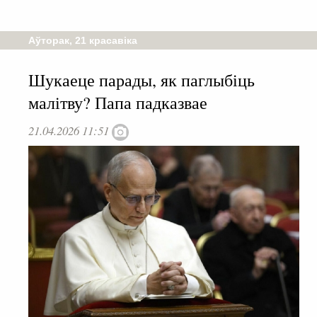
Аўторак, 21 красавіка
Шукаеце парады, як паглыбіць
малітву? Папа падказвае
21.04.2026 11:51