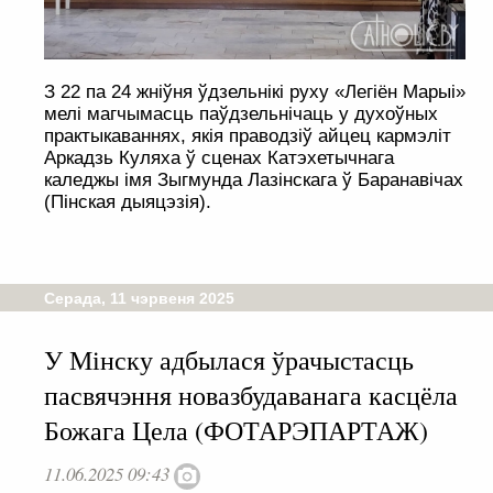
З 22 па 24 жніўня ўдзельнікі руху «Легіён Марыі»
мелі магчымасць паўдзельнічаць у духоўных
практыкаваннях, якія праводзіў айцец кармэліт
Аркадзь Куляха ў сценах Катэхетычнага
каледжы імя Зыгмунда Лазінскага ў Баранавічах
(Пінская дыяцэзія).
Серада, 11 чэрвеня 2025
У Мінску адбылася ўрачыстасць
пасвячэння новазбудаванага касцёла
Божага Цела (ФОТАРЭПАРТАЖ)
11.06.2025 09:43