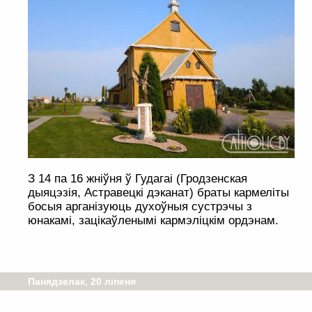
З 14 па 16 жніўня ў Гудагаі (Гродзенская
дыяцэзія, Астравецкі дэканат) браты кармеліты
босыя арганізуюць духоўныя сустрэчы з
юнакамі, зацікаўленымі кармэліцкім ордэнам.
Панядзелак, 20 ліпеня