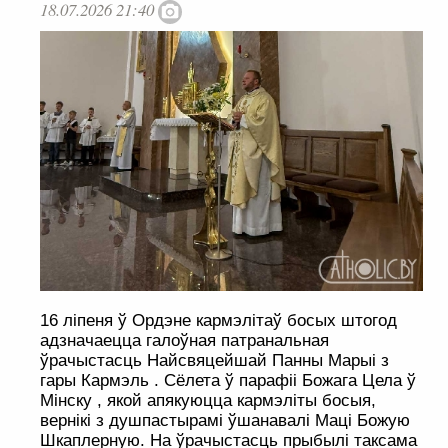
18.07.2026 21:40
16 ліпеня ў Ордэне кармэлітаў босых штогод
адзначаецца галоўная патранальная
ўрачыстасць Найсвяцейшай Панны Марыі з
гары Кармэль . Сёлета ў парафіі Божага Цела ў
Мінску , якой апякуюцца кармэліты босыя,
вернікі з душпастырамі ўшанавалі Маці Божую
Шкаплерную. На ўрачыстасць прыбылі таксама