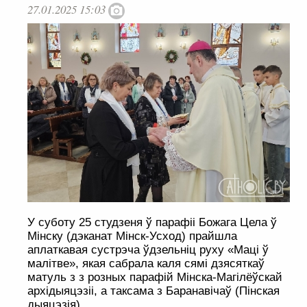
27.01.2025 15:03
У суботу 25 студзеня ў парафіі Божага Цела ў
Мінску (дэканат Мінск-Усход) прайшла
аплаткавая сустрэча ўдзельніц руху «Маці ў
малітве», якая сабрала каля сямі дзясяткаў
матуль з з розных парафій Мінска-Магілёўскай
архідыяцэзіі, а таксама з Баранавічаў (Пінская
дыяцэзія).