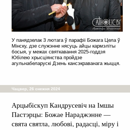
У панядзелак 3 лютага ў парафіі Божага Цела ў
Мінску, дзе служэнне нясуць айцы кармэліты
босыя, у межах святкавання 2025-годдзя
Юбілею хрысціянства пройдзе
агульнабеларускі Дзень кансэкраванага жыцця.
Чацвер, 26 снежня 2024
Арцыбіскуп Кандрусевіч на Імшы
Пастэрцы: Божае Нараджэнне —
свята святла, любові, радасці, міру і