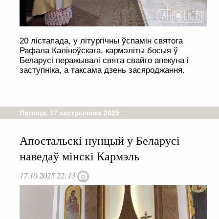
20 лістапада, у літургічны ўспамін святога
Рафала Каліноўскага, кармэліты босыя ў
Беларусі перажывалі свята свайго апекуна і
заступніка, а таксама дзень засяроджання.
Пятніца, 17 кастрычніка 2025
Апостальскі нунцый у Беларусі
наведаў мінскі Кармэль
17.10.2025 22:13