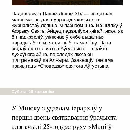
Падарожжа з Папам Львом XIV — выдатная
магчымасць для суправаджаючых яго
журналістаў лепш з ім пазнаёміцца. На шляху ў
Афрыку Святы Айцец падзяліўся кнігай, якая, як
ён падкрэсліў, уключае ў сябе выдатныя
парады аб тым, як паглыбіць малітву. Папа
згадаў лісты святога Аўгустына — свайго
духоўнага айца, па слядах якога ён
пілігрымаваў па Алжыры. Заахвоціў таксама
прачытаць «Споведзь» святога Аўгустына.
Субота, 18 красавіка
У Мінску з удзелам іерархаў у
першы дзень святкавання ўрачыста
адзначылі 25-годдзе руху «Маці ў