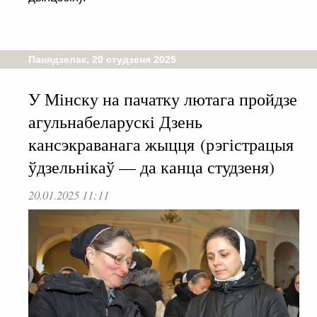
Панядзелак, 20 студзеня 2025
У Мінску на пачатку лютага пройдзе
агульнабеларускі Дзень
кансэкраванага жыцця (рэгістрацыя
ўдзельнікаў — да канца студзеня)
20.01.2025 11:11