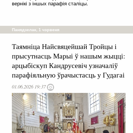
вернікі з іншых парафія сталіцы.
Панядзелак, 1 чэрвеня
Таямніца Найсвяцейшай Тройцы і
прысутнасць Марыі ў нашым жыцці:
арцыбіскуп Кандрусевіч узначаліў
парафіяльную ўрачыстасць у Гудагаі
01.06.2026 19:37