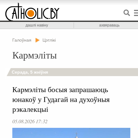
дашлі навіну
ахвяраваць
Галоўная
Цэтлікі
Кармэліты
Серада, 5 жніўня
Кармэліты босыя запрашаюць
юнакоў у Гудагай на духоўныя
рэкалекцыі
05.08.2026 17:32