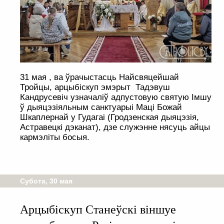
31 мая , ва ўрачыстасць Найсвяцейшай
Тройцы, арцыбіскуп эмэрыт Тадэвуш
Кандрусевіч узначаліў адпустовую святую Імшу
ў дыяцэзіяльным санктуарыі Маці Божай
Шкаплернай у Гудагаі (Гродзенская дыяцэзія,
Астравецкі дэканат), дзе служэнне нясуць айцы
кармэліты босыя.
Субота, 30 мая
Арцыбіскуп Станеўскі віншуе