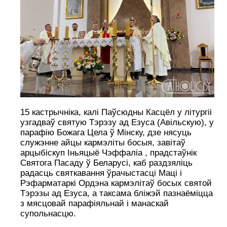
15 кастрычніка, калі Паўсюдны Касцёл у літургіі
узгадваў святую Тэрэзу ад Езуса (Авільскую), у
парафію Божага Цела ў Мінску, дзе нясуць
служэнне айцы кармэліты босыя, завітаў
арцыбіскуп Іньяцыё Чэффаліа , прадстаўнік
Святога Пасаду ў Беларусі, каб раздзяліць
радасць святкавання ўрачыстасці Маці і
Рэфарматаркі Ордэна кармэлітаў босых святой
Тэрэзы ад Езуса, а таксама бліжэй пазнаёміцца
з мясцовай парафіяльнай і манаскай
супольнасцю.