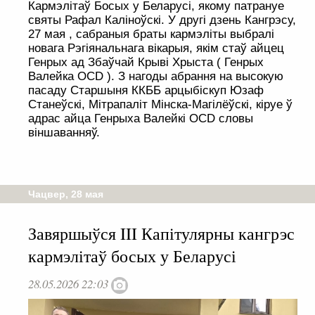
Кармэлітаў Босых у Беларусі, якому патрануе
святы Рафал Каліноўскі. У другі дзень Кангрэсу,
27 мая , сабраныя браты кармэліты выбралі
новага Рэгіянальнага вікарыя, якім стаў айцец
Генрых ад Збаўчай Крыві Хрыста ( Генрых
Валейка OCD ). З нагоды абрання на высокую
пасаду Старшыня ККББ арцыбіскуп Юзаф
Станеўскі, Мітрапаліт Мінска-Магілёўскі, кіруе ў
адрас айца Генрыха Валейкі OCD словы
віншаванняў.
Чацвер, 28 мая
Завяршыўся III Капітулярны кангрэс
кармэлітаў босых у Беларусі
28.05.2026 22:03