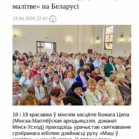
малітве» на Беларусі
18.04.2026 22:01
18 і 19 красавіка ў мінскім касцёле Божага Цела
(Мінска-Магілёўская архідыяцэзія, дэканат
Мінск-Усход) праходзіць урачыстае святкаванне
срэбранага юбілею дзейнасці руху «Маці ў