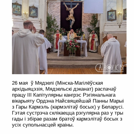
26 мая ў Мядзелі (Мінска-Магілёўская
архідыяцэзія, Мядзельскі дэканат) распачаў
працу III Капітулярны кангрэс Рэгіянальнага
вікарыяту Ордэна Найсвяцейшай Панны Марыі
з Гары Кармэль (кармэлітаў босых) у Беларусі.
Гэтая сустрэча склікаецца рэгулярна раз у тры
гады і збірае разам братоў кармэлітаў босых з
усіх супольнасцей краіны.