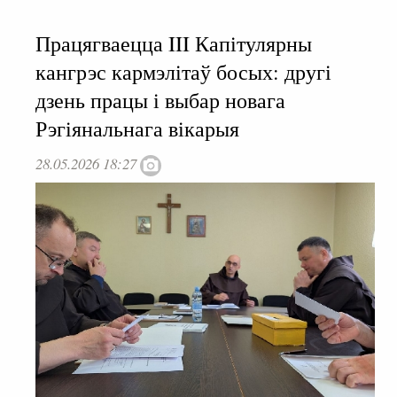
Працягваецца III Капітулярны
кангрэс кармэлітаў босых: другі
дзень працы і выбар новага
Рэгіянальнага вікарыя
28.05.2026 18:27