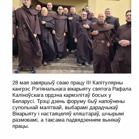
28 мая завяршыў сваю працу ІІІ Капітулярны
кангрэс Рэгіянальнага вікарыяту святога Рафала
Каліноўскага ордэна кармэлітаў босых у
Беларусі. Трэці дзень форуму быў напоўнены
супольнай малітвай, выбарамі дарадчыкаў
Вікарыяту і настаяцеляў кляштараў, шчырымі
размовамі, а таксама падвядзеннем вынікаў
працы.