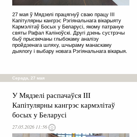
27 мая ў Мядзелі працягнуў сваю працу III
Капітулярны кангрэс Рэгіянальнага вікарыяту
Кармэлітаў Босых у Беларусі, якому патрануе
святы Рафал Каліноўскі. Другі дзень сустрэчы
быў прысвечаны глыбокаму аналізу
пройдзенага шляху, шчыраму манаскаму
дыялогу і выбару новага Рэгіянальнага вікарыя.
Серада, 27 мая
У Мядзелі распачаўся III
Капітулярны кангрэс кармэлітаў
босых у Беларусі
27.05.2026 11:56