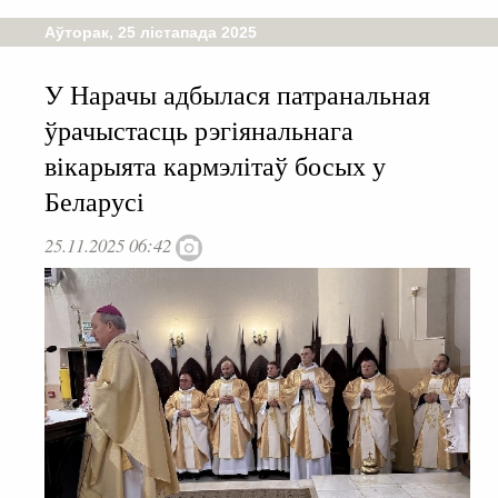
Аўторак, 25 лістапада 2025
У Нарачы адбылася патранальная
ўрачыстасць рэгіянальнага
вікарыята кармэлітаў босых у
Беларусі
25.11.2025 06:42