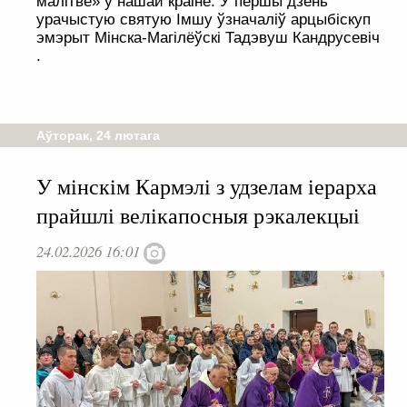
малітве» у нашай краіне. У першы дзень
урачыстую святую Імшу ўзначаліў арцыбіскуп
эмэрыт Мінска-Магілёўскі Тадэвуш Кандрусевіч
.
Аўторак, 24 лютага
У мінскім Кармэлі з удзелам іерарха
прайшлі велікапосныя рэкалекцыі
24.02.2026 16:01