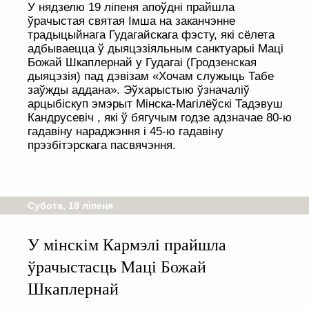
У нядзелю 19 ліпеня апоўдні прайшла
ўрачыстая святая Імша на заканчэнне
традыцыйнага Гудагайскага фэсту, які сёлета
адбываецца ў дыяцэзіяльным санктуарыі Маці
Божай Шкаплернай у Гудагаі (Гродзенская
дыяцэзія) пад дэвізам «Хочам служыць Табе
заўжды аддана». Эўхарыстыю ўзначаліў
арцыбіскуп эмэрыт Мінска-Магілёўскі Тадэвуш
Кандрусевіч , які ў бягучым годзе адзначае 80-ю
гадавіну нараджэння і 45-ю гадавіну
прэзбітэрскага пасвячэння.
Субота, 18 ліпеня
У мінскім Кармэлі прайшла
ўрачыстасць Маці Божай
Шкаплернай