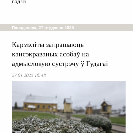
падзеі.
Панядзелак, 27 студзеня 2025
Кармэліты запрашаюць
кансэкраваных асобаў на
адмысловую сустрэчу ў Гудагаі
27.01.2025 16:48