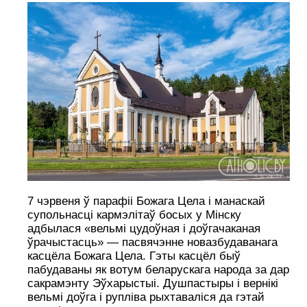
7 чэрвеня ў парафіі Божага Цела і манаскай
супольнасці кармэлітаў босых у Мінску
адбылася «вельмі цудоўная і доўгачаканая
ўрачыстасць» — пасвячэнне новазбудаванага
касцёла Божага Цела. Гэты касцёл быў
пабудаваны як вотум беларускага народа за дар
сакрамэнту Эўхарыстыі. Душпастыры і вернікі
вельмі доўга і рупліва рыхтаваліся да гэтай