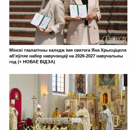
Мінскі тэалагічны каледж імя святога Яна Хрысціцеля
аб’яўляе набор навучэнцаў на 2026-2027 навучальны
год (+ НОВАЕ ВІДЭА)