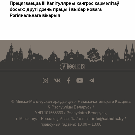
Працягваецца III Капітулярны кангрэс кармэлітаў
босых: другі дзень працы і выбар новага
Рэгіянальнага вікарыя
. . . . . . . . . . . . . . . . . . . . . . . . . . . . . . . . . . . . . . . . . . . . . . . . . . . . . . . . . . . . .
© Мiнска-Магiлёўская
архiдыяцэзiя
Рымска-каталіцкага
Касцёла
ў Рэспубліцы Беларусь /
УНП 101568363 /
Рэспубліка Беларусь,
г. Мінск, вул. Рэвалюцыйная, 1а /
e-mail:
info@catholic.by
/
працоўныя гадзіны: 10.00 – 18.00