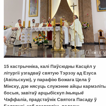
15 кастрычніка, калі Паўсюдны Касцёл у
літургіі узгадваў святую Тэрэзу ад Езуса
(Авільскую), у парафію Божага Цела ў
Мінску, дзе нясуць служэнне айцы кармэліт
босыя, завітаў арцыбіскуп
Іньяцыё
Чэффаліа
, прадстаўнік Святога Пасаду ў