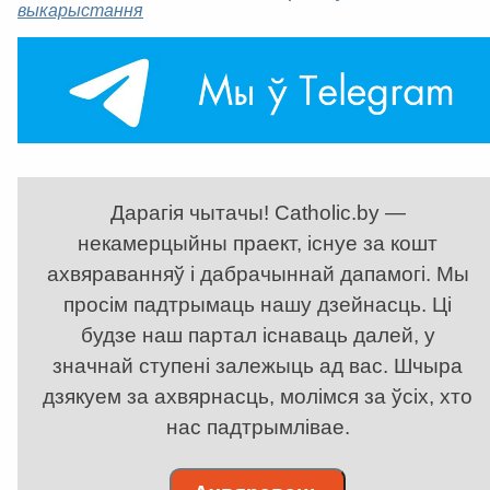
выкарыстання
Дарагія чытачы! Catholic.by —
некамерцыйны праект, існуе за кошт
ахвяраванняў і дабрачыннай дапамогі. Мы
просім падтрымаць нашу дзейнасць. Ці
будзе наш партал існаваць далей, у
значнай ступені залежыць ад вас. Шчыра
дзякуем за ахвярнасць, молімся за ўсіх, хто
нас падтрымлівае.