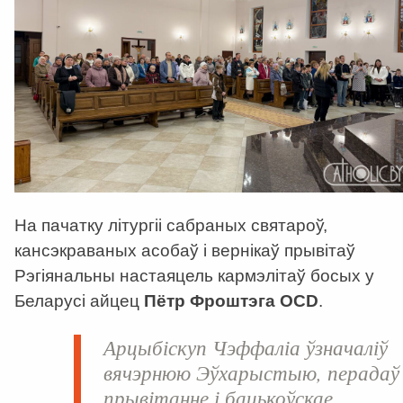
На пачатку літургіі сабраных святароў,
кансэкраваных асобаў і вернікаў прывітаў
Рэгіянальны настаяцель кармэлітаў босых у
Беларусі айцец
Пётр Фроштэга OCD
.
Арцыбіскуп Чэффаліа ўзначаліў
вячэрнюю Эўхарыстыю, перадаў
прывітанне і бацькоўскае