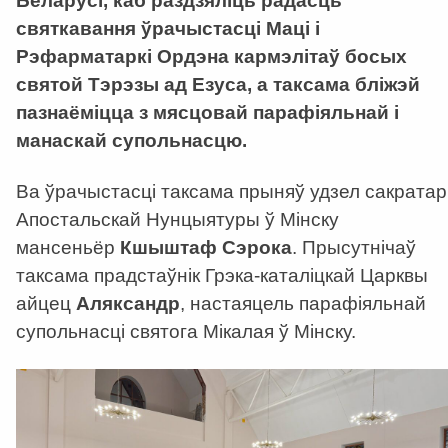
Беларусі, каб раздзяліць радасць
святкавання ўрачыстасці Маці і
Рэфарматаркі Ордэна кармэлітаў босых
святой Тэрэзы ад Езуса, а таксама бліжэй
пазнаёміцца з мясцовай парафіяльнай і
манаскай супольнасцю.
Ва ўрачыстасці таксама прыняў удзел сакратар
Апостальскай Нунцыятуры ў Мінску
мансеньёр
Кшыштаф Сэрока
. Прысутнічаў
таксама прадстаўнік Грэка-каталіцкай Царквы
айцец
Аляксандр
, настаяцель парафіяльнай
супольнасці святога Мікалая ў Мінску.