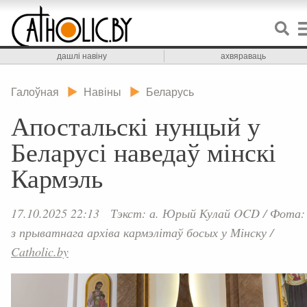
дашлі навіну
ахвяраваць
Галоўная
Навіны
Беларусь
Апостальскі нунцый у
Беларусі наведаў мінскі
Кармэль
17.10.2025 22:13
Тэкст: а. Юрый Кулай OCD
/
Фота:
з прыватнага архіва кармэлітаў босых у Мінску
/
Catholic.by