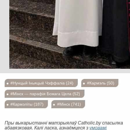
#Нунцый Іньяцыё Чэффаліа (24)
#Кармэль (50)
#Мінск — парафія Божага Цела (52)
#Кармэліты (187)
#Мінск (741)
Пры выкарыстанні матэрыялаў Catholic.by спасылка
абавязковая. Калі ласка, азнаёмцеся з
умовамі