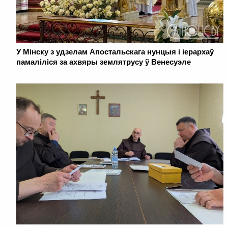
У Мінску з удзелам Апостальскага нунцыя і іерархаў
памаліліся за ахвяры землятрусу ў Венесуэле