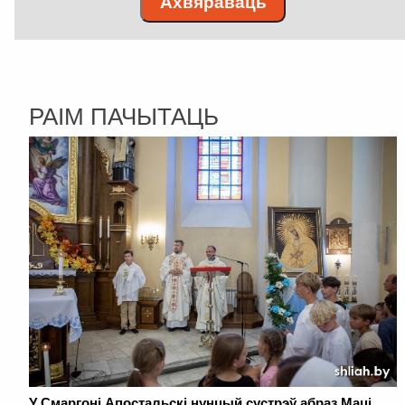
Ахвяраваць
РАІМ ПАЧЫТАЦЬ
У Смаргоні Апостальскі нунцый сустрэў абраз Маці