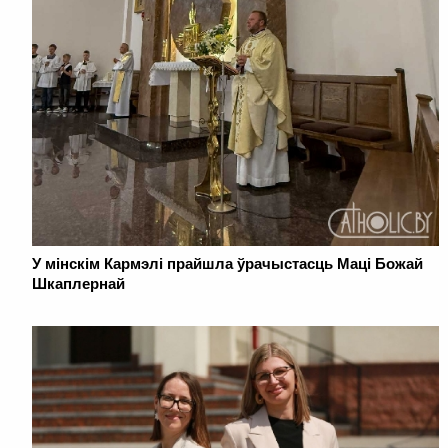
У мінскім Кармэлі прайшла ўрачыстасць Маці Божай
Шкаплернай