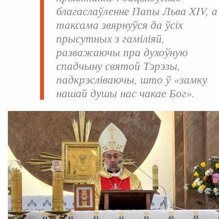
благаслаўленне Папы Льва XIV, а
таксама звярнуўся да ўсіх
прысутных з гаміліяй,
разважаючы пра духоўную
спадчыну святой Тэрэзы,
падкрэсліваючы, што ў «замку
нашай душы нас чакае Бог».