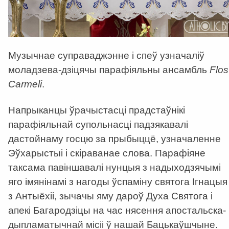
Музычнае суправаджэнне і спеў узначаліў
моладзева-дзіцячы парафіяльны ансамбль
Flos
Carmeli
.
Напрыканцы ўрачыстасці прадстаўнікі
парафіяльнай супольнасці падзякавалі
дастойнаму госцю за прыбыццё, узначаленне
Эўхарыстыі і скіраванае слова. Парафіяне
таксама павіншавалі нунцыя з надыходзячымі
яго імянінамі з нагоды ўспаміну святога Ігнацыя
з Антыёхіі, зычачы яму дароў Духа Святога і
апекі Багародзіцы на час нясення апостальска-
дыпламатычнай місіі ў нашай Бацькаўшчыне.