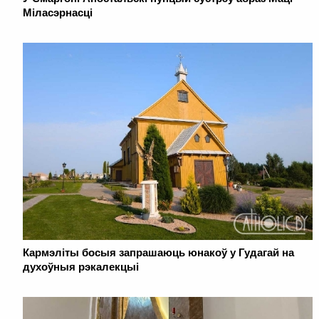
Міласэрнасці
Кармэліты босыя запрашаюць юнакоў у Гудагай на
духоўныя рэкалекцыі