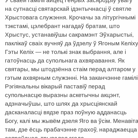
У сваёй гаміліі айцец Генрых засяродзіў увагу
на сутнасці святарскай ідэнтычнасці ў святле
Хрыстовага служэння. Крочачы за літургічнымі
тэкстамі, цэлебрант нагадаў братам, што
Хрыстус, устанавіўшы сакрамэнт Эўхарыстыі,
паклікаў сваіх вучняў да ўдзелу ў Ягоным Келіху
Гэты Келіх
—
не толькі знак выбрання, але і
гатоўнасць да супольнага ахвяравання. Як
святары, мы штодзённа стаім перад алтаром у
гэтым ахвярным служэнні. На заканчэнне гамілі
Рэгіянальны вікарый паставіў перад
супольнасцю выразны аскетычны акцэнт,
адзначыўшы, што шлях да хрысціянскай
дасканаласці вядзе праз поўную адданасць
Богу, калі мы жывём дзеля Яго ва ўсім. Менавіт
там, дзе ёсць прабачэнне грахоў, нараджаецца