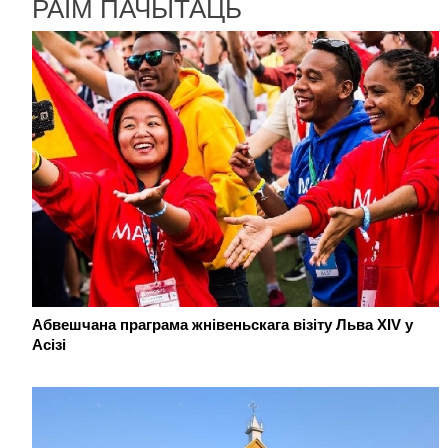
РАІМ ПАЧЫТАЦЬ
Абвешчана праграма жнівеньскага візіту Льва XIV у
Асізі