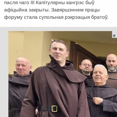
пасля чаго ІІІ Капітулярны кангрэс быў
афіцыйна закрыты. Завяршэннем працы
форуму стала супольная рэкрэацыя братоў.