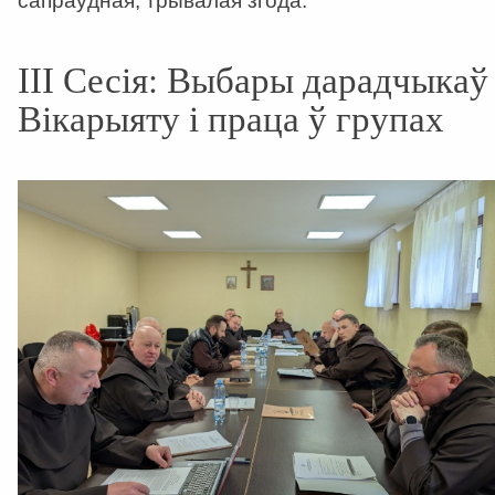
сапраўдная, трывалая згода.
ІІІ Сесія: Выбары дарадчыкаў
Вікарыяту і праца ў групах