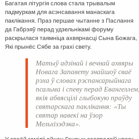
Багатая літургія слова стала трывалым
падмуркам для асэнсавання манаскага
паклікання. Праз першае чытанне з Паслання
да Габрэяў перад удзельнікамі форуму
раскрылася таямніца ахвярнасці Сына Божага,
Які прынёс Сябе за грахі свету.
Матыў адзінай і вечнай ахвяры
Новага Запавету знайшоў сваё
рэха ў словах рэспансарыйнага
псальма і спеву перад Евангеллем
якія абвясцілі глыбокую праўду
святарскага паклікання: «Ты
святар навекі на ўзор
Мельхізэдэка».