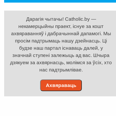
Дарагія чытачы! Catholic.by —
некамерцыйны праект, існуе за кошт
ахвяраванняў і дабрачыннай дапамогі. Мы
просім падтрымаць нашу дзейнасць. Ці
будзе наш партал існаваць далей, у
значнай ступені залежыць ад вас. Шчыра
дзякуем за ахвярнасць, молімся за ўсіх, хто
нас падтрымлівае.
Ахвяраваць