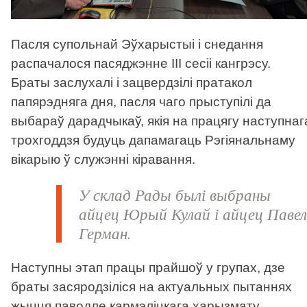
Пасля супольнай Эўхарыстыі і снедання
распачалося пасяджэнне ІІІ сесіі кангрэсу.
Браты заслухалі і зацвердзілі пратакол
папярэдняга дня, пасля чаго прыступілі да
выбараў дарадчыкаў, якія на працягу наступнаг
трохгоддзя будуць дапамагаць Рэгіянальнаму
вікарыю ў служэнні кіравання.
У склад Рады былі выбраны
айцец
Юрый Кулай
і айцец
Паве
Герман
.
Наступны этап працы прайшоў у групах, дзе
браты засяродзіліся на актуальных пытаннях
жыцця паводле кармэліцкага харызмату.