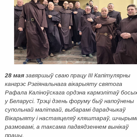
28 мая
завяршыў сваю працу ІІІ Капітулярны
кангрэс Рэгіянальнага вікарыяту святога
Рафала Каліноўскага ордэна кармэлітаў босы
у Беларусі. Трэці дзень форуму быў напоўнены
супольнай малітвай, выбарамі дарадчыкаў
Вікарыяту і настаяцеляў кляштараў, шчырым
размовамі, а таксама падвядзеннем вынікаў
працы.