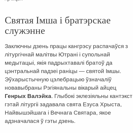
Святая Імша і братэрскае
служэнне
Заключны дзень працы кангрэсу распачаўся з
літургічнай малітвы Ютрані і супольнай
медытацыі, якія падрыхтавалі братоў да
цэнтральнай падзеі раніцы
—
святой Імшы.
Эўхарыстычную цэлебрацыю ўзначаліў
новавыбраны Рэгіянальны вікарый айцец
Генрых Валэйка
. Глыбокі эклезіяльны кантэкст
гэтай літургіі задавала свята Езуса Хрыста,
Найвышэйшага і Вечнага Святара, якое
адзначалася ў гэты дзень.