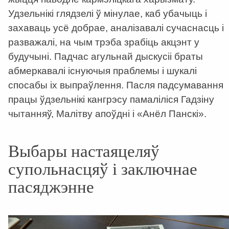
Удзельнікі глядзелі ў мінулае, каб убачыць і
захаваць усё добрае, аналізавалі сучаснасць і
разважалі, на чым трэба зрабіць акцэнт у
будучыні. Падчас агульнай дыскусіі браты
абмеркавалі існуючыя праблемы і шукалі
спосабы іх выпраўлення. Пасля падсумавання
працы ўдзельнікі кангрэсу памаліліся Гадзіну
чытанняў, Малітву апоўдні і «Анёл Панскі».
Выбары настаяцеляў
супольнасцяў і заключнае
пасяджэнне