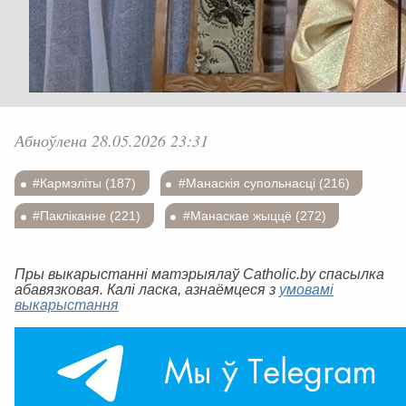
Абноўлена 28.05.2026 23:31
#Кармэліты (187)
#Манаскія супольнасці (216)
#Пакліканне (221)
#Манаскае жыццё (272)
Пры выкарыстанні матэрыялаў Catholic.by спасылка
абавязковая. Калі ласка, азнаёмцеся з
умовамі
выкарыстання