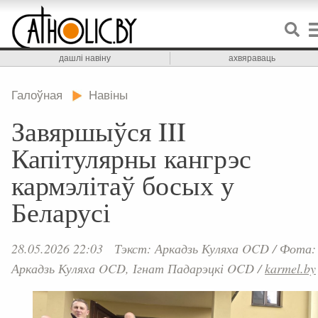
дашлі навіну
ахвяраваць
Галоўная
Навіны
Завяршыўся III
Капітулярны кангрэс
кармэлітаў босых у
Беларусі
28.05.2026 22:03
Тэкст: Аркадзь Куляха OCD
/
Фота:
Аркадзь Куляха OCD, Ігнат Падарэцкі OCD
/
karmel.by