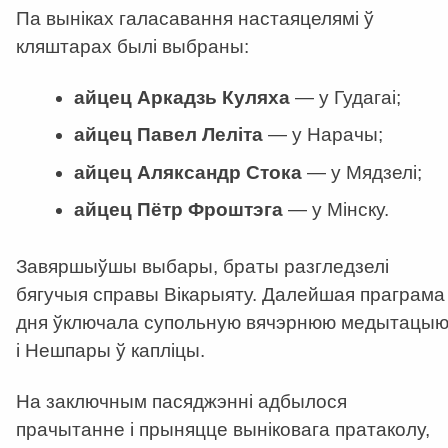
Па выніках галасавання настаяцелямі ў
кляштарах былі выбраны:
айцец Аркадзь Куляха
—
у Гудагаі;
айцец Павел Леліта
—
у Нарачы;
айцец Аляксандр Стока
—
у Мядзелі;
айцец Пётр Фроштэга
—
у Мінску.
Завяршыўшы выбары, браты разгледзелі
бягучыя справы Вікарыяту. Далейшая праграма
дня ўключала супольную вячэрнюю медытацы
і Нешпары ў капліцы.
На заключным пасяджэнні адбылося
прачытанне і прыняцце выніковага пратаколу,