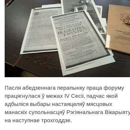
Пасля абедзеннага перапынку праца форуму
працягнулася ў межах IV Сесіі, падчас якой
адбыліся выбары настаяцеляў мясцовых
манаскіх супольнасцяў Рэгіянальнага Вікарыят
на наступнае трохгоддзе.