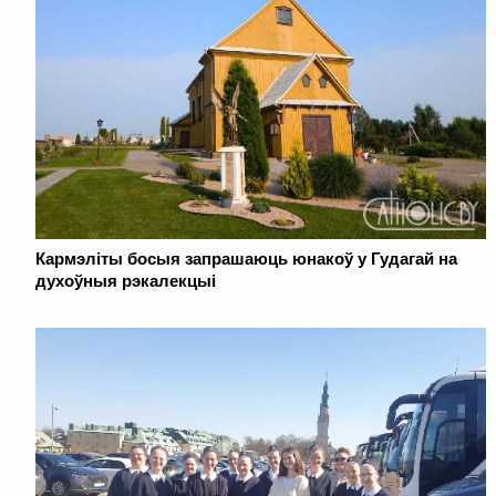
Кармэліты босыя запрашаюць юнакоў у Гудагай на
духоўныя рэкалекцыі