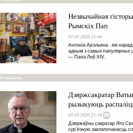
Незвычайная гісторы
Рымскіх Пап
07.03.2026 11:44
Антоніа Арэльяна , які нарадз
адным з самых папулярных ш
— Папа Леў XIV.
5 сакавіка
Дзяржсакратар Ваты
рызыкуюць распаліць
05.03.2026 21:34
Дзяржаўны сакратар Яго Свя
сур’ёзную заклапочанасць сі