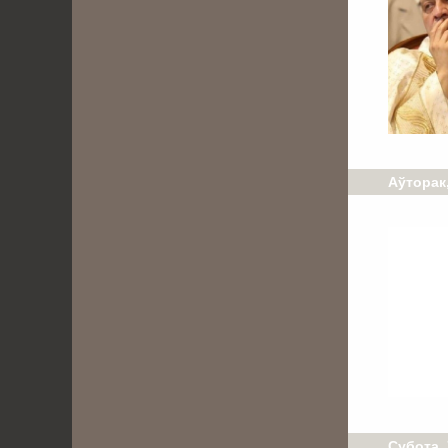
Аўторак,
Субота, 