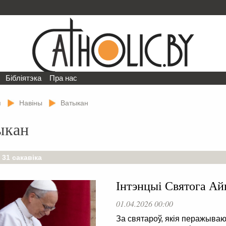
Бібліятэка
Пра нас
я
Навіны
Ватыкан
ыкан
 31 сакавіка
Інтэнцыі Святога Айц
01.04.2026 00:00
За святароў, якія перажываюц