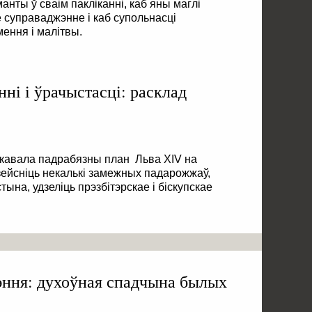
ты ў сваім пакліканні, каб яны маглі
 суправаджэнне і каб супольнасці
мення і малітвы.
ні і ўрачыстасці: расклад
ікавала падрабязны план Льва XIV на
ейсніць некалькі замежных падарожжаў,
тына, удзеліць прэзбітэрскае і біскупскае
эння: духоўная спадчына былых