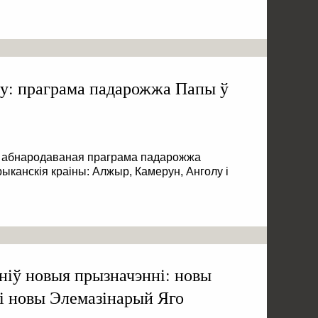
іру: праграма падарожжа Папы ў
а абнародаваная праграма падарожжа
канскія краіны: Алжыр, Камерун, Анголу і
ніў новыя прызначэнні: новы
 і новы Элемазінарый Яго