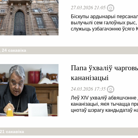
27.03.2026 21:05
Біскупы ардынарыі персана
вылучылі сем галоўных рыс, я
служыць узбагачэнню ўсяго 
 24 сакавіка
Папа ўхваліў чаргов
кананізацыі
24.03.2026 17:35
Леў XIV ухваліў абвяшчэнне 
кананізацыі, якія тычацца п
цнотаў шэрагу кандыдатаў н
21 сакавіка