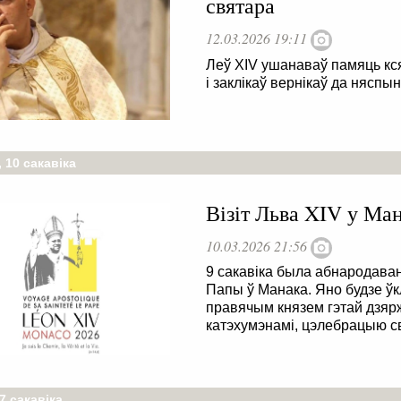
святара
12.03.2026 19:11
Леў XIV ушанаваў памяць ксян
і заклікаў вернікаў да няспы
 10 сакавіка
Візіт Льва XIV у Ман
10.03.2026 21:56
9 сакавіка была абнародава
Папы ў Манака. Яно будзе ўк
правячым князем гэтай дзяр
катэхумэнамі, цэлебрацыю с
7 сакавіка