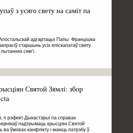
упаў з усяго свету на саміт па
 Апостальскай адгартацыі Папы Францішка
 запрасіў старшынь усіх епіскапатаў свету
 пытаннях сям’і.
рысціян Святой Зямлі: збор
cta
, п рэфект Дыкастэрыі па справах
 вернікаў падтрымаць хрысціян Святой
ь ва ўмовах канфлікту і маюць патрэбу ў