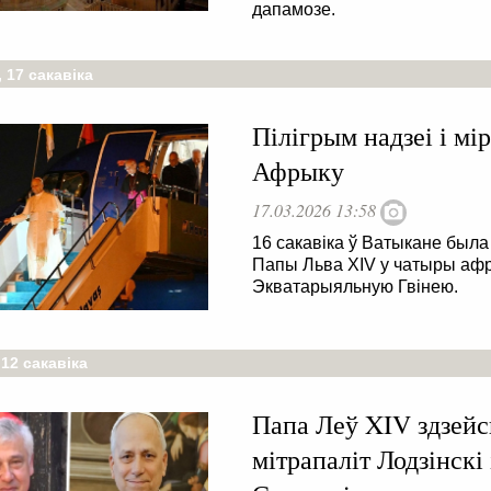
дапамозе.
 17 сакавіка
Пілігрым надзеі і м
Афрыку
17.03.2026 13:58
16 сакавіка ў Ватыкане был
Папы Льва XIV у чатыры афры
Экватарыяльную Гвінею.
12 сакавіка
Папа Леў XIV здзейс
мітрапаліт Лодзінскі