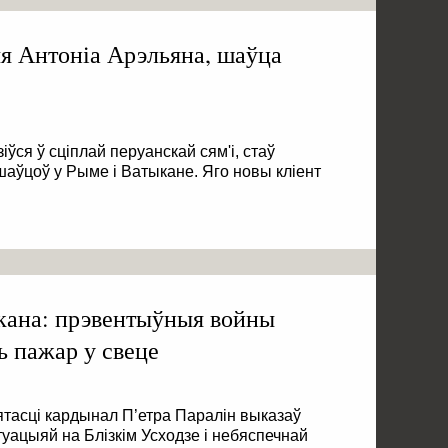
я Антоніа Арэльяна, шаўца
іўся ў сціплай перуанскай сям'і, стаў
аўцоў у Рыме і Ватыкане. Яго новы кліент
кана: прэвентыўныя войны
 пажар у свеце
тасці кардынал П’етра Паралін выказаў
туацыяй на Блізкім Усходзе і небяспечнай