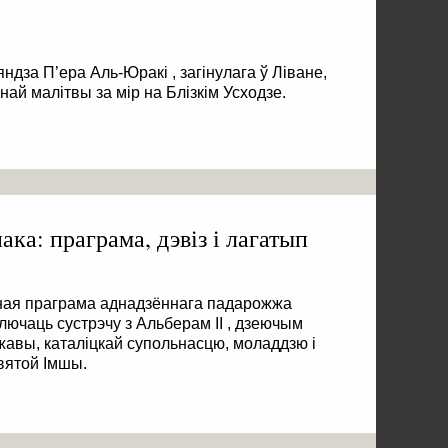
дза П’ера Аль-Юракі , загінулага ў Ліване,
ннай малітвы за мір на Блізкім Усходзе.
ака: праграма, дэвіз і лагатып
ная праграма аднадзённага падарожжа
лючаць сустрэчу з Альберам ІІ , дзеючым
жавы, каталіцкай супольнасцю, моладдзю і
вятой Імшы.