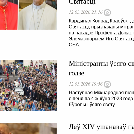
Святасці
12.03.2026 21:16
Кардынал Конрад Краеўскі , 
Святасці, прызначаны мітра
на пасадзе Прэфекта Дыкаст
Элемазінарыем Яго Святасці
OSA.
Міністранты ўсяго с
годзе
12.03.2026 19:56
Наступная Міжнародная піліг
ліпеня па 4 жніўня 2028 года
Еўропы і ўсяго свету.
Леў XIV ушанаваў па