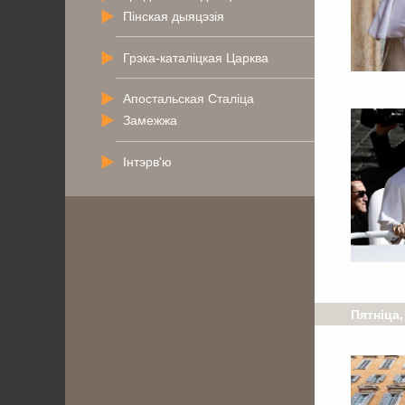
Пінская дыяцэзія
Грэка-каталіцкая Царква
Апостальская Сталіца
Замежжа
Інтэрв'ю
Пятніца,