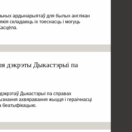
льных ардынарыятаў для былых англікан
кія складаюць іх тоеснасць і могуць
Касцёла.
ыя дэкрэты Дыкастэрыі па
дэкрэтаў Дыкастэрыі па справах
рызнання ахвяравання жыцця і гераічнасці
а беатыфікацыю.