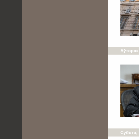
Аўторак,
Субота, 