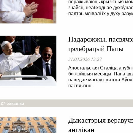
перажываюць крызісныя моман
знайсці неабходнае духоўнае
падтрымлівалі іх у духу разу
Падарожжы, пасвячэн
цэлебрацый Папы
31.03.2026 13:27
Апостальская Сталіца апубл
бліжэйшыя месяцы. Папа здз
наведае магілу святога Аўгус
пасвячэнні.
 27 сакавіка
Дыкастэрыя веравуч
англікан