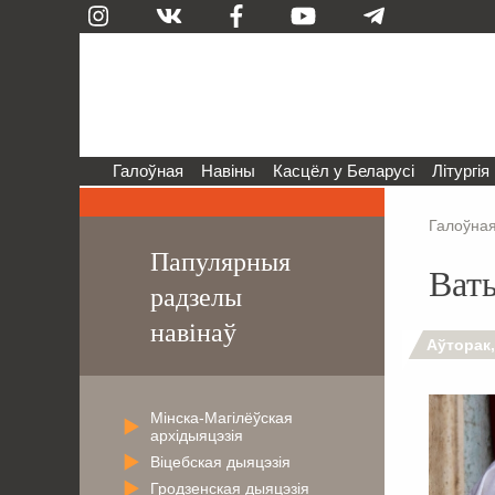
Галоўная
Навіны
Касцёл у Беларусі
Літургія
Галоўна
Папулярныя
Ват
радзелы
навінаў
Аўторак,
Мінска-Магілёўская
архідыяцэзія
Віцебская дыяцэзія
Гродзенская дыяцэзія