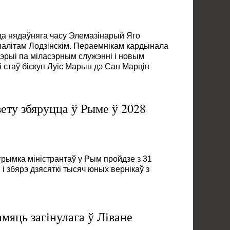
да нядаўняга часу Элемазінарый Яго
палітам Лодзінскім. Пераемнікам кардынала
эрыі па міласэрным служэнні і новым
 стаў біскуп Луіс Марын дэ Сан Марцін
вету збяруцца ў Рыме ў 2028
рымка міністрантаў у Рым пройдзе з 31
 і збярэ дзясяткі тысяч юных вернікаў з
мяць загінулага ў Ліване