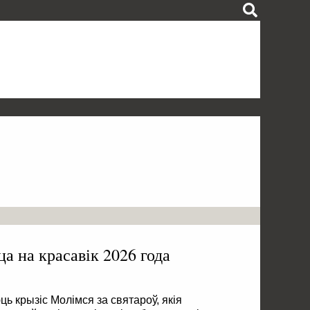
а на красавік 2026 года
ь крызіс Молімся за святароў, якія