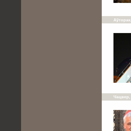
Аўторак,
Чацвер, 