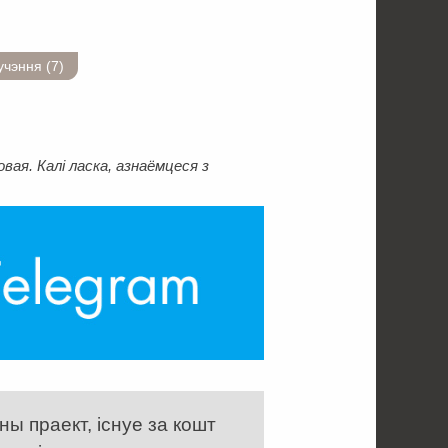
чэння (7)
ая. Калі ласка, азнаёмцеся з
ы праект, існуе за кошт