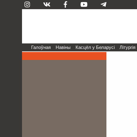
Галоўная
Навіны
Касцёл у Беларусі
Літургія