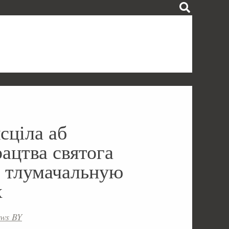
сціла аб
ацтва святога
ю тлумачальную
х
ews BY