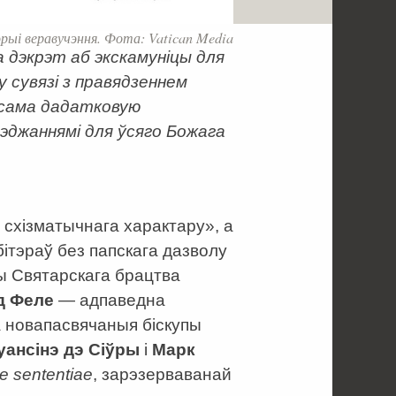
ыі веравучэння. Фота: Vatican Media
 дэкрэт аб экскамуніцы для
у сувязі з правядзеннем
аксама дадатковую
эджаннямі для ўсяго Божага
 схізматычнага характару», а
бітэраў без папскага дазволу
пы Святарскага брацтва
д Феле
— адпаведна
а новапасвячаныя біскупы
ансінэ дэ Сіўры
і
Марк
ae sententiae
, зарэзерваванай