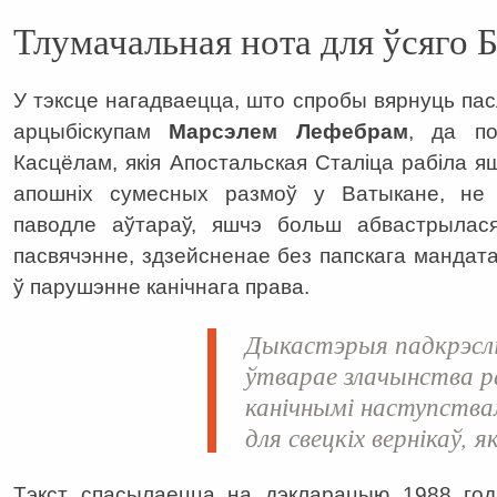
Тлумачальная нота для ўсяго 
У тэксце нагадваецца, што спробы вярнуць пас
арцыбіскупам
Марсэлем Лефебрам
, да по
Касцёлам, якія Апостальская Сталіца рабіла я
апошніх сумесных размоў у Ватыкане, не п
паводле аўтараў, яшчэ больш абвастрылася
пасвячэнне, здзейсненае без папскага мандата
ў парушэнне канічнага права.
Дыкастэрыя падкрэслі
ўтварае злачынства р
канічнымі наступствам
для свецкіх вернікаў, я
Тэкст спасылаецца на дэкларацыю 1988 го