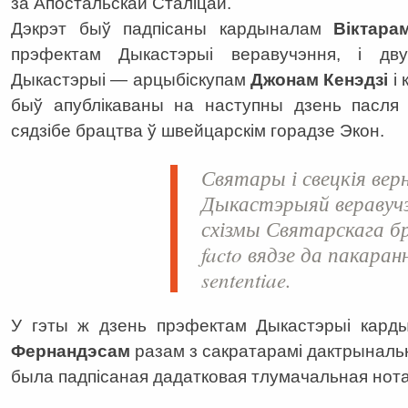
за Апостальскай Сталіцай.
Дэкрэт быў падпісаны кардыналам
Віктар
прэфектам Дыкастэрыі веравучэння, і дв
Дыкастэрыі — арцыбіскупам
Джонам Кенэдзі
і 
быў апублікаваны на наступны дзень пасля 
сядзібе брацтва ў швейцарскім горадзе Экон.
Святары і свецкія ве
Дыкастэрыяй веравучэ
схізмы Святарскага бр
facto вядзе да пакаран
sententiae.
У гэты ж дзень прэфектам Дыкастэрыі кар
Фернандэсам
разам з сакратарамі дактрыналь
была падпісаная дадатковая тлумачальная нота