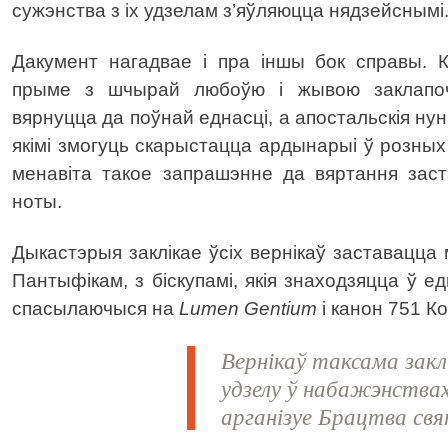
сужэнства з іх удзелам з’яўляюцца нядзейснымі
Дакумент нагадвае і пра іншы бок справы. К
прыме з шчырай любоўю і жывою заклапоч
вярнуцца да поўнай еднасці, а апостальскія н
якімі змогуць скарыстацца ардынарыі ў розных
менавіта такое запрашэнне да вяртання зас
ноты.
Дыкастэрыя заклікае ўсіх вернікаў заставацца
Пантыфікам, з біскупамі, якія знаходзяцца ў едн
спасылаючыся на
Lumen Gentium
і канон 751 Ко
Вернікаў таксама зак
удзелу ў набажэнствах 
арганізуе Брацтва свя