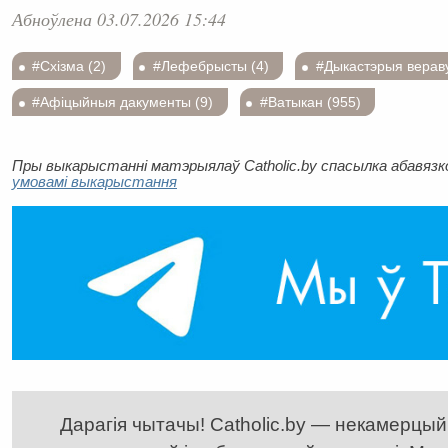
Абноўлена 03.07.2026 15:44
#Схізма (2)
#Лефебрысты (4)
#Дыкастэрыя вераву
#Афіцыйныя дакументы (9)
#Ватыкан (955)
Пры выкарыстанні матэрыялаў Catholic.by спасылка абавязков
умовамі выкарыстання
Дарагія чытачы! Catholic.by — некамерцыйн