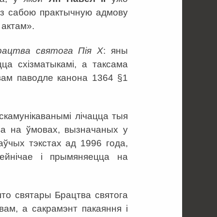
е з сабою практычную адмову
 актам».
рацтва святога Пія Х
: яны
цца схізматыкамі, а таксама
вам паводле канона 1364 §1
экскамунікаванымі лічацца тыя
тва на ўмовах, вызначаных у
ўчых тэкстах ад 1996 года,
зейнічае і прымяняецца на
што святары Брацтва святога
вам, а сакрамэнт пакаяння і