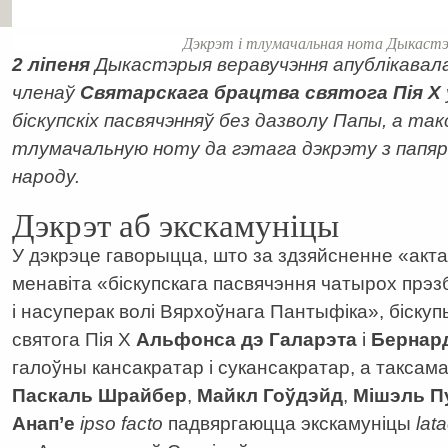
Дэкрэт і тлумачальная нота Дыкастэр
2 ліпеня
Дыкастэрыя веравучэння апублікавала
членаў
Святарскага брацтва святога Пія Х
біскупскіх пасвячэнняў без дазволу Папы, а т
тлумачальную ноту да гэтага дэкрэту з папяр
народу.
Дэкрэт аб экскамуніцы
У дэкрэце гаворыцца, што за здзяйсненне «акта
менавіта
«
біскупскага пасвячэння чатырох прэз
і насуперак волі Вярхоўнага Пантыфіка
»
, біску
святога Пія Х
Альфонса дэ Галарэта
і
Бернар
галоўны кансакратар і сукансакратар, а таксам
Паскаль Шрайбер
,
Майкл Гоўдэйд
,
Мішэль Пу
Анап’е
ipso facto
падвяргаюцца экскамуніцы
lat