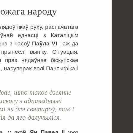
Божага народу
лядоўнікаў руху, распачатага
ўнай еднасці з Каталіцкім
шчэ з часоў
Паўла VI
і аж да
рынеслі выніку. Сітуацыя,
 праз нядаўняе біскупскае
, насуперак волі Пантыфіка і
вае, што такое дзеянне
асколу з адпаведнымі
і як для святароў, так і
кія да яго далучыліся.
да, у якой
Ян Павел ІІ
ужо