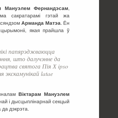
ам Мануэлем Фернандэсам
,
ума сакратарамі гэтай жа
ксяндзом
Арманда Матэа
. Ён
цырымоніі, якая прайшла ў
рнікі папярэджваюцца
ння, што далучэнне да
ацтва святога Пія Х ipso
ня экскамунікай latae
дыналам
Віктарам Мануэлем
най і дысцыплінарнай секцый
 да дэкрэта.