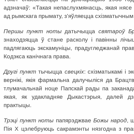
адзначаў: «Такая непаслухмянасць, якая няс
ад рымскага прымату, з'яўляецца схізматычным
Першы пункт ноты
датычыцца
святароў Б
знаходзяцца ў стане расколу і павінны лічы
падлягаюць экскамуніцы, прадугледжанай пра
Кодэкса канічнага права.
Другі пункт
тычыцца
свецкіх
: схізматыкамі і 
вернікі, якія фармальна далучыліся да Брац
тлумачальнай ноце Папскай рады па заканада
якая, як удакладняе Дыкастэрыя, далей д
практыцы.
Трэці пункт ноты
папярэджвае
Божы народ
, 
Пія Х цэлебруюць сакрамэнты нязгодна з пра