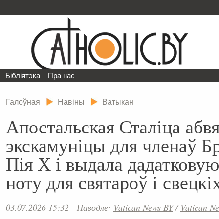
Бібліятэка
Пра нас
Галоўная
Навіны
Ватыкан
Апостальская Сталіца абвя
экскамуніцы для членаў Бр
Пія Х і выдала дадаткову
ноту для святароў і свецкі
03.07.2026 15:32
Паводле:
Vatican News BY
/
Vatican N