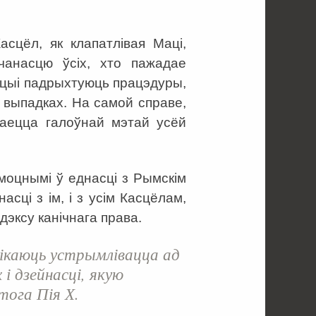
.
асцёл, як клапатлівая Маці,
анасцю ўсіх, хто пажадае
унцыі падрыхтуюць працэдуры,
 выпадках. На самой справе,
таецца галоўнай мэтай усёй
 моцнымі ў еднасці з Рымскім
асці з ім, і з усім Касцёлам,
дэксу канічнага права.
лікаюць устрымлівацца ад
і дзейнасці, якую
тога Пія Х.