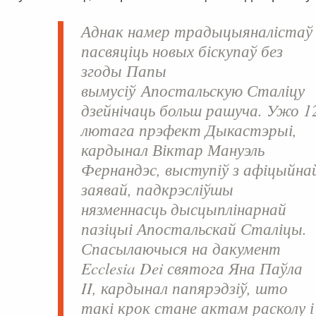
Аднак намер традыцыяналістаў
пасвяціць новых біскупаў без
згоды Папы
вымусіў Апостальскую Сталіцу
дзейнічаць больш рашуча. Ужо
1
лютага
прэфект Дыкастэрыі,
кардынал
Віктар Мануэль
Фернандэс
, выступіў з афіцыйна
заявай, падкрэсліўшы
нязменнасць дысцыплінарнай
пазіцыі Апостальскай Сталіцы.
Спасылаючыся на дакумент
Ecclesia Dei святога
Яна Паўла
II
, кардынал папярэдзіў, што
такі крок стане актам расколу і