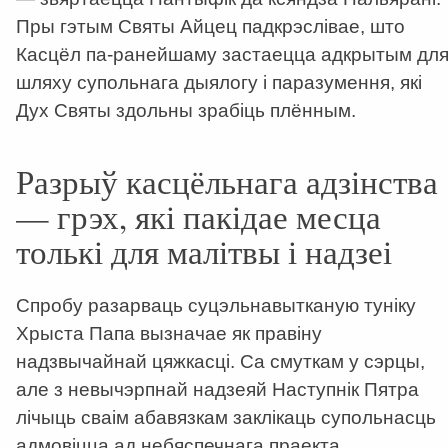
Пры гэтым Святы Айцец падкрэслівае, што
Касцёл па-ранейшаму застаецца адкрытым дл
шляху супольнага дыялогу і паразумення, які
Дух Святы здольны зрабіць плённым.
Разрыў касцёльнага адзінства
— грэх, які пакідае месца
толькі для малітвы і надзеі
Спробу разарваць суцэльнавытканую туніку
Хрыста Папа вызначае як правіну
надзвычайнай цяжкасці. Са смуткам у сэрцы,
але з невычэрпнай надзеяй Наступнік Пятра
лічыць сваім абавязкам заклікаць супольнасць
адмовіцца ад небяспечнага праекта.