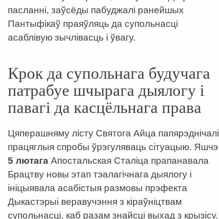
пасланні, заўсёды пабуджалі ранейшых
Пантыфікаў праяўляць да супольнасці
асаблівую зычлівасць і ўвагу.
Крок да супольнага будучага
патрабуе шчырага дыялогу і
павагі да касцёльнага права
Цяперашняму лісту Святога Айца папярэднічалі
працяглыя спробы ўрэгуляваць сітуацыю. Яшчэ
5 лютага
Апостальская Сталіца прапанавала
Брацтву новы этап тэалагічнага дыялогу і
ініцыявала асабістыя размовы прэфекта
Дыкастэрыі веравучэння з кіраўніцтвам
супольнасці, каб разам знайсці выхад з крызісу