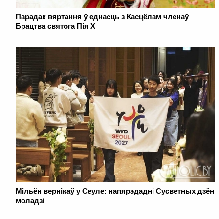
Парадак вяртання ў еднасць з Касцёлам членаў
Брацтва святога Пія X
Мільён вернікаў у Сеуле: напярэдадні Сусветных дзён
моладзі