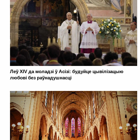
Леў XIV да моладзі ў Асізі: будуйце цывілізацыю
любові без раўнадушнасці