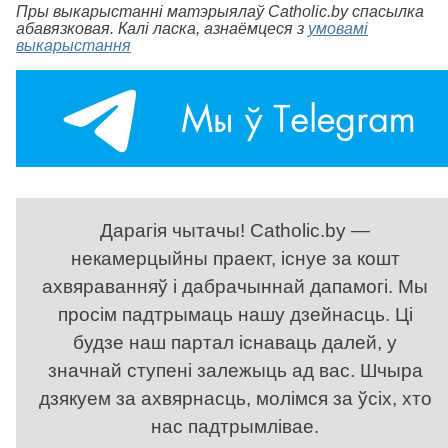
Пры выкарыстанні матэрыялаў Catholic.by спасылка
абавязковая. Калі ласка, азнаёмцеся з
умовамі
выкарыстання
Дарагія чытачы! Catholic.by —
некамерцыйны праект, існуе за кошт
ахвяраванняў і дабрачыннай дапамогі. Мы
просім падтрымаць нашу дзейнасць. Ці
будзе наш партал існаваць далей, у
значнай ступені залежыць ад вас. Шчыра
дзякуем за ахвярнасць, молімся за ўсіх, хто
нас падтрымлівае.