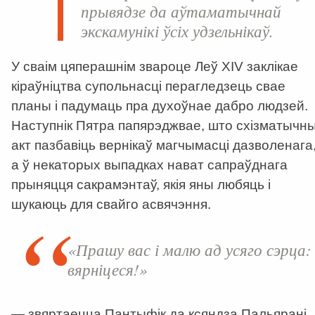
прывядзе да аўтаматычнай
экскамунікі ўсіх удзельнікаў.
У сваім цяперашнім звароце Леў XIV заклікае
кіраўніцтва супольнасці перагледзець свае
планы і падумаць пра духоўнае дабро людзей.
Наступнік Пятра папярэджвае, што схізматычн
акт пазбавіць вернікаў магчымасці дазволенага
а ў некаторых выпадках нават сапраўднага
прыняцця сакрамэнтаў, якія яны любяць і
шукаюць для свайго асвячэння.
«Прашу вас і малю ад усяго сэрца:
вярніцеся!»
—
звяртаецца Пантыфік да ксяндза Пальярані.