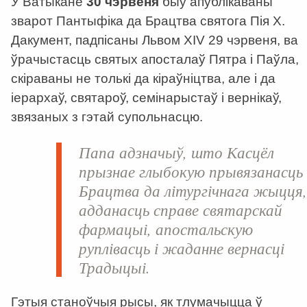
У Ватыкане
30 чэрвеня
быў апублікаваны
зварот Пантыфіка да Брацтва святога Пія X.
Дакумент, падпісаны Львом XIV 29 чэрвеня, ва
ўрачыстасць святых апосталаў Пятра і Паўла,
скіраваны не толькі да кіраўніцтва, але і да
іерархаў, святароў, семінарыстаў і вернікаў,
звязаных з гэтай супольнасцю.
Папа адзначыў, што Касцёл
прызнае глыбокую прывязанасць
Брацтва да літургічнага жыцця
адданасць справе святарскай
фармацыі, апостальскую
руплівасць і жаданне вернасці
Традыцыі.
Гэтыя станоўчыя рысы, як тлумачыцца ў