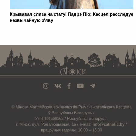
Крывавая сляза на статуі Падрэ Піо: Касцёл расследуе
незвычайную з'яву
. . . . . . . . . . . . . . . . . . . . . . . . . . . . . . . . . . . . . . . . . . . . . . . . . . . . . . . . . . . . .
© Мiнска-Магiлёўская
архiдыяцэзiя
Рымска-каталіцкага
Касцёла
ў Рэспубліцы Беларусь /
УНП 101568363 /
Рэспубліка Беларусь,
г. Мінск, вул. Рэвалюцыйная, 1а /
e-mail:
info@catholic.by
/
працоўныя гадзіны: 10.00 – 18.00