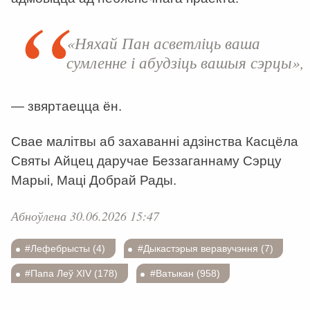
«Няхай Пан асветліць ваша
сумленне і абудзіць вашыя сэрцы»,
—
звяртаецца ён.
Свае малітвы аб захаванні адзінства Касцёла
Святы Айцец даручае Беззаганнаму Сэрцу
Марыі, Маці Добрай Рады.
Абноўлена 30.06.2026 15:47
#Лефебрысты (4)
#Дыкастэрыя веравучэння (7)
#Папа Леў XIV (178)
#Ватыкан (958)