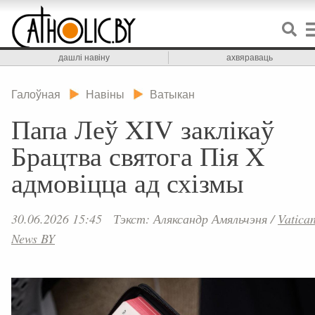
дашлі навіну
ахвяраваць
Галоўная
Навіны
Ватыкан
Папа Леў XIV заклікаў
Брацтва святога Пія X
адмовіцца ад схізмы
30.06.2026 15:45
Тэкст: Аляксандр Амяльчэня
/
Vatica
News BY