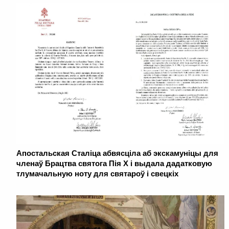
Апостальская Сталіца абвясціла аб экскамуніцы для
членаў Брацтва святога Пія Х і выдала дадатковую
тлумачальную ноту для святароў і свецкіх