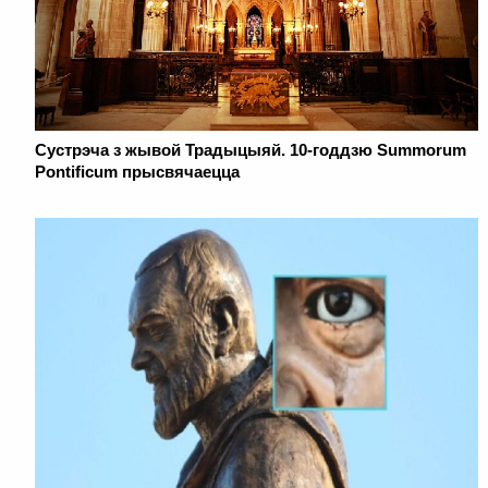
Сустрэча з жывой Традыцыяй. 10-годдзю Summorum
Pontificum прысвячаецца