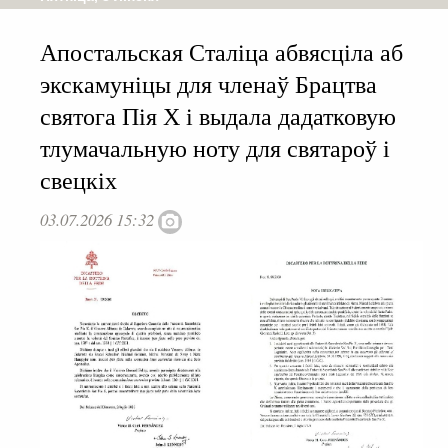
Апостальская Сталіца абвясціла аб
экскамуніцы для членаў Брацтва
святога Пія Х і выдала дадатковую
тлумачальную ноту для святароў і
свецкіх
03.07.2026 15:32