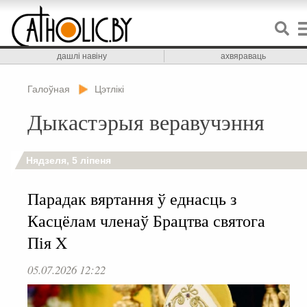
дашлі навіну
ахвяраваць
Галоўная
Цэтлікі
Дыкастэрыя веравучэння
Нядзеля, 5 ліпеня
Парадак вяртання ў еднасць з
Касцёлам членаў Брацтва святога
Пія X
05.07.2026 12:22