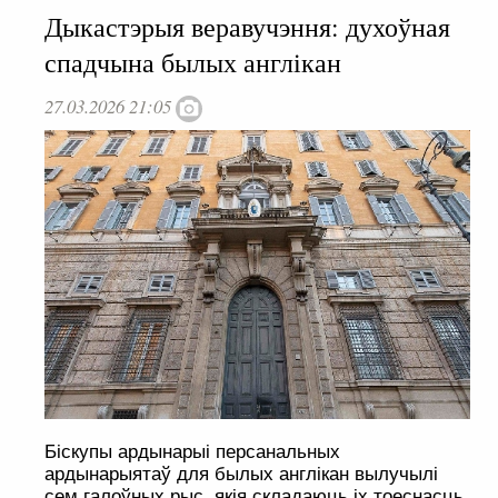
Дыкастэрыя веравучэння: духоўная
спадчына былых англікан
27.03.2026 21:05
Біскупы ардынарыі персанальных
ардынарыятаў для былых англікан вылучылі
сем галоўных рыс, якія складаюць іх тоеснасць