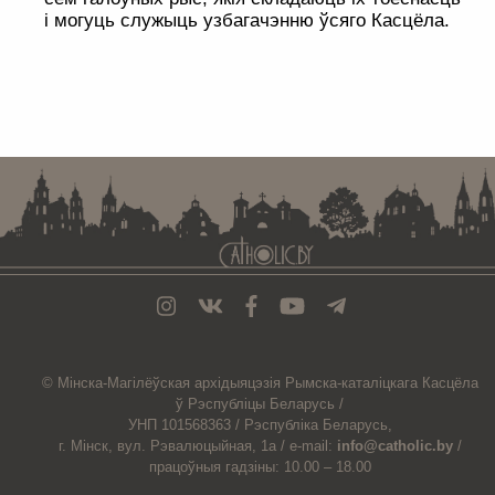
і могуць служыць узбагачэнню ўсяго Касцёла.
. . . . . . . . . . . . . . . . . . . . . . . . . . . . . . . . . . . . . . . . . . . . . . . . . . . . . . . . . . . . .
© Мiнска-Магiлёўская
архiдыяцэзiя
Рымска-каталіцкага
Касцёла
ў Рэспубліцы Беларусь /
УНП 101568363 /
Рэспубліка Беларусь,
г. Мінск, вул. Рэвалюцыйная, 1а /
e-mail:
info@catholic.by
/
працоўныя гадзіны: 10.00 – 18.00