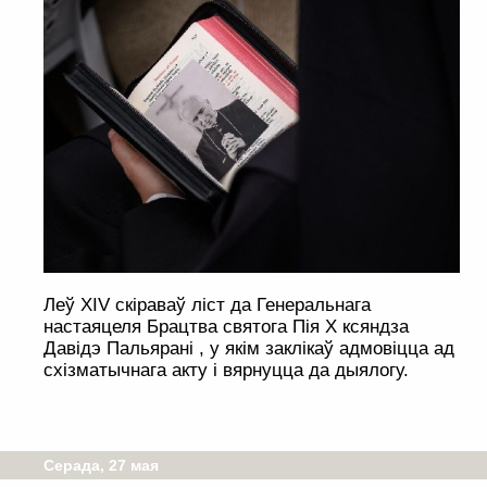
Леў XIV скіраваў ліст да Генеральнага
настаяцеля Брацтва святога Пія X ксяндза
Давідэ Пальярані , у якім заклікаў адмовіцца ад
схізматычнага акту і вярнуцца да дыялогу.
Серада, 27 мая