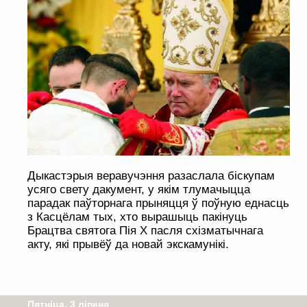
Дыкастэрыя веравучэння разаслала біскупам
усяго свету дакумент, у якім тлумачыцца
парадак паўторнага прыняцця ў поўную еднасць
з Касцёлам тых, хто вырашыць пакінуць
Брацтва святога Пія X пасля схізматычнага
акту, які прывёў да новай экскамунікі.
Пятніца, 3 ліпеня