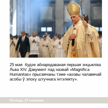
25 мая будзе абнародаваная першая энцыкліка
Льва XIV. Дакумент пад назвай «Magnifica
Humanitas» прысвечаны тэме «аховы чалавечай
асобы ў эпоху штучнага інтэлекту».
Пятніца, 27 сакавіка