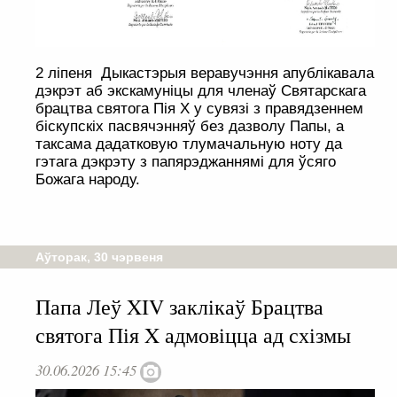
2 ліпеня Дыкастэрыя веравучэння апублікавала
дэкрэт аб экскамуніцы для членаў Святарскага
брацтва святога Пія Х у сувязі з правядзеннем
біскупскіх пасвячэнняў без дазволу Папы, а
таксама дадатковую тлумачальную ноту да
гэтага дэкрэту з папярэджаннямі для ўсяго
Божага народу.
Аўторак, 30 чэрвеня
Папа Леў XIV заклікаў Брацтва
святога Пія X адмовіцца ад схізмы
30.06.2026 15:45