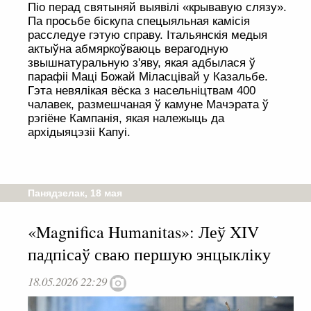
Піо перад святыняй выявілі «крывавую слязу».
Па просьбе біскупа спецыяльная камісія
расследуе гэтую справу. Італьянскія медыя
актыўна абмяркоўваюць верагодную
звышнатуральную з'яву, якая адбылася ў
парафіі Маці Божай Міласцівай у Казальбе.
Гэта невялікая вёска з насельніцтвам 400
чалавек, размешчаная ў камуне Мачэрата ў
рэгіёне Кампанія, якая належыць да
архідыяцэзіі Капуі.
Панядзелак, 18 мая
«Magnifica Humanitas»: Леў XIV
падпісаў сваю першую энцыкліку
18.05.2026 22:29