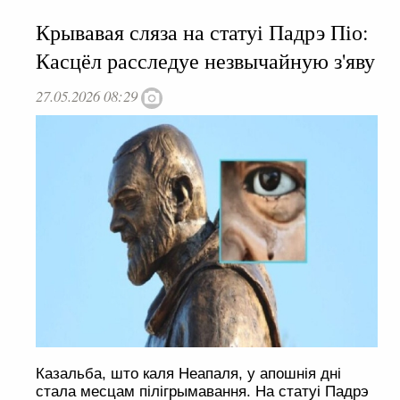
Крывавая сляза на статуі Падрэ Піо:
Касцёл расследуе незвычайную з'яву
27.05.2026 08:29
Казальба, што каля Неапаля, у апошнія дні
стала месцам пілігрымавання. На статуі Падрэ