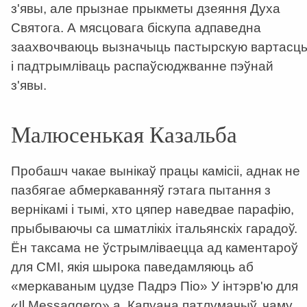
з'явы, але прызнае прыкметы дзеяння Духа
Святога. А мясцовага біскупа адпаведна
заахвочваюць вызначыць пастырскую вартасц
і падтрымліваць распаўсюджванне пэўнай
з'явы.
Малюсенькая Казальба
Пробашч чакае вынікаў працы камісіі, аднак не
пазбягае абмеркаванняў гэтага пытання з
вернікамі і тымі, хто цяпер наведвае парафію,
прыбываючы са шматлікіх італьянскіх гарадоў.
Ён таксама не ўстрымліваецца ад каментароў
для СМІ, якія шырока паведамляюць аб
«меркаваным цудзе Падрэ Піо» У інтэрв'ю для
«Il Messaggero» а. Капуана патлумачыў, чаму,