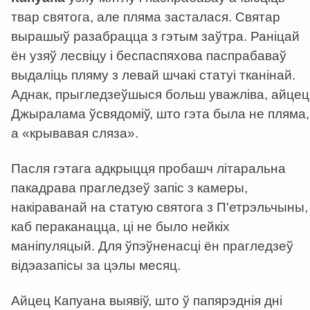
твар святога, але пляма засталася. Святар
вырашыў разабрацца з гэтым заўтра. Раніцай
ён узяў лесвіцу і беспаспяхова паспрабаваў
выдаліць пляму з левай шчакі статуі тканінай.
Аднак, прыгледзеўшыся больш уважліва, айцец
Джыралама ўсвядоміў, што гэта была не пляма,
а «крывавая сляза».
Пасля гэтага адкрыцця пробашч літаральна
пакадрава прагледзеў запіс з камеры,
накіраванай на статую святога з П'етрэльчыны,
каб пераканацца, ці не было нейкіх
маніпуляцый. Для ўпэўненасці ён прагледзеў
відэазапісы за цэлы месяц.
Айцец Капуана выявіў, што ў папярэднія дні