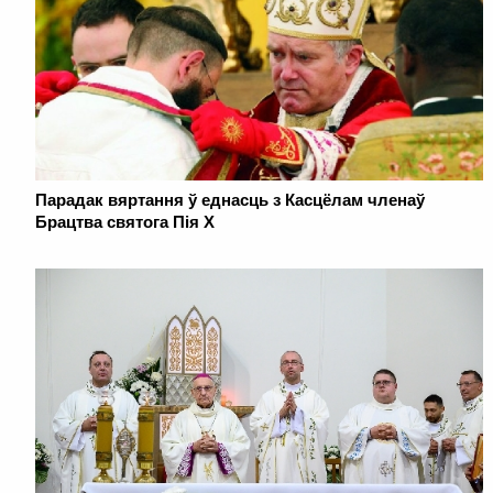
Парадак вяртання ў еднасць з Касцёлам членаў
Брацтва святога Пія X