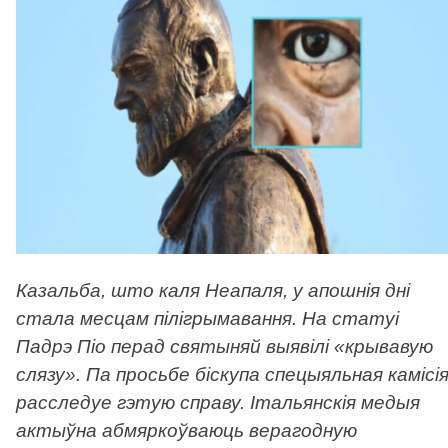
Казальба, што каля Неапаля, у апошнія дні
стала месцам пілігрымавання. На статуі
Падрэ Піо перад святыняй выявілі «крывавую
слязу». Па просьбе біскупа спецыяльная камісі
расследуе гэтую справу. Італьянскія медыя
актыўна абмяркоўваюць верагодную