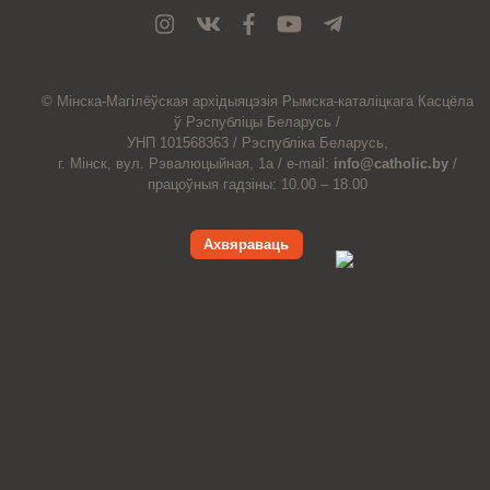
© Мiнска-Магiлёўская
архiдыяцэзiя
Рымска-каталіцкага
Касцёла
ў Рэспубліцы Беларусь /
УНП 101568363 /
Рэспубліка Беларусь,
г. Мінск, вул. Рэвалюцыйная, 1а /
e-mail:
info@catholic.by
/
працоўныя гадзіны: 10.00 – 18.00
Ахвяраваць