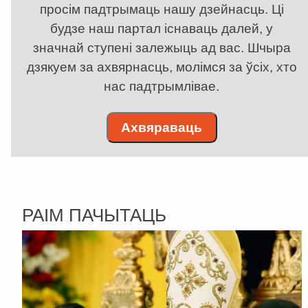
просім падтрымаць нашу дзейнасць. Ці
будзе наш партал існаваць далей, у
значнай ступені залежыць ад вас. Шчыра
дзякуем за ахвярнасць, молімся за ўсіх, хто
нас падтрымлівае.
Ахвяраваць
РАІМ ПАЧЫТАЦЬ