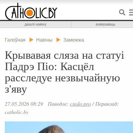
дашлі навіну
ахвяраваць
Галоўная
Навіны
Замежжа
Крывавая сляза на статуі
Падрэ Піо: Касцёл
расследуе незвычайную
з'яву
27.05.2026 08:29
Паводле:
credo.pro
/
Пераклад:
catholic.by