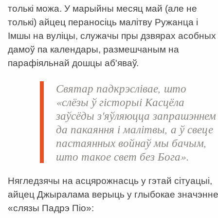
толькі можа. У марыйны месяц май (але не
толькі) айцец пераносіць малітву Ружанца і
Імшы на вуліцы, служачы пры дзвярах асобных
дамоў па календары, размешчаным на
парафіяльнай дошцы аб'яваў.
Святар падкрэслівае, што
«слёзы ў гісторыі Касцёла
заўсёды з'яўляюцца запрашэннем
да пакаяння і малітвы, а ў свеце
пастаянных войнаў мы бачым,
што такое свет без Бога».
Нягледзячы на асцярожнасць у гэтай сітуацыі,
айцец Джыралама верыць у глыбокае значэнн
«слязы Падрэ Піо»: