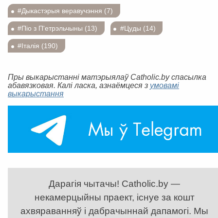
#Дыкастэрыя веравучэння (7)
#Піо з П'етрэльчыны (13)
#Цуды (14)
#Італія (190)
Пры выкарыстанні матэрыялаў Catholic.by спасылка
абавязковая. Калі ласка, азнаёмцеся з
умовамі
выкарыстання
Дарагія чытачы! Catholic.by —
некамерцыйны праект, існуе за кошт
ахвяраванняў і дабрачыннай дапамогі. Мы