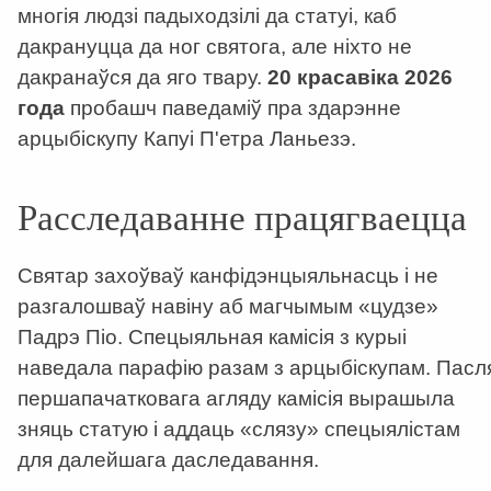
многія людзі падыходзілі да статуі, каб
дакрануцца да ног святога, але ніхто не
дакранаўся да яго твару.
20 красавіка 2026
года
пробашч паведаміў пра здарэнне
арцыбіскупу Капуі П'етра Ланьезэ.
Расследаванне працягваецца
Святар захоўваў канфідэнцыяльнасць і не
разгалошваў навіну аб магчымым «цудзе»
Падрэ Піо. Спецыяльная камісія з курыі
наведала парафію разам з арцыбіскупам. Пасл
першапачатковага агляду камісія вырашыла
зняць статую і аддаць «слязу» спецыялістам
для далейшага даследавання.