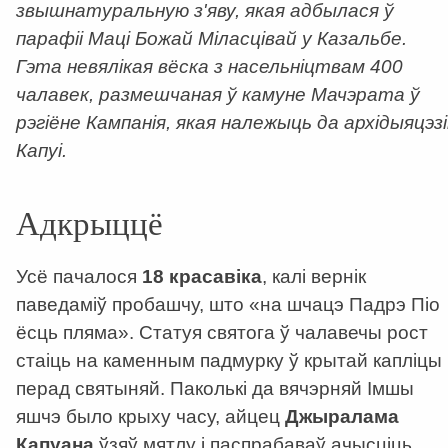
звышнатуральную з'яву, якая адбылася ў
парафіі Маці Божай Міласцівай у Казальбе.
Гэта невялікая вёска з насельніцтвам 400
чалавек, размешчаная ў камуне Мачэрата ў
рэгіёне Кампанія, якая належыць да архідыяцэзі
Капуі.
Адкрыццё
Усё пачалося
18 красавіка
, калі вернік
паведаміў пробашчу, што «на шчацэ Падрэ Піо
ёсць пляма». Статуя святога ў чалавечы рост
стаіць на каменным падмурку ў крытай капліцы
перад святыняй. Паколькі да вячэрняй Імшы
яшчэ было крыху часу, айцец
Джыралама
Капуана
ўзяў мятлу і паспрабаваў ачысціць