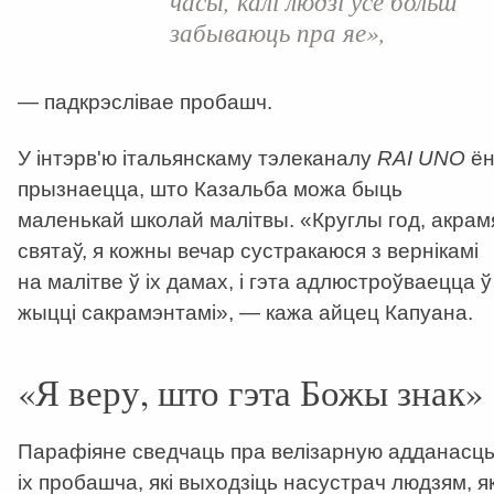
часы, калі людзі ўсё больш
забываюць пра яе»,
— падкрэслівае пробашч.
У інтэрв'ю італьянскаму тэлеканалу
RAI UNO
ё
прызнаецца, што Казальба можа быць
маленькай школай малітвы. «Круглы год, акрам
святаў, я кожны вечар сустракаюся з вернікамі
на малітве ў іх дамах, і гэта адлюстроўваецца ў
жыцці сакрамэнтамі», — кажа айцец Капуана.
«Я веру, што гэта Божы знак»
Парафіяне сведчаць пра велізарную адданасц
іх пробашча, які выходзіць насустрач людзям, я