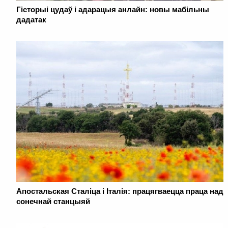
Гісторыі цудаў і адарацыя анлайн: новы мабільны
дадатак
Апостальская Сталіца і Італія: працягваецца праца над
сонечнай станцыяй