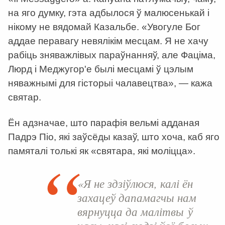
на яго думку, гэта адбылося ў малюсенькай і
нікому не вядомай Казальбе. «Увогуле Бог
аддае перавагу невялікім месцам. Я не хачу
рабіць зняважлівых параўнанняў, але Фаціма,
Люрд і Меджугор'е былі месцамі ў цэлым
няважнымі для гісторыі чалавецтва», — кажа
святар.
Ён адзначае, што парафія вельмі адданая
Падрэ Піо, які заўсёды казаў, што хоча, каб яго
памяталі толькі як «святара, які моліцца».
«Я не здзіўлюся, калі ён
захацеў дапамагчы нам
вярнуцца да малітвы ў