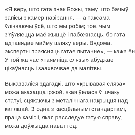
«Я веру, што гэта знак Божы, таму што бачыў
запісы з камер назірання, — а таксама
ўлічваючы ўсё, што мы робім; тое, чым
з'яўляецца маё жыццё і пабожнасць, бо гэта
адпавядае майму шляху веры. Вядома,
эксперты праясняць гэтае пытанне», — кажа ён
У той жа час «таямніца слязы» абуджае
цікаўнасць і заахвочвае да малітвы.
Выказваліся здагадкі, што «крывавая сляза»
можа аказацца іржой, якая ўелася ў шчаку
статуі, сцякаючы з металічнага накрыцця над
капліцай. Згодна з касцёльнымі стандартамі,
праца камісіі, якая расследуе гэтую справу,
можа доўжыцца нават год.