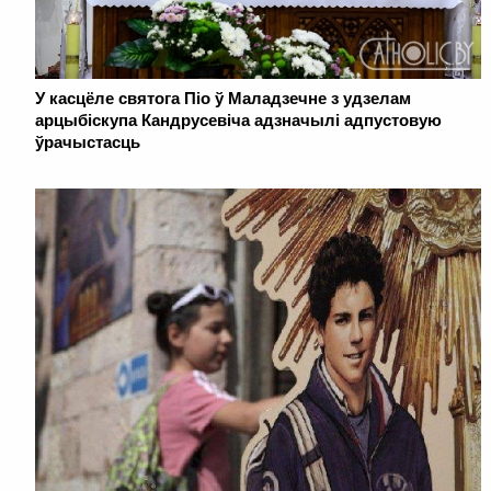
У касцёле святога Піо ў Маладзечне з удзелам
арцыбіскупа Кандрусевіча адзначылі адпустовую
ўрачыстасць