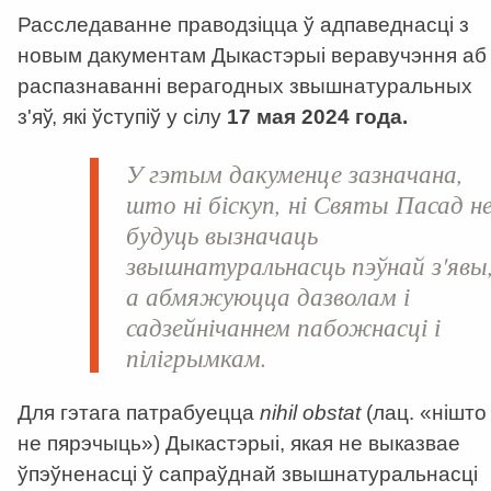
Расследаванне праводзіцца ў адпаведнасці з
новым дакументам Дыкастэрыі веравучэння аб
распазнаванні верагодных звышнатуральных
з'яў, які ўступіў у сілу
17 мая 2024 года.
У гэтым дакуменце зазначана,
што ні біскуп, ні Святы Пасад н
будуць вызначаць
звышнатуральнасць пэўнай з'явы
а абмяжуюцца дазволам і
садзейнічаннем пабожнасці і
пілігрымкам.
Для гэтага патрабуецца
nihil obstat
(лац. «нішто
не пярэчыць») Дыкастэрыі, якая не выказвае
ўпэўненасці ў сапраўднай звышнатуральнасці