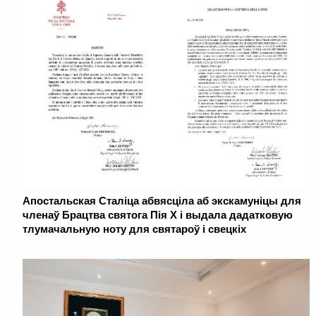
Апостальская Сталіца абвясціла аб экскамуніцы для
членаў Брацтва святога Пія Х і выдала дадатковую
тлумачальную ноту для святароў і свецкіх