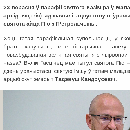
23 верасня ў парафіі святога Казіміра ў Мал
архідыяцэзія) адзначылі адпустовую ўрач
святога айца Піо з П’етрэльчыны.
Хоць гэтая парафіяльная супольнасць, у як
браты капуцыны, мае гістарычнага апекун
новазбудаваная велічная святыня з чырвонай
назвай Вялікі Гасцінец мае тытул святога Піо —
дзень урачыстасці святую Імшу ў гэтым маладз
арцыбіскуп эмэрыт
Тадэвуш Кандрусевіч
.