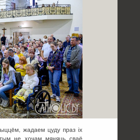
жыццём, жадаем цуду праз іх
гэтым не хочам мяняць сваё