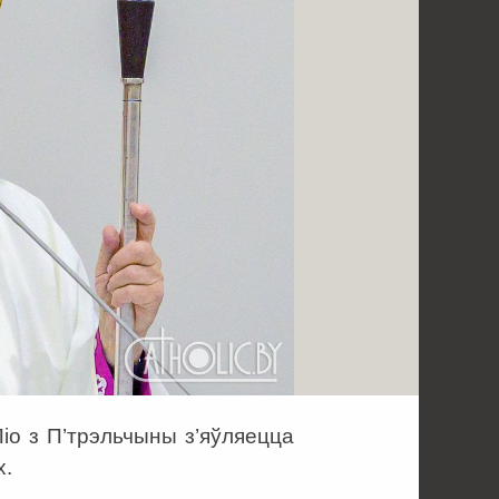
іо з П’трэльчыны з’яўляецца
х.