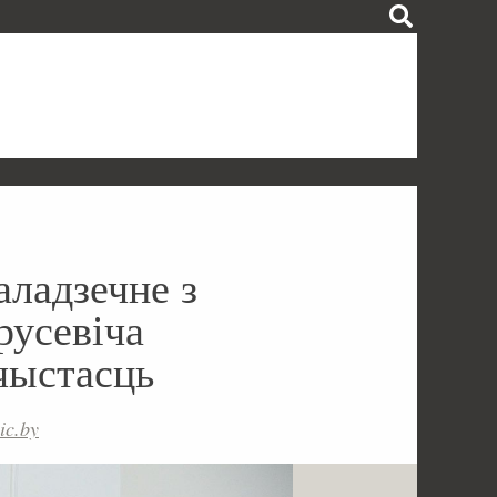
аладзечне з
русевіча
чыстасць
ic.by