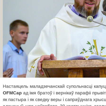
Настаяцель маладзечанскай супольнасці капу
OFMCap
ад імя братоў і вернікаў парафіі прыв
як пастыра і як сведку веры і сапраўднага хрыс