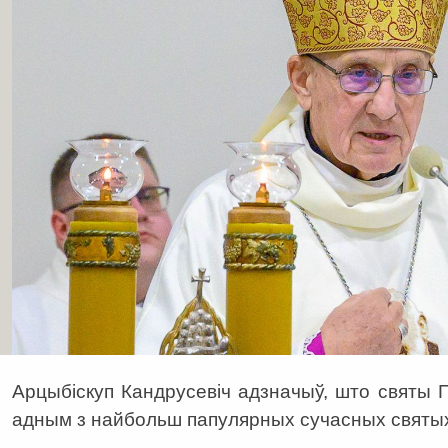
Арцыбіскуп Кандрусевіч адзначыў, што святы П
адным з найбольш папулярных сучасных святы