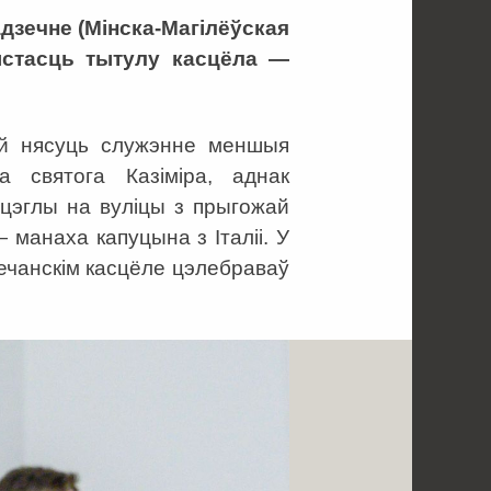
адзечне (Мінска-Магілёўская
ыстасць тытулу касцёла —
ой нясуць служэнне меншыя
а святога Казіміра, аднак
 цэглы на вуліцы з прыгожай
 манаха капуцына з Італіі. У
ечанскім касцёле цэлебраваў