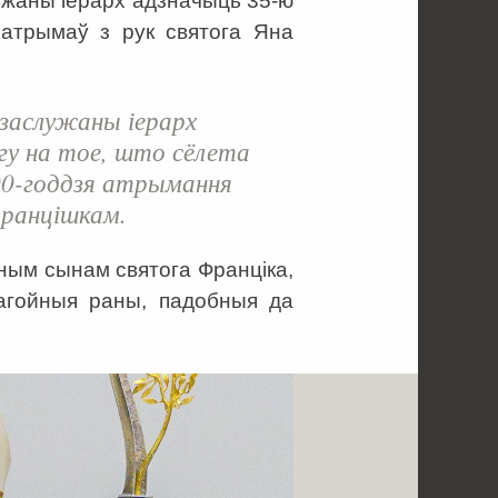
лужаны іерарх адзначыць 35-ю
е атрымаў з рук святога Яна
 заслужаны іерарх
гу на тое, што сёлета
00-годдзя атрымання
ранцішкам.
ўным сынам святога Франціка,
агойныя раны, падобныя да