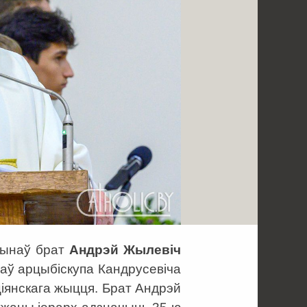
цынаў брат
Андрэй Жылевіч
ітаў арцыбіскупа Кандрусевіча
ціянскага жыцця. Брат Андрэй