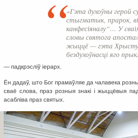
«Гэта духоўны герой с
стыгматык, прарок, віз
канфесіяналу“… У сва
словы святога апостал
жыццё — гэта Хрыстус
бездухоўнасці яго прык
— падкрэсліў іерарх.
Ён дадаў, што Бог прамаўляе да чалавека розны
сваё слова, праз розныя знакі і жыццёвыя пад
асабліва праз святых.