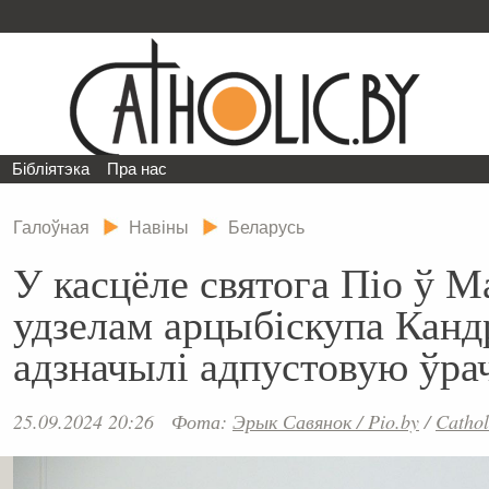
Бібліятэка
Пра нас
Галоўная
Навіны
Беларусь
У касцёле святога Піо ў М
удзелам арцыбіскупа Канд
адзначылі адпустовую ўра
25.09.2024 20:26
Фота:
Эрык Савянок / Pio.by
/
Cathol