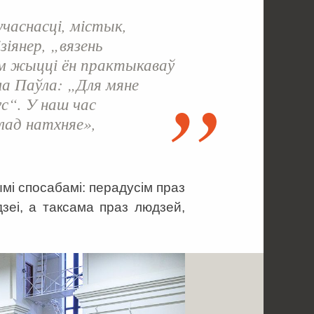
учаснасці, містык,
іянер, „вязень
ім жыцці ён практыкаваў
а Паўла: „Для мяне
“. У наш час
лад натхняе»,
мі спосабамі: перадусім праз
зеі, а таксама праз людзей,