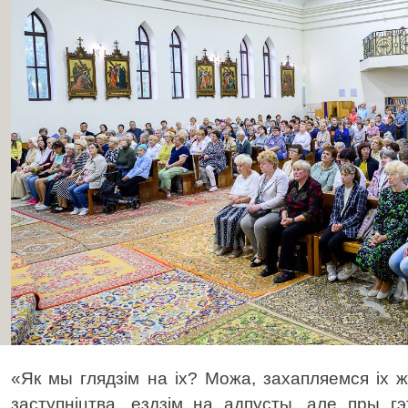
«Як мы глядзім на іх? Можа, захапляемся іх 
заступніцтва, ездзім на адпусты, але пры 