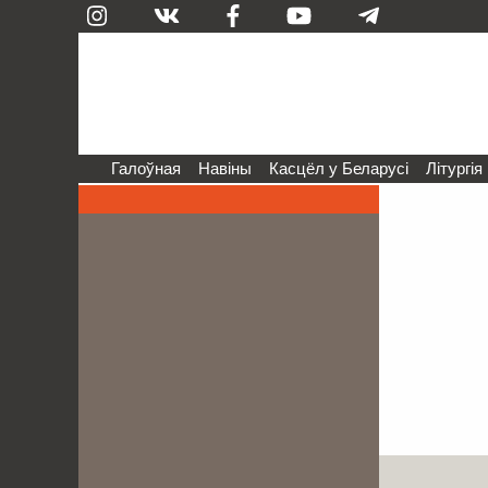
Галоўная
Навіны
Касцёл у Беларусі
Літургія