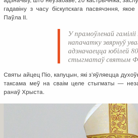
адзначыў, што неўзабаве, 20 кастрычніка, зас
гадавіну з часу біскупскага пасвячэння, яко
Паўла ІІ.
У прамоўленай гаміліі
напачатку звярнуў ува
адзначаецца юбілей 8
стыгматаў святым Ф
Святы айцец Піо, капуцын, які з’яўляецца духо
таксама меў на сваім целе стыгматы — нез
ранаў Хрыста.