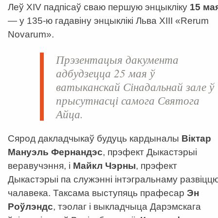
Леў XIV падпісаў сваю першую энцыкліку
15 ма
— у 135-ю гадавіну энцыклікі Льва XIII «Rerum
Novarum».
Прэзентацыя дакумента
адбудзецца 25 мая ў
ватыканскай Сінадальнай зале ў
прысутнасці самога Святога
Айца.
Сярод дакладчыкаў будуць кардыналы
Віктар
Мануэль Фернандэс
, прэфект Дыкастэрыі
веравучэння, і
Майкл Чэрны
, прэфект
Дыкастэрыі па служэнні інтэгральнаму развіцц
чалавека. Таксама выступяць прафесар
Эн
Роўлэндс
, тэолаг і выкладчыца Дарэмскага