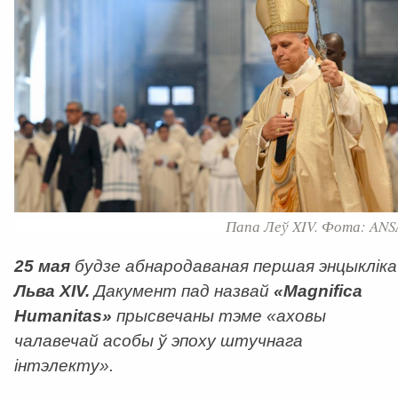
Папа Леў XIV. Фота: ANS
25 мая
будзе абнародаваная першая энцыкліка
Льва XIV.
Дакумент пад назвай
«Magnifica
Humanitas»
прысвечаны тэме «аховы
чалавечай асобы ў эпоху штучнага
інтэлекту».