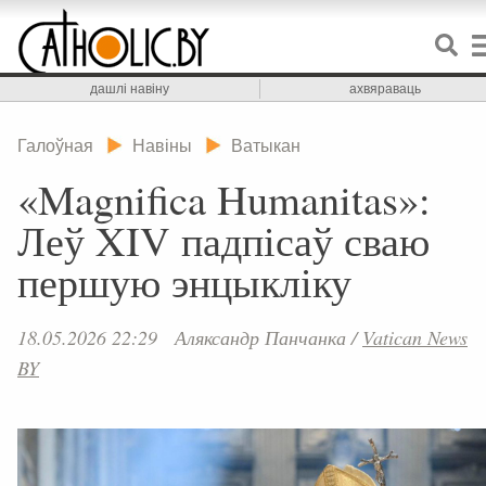
дашлі навіну
ахвяраваць
Галоўная
Навіны
Ватыкан
«Magnifica Humanitas»:
Леў XIV падпісаў сваю
першую энцыкліку
18.05.2026 22:29
Аляксандр Панчанка
/
Vatican News
BY