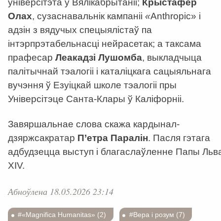
ўніверсітэта ў Вялікабрытаніі;
Крыстафер
Олах
, сузаснавальнік кампаніі
«
Anthropic
»
і
адзін з вядучых спецыялістаў па
інтэрпрэтабельнасці нейрасетак; а таксама
прафесар
Леакадзі Лушомба
, выкладчыца
палітычнай тэалогіі і каталіцкага сацыяльнага
вучэння ў Езуіцкай школе тэалогіі пры
Універсітэце Санта-Клары ў Каліфорніі.
Завяршальнае слова скажа кардынал-
дзяржсакратар
П’етра Паралін
. Пасля гэтага
адбудзецца выступ і благаслаўленне Папы Льв
XIV.
Абноўлена 18.05.2026 23:14
#«Magnifica Humanitas» (2)
#Вера і розум (7)