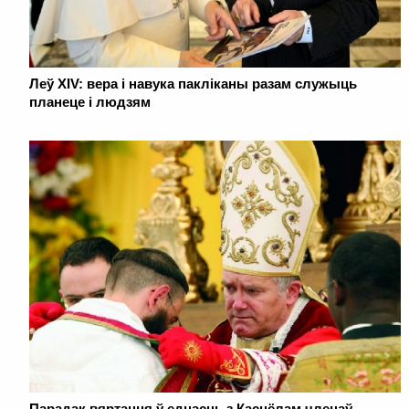
Леў XIV: вера і навука пакліканы разам служыць
планеце і людзям
Парадак вяртання ў еднасць з Касцёлам членаў