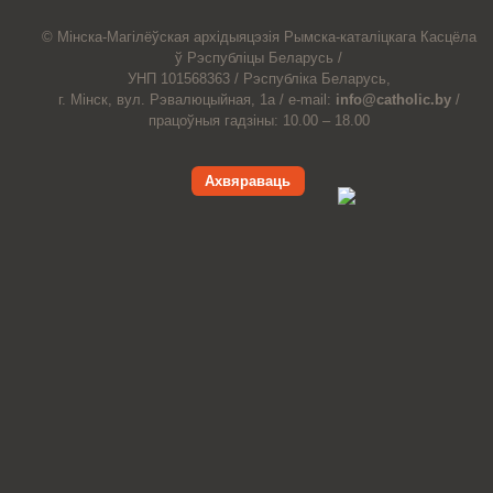
© Мiнска-Магiлёўская
архiдыяцэзiя
Рымска-каталіцкага
Касцёла
ў Рэспубліцы Беларусь /
УНП 101568363 /
Рэспубліка Беларусь,
г. Мінск, вул. Рэвалюцыйная, 1а /
e-mail:
info@catholic.by
/
працоўныя гадзіны: 10.00 – 18.00
Ахвяраваць