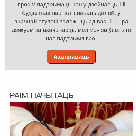
просім падтрымаць нашу дзейнасць. Ці
будзе наш партал існаваць далей, у
значнай ступені залежыць ад вас. Шчыра
дзякуем за ахвярнасць, молімся за ўсіх, хто
нас падтрымлівае.
Ахвяраваць
РАІМ ПАЧЫТАЦЬ