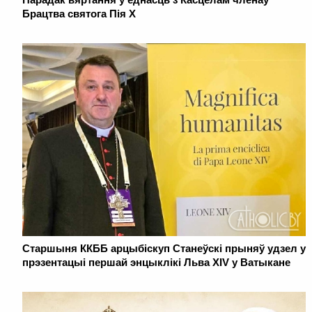
Брацтва святога Пія X
Старшыня ККББ арцыбіскуп Станеўскі прыняў удзел у
прэзентацыі першай энцыклікі Льва XIV у Ватыкане