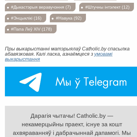
#Дыкастэрыя веравучэння (7)
#Штучны інтэлект (12)
#Энцыклікі (16)
#Навука (92)
#Папа Леў XIV (178)
Пры выкарыстанні матэрыялаў Catholic.by спасылка
абавязковая. Калі ласка, азнаёмцеся з
умовамі
выкарыстання
Дарагія чытачы! Catholic.by —
некамерцыйны праект, існуе за кошт
ахвяраванняў і дабрачыннай дапамогі. Мы