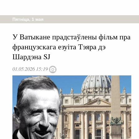
Пятніца, 1 мая
У Ватыкане прадстаўлены фільм пра
французскага езуіта Тэяра дэ
Шардэна SJ
01.05.2026 15:19