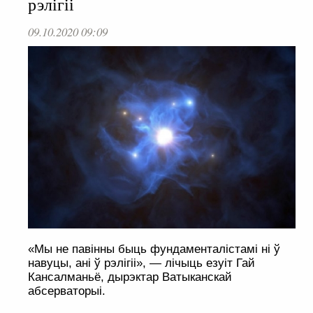
рэлігіі
09.10.2020 09:09
«Мы не павінны быць фундаменталістамі ні ў
навуцы, ані ў рэлігіі», — лічыць езуіт Гай
Кансалманьё, дырэктар Ватыканскай
абсерваторыі.