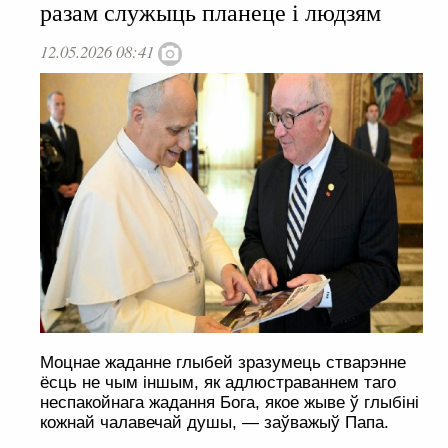
разам служыць планеце і людзям
12.05.2026 08:41
Моцнае жаданне глыбей зразумець стварэнне
ёсць не чым іншым, як адлюстраваннем таго
неспакойнага жадання Бога, якое жыве ў глыбіні
кожнай чалавечай душы, — заўважыў Папа.