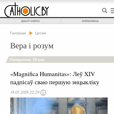
дашлі навіну
ахвяраваць
Галоўная
Цэтлікі
Вера і розум
Панядзелак, 18 мая
«Magnifica Humanitas»: Леў XIV
падпісаў сваю першую энцыкліку
18.05.2026 22:29