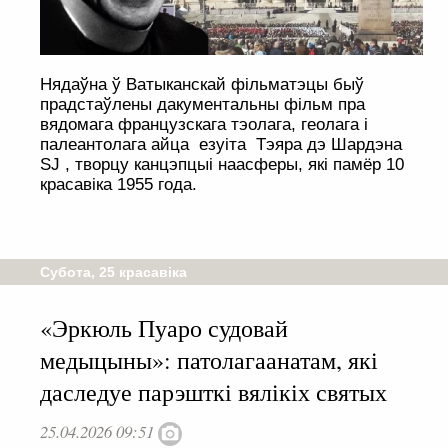
Нядаўна ў Ватыканскай фільматэцы быў
прадстаўлены дакументальны фільм пра
вядомага французскага тэолага, геолага і
палеантолага айца езуіта Тэяра дэ Шардэна
SJ , творцу канцэпцыі наасферы, які памёр 10
красавіка 1955 года.
Субота, 25 красавіка
«Эркюль Пуаро судовай
медыцыны»: патолагаанатам, які
даследуе парэшткі вялікіх святых
25.04.2026 09:51