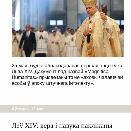
25 мая будзе абнародаваная першая энцыкліка
Льва XIV. Дакумент пад назвай «Magnifica
Humanitas» прысвечаны тэме «аховы чалавечай
асобы ў эпоху штучнага інтэлекту».
Аўторак, 12 мая
Леў XIV: вера і навука пакліканы