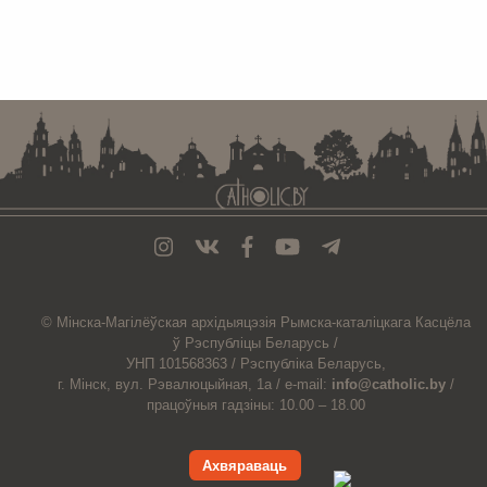
. . . . . . . . . . . . . . . . . . . . . . . . . . . . . . . . . . . . . . . . . . . . . . . . . . . . . . . . . . . . .
© Мiнска-Магiлёўская
архiдыяцэзiя
Рымска-каталіцкага
Касцёла
ў Рэспубліцы Беларусь /
УНП 101568363 /
Рэспубліка Беларусь,
г. Мінск, вул. Рэвалюцыйная, 1а /
e-mail:
info@catholic.by
/
працоўныя гадзіны: 10.00 – 18.00
Ахвяраваць