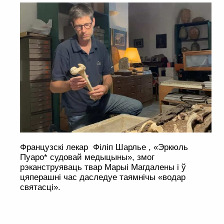
Французскі лекар Філіп Шарлье , «Эркюль
Пуаро* судовай медыцыны», змог
рэканструяваць твар Марыі Магдалены і ў
цяперашні час даследуе таямнічы «водар
святасці».