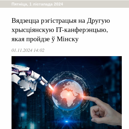
Пятніца, 1 лістапада 2024
Вядзецца рэгістрацыя на Другую
хрысціянскую IT-канферэнцыю,
якая пройдзе ў Мінску
01.11.2024 14:02