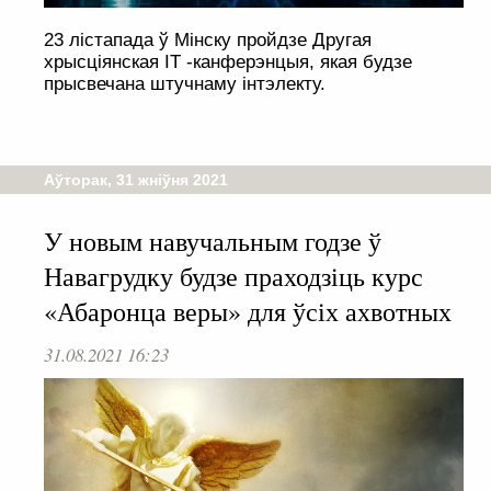
23 лістапада ў Мінску пройдзе Другая
хрысціянская IT -канферэнцыя, якая будзе
прысвечана штучнаму інтэлекту.
Аўторак, 31 жніўня 2021
У новым навучальным годзе ў
Навагрудку будзе праходзіць курс
«Абаронца веры» для ўсіх ахвотных
31.08.2021 16:23