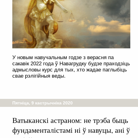
У новым навучальным годзе з верасня па
сакавік 2022 года ў Навагрудку будзе праходзіць
адмысловы курс для тых, хто жадае паглыбіць
свае рэлігійныя веды.
Пятніца, 9 кастрычніка 2020
Ватыканскі астраном: не трэба быць
фундаменталістамі ні ў навуцы, ані ў