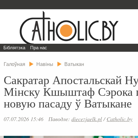
Бібліятэка
Пра нас
Галоўная
Навіны
Ватыкан
Сакратар Апостальскай Н
Мінску Кшыштаф Сэрока 
новую пасаду ў Ватыкане
07.07.2026 15:46
Паводле:
diecezjaelk.pl
/
Catholic.by