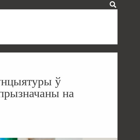
унцыятуры ў
прызначаны на