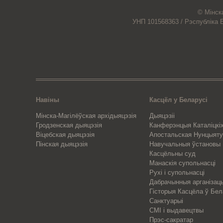
© Мiнск
УНП 101568363 /
Рэспубліка 
Навіны
Касцёл у Беларусі
Мінска-Магілёўская архідыяцэзія
Дыяцэзіі
Гродзенская дыяцэзія
Канферэнцыя Каталіцкіх
Віцебская дыяцэзія
Апостальская Нунцыяту
Пінская дыяцэзія
Навучальныя ўстановы
Касцёльны суд
Манаскія супольнасці
Рухі і супольнасці
Дабрачынныя арганізац
Гісторыя Касцёла ў Бел
Санктуарыі
СМІ і выдавецтвы
Прэс-сакратар