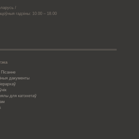
ларусь /
ацоўныя гадзіны: 10.00 – 18.00
тэка
 Пісанне
йныя дакументы
 іерархаў
ўнік
ялы для катэхетаў
рам
к