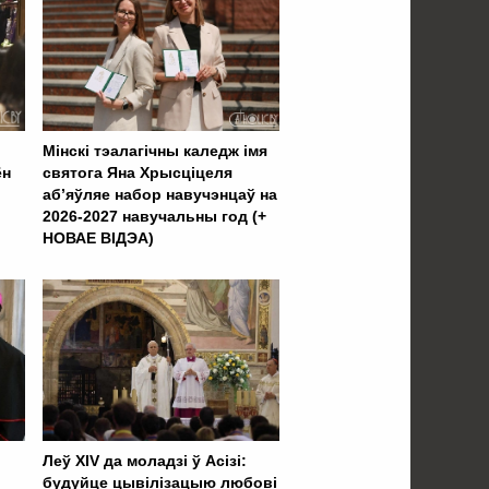
Мінскі тэалагічны каледж імя
ён
святога Яна Хрысціцеля
аб’яўляе набор навучэнцаў на
2026-2027 навучальны год (+
НОВАЕ ВІДЭА)
Леў XIV да моладзі ў Асізі:
будуйце цывілізацыю любові