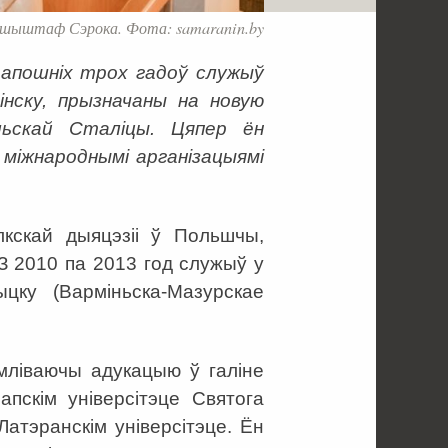
шыштаф Сэрока. Фота: samaranin.by
у апошніх трох гадоў служыў
нску, прызначаны на новую
ьскай Сталіцы. Цяпер ён
і міжнароднымі арганізацыямі
кскай дыяцэзіі ў Польшчы,
З 2010 па 2013 год служыў у
ыцку (Варміньска-Мазурскае
мліваючы адукацыю ў галіне
апскім універсітэце Святога
Латэранскім універсітэце. Ён