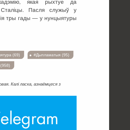
кадэмію, якая рыхтуе да
 Сталіцы. Пасля служыў у
нія тры гады ― у нунцыятуры
ятура (69)
#Дыпламатыя (95)
(958)
ая. Калі ласка, азнаёмцеся з