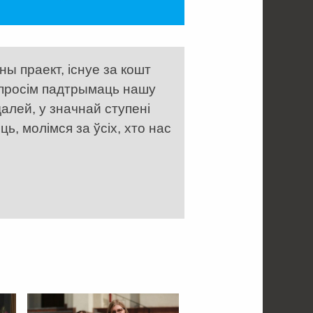
ы праект, існуе за кошт
 просім падтрымаць нашу
алей, у значнай ступені
, молімся за ўсіх, хто нас