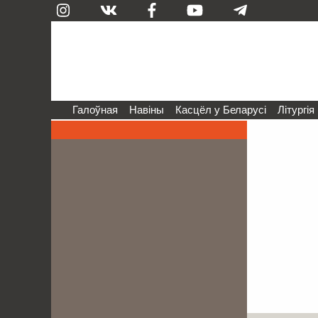
Галоўная
Навіны
Касцёл у Беларусі
Літургія