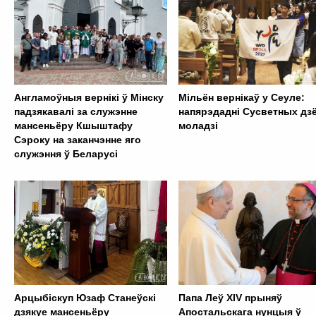
Англамоўныя вернікі ў Мінску
Мільён вернікаў у Сеуле:
падзякавалі за служэнне
напярэдадні Сусветных дз
мансеньёру Кшыштафу
моладзі
Сэроку на заканчэнне яго
служэння ў Беларусі
Арцыбіскуп Юзаф Станеўскі
Папа Леў XIV прыняў
дзякуе мансеньёру
Aпостальскага нунцыя ў