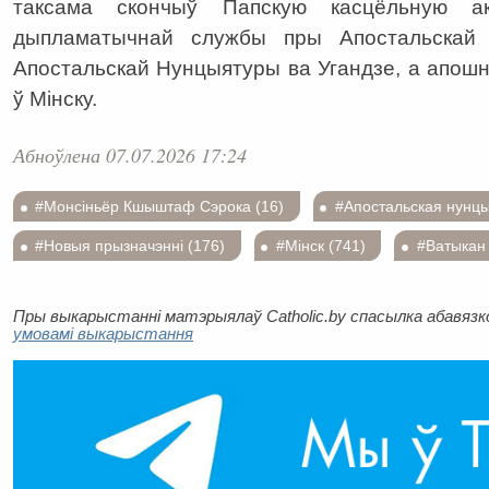
таксама скончыў Папскую касцёльную а
дыпламатычнай службы пры Апостальскай
Апостальскай Нунцыятуры ва Угандзе, а апош
ў Мінску.
Абноўлена 07.07.2026 17:24
#Монсіньёр Кшыштаф Сэрока (16)
#Апостальская нунцы
#Новыя прызначэнні (176)
#Мінск (741)
#Ватыкан 
Пры выкарыстанні матэрыялаў Catholic.by спасылка абавязков
умовамі выкарыстання