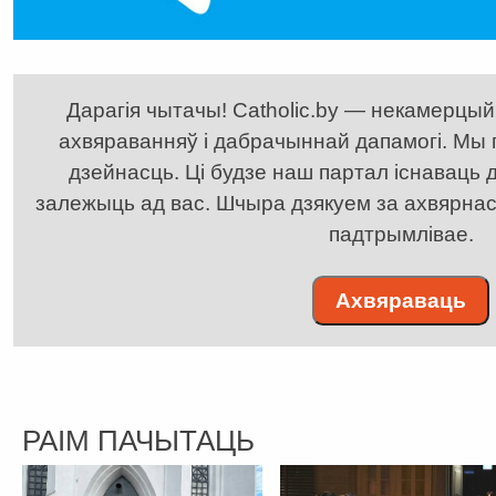
Дарагія чытачы! Catholic.by — некамерцыйн
ахвяраванняў і дабрачыннай дапамогі. Мы
дзейнасць. Ці будзе наш партал існаваць д
залежыць ад вас. Шчыра дзякуем за ахвярнасць
падтрымлівае.
Ахвяраваць
РАІМ ПАЧЫТАЦЬ