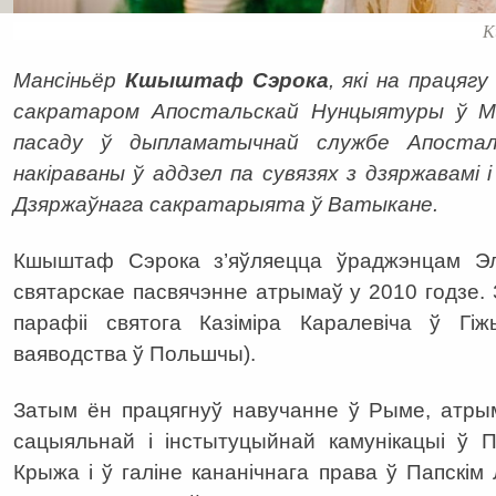
К
Мансіньёр
Кшыштаф Сэрока
, які на працяг
сакратаром Апостальскай Нунцыятуры ў Мі
пасаду ў дыпламатычнай службе Апостал
накіраваны ў аддзел па сувязях з дзяржавамі 
Дзяржаўнага сакратарыята ў Ватыкане.
Кшыштаф Сэрока з’яўляецца ўраджэнцам Эл
святарскае пасвячэнне атрымаў у 2010 годзе. 
парафіі святога Казіміра Каралевіча ў Гіж
ваяводства ў Польшчы).
Затым ён працягнуў навучанне ў Рыме, атры
сацыяльнай і інстытуцыйнай камунікацыі ў П
Крыжа і ў галіне кананічнага права ў Папскім 