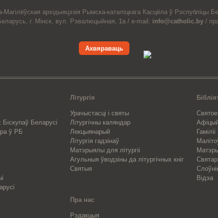
а-Магiлёўская
архiдыяцэзiя
Рымска-каталіцкага
Касцёла
ў Рэспубліцы Бе
Беларусь,
г. Мінск, вул. Рэвалюцыйная, 1а /
e-mail:
info@catholic.by
/
пр
Ахвяраваць
Літургія
Біблія
Урачыстасці і святы
Святое
 Біскупаў Беларусі
Літургічны каляндар
Афіцы
ра ў РБ
Лекцыянарый
Гаміліі
Літургія гадзінаў
Маліто
Матэрыялы для літургіі
Матэры
Агульныя ўводзіны да літургічных кніг
Свята
Святыя
Слоўні
ыі
Відэа
арусі
Пра нас
Рэдакцыя