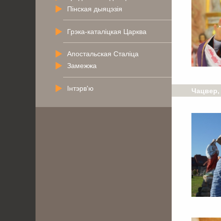
Пінская дыяцэзія
Грэка-каталіцкая Царква
Апостальская Сталіца
Замежжа
Інтэрв'ю
Чацвер, 