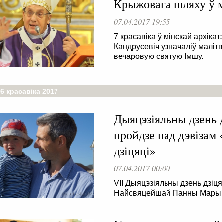
Крыжовага шляху ў м
07.04.2017 19:55
7 красавіка ў мінскай архіка
Кандрусевіч узначаліў маліт
вечаровую святую Імшу.
6 красавіка 2017
Дыяцэзіяльны дзень д
пройдзе пад дэвізам
дзіцяці»
07.04.2017 00:00
VII Дыяцэзіяльны дзень дзіц
Найсвяцейшай Панны Марыі ў