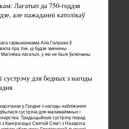
кам: Лагатып да 750-годдзя
дзе, але пажаданні католікаў
кага гарвыканкама Ала Галушка ў
вяла пра тое, ці будзе зменены
Магілёва лагатып, у які не былі ўключаны
і сустрэчу для бедных з нагоды
адня
азарэтанак у Гродне з нагоды набліжэння
дбылася сустрэча для маламаёмных і
ыхарства. Традыцыйную сустрэчу перад
і з Кангрэгацыі Святой Сям’і з Назарэта