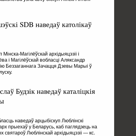
эўскі SDB наведаў католікаў
 Мінска-Магілёўскай архідыяцэзіі і
ілёва і Магілёўскай вобласці Аляксандр
ію Беззаганнага Зачацця Дзевы Марыі ў
луску.
слаў Будзік наведаў каталіцкія
ны
бласць наведаў арцыбіскуп Люблінскі
рарх прыехаў у Беларусь, каб паглядзець на
ох святароў Люблінскай архідыяцэзіі — кс.