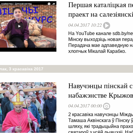
Першая каталіцкая п
праект на салезіянск
04.04.2017 10:22
На YouTube канале sdb.by/ne
Мінску выходзіць новая пера
Перадача мае адпаведную на
хлопчык Мікалай Карабко.
ак, 3 красавіка 2017
Навучэнцы пінскай с
набажэнстве Крыжова
04.04.2017 00:00
2 красавіка навучэнцы Міжды
Тамаша Аквінскага ў Пінску 
шляху, які традыцыйна прахо
святароў з усёй дыяцэзіі. На