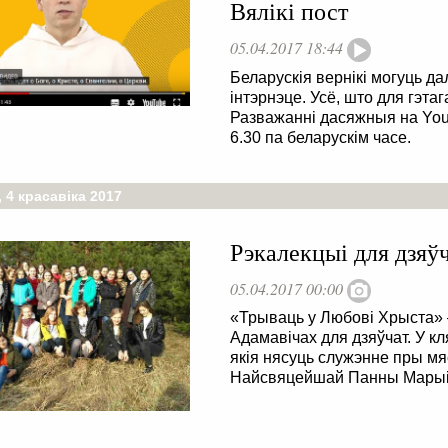
Вялікі пост
05.04.2017 18:44
Беларускія вернікі могуць д
інтэрнэце. Усё, што для гэта
Разважанні дасяжныя на You
6.30 па беларускім часе.
 4 красавіка 2017
Рэкалекцыі для дзяў
05.04.2017 00:00
«Трываць у Любові Хрыста» 
Адамавічах для дзяўчат. У кл
якія нясуць служэнне пры м
Найсвяцейшай Панны Марыі,