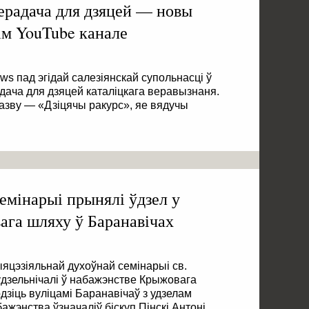
ерадача для дзяцей — новы
ім YouTube канале
ws пад эгідай салезіянскай супольнасці ў
дача для дзяцей каталіцкага веравызнаня.
зву — «Дзіцячы ракурс», яе вядучы
емінарыі прынялі ўдзел у
га шляху ў Баранавічах
яцэзіяльнай духоўнай семінарыі св.
ўдзельнічалі ў набажэнстве Крыжовага
дзіць вуліцамі Баранавічаў з удзелам
бажэнства ўзначаліў біскуп Пінскі Антоні