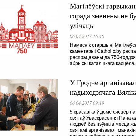
Магілёўскі гарвыкан
горада зменены не бу
улічаць
06.04.2017 16:40
Намеснік старшыні Магілёўс
каментарыі Catholic.by распа
распрацаваны да 750-годдзя 
абрысы каталіцкага касцёла.
У Гродне арганізавал
надыходзячага Вялік
06.04.2017 09:19
5 красавіка ў доме сясцёр н
святаў Уваскрасення Пана а
людзей без пэўнага месца ж
святамі арганізавалі манахін