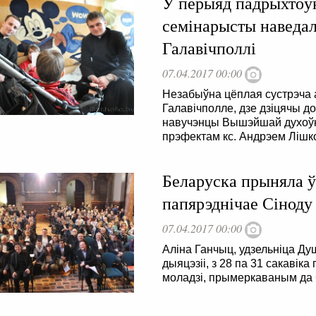
У перыяд падрыхтоўк
семінарысты наведал
Галавічполлі
07.04.2017 00:00
Незабыўна цёплая сустрэча 
Галавічполле, дзе дзіцячы д
навучэнцы Вышэйшай духоўна
прэфектам кс. Андрэем Лішк
Беларуска прыняла ўд
папярэднічае Сіноду 
07.04.2017 00:00
Аліна Ганчыц, удзельніца Д
дыяцэзіі, з 28 па 31 сакавік
моладзі, прымеркаваным да 