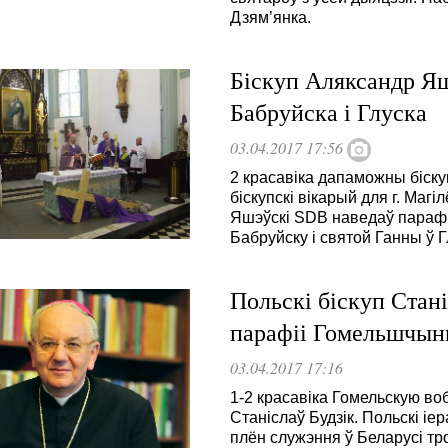
Дзям’янка.
Біскуп Аляксандр Яш
Бабруйска і Глуска
03.04.2017 17:56
2 красавіка дапаможны біскуп
біскупскі вікарый для г. Маг
Яшэўскі SDB наведаў параф
Бабруйску і святой Ганны ў Г
Польскі біскуп Стані
парафіі Гомельшчы
03.04.2017 17:16
1-2 красавіка Гомельскую во
Станіслаў Будзік. Польскі іе
плён служэння ў Беларусі тр