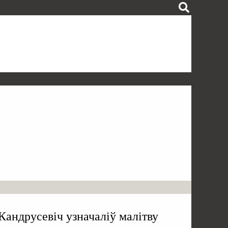
Кандрусевіч узначаліў малітву