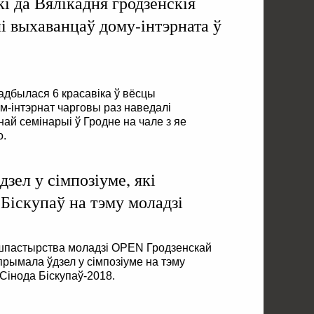
і да Вялікадня гродзенскія
і выхаванцаў дому-інтэрната ў
адбылася 6 красавіка ў вёсцы
ом-інтэрнат чарговы раз наведалі
й семінарыі ў Гродне на чале з яе
о.
зел у сімпозіуме, які
Біскупаў на тэму моладзі
ушпастырства моладзі OPEN Гродзенскай
а прымала ўдзел у сімпозіуме на тэму
Сінода Біскупаў-2018.