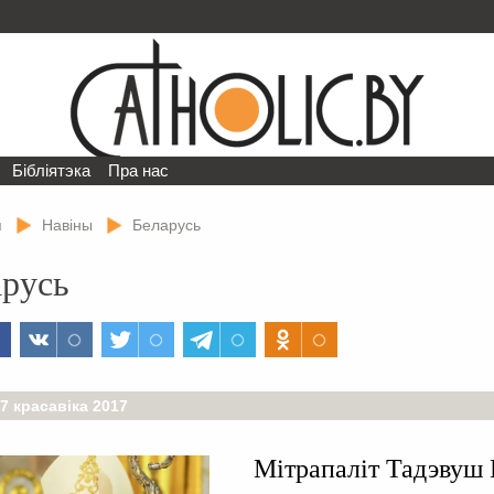
Бібліятэка
Пра нас
я
Навіны
Беларусь
арусь
 7 красавіка 2017
Мітрапаліт Тадэвуш 