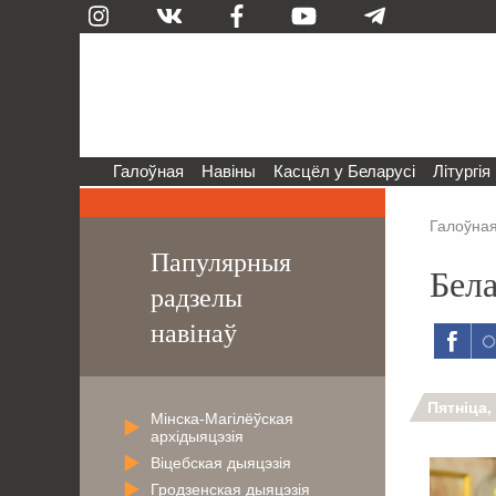
Галоўная
Навіны
Касцёл у Беларусі
Літургія
Галоўна
Папулярныя
Бел
радзелы
навінаў
Пятніца,
Мінска-Магілёўская
архідыяцэзія
Віцебская дыяцэзія
Гродзенская дыяцэзія