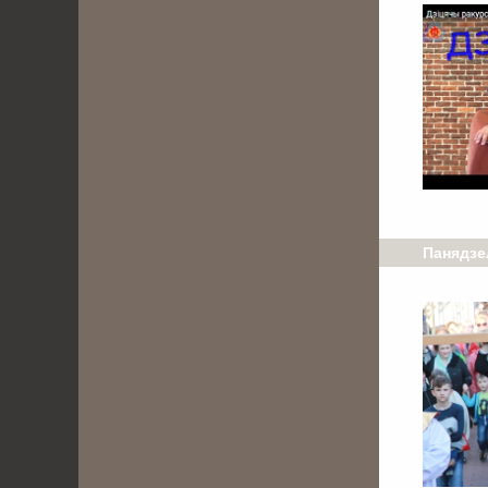
Панядзел