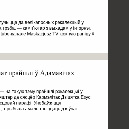
алучыцца да велікапосных рэкалекцый у
га трэба, — камп’ютар з выхадам у інтэрнэт.
tube-канале Maskacjusz TV кожную раніцу ў
чат прайшлі ў Адамавічах
— на такую тэму прайшлі рэкалекцыі ў
яштар да сясцёр Кармэлітак Дзіцятка Езус,
ясцовай парафіі Унебаўзяцця
 прыбыла амаль трыццаць дзяўчат.