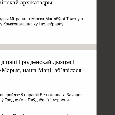
інскай архікатэдры
тэдры Мітрапаліт Мінска-Магілёўскі Тадэвуш
ву Крыжовага шляху і цэлебраваў
зіцяці Гродзенскай дыяцэзіі
 «Марыя, наша Маці, аб’явілася
яці пройдзе ў парафіі Беззаганнага Зачацця
 Гродне (мн. Паўднёвы) 1 чэрвеня.