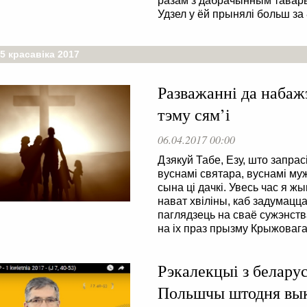
разам з дабрачынным тавары
Удзел у ёй прынялі больш за 
5 красавіка 2017
Разважанні да набаж
тэму сям’і
06.04.2017 00:00
Дзякуй Табе, Езу, што запра
вуснамі святара, вуснамі муж
сына ці дачкі. Увесь час я ж
нават хвіліны, каб задумацц
паглядзець на сваё сужэнства
на іх праз прызму Крыжовага
Рэкалекцыі з беларус
Польшчы штодня выкл