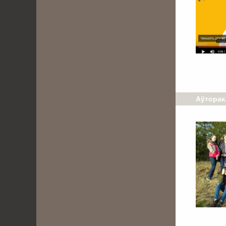
Аўторак,