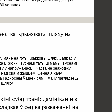
ствам «Карытас» Гродзенскай дыяцэзіі.
80 чалавек.
энства Крыжовага шляху на
сіў мяне на гэты Крыжовы шлях. Запрасіў
а ці жонкі, вуснамі таты ці мамы, вуснамі
ыву ў напружанасці i часта не знаходжу
а над сваім жыццём. Сёння я хачу
 i адносіны ў маёй сям’і. Хачу паглядзець
 шляху.
кімі субцітрамі: дамініканін з
адвае ў сеціва разважанні на