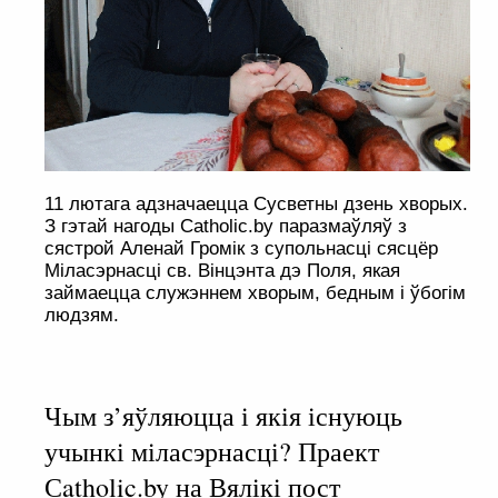
11 лютага адзначаецца Сусветны дзень хворых.
З гэтай нагоды Catholic.by паразмаўляў з
сястрой Аленай Громік з супольнасці сясцёр
Міласэрнасці св. Вінцэнта дэ Поля, якая
займаецца служэннем хворым, бедным і ўбогім
людзям.
Чым з’яўляюцца і якія існуюць
учынкі міласэрнасці? Праект
Сatholic.by на Вялікі пост