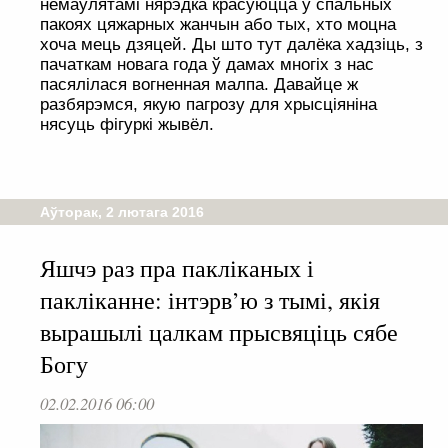
немаўлятамі нярэдка красуюцца ў спальных
пакоях цяжарных жанчын або тых, хто моцна
хоча мець дзяцей. Ды што тут далёка хадзіць, з
пачаткам новага года ў дамах многіх з нас
пасялілася вогненная малпа. Давайце ж
разбярэмся, якую пагрозу для хрысціяніна
нясуць фігуркі жывёл.
Аўторак, 2 лютага 2016
Яшчэ раз пра пакліканых і
пакліканне: інтэрв’ю з тымі, якія
вырашылі цалкам прысвяціць сябе
Богу
02.02.2016 06:00