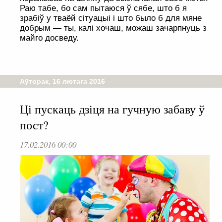
Раю табе, бо сам пытаюся ў сябе, што б я
зрабіў у тваёй сітуацыі і што было б для мяне
добрым — ты, калі хочаш, можаш зачарпнуць з
майго досведу.
Аўторак, 16 лютага 2016
Ці пускаць дзіця на гучную забаву ў
пост?
17.02.2016 00:00