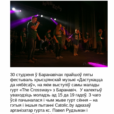
30 студзеня ў Баранавічах прайшоў пяты
фестываль хрысціянскай музыкі «Дастукацца
да нябёсаў», на якім выступіў самы малады
гурт «The Crossway» з Баранавіч. У калектыў
уваходзіць моладзь ад 15 да 19 гадоў. З чаго
ўсё пачыналася і чым жыве гурт сёння – на
гэтыя і іншыя пытанні Catolic.by адказаў
арганізатар гурта кс. Павел Рудзьман і