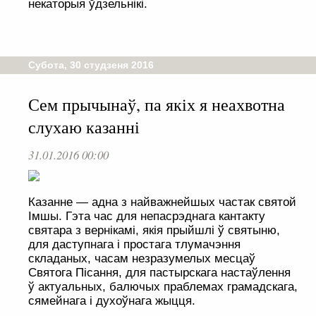
некаторыя ўдзельнікі.
Субота, 30 студзеня 2016
Сем прычынаў, па якіх я неахвотна
слухаю казанні
31.01.2016 00:00
Казанне — адна з найважнейшых частак святой
Імшы. Гэта час для непасрэднага кантакту
святара з вернікамі, якія прыйшлі ў святыню,
для даступнага і простага тлумачэння
складаных, часам незразумелых месцаў
Святога Пісання, для пастырскага настаўлення
ў актуальных, балючых праблемах грамадскага,
сямейнага і духоўнага жыцця.