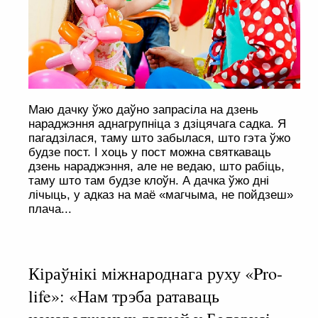
Маю дачку ўжо даўно запрасіла на дзень
нараджэння аднагрупніца з дзіцячага садка. Я
пагадзілася, таму што забылася, што гэта ўжо
будзе пост. І хоць у пост можна святкаваць
дзень нараджэння, але не ведаю, што рабіць,
таму што там будзе клоўн. А дачка ўжо дні
лічыць, у адказ на маё «магчыма, не пойдзеш»
плача...
Кіраўнікі міжнароднага руху «Pro-
life»: «Нам трэба ратаваць