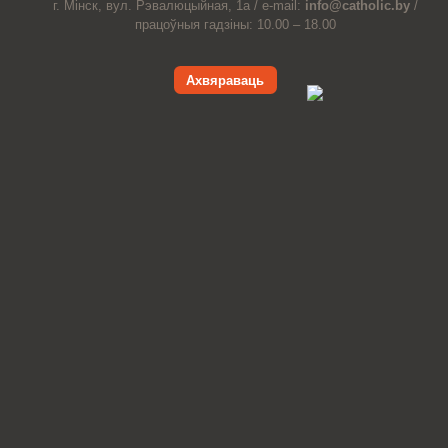
г. Мінск, вул. Рэвалюцыйная, 1а /
e-mail:
info@catholic.by
/
працоўныя гадзіны: 10.00 – 18.00
Ахвяраваць