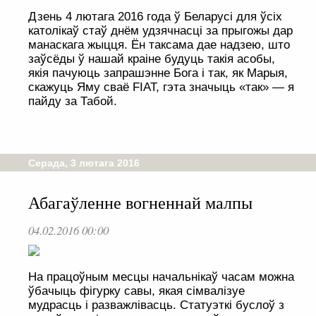
Дзень 4 лютага 2016 года ў Беларусі для ўсіх
католікаў стаў днём удзячнасці за прыгожы дар
манаскага жыцця. Ён таксама дае надзею, што
заўсёды ў нашай краіне будуць такія асобы,
якія пачуюць запрашэнне Бога і так, як Марыя,
скажуць Яму сваё FIAT, гэта значыць «так» — я
пайду за Табой.
Серада, 3 лютага 2016
Абагаўленне вогненнай малпы
04.02.2016 00:00
На працоўным месцы начальнікаў часам можна
ўбачыць фігурку савы, якая сімвалізуе
мудрасць і разважлівасць. Статуэткі буслоў з