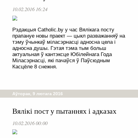
10.02.2016 16:24
Рэдакцыя Сatholic.by у час Вялікага посту
прапануе новы праект — цыкл разважанняў на
тэму ўчынкаў міласэрнасці адносна цела і
адносна душы. Гэтая тэма тым больш
актуальная ў кантэксце Юбілейнага Года
Міласэрнасці, які пачаўся ў Паўсюдным
Касцёле 8 снежня.
Аўторак, 9 лютага 2016
Вялікі пост у пытаннях і адказах
10.02.2016 00:00