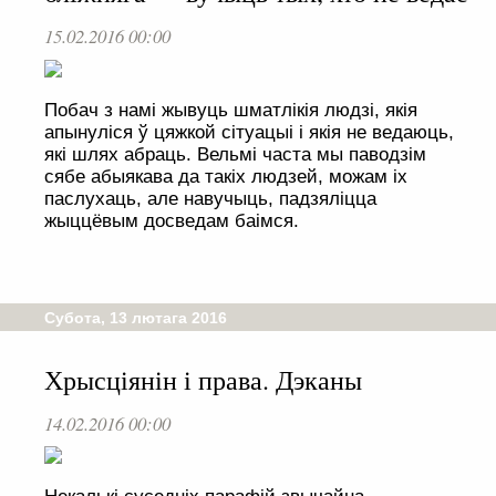
15.02.2016 00:00
Побач з намі жывуць шматлікія людзі, якія
апынуліся ў цяжкoй сітуацыі і якія не ведаюць,
які шлях абраць. Вельмі часта мы паводзім
сябе абыякава да такіх людзей, можам іх
паслухаць, але навучыць, падзяліцца
жыццёвым досведам баімся.
Субота, 13 лютага 2016
Хрысціянін і права. Дэканы
14.02.2016 00:00