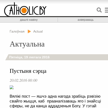
дашлі навіну
ахвяраваць
Галоўная
Actual
Актуальна
Пятніца, 19 лютага 2016
Пустыня сэрца
20.02.2016 00:00
Вялікі пост — яшчэ адна нагода зрабіць рэвізію
свайго жыцця, каб прааналізаваць яго і знайсці
сферы, не да канца аддадзеныя Богу. У гэтай