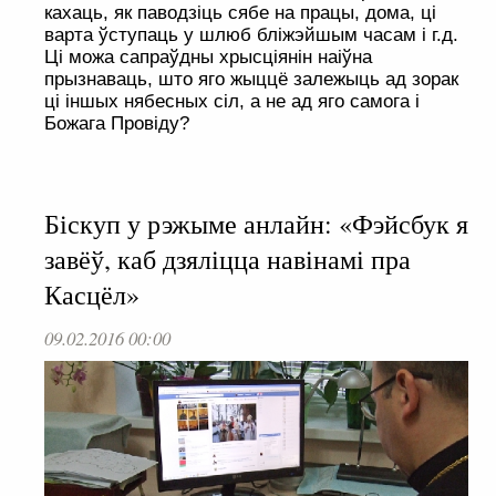
кахаць, як паводзіць сябе на працы, дома, ці
варта ўступаць у шлюб бліжэйшым часам і г.д.
Ці можа сапраўдны хрысціянін наіўна
прызнаваць, што яго жыццё залежыць ад зорак
ці іншых нябесных сіл, а не ад яго самога і
Божага Провіду?
Біскуп у рэжыме анлайн: «Фэйсбук я
завёў, каб дзяліцца навінамі пра
Касцёл»
09.02.2016 00:00