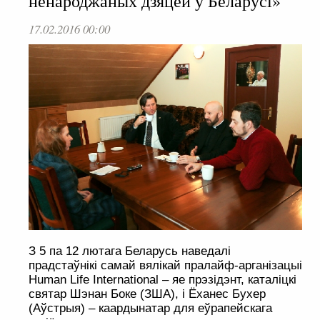
ненароджаных дзяцей у Беларусі»
17.02.2016 00:00
З 5 па 12 лютага Беларусь наведалі
прадстаўнікі самай вялікай пралайф-арганізацыі
Human Life International – яе прэзідэнт, каталіцкі
святар Шэнан Боке (ЗША), і Ёханес Бухер
(Аўстрыя) – каардынатар для еўрапейскага