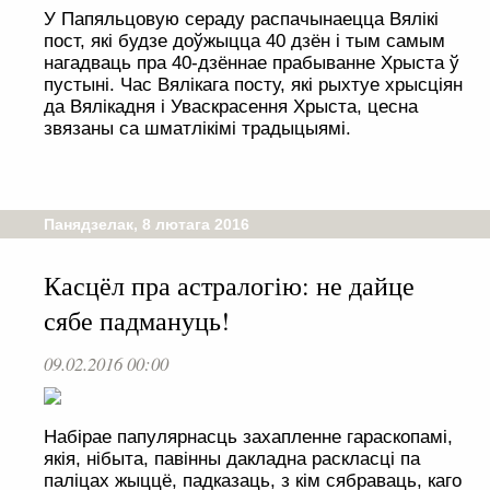
У Папяльцовую сераду распачынаецца Вялікі
пост, які будзе доўжыцца 40 дзён і тым самым
нагадваць пра 40-дзённае прабыванне Хрыста ў
пустыні. Час Вялікага посту, які рыхтуе хрысціян
да Вялікадня і Уваскрасення Хрыста, цесна
звязаны са шматлікімі традыцыямі.
Панядзелак, 8 лютага 2016
Касцёл пра астралогію: не дайце
сябе падмануць!
09.02.2016 00:00
Набірае папулярнасць захапленне гараскопамі,
якія, нібыта, павінны дакладна раскласці па
паліцах жыццё, падказаць, з кім сябраваць, каго