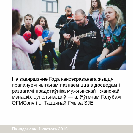
На завяршэнне Года кансэкраванага жыцця
прапануем чытачам пазнаёміцца з досведам і
развагамі прадстаўніка мужчынскай і жаночай
манаскіх супольнасцяў — а. Яўгенам Голубам
OFMConv і с. Таццянай Гмыза SJE.
Панядзелак, 1 лютага 2016