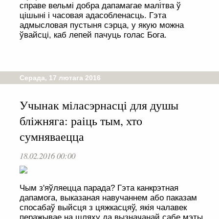
справе вельмі добра дапамагае малітва ў
цішыні і часовая адасобленасць. Гэта
адмысловая пустыня сэрца, у якую можна
ўвайсці, каб лепей пачуць голас Бога.
Серада, 17 лютага 2016
Учынак міласэрнасці для душы
бліжняга: раіць тым, хто
сумняваецца
18.02.2016 00:00
Чым з'яўляецца парада? Гэта канкрэтная
дапамога, выказаная навучаннем або паказам
спосабаў выйсця з цяжкасцяў, якія чалавек
перажывае на шляху да вызначанай сабе мэты.