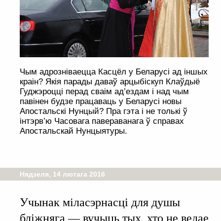
Чым адрозніваецца Касцёл у Беларусі ад іншых
краін? Якія парады даваў арцыбіскуп Клаўдыё
Гуджэроцці перад сваім ад’ездам і над чым
павінен будзе працаваць у Беларусі новы
Апостальскі Нунцый? Пра гэта і не толькі ў
інтэрв’ю Часовага павераванага ў справах
Апостальскай Нунцыятуры.
Нядзеля, 14 лютага 2016
Учынак міласэрнасці для душы
бліжняга — вучыць тых, хто не ведае