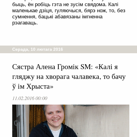
быць, ён робіць гэта не зусім свядома. Калі
маленькае дзіця, гуляючыся, бярэ нож, то, без
сумнення, бацькі абавязаны імгненна
рэагаваць.
Серада, 10 лютага 2016
Сястра Алена Громік SM: «Калі я
гляджу на хворага чалавека, то бачу
ў ім Хрыста»
11.02.2016 00:00