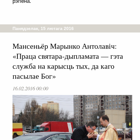
рэгіёна.
Панядзелак, 15 лютага 2016
Мансеньёр Марынко Антолавіч:
«Праца святара-дыпламата — гэта
служба на карысць тых, да каго
пасылае Бог»
16.02.2016 00:00