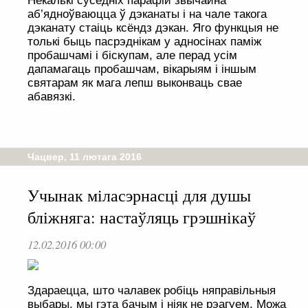
Некалькі суседніх парафій звычайна
аб’ядноўваюцца ў дэканаты і на чале такога
дэканату стаіць ксёндз дэкан. Яго функцыя не
толькі быць пасрэднікам у адносінах паміж
пробашчамі і біскупам, але перад усім
дапамагаць пробашчам, вікарыям і іншым
святарам як мага лепш выконваць свае
абавязкі.
Чацвер, 11 лютага 2016
Учынак міласэрнасці для душы
бліжняга: настаўляць грэшнікаў
12.02.2016 00:00
Здараецца, што чалавек робіць няправільныя
выбары, мы гэта бачым і ніяк не рэагуем. Можа