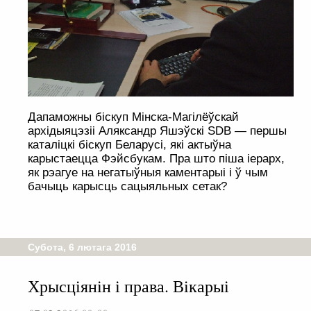
Дапаможны біскуп Мінска-Магілёўскай
архідыяцэзіі Аляксандр Яшэўскі SDB — першы
каталіцкі біскуп Беларусі, які актыўна
карыстаецца Фэйсбукам. Пра што піша іерарх,
як рэагуе на негатыўныя каментарыі і ў чым
бачыць карысць сацыяльных сетак?
Субота, 6 лютага 2016
Хрысціянін і права. Вікарыі