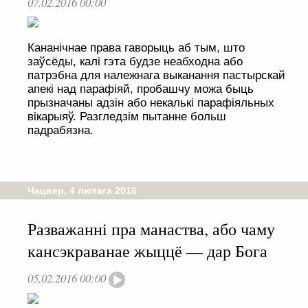
07.02.2016 00:00
Кананічнае права гаворыць аб тым, што
заўсёды, калі гэта будзе неабходна або
патрэбна для належнага выканання пастырскай
апекі над парафіяй, пробашчу можа быць
прызначаны адзін або некалькі парафіяльных
вікарыяў. Разгледзім пытанне больш
падрабязна.
Чацвер, 4 лютага 2016
Разважанні пра манаства, або чаму
кансэкраванае жыццё — дар Бога
05.02.2016 00:00