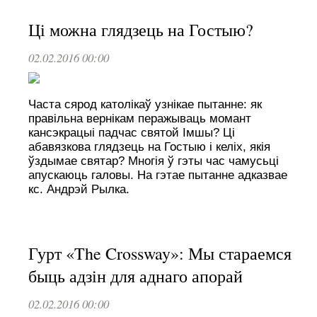
Ці можна глядзець на Гостыю?
02.02.2016 00:00
Часта сярод католікаў узнікае пытанне: як
правільна вернікам перажываць момант
кансэкрацыі падчас святой Імшы? Ці
абавязкова глядзець на Гостыю і келіх, якія
ўздымае святар? Многія ў гэты час чамусьці
апускаюць галовы. На гэтае пытанне адказвае
кс. Андрэй Рылка.
Гурт «The Crossway»: Мы стараемся
быць адзін для аднаго апорай
02.02.2016 00:00