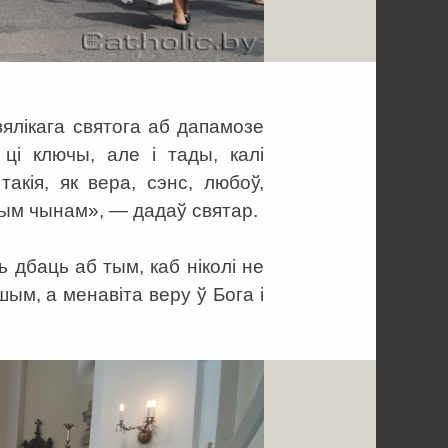
вялікага святога аб дапамозе
 ці ключы, але і тады, калі
акія, як вера, сэнс, любоў,
ым чынам», — дадаў святар.
 дбаць аб тым, каб ніколі не
ым, а менавіта веру ў Бога і