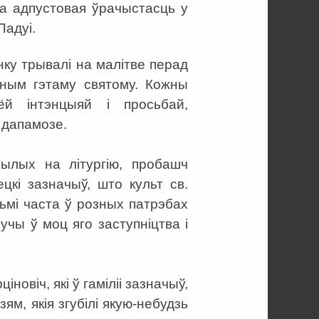
ла адпустовая ўрачыстасць у
Падуі.
нку трывалі на малітве перад
аным гэтаму святому. Кожны
й інтэнцыяй і просьбай,
 дапамозе.
былых на літургію, пробашч
ецкі зазначыў, што культ св.
льмі часта ў розных патрэбах
учы ў моц яго заступніцтва і
овіч, які ў гаміліі зазначыў,
м, якія згубілі якую-небудзь