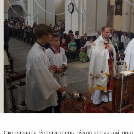
Скончылася ўрачыстасць эўхарыстычнай працэ