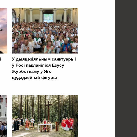
і
У дыяцэзіяльным санктуарыі
ў Росі пакланіліся Езусу
Журботнаму ў Яго
цудадзейнай фігуры