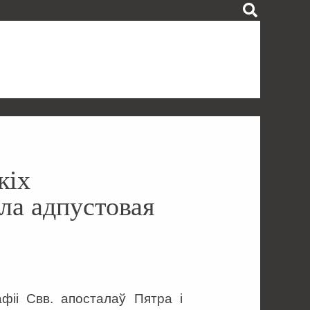
кіх
ла адпустовая
фіі Свв. апосталаў Пятра і