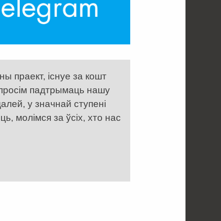
ы праект, існуе за кошт
 просім падтрымаць нашу
алей, у значнай ступені
, молімся за ўсіх, хто нас