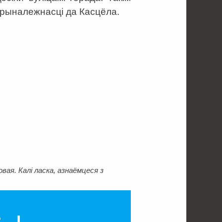
прыналежнасці да Касцёла.
ая. Калі ласка, азнаёмцеся з