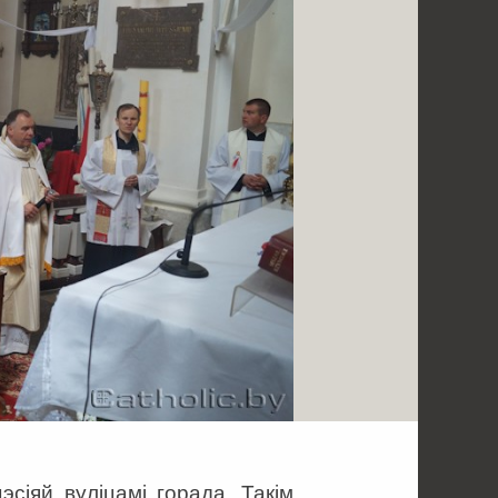
сіяй вуліцамі горада. Такім