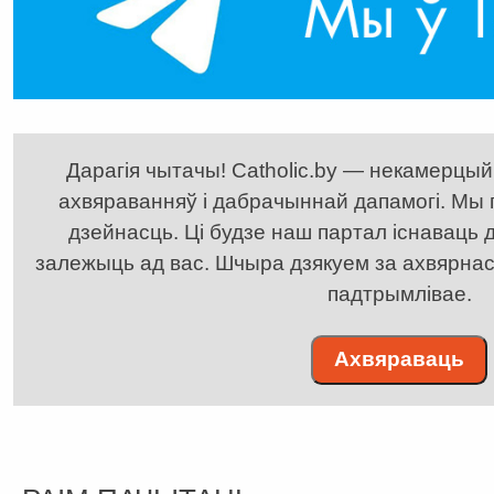
Дарагія чытачы! Catholic.by — некамерцыйн
ахвяраванняў і дабрачыннай дапамогі. Мы
дзейнасць. Ці будзе наш партал існаваць д
залежыць ад вас. Шчыра дзякуем за ахвярнасць
падтрымлівае.
Ахвяраваць