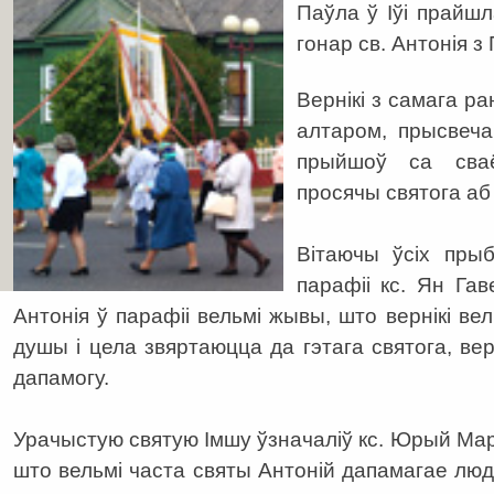
Паўла ў Іўі прайш
гонар св. Антонія з 
Вернікі з самага ра
алтаром, прысвеч
прыйшоў са сваё
просячы святога аб
Вітаючы ўсіх пры
парафіі кс. Ян Гав
Антонія ў парафіі вельмі жывы, што вернікі ве
душы і цела звяртаюцца да гэтага святога, вер
дапамогу.
Урачыстую святую Імшу ўзначаліў кс. Юрый Марцін
што вельмі часта святы Антоній дапамагае людзя