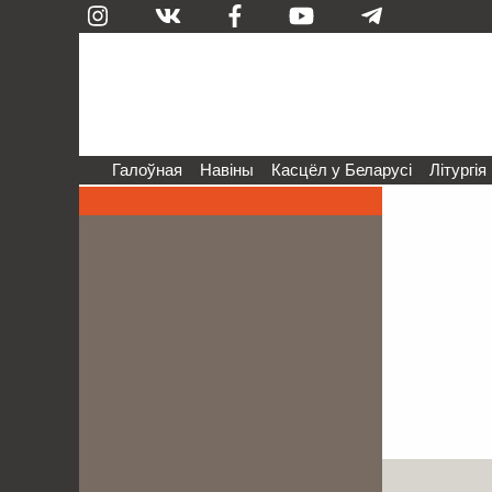
Галоўная
Навіны
Касцёл у Беларусі
Літургія