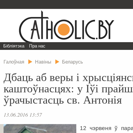
Бібліятэка
Пра нас
Галоўная
Навіны
Беларусь
Дбаць аб веры і хрысціянс
каштоўнасцях: у Іўі прайш
ўрачыстасць св. Антонія
13.06.2016 13:57
12 чэрвеня ў пара