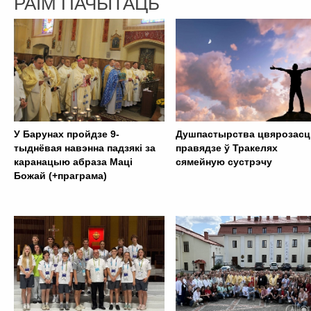
РАІМ ПАЧЫТАЦЬ
У Барунах пройдзе 9-
Душпастырства цвярозасц
тыднёвая навэнна падзякі за
правядзе ў Тракелях
каранацыю абраза Маці
сямейную сустрэчу
Божай (+праграма)