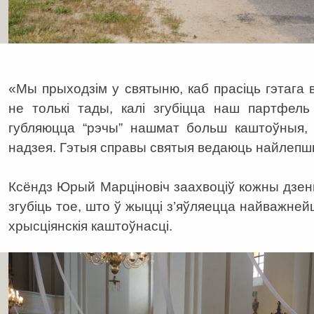
«Мы прыходзім у святыню, каб прасіць гэтага 
не толькі тады, калі згубіцца наш партфель
губляюцца “рэчы” нашмат больш каштоўныя, т
надзея. Гэтыя справы святыя ведаюць найлепш
Ксёндз Юрый Марціновіч заахвоціў кожны дзень
згубіць тое, што ў жыцці з’яўляецца найважнейш
хрысціянскія каштоўнасці.