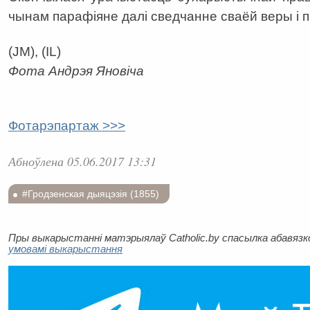
чынам парафіяне далі сведчанне сваёй веры і 
(JM), (IL)
Фота Андрэя Яновіча
Фотарэпартаж >>>
Абноўлена 05.06.2017 13:31
#Гродзенская дыяцэзія (1855)
Пры выкарыстанні матэрыялаў Catholic.by спасылка абавязков
умовамі выкарыстання