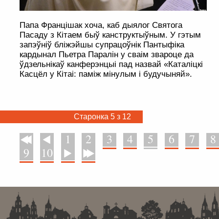
Папа Францішак хоча, каб дыялог Святога
Пасаду з Кітаем быў канструктыўным. У гэтым
запэўніў бліжэйшы супрацоўнік Пантыфіка
кардынал Пьетра Паралін у сваім звароце да
ўдзельнікаў канферэнцыі пад назвай «Каталіцкі
Касцёл у Кітаі: паміж мінулым і будучыняй».
Старонка 5 з 12
1
2
3
4
5
6
7
8
У пачатак
Назад
9
10
Наперад
У канец
. . . . . . . . . . . . . . . . . . . . . . . . . . . . . . . . . . . . . . . . . . . . . . . . . . . . . . . . . . . . .