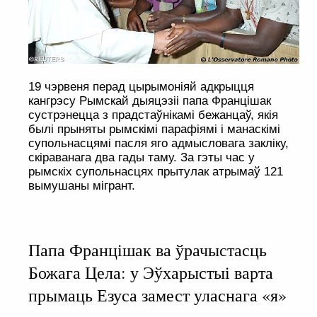
19 чэрвеня перад цырымоніяй адкрыцця
кангрэсу Рымскай дыяцэзіі папа Францішак
сустрэнецца з прадстаўнікамі бежанцаў, якія
былі прыняты рымскімі парафіямі і манаскімі
супольнасцямі пасля яго адмысловага закліку,
скіраванага два гады таму. За гэты час у
рымскіх супольнасцях прытулак атрымаў 121
вымушаны мігрант.
Папа Францішак ва ўрачыстасць
Божага Цела: у Эўхарыстыі варта
прымаць Езуса замест уласнага «я»