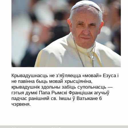
Крывадушнасць не з’яўляецца «мовай» Езуса і
не павінна быць мовай хрысціяніна,
крывадушнік здольны забіць супольнасць —
гэтыя думкі Папа Рымскі Францішак агучыў
падчас ранішняй св. Імшы ў Ватыкане 6
чэрвеня.