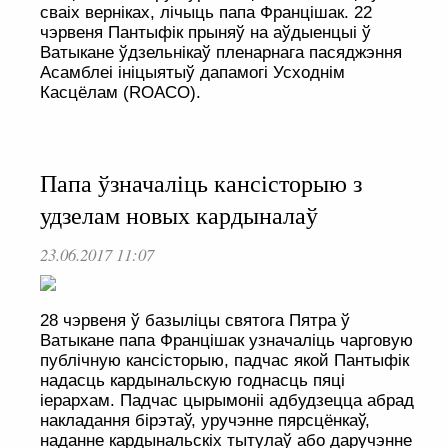
сваіх верніках, лічыць папа Францішак. 22
чэрвеня Пантыфік прыняў на аўдыенцыі ў
Ватыкане ўдзельнікаў пленарнага пасяджэння
Асамблеі ініцыятыў дапамогі Усходнім
Касцёлам (ROACO).
Папа ўзначаліць кансісторыю з
удзелам новых кардыналаў
23.06.2017 11:07
28 чэрвеня ў базыліцы святога Пятра ў
Ватыкане папа Францішак узначаліць чарговую
публічную кансісторыю, падчас якой Пантыфік
надасць кардынальскую годнасць пяці
іерархам. Падчас цырымоніі адбудзецца абрад
накладання бірэтаў, уручэнне пярсцёнкаў,
наданне кардынальскіх тытулаў або даручэнне