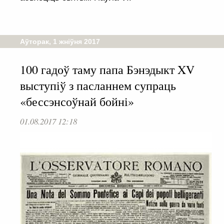
Аўторак, 1 жніўня 2017
100 гадоў таму папа Бэнэдыкт XV
выступіў з пасланнем супраць
«бессэнсоўнай бойні»
01.08.2017 12:18