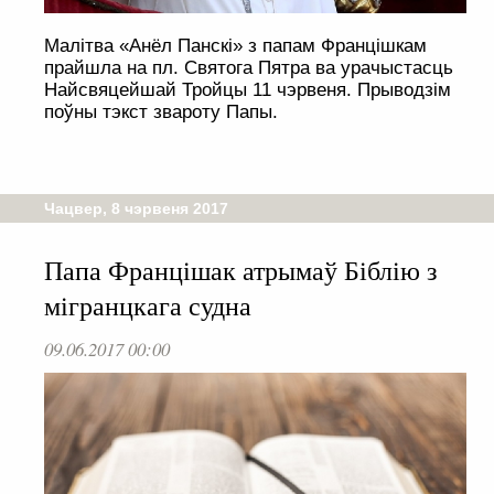
Малітва «Анёл Панскі» з папам Францішкам
прайшла на пл. Святога Пятра ва урачыстасць
Найсвяцейшай Тройцы 11 чэрвеня. Прыводзім
поўны тэкст звароту Папы.
Чацвер, 8 чэрвеня 2017
Папа Францішак атрымаў Біблію з
мігранцкага судна
09.06.2017 00:00