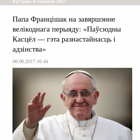
Аўторак, 6 чэрвеня 2017
Папа Францішак на завяршэнне
велікоднага перыяду: «Паўсюдны
Касцёл — гэта разнастайнасць і
адзінства»
06.06.2017 16:44