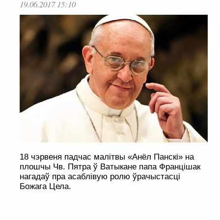
19.06.2017 15:10
18 чэрвеня падчас малітвы «Анёл Панскі» на
плошчы Чв. Пятра ў Ватыкане папа Францішак
нагадаў пра асаблівую ролю ўрачыстасці
Божага Цела.