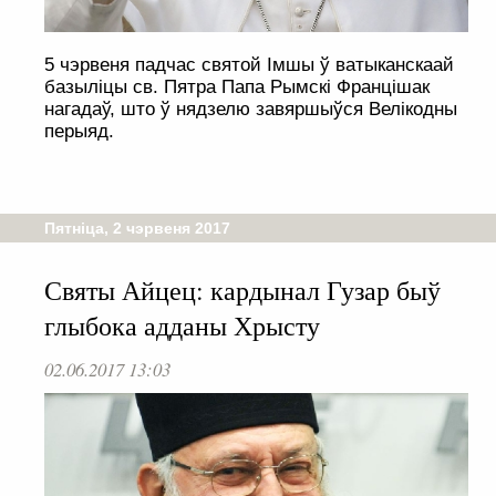
5 чэрвеня падчас святой Імшы ў ватыканскаай
базыліцы св. Пятра Папа Рымскі Францішак
нагадаў, што ў нядзелю завяршыўся Велікодны
перыяд.
Пятніца, 2 чэрвеня 2017
Святы Айцец: кардынал Гузар быў
глыбока адданы Хрысту
02.06.2017 13:03