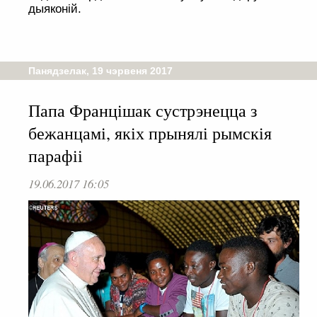
дыяконій.
Панядзелак, 19 чэрвеня 2017
Папа Францішак сустрэнецца з
бежанцамі, якіх прынялі рымскія
парафіі
19.06.2017 16:05