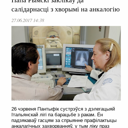
салідарнасці з хворымі на анкалогію
27.06.2017 14:38
26 чэрвеня Пантыфік сустрэўся з дэлегацыяй
Італьянскай лігі па барацьбе з ракам. Ён
падзякаваў гасцям за спрыянне прафілактыцы
анкалагічных захворванняў, у тым ліку праз