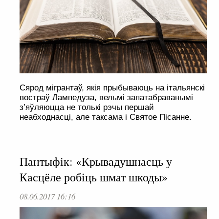
Сярод мігрантаў, якія прыбываюць на італьянскі
востраў Лампедуза, вельмі запатабраванымі
з’яўляюцца не толькі рэчы першай
неабходнасці, але таксама і Святое Пісанне.
Пантыфік: «Крывадушнасць у
Касцёле робіць шмат шкоды»
08.06.2017 16:16