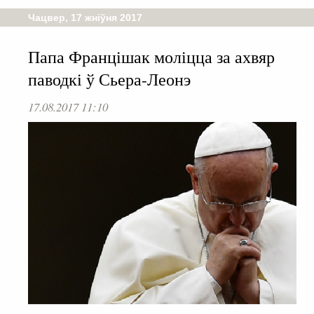
Чацвер, 17 жніўня 2017
Папа Францішак моліцца за ахвяр
паводкі ў Сьера-Леонэ
17.08.2017 11:10