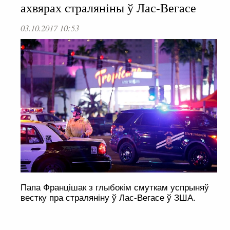
ахвярах страляніны ў Лас-Вегасе
03.10.2017 10:53
Папа Францішак з глыбокім смуткам успрыняў
вестку пра страляніну ў Лас-Вегасе ў ЗША.