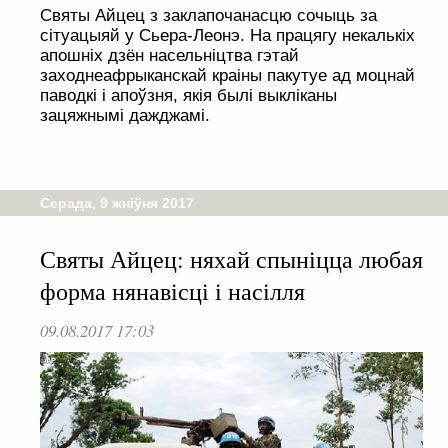
Святы Айцец з заклапочанасцю сочыць за
сітуацыяй у Сьера-Леонэ. На працягу некалькіх
апошніх дзён насельніцтва гэтай
заходнеафрыканскай краіны пакутуе ад моцнай
паводкі і апоўзня, якія былі выкліканы
зацяжнымі дажджамі.
Серада, 9 жніўня 2017
Святы Айцец: няхай спыніцца любая
форма нянавісці і насілля
09.08.2017 17:03