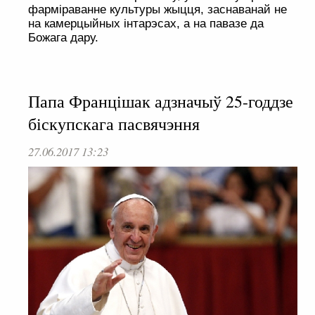
фарміраванне культуры жыцця, заснаванай не
на камерцыйных інтарэсах, а на павазе да
Божага дару.
Папа Францішак адзначыў 25-годдзе
біскупскага пасвячэння
27.06.2017 13:23