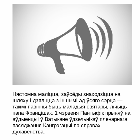
Нястомна маліцца, заўсёды знаходзіцца на
шляху і дзяліцца з іншымі ад ўсяго сэрца —
такімі павінны быць маладыя святары, лічыць
папа Францішак. 1 чэрвеня Пантыфік прыняў на
аўдыенцыі ў Ватыкане ўдзельнікаў пленарнага
пасяджэння Кангрэгацыі па справах
духавенства.