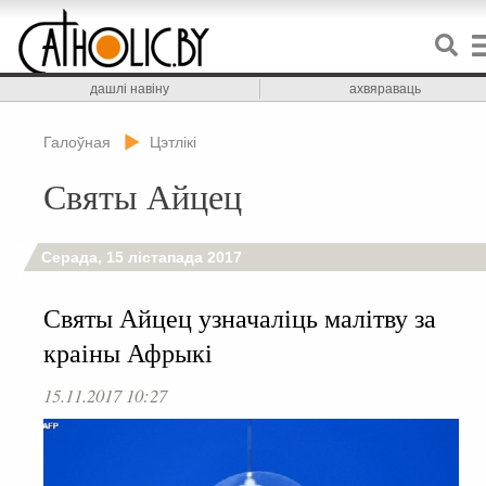
дашлі навіну
ахвяраваць
Галоўная
Цэтлікі
Святы Айцец
Серада, 15 лістапада 2017
Святы Айцец узначаліць малітву за
краіны Афрыкі
15.11.2017 10:27