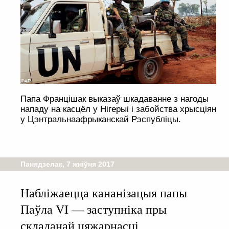
Папа Францішак выказаў шкадаванне з нагоды
нападу на касцёл у Нігерыі і забойства хрысціян
у Цэнтральнаафрыканскай Рэспубліцы.
Панядзелак, 7 жніўня 2017
Набліжаецца кананізацыя папы
Паўла VI — заступніка пры
складанай цяжарнасці