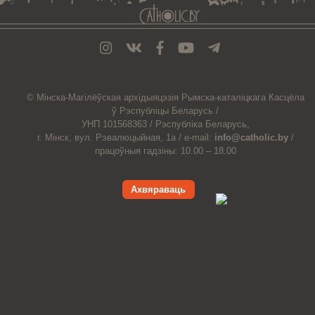
© Мiнска-Магiлёўская
архiдыяцэзiя
Рымска-каталіцкага
Касцёла
ў Рэспубліцы Беларусь /
УНП 101568363 /
Рэспубліка Беларусь,
г. Мінск, вул. Рэвалюцыйная, 1а /
e-mail:
info@catholic.by
/
працоўныя гадзіны: 10.00 – 18.00
Ахвяраваць