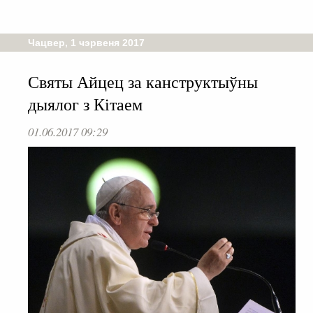
Чацвер, 1 чэрвеня 2017
Святы Айцец за канструктыўны
дыялог з Кітаем
01.06.2017 09:29