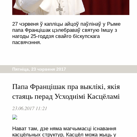
27 чэрвеня ў капліцы айцоў паўлінаў у Рыме
папа Францішак цэлебраваў святую Імшу з
нагоды 25-годдзя свайго біскупскага
пасвячэння.
Пятніца, 23 чэрвеня 2017
Папа Францішак пра выклікі, якія
стаяць перад Усходнімі Касцёламі
23.06.2017 11:21
Нават там, дзе няма магчымасці існавання
касцёльных структур, Касцёл можа жыць у