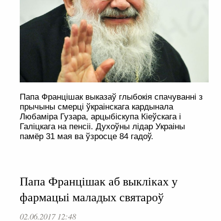
Папа Францішак выказаў глыбокія спачуванні з
прычыны смерці ўкраінскага кардынала
Любаміра Гузара, арцыбіскупа Кіеўскага і
Галіцкага на пенсіі. Духоўны лідар Украіны
памёр 31 мая ва ўзросце 84 гадоў.
Папа Францішак аб выкліках у
фармацыі маладых святароў
02.06.2017 12:48