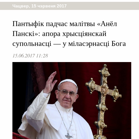
Чацвер, 15 чэрвеня 2017
Пантыфік падчас малітвы «Анёл
Панскі»: апора хрысціянскай
супольнасці — у міласэрнасці Бога
15.06.2017 11:28