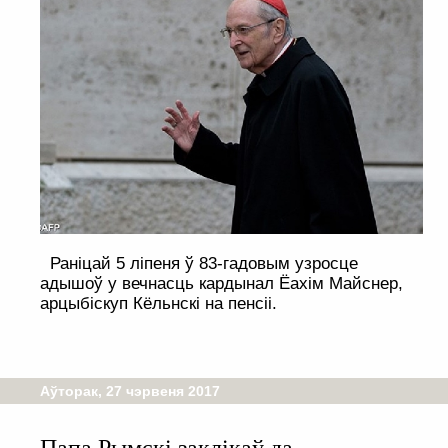
Раніцай 5 ліпеня ў 83-гадовым узросце
адышоў у вечнасць кардынал Ёахім Майснер,
арцыбіскуп Кёльнскі на пенсіі.
Аўторак, 27 чэрвеня 2017
Папа Рымскі заклікаў да