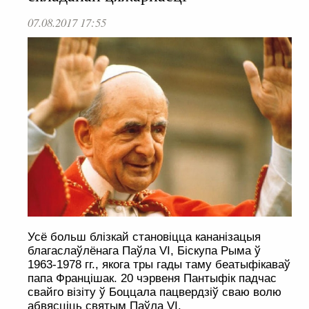
07.08.2017 17:55
Усё больш блізкай становіцца кананізацыя
благаслаўлёнага Паўла VI, Біскупа Рыма ў
1963-1978 гг., якога тры гады таму беатыфікаваў
папа Францішак. 20 чэрвеня Пантыфік падчас
свайго візіту ў Боццала пацвердзіў сваю волю
абвясціць святым Паўла VI.