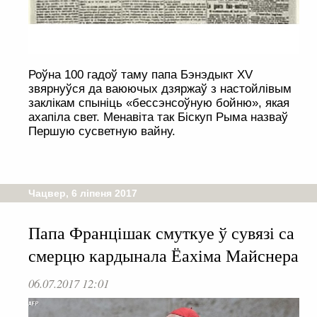
Роўна 100 гадоў таму папа Бэнэдыкт XV
звярнуўся да ваюючых дзяржаў з настойлівым
заклікам спыніць «бессэнсоўную бойню», якая
ахапіла свет. Менавіта так Біскуп Рыма назваў
Першую сусветную вайну.
Чацвер, 6 ліпеня 2017
Папа Францішак смуткуе ў сувязі са
смерцю кардынала Ёахіма Майснера
06.07.2017 12:01