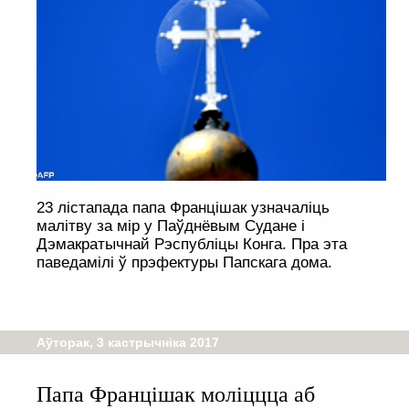
23 лістапада папа Францішак узначаліць
малітву за мір у Паўднёвым Судане і
Дэмакратычнай Рэспубліцы Конга. Пра эта
паведамілі ў прэфектуры Папскага дома.
Аўторак, 3 кастрычніка 2017
Папа Францішак моліццца аб