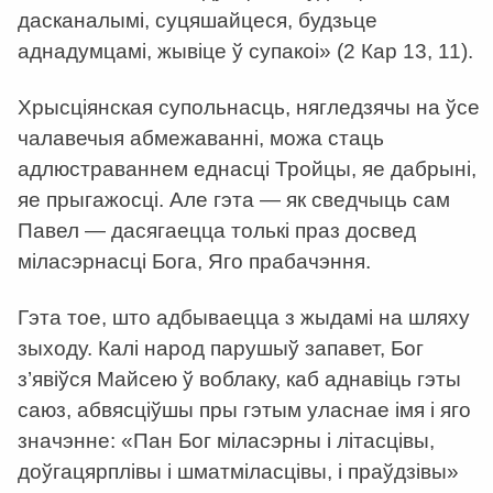
дасканалымі, суцяшайцеся, будзьце
аднадумцамі, жывіце ў супакоі» (2 Кар 13, 11).
Хрысціянская супольнасць, нягледзячы на ўсе
чалавечыя абмежаванні, можа стаць
адлюстраваннем еднасці Тройцы, яе дабрыні,
яе прыгажосці. Але гэта — як сведчыць сам
Павел — дасягаецца толькі праз досвед
міласэрнасці Бога, Яго прабачэння.
Гэта тое, што адбываецца з жыдамі на шляху
зыходу. Калі народ парушыў запавет, Бог
з’явіўся Майсею ў воблаку, каб аднавіць гэты
саюз, абвясціўшы пры гэтым уласнае імя і яго
значэнне: «Пан Бог міласэрны і літасцівы,
доўгацярплівы і шматміласцівы, і праўдзівы»