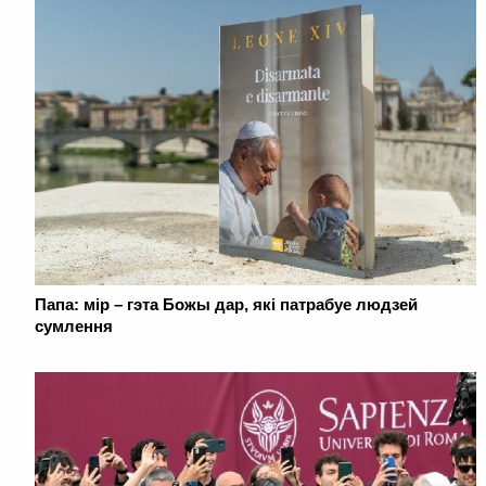
Папа: мір – гэта Божы дар, які патрабуе людзей
сумлення