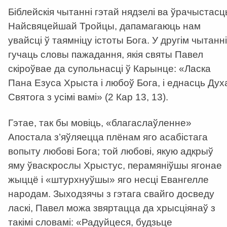
Біблейскія чытанні гэтай нядзелі ва ўрачыстасц
Найсвяцейшай Тройцы, дапамагаюць нам
увайсці ў таямніцу істоты Бога. У другім чытанні
гучаць словы пажадання, якія святы Павел
скіроўвае да супольнасці ў Карынце: «Ласка
Пана Езуса Хрыста і любоў Бога, і еднасць Дух
Святога з усімі вамі» (2 Кар 13, 13).
Гэтае, так бы мовіць, «благаслаўленне»
Апостала з’яўляецца плёнам яго асабістага
вопыту любові Бога; той любові, якую адкрыў
яму ўваскрослы Хрыстус, перамяніўшы ягонае
жыццё і «штурхнуўшы» яго несці Евангелле
народам. Зыходзячы з гэтага свайго досведу
ласкі, Павел можа звяртацца да хрысціянаў з
такімі словамі: «Радуйцеся, будзьце