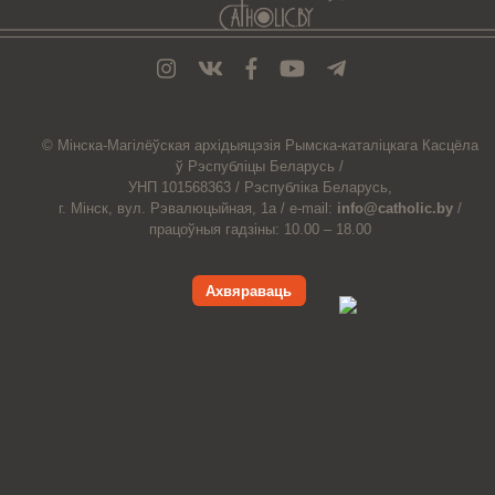
© Мiнска-Магiлёўская
архiдыяцэзiя
Рымска-каталіцкага
Касцёла
ў Рэспубліцы Беларусь /
УНП 101568363 /
Рэспубліка Беларусь,
г. Мінск, вул. Рэвалюцыйная, 1а /
e-mail:
info@catholic.by
/
працоўныя гадзіны: 10.00 – 18.00
Ахвяраваць