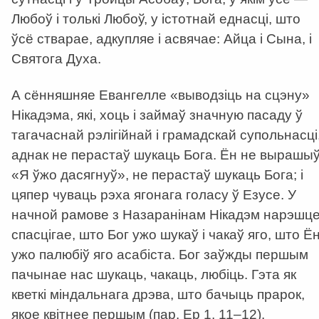
Любоў і толькі Любоў, у істотнай еднасці, што
ўсё стварае, адкупляе і асвячае: Айца і Сына, і
Святога Духа.
А сённяшняе Евангелле «выводзіць на сцэну»
Нікадэма, які, хоць і займаў значную пасаду ў
тагачаснай рэлігійнай і грамадскай супольнасці
аднак не перастаў шукаць Бога. Ён не вырашыў
«Я ўжо дасягнуў», не перастаў шукаць Бога; і
цяпер чуваць рэха ягонага голасу ў Езусе. У
начной рамове з Назаранінам Нікадэм нарэшц
спасцігае, што Бог ужо шукаў і чакаў яго, што Ё
ужо палюбіў яго асабіста. Бог заўжды першым
пачынае нас шукаць, чакаць, любіць. Гэта як
кветкі міндальнага дрэва, што бачыць прарок,
якое квітнее першым (пар. Ер 1, 11–12).