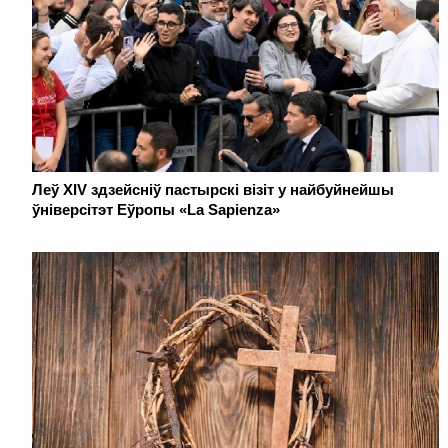
Леў XIV здзейсніў пастырскі візіт у найбуйнейшы
ўніверсітэт Еўропы «La Sapienza»