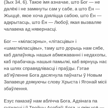
(Зых 34, 6). Такое імя азначае, што Бог — не
далёкі і не замкнуты сам у сабе, а што Ён —
Жыццё, якое хоча дзяліцца сабою, што Ён —
адкрытасць, што Ён — Любоў, якая вызваляе
чалавека ад нявернасці.
Бог — «міласэрны», «літасцівы» і
«шматміласцівы», таму што дорыць нам сябе,
каб дапаўняць нашыя абмежаванні і недахопы,
каб прабачаць нашыя памылкі, каб вярнуць нас
на шлях справядлівасці і праўды. Гэтае
аб’яўленне Бога дасягнула паўнаты ў Новым
Запавеце дзякуючы слову Хрыста і Ягонай місіі
збаўлення.
Езус паказаў нам аблічча Бога, Адзінага па
сутнасці і ў Тройцы Асобаў; Бога, у якім усё —