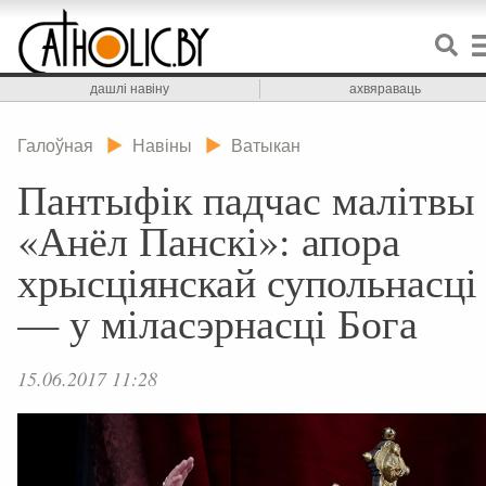
дашлі навіну
ахвяраваць
Галоўная
Навіны
Ватыкан
Пантыфік падчас малітвы
«Анёл Панскі»: апора
хрысціянскай супольнасці
— у міласэрнасці Бога
15.06.2017 11:28