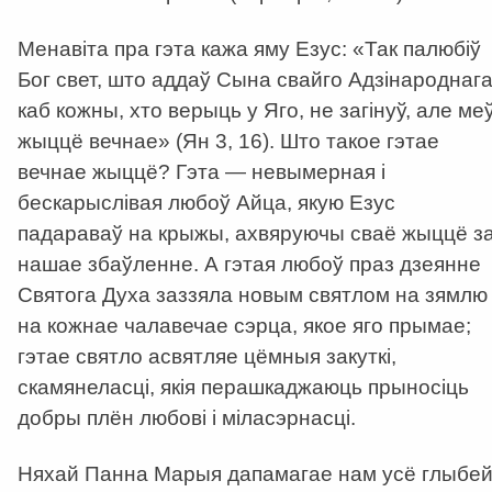
Менавіта пра гэта кажа яму Езус: «Так палюбіў
Бог свет, што аддаў Сына свайго Адзінароднага
каб кожны, хто верыць у Яго, не загінуў, але ме
жыццё вечнае» (Ян 3, 16). Што такое гэтае
вечнае жыццё? Гэта — невымерная і
бескарыслівая любоў Айца, якую Езус
падараваў на крыжы, ахвяруючы сваё жыццё з
нашае збаўленне. А гэтая любоў праз дзеянне
Святога Духа заззяла новым святлом на зямлю 
на кожнае чалавечае сэрца, якое яго прымае;
гэтае святло асвятляе цёмныя закуткі,
скамянеласці, якія перашкаджаюць прыносіць
добры плён любові і міласэрнасці.
Няхай Панна Марыя дапамагае нам усё глыбе