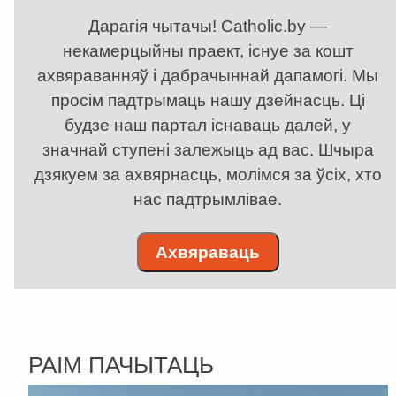
Дарагія чытачы! Catholic.by —
некамерцыйны праект, існуе за кошт
ахвяраванняў і дабрачыннай дапамогі. Мы
просім падтрымаць нашу дзейнасць. Ці
будзе наш партал існаваць далей, у
значнай ступені залежыць ад вас. Шчыра
дзякуем за ахвярнасць, молімся за ўсіх, хто
нас падтрымлівае.
Ахвяраваць
РАІМ ПАЧЫТАЦЬ