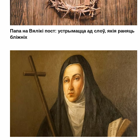
Папа на Вялікі пост: устрымацца ад слоў, якія раняць
бліжніх