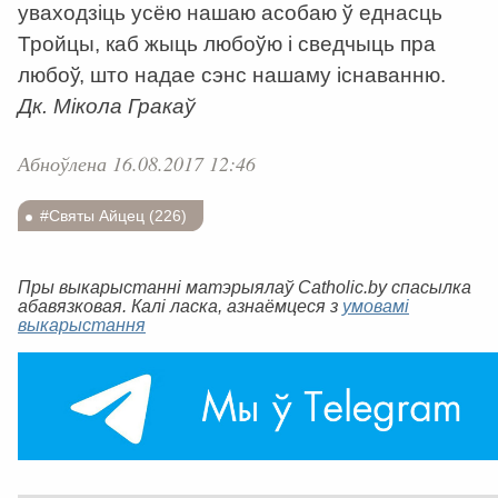
уваходзіць усёю нашаю асобаю ў еднасць
Тройцы, каб жыць любоўю і сведчыць пра
любоў, што надае сэнс нашаму існаванню.
Дк. Мікола Гракаў
Абноўлена 16.08.2017 12:46
#Святы Айцец (226)
Пры выкарыстанні матэрыялаў Catholic.by спасылка
абавязковая. Калі ласка, азнаёмцеся з
умовамі
выкарыстання