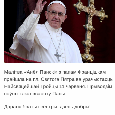
Малітва «Анёл Панскі» з папам Францішкам
прайшла на пл. Святога Пятра ва урачыстасць
Найсвяцейшай Тройцы 11 чэрвеня. Прыводзім
поўны тэкст звароту Папы.
Дарагія браты і сёстры, дзень добры!