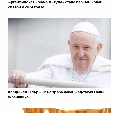
Аргентынская «Мама Антула» стане першай новай
святой у 2024 годзе
Кардынал Ольрыш: не трэба чакаць адстаўкі Папы
Францішка