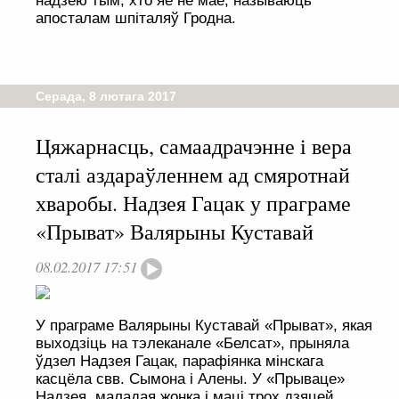
надзею тым, хто яе не мае, называюць
апосталам шпітaляў Гродна.
Серада, 8 лютага 2017
Цяжарнасць, самаадрачэнне і вера
сталі аздараўленнем ад смяротнай
хваробы. Надзея Гацак у праграме
«Прыват» Валярыны Куставай
08.02.2017 17:51
У праграме Валярыны Куставай «Прыват», якая
выходзіць на тэлеканале «Белсат», прыняла
ўдзел Надзея Гацак, парафіянка мінскага
касцёла свв. Сымона і Алены. У «Прываце»
Надзея, маладая жонка і маці трох дзяцей,