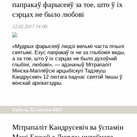
папракаў фарысеяў за тое, што ў іх
сэрцах не было любові
12.02.2017 14:00
«Мудрых фарысеяў людзі вельмі часта лічылі
святымі. Езус папракаў іх не за глыбокія веды,
а за тое, што ў іх сэрцах не было духоўнай
глыбіні, любові», — адзначыў Мітрапаліт
Мінска-Магілёўскі арцыбіскуп Тадэвуш
Кандрусевіч 12 лютага падчас святой Імшы ў
мінскай архікатэдры.
Субота, 11 лютага 2017
Мітрапаліт Кандрусевіч ва ўспамін
Маці Божай з Люрда: цудоўнага