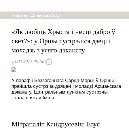
Нядзеля, 12 лютага 2017
«Як любіць Хрыста і несці дабро ў
свет?»: у Оршы сустрэліся дзеці і
моладзь з усяго дэканату
13.02.2017 00:00
У парафіі Беззаганнага Сэрца Марыі ў Оршы
прайшла сустрэча дзяцей і моладзі Аршанскага
дэканату. Цэнтральным пунктам сустрэчы
стала святая Імша.
Мітрапаліт Кандрусевіч: Езус