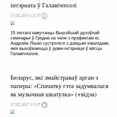
інтэрната ў Галавічполлі
17.02.2017 12:17
15 лютага навучэнцы Вышэйшай духоўнай
семінарыі ў Гродне на чале з прэфектам кс.
Андрэем Лішко сустрэліся з дзецьмі-інвалідамі,
якія выхоўваюцца ў доме-інтэрнаце ў вёсцы
Галавічполле.
Беларус, які змайстраваў арган з
паперы: «Спачатку гэта задумвалася
як музычная шкатулка» (+відэа)
17.02.2017 11:07