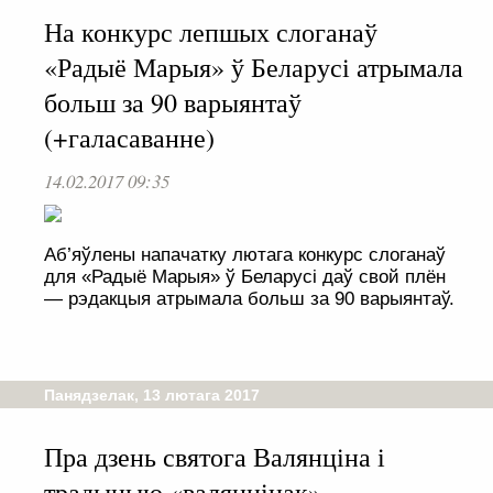
На конкурс лепшых слоганаў
«Радыё Марыя» ў Беларусі атрымала
больш за 90 варыянтаў
(+галасаванне)
14.02.2017 09:35
Аб’яўлены напачатку лютага конкурс слоганаў
для «Радыё Марыя» ў Беларусі даў свой плён
— рэдакцыя атрымала больш за 90 варыянтаў.
Панядзелак, 13 лютага 2017
Пра дзень святога Валянціна і
традыцыю «валянцінак»