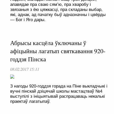
апавядае пра сваю сям’ю, пра хваробу і
звязаныя з ёю цяжкасці, пра складаны выбар,
які, аднак, ад пачатку быў адназначны і цвёрды
— Бог і Яго дары.
Абрысы касцёла ўключаны ў
афіцыйны лагатып святкавання 920-
годдзя Пінска
08.02.2017 15:11
З нагоды 920-годдзя горада на Піне выкладчыкі і
вучні пінскай дзіцячай школы мастацтваў №4
выступілі з ініцыятывай распрацаваць некалькі
праектаў лагатыпаў.