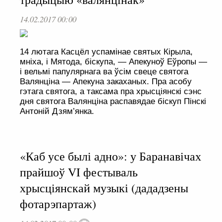
14.02.2017 00:00
14 лютага Касцёл успамінае святых Кірыла,
мніха, і Мятода, біскупа, — Апекуноў Еўропы —
і вельмі папулярнага ва ўсім свеце святога
Валянціна — Апекуна закаханых. Пра асобу
гэтага святога, а таксама пра хрысціянскі сэнс
дня святога Валянціна распавядае біскуп Пінскі
Антоній Дзям’янка.
«Каб усе былі адно»: у Баранавічах
прайшоў VI фестываль
хрысціянскай музыкі (дададзены
фотарэпартаж)