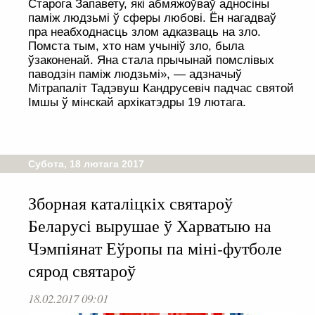
Старога Запавету, які абмяжоўваў адносіны
паміж людзьмі ў сферы любові. Ён нагадваў
пра неабходнасць злом адказваць на зло.
Помста тым, хто нам учыніў зло, была
ўзаконенай. Яна стала прычынай помслівых
паводзін паміж людзьмі», — адзначыў
Мітрапаліт Тадэвуш Кандрусевіч падчас святой
Імшы ў мінскай архікатэдры 19 лютага.
Субота, 18 лютага 2017
Зборная каталіцкіх святароў
Беларусі вырушае ў Харватыю на
Чэмпіянат Еўропы па міні-футболе
сярод святароў
18.02.2017 09:01