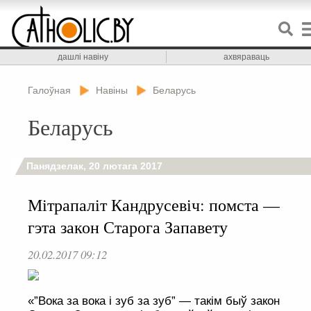
дашлі навіну
ахвяраваць
Галоўная
Навіны
Беларусь
Беларусь
Панядзелак, 20 лютага 2017
Мітрапаліт Кандрусевіч: помста —
гэта закон Старога Запавету
20.02.2017 09:12
«”Вока за вока і зуб за зуб” — такім быў закон