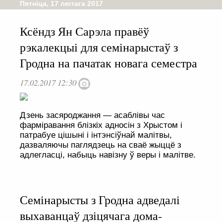
Пятніца, 17 лютага 2017
Ксёндз Ян Сарэла правёў
рэкалекцыі для семінарыстаў з
Гродна на пачатак новага семестра
17.02.2017 12:30
Дзень засяроджання — асаблівы час
фарміравання блізкіх адносін з Хрыстом і
патрабуе цішыні і інтэнсіўнай малітвы,
дазваляючы паглядзець на сваё жыццё з
адлегласці, набыць навізну ў веры і малітве.
Семінарысты з Гродна адведалі
выхаванцаў дзіцячага дома-