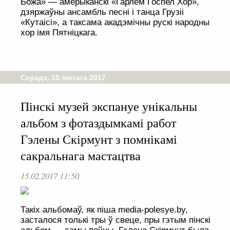
Божа» — амерыканскі «Гарлем Госпел Хор»,
дзяржаўны ансамбль песні і танца Грузіі
«Кутаісі», а таксама акадэмічны рускі народны
хор імя Пятніцкага.
Серада, 15 лютага 2017
Пінскі музей экспануе унікальны
альбом з фотаздымкамі работ
Гэлены Скірмунт з помнікамі
сакральнага мастацтва
15.02.2017 11:50
Такіх альбомаў, як піша media-polesye.by,
засталося толькі тры ў свеце, пры гэтым пінскі