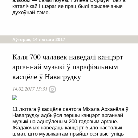
альбом — самы поўны. Гэлена Скірмунт была
каталічкай і шэраг яе прац былі прысвечаныя
духоўнай тэме.
Аўторак, 14 лютага 2017
Каля 700 чалавек наведалі канцэрт
арганнай музыкі ў парафіяльным
касцёле ў Навагрудку
14.02.2017 15:31
11 лютага ў касцёле святога Міхала Арханёла ў
Навагрудку адбыўся першы канцэрт арганнай
музыкі на адноўленым 200-гадовым аргане.
Жадаючых наведаць канцэрт было настолькі
шмат, што музыкантам прыйшлося выступіць