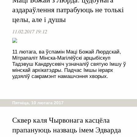
аздараўлення патрабуюць не толькі
целы, але і душы
11.02.2017 19:12
11 лютага, ва ўспамін Маці Божай Люрдскай,
Мітрапаліт Мінска-Магілёўскі арцыбіскуп
Тадэвуш Кандрусевіч узначаліў святую Імшу ў
мінскай архікатэдры. Падчас Імшы іерарх
удзяліў сакрамэнт намашчэння хворых.
Пятніца, 10 лютага 2017
Сквер каля Чырвонага касцёла
прапануюць назваць імем Эдварда