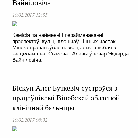
Вайніловіча
10.02.2017 12:35
Камісія па найменні і перайменаванні
праспектаў, вуліц, плошчаў і іншых частак
Мінска прапаноўвае назваць сквер побач з
касцёлам свв. Сымона і Алены ў гонар Эдварда
Вайніловіча.
Біскуп Алег Буткевіч сустрэўся з
працаўнікамі Віцебскай абласной
клінічнай бальніцы
10.02.2017 08:32