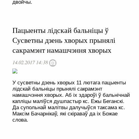
двойчы.
Пацыенты лідскай бальніцы ў
Сусветны дзень хворых прынялі
сакрамэнт намашчэння хворых
14.02.2017 14:38
У сусветны дзень хворых 11 лютага пацыенты
лідскай бальніцы прынялі сакрамэнт
намашчэння хворых. Аб іх здароўі ў бальнічнай
капліцы маліўся душпастыр кс. Ежы Беганскі.
Да супольнай малітвы далучыўся таксама кс.
Максім Бачарнікаў, які скіраваў да іх Божае
слова.