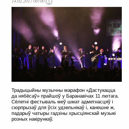
14.02.2017 00:00
Традыцыйны музычны марафон «Дастукацца
да нябёсаў» прайшоў у Баранавічах 11 лютага.
Сёлетні фестываль меў шмат адметнасцяў і
сюрпрызаў для ўсіх удзельнікаў і, канешне ж,
падарыў чатыры гадзіны хрысціянскай музыкі
розных накірункаў.