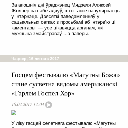
За апошнія дні ўраджэнец Мядзеля Аляксей
Жолнер на сабе адчуў, што такое папулярнасць
у інтэрнэце. Дзясяткі паведамленняў у
сацыяльных сетках з просьбамі аб інтэрв’ю ці
каментарыі — усе цікавяцца арганам, які
мужчына змайстраваў ...з паперы.
Чацвер, 16 лютага 2017
Госцем фестывалю «Магутны Божа»
стане сусветна вядомы амерыканскі
«Гарлем Госпел Хор»
16.02.2017 12:04
У ліку гасцей сёлетняга фестывалю «Магутны