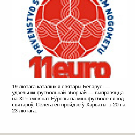
19 лютага каталіцкія святары Беларусі —
удзельнікі футбольнай зборнай — выправяцца
на XI Чэмпіянат Еўропы па міні-футболе сярод
святароў. Сёлета ён пройдзе ў Харватыі з 20 па
23 лютага.