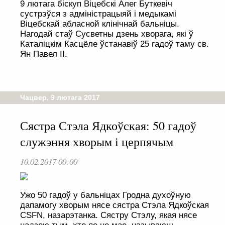
9 лютага біскуп Віцебскі Алег Буткевіч
сустрэўся з адміністрацыяй і медыкамі
Віцебскай абласной клінічнай бальніцы.
Нагодай стаў Сусветны дзень хворага, які ў
Каталіцкім Касцёле ўстанавіў 25 гадоў таму св.
Ян Павел ІІ.
Чацвер, 9 лютага 2017
Сястра Стэла Ядкоўская: 50 гадоў
служэння хворым і церпячым
10.02.2017 00:00
Ужо 50 гадоў у бальніцах Гродна духоўную
дапамогу хворым нясе сястрa Стэла Ядкоўскaя
CSFN, назарэтанка. Сястру Стэлу, якая нясе