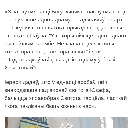
«З паслухмянасці Богу выцякае паслухмянасць
— служэнне адно аднаму, — адзначыў іерарх.
— Гледзячы на святога, прыгадваюцца словы
апостала Паўла: “У пакоры лічыце адно аднаго
вышэйшым за сябе. Не клапаціцеся кожны
толькі пра сваё, але і пра іншых” і яшчэ:
“Падпарадкоўвайцеся адзін аднаму ў боязі
Хрыстовай”».
Іерарх дадаў, што ў еднасці асобаў, якія
знаходзяцца пад аховай святога Юзафа,
бачыцца «правобраз Святога Касцёла, часткай
якога пакліканы быць кожны з нас».