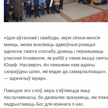
«Ідэя аўтаноміі і свабоды, якую сёння многія
маюць, можа выклікаць адмоўныя рэакцыі
адносна такога спосабу думаць і перажываць
уласнае існаванне, як рабіў у сваім жыцці свят
Юзаф. Насамрэч, ён паказвае нам адзіны
сапраўдны шлях, які вядзе да самарэалізацыі»,
— адзначыў іерарх.
Паводле яго слоў, вера з’яўляецца маці
паслухмянасці, бо дазваляе зразумець, які пла
падрыхтаваць Бог для кожнага з нас.