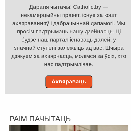
Дарагія чытачы! Catholic.by —
некамерцыйны праект, існуе за кошт
ахвяраванняў і дабрачыннай дапамогі. Мы
просім падтрымаць нашу дзейнасць. Ці
будзе наш партал існаваць далей, у
значнай ступені залежыць ад вас. Шчыра
дзякуем за ахвярнасць, молімся за ўсіх, хто
нас падтрымлівае.
Ахвяраваць
РАІМ ПАЧЫТАЦЬ