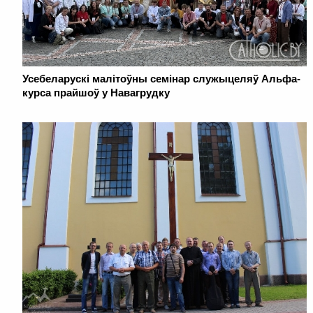
Усебеларускі малітоўны семінар служыцеляў Альфа-
курса прайшоў у Навагрудку