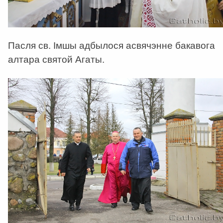
Пасля св. Імшы адбылося асвячэнне бакавога
алтара святой Агаты.