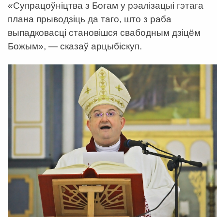
«Супрацоўніцтва з Богам у рэалізацыі гэтага
плана прыводзіць да таго, што з раба
выпадковасці становішся свабодным дзіцём
Божым», — сказаў арцыбіскуп.