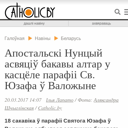
дашлі навіну
ахвяраваць
Галоўная
Навіны
Беларусь
Апостальскі Нунцый
асвяціў бакавы алтар у
касцёле парафіі Св.
Юзафа ў Валожыне
20.03.2017 14:07
Ілья Лапато
/
Фота:
Аляксандра
Шчыглінская
/
Catholic.by
18 сакавіка ў парафіі Святога Юзафа ў