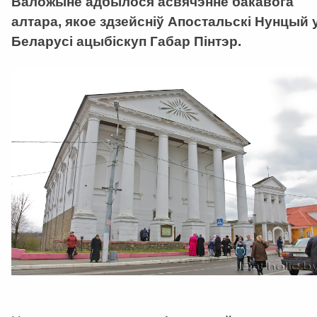
Валожыне адбылося асвячэнне бакавога
алтара, якое здзейсніў Апостальскі Нунцый 
Беларусі ацыбіскуп Габар Пінтэр.