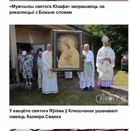
«Мужчыны святога Юзафа» запрашаюць на
рэкалекцыі з Божым словам
У касцёле святога Яўхіма ў Клюшчанах ушанавалі
памяць Казіміра Сваяка