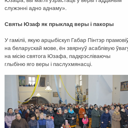
Юзафа, вы маглі ўзрастаць у веры і адданым
служэнні адно аднаму».
Святы Юзаф як прыклад веры і пакоры
У гаміліі, якую арцыбіскуп Габар Пінтэр прамові
на беларускай мове, ён звярнуў асаблівую ўваг
на місію святога Юзафа, падкрэсліваючы
глыбіню яго веры і паслухмянасці.