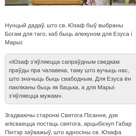
Нунцый дадаў, што св. Юзаф быў выбраны
Богам для таго, каб быць апекуном для Езуса і
Марыі:
«Юзаф з’яўляецца сапраўдным сведкам
праўды пра чалавека, таму што вучыць нас,
што значыць быць свабодным. Для Езуса ён
пакліканы быць як бацька, а для Марыі
з’яўляецца мужам».
Згадваючы старонкі Святога Пісання, дзе
апісваецца постаць святога, арцыбіскуп Габар
Пінтэр заўважыў, што адносіны св. Юзафа