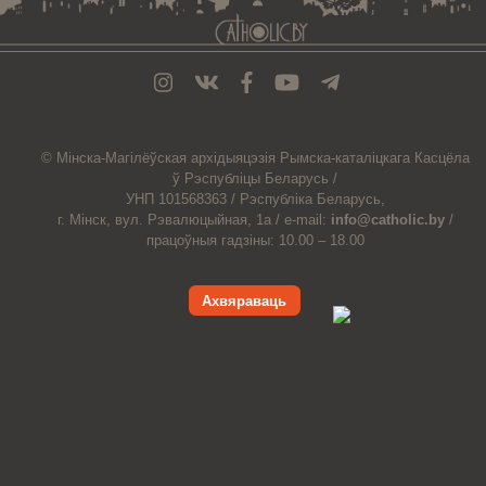
© Мiнска-Магiлёўская
архiдыяцэзiя
Рымска-каталіцкага
Касцёла
ў Рэспубліцы Беларусь /
УНП 101568363 /
Рэспубліка Беларусь,
г. Мінск, вул. Рэвалюцыйная, 1а /
e-mail:
info@catholic.by
/
працоўныя гадзіны: 10.00 – 18.00
Ахвяраваць