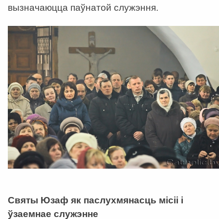
вызначаюцца паўнатой служэння.
Святы Юзаф як паслухмянасць місіі і
ўзаемнае служэнне