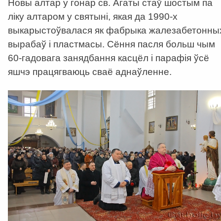
Новы алтар у гонар св. Агаты стаў шостым па
ліку алтаром у святыні, якая да 1990-х
выкарыстоўвалася як фабрыка жалезабетонны
вырабаў і пластмасы. Сёння пасля больш чым
60-гадовага занядбання касцёл і парафія ўсё
яшчэ працягваюць сваё аднаўленне.