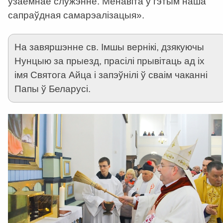
ўзаемнае служэнне. Менавіта ў гэтым наша
сапраўдная самарэалізацыя».
На завяршэнне св. Імшы вернікі, дзякуючы
Нунцыю за прыезд, прасілі прывітаць ад іх
імя Святога Айца і запэўнілі ў сваім чаканні
Папы ў Беларусі.