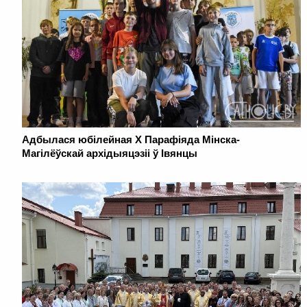
Адбылася юбілейная Х Парафіяда Мінска-
Магілёўскай архідыяцэзіі ў Івянцы