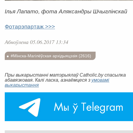
Ілья Лапато, фота Аляксандры Шчыглінскай
Фотарэпартаж >>>
Абноўлена 05.06.2017 13:34
#Мінска-Магілёўская архідыяцэзія (2616)
Пры выкарыстанні матэрыялаў Catholic.by спасылка
абавязковая. Калі ласка, азнаёмцеся з
умовамі
выкарыстання