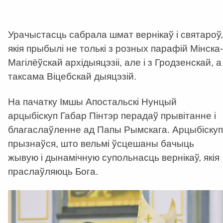
Урачыстасць сабрала шмат вернікаў і святароў,
якія прыбылі не толькі з розных парафій Мінска-
Магілёўскай архідыяцэзіі, але і з Гродзенскай, а
таксама Віцебскай дыяцэзій.
На пачатку Імшы Апостальскі Нунцый
арцыбіскуп Габар Пінтэр перадаў прывітанне і
благаслаўленне ад Папы Рымскага. Арцыбіскуп
прызнаўся, што вельмі ўсцешаны бачыць
жывую і дынамічную супольнасць вернікаў, якія
праслаўляюць Бога.