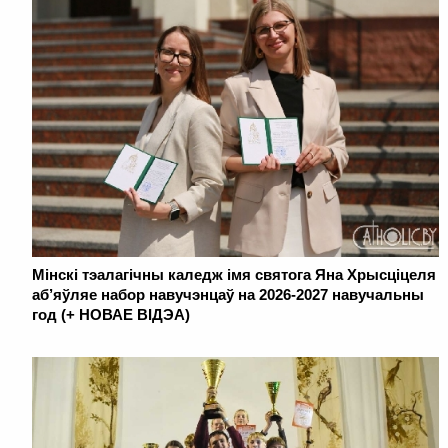
Мінскі тэалагічны каледж імя святога Яна Хрысціцеля
аб’яўляе набор навучэнцаў на 2026-2027 навучальны
год (+ НОВАЕ ВІДЭА)