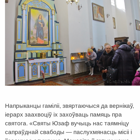
Напрыканцы гаміліі, звяртаючыся да вернікаў,
іерарх заахвоціў іх захоўваць памяць пра
святога. «Святы Юзаф вучыць нас таямніцу
сапраўднай свабоды — паслухмянасць місіі і