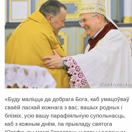
«Буду маліцца да добрага Бога, каб умацоўваў
сваёй ласкай кожнага з вас, вашых родных і
блізкіх, усю вашу парафіяльную супольнасць,
каб з кожным днём, па прыкладу святога