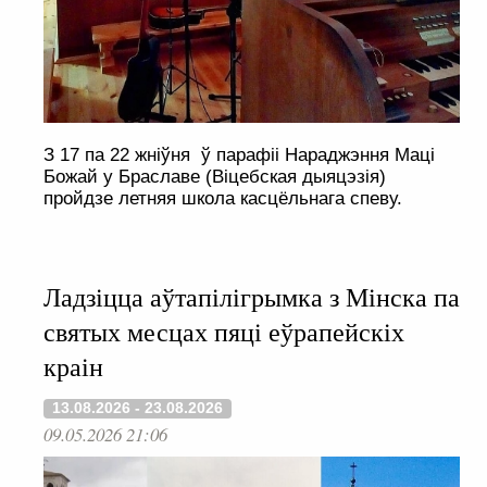
З 17 па 22 жніўня ў парафіі Нараджэння Маці
Божай у Браславе (Віцебская дыяцэзія)
пройдзе летняя школа касцёльнага спеву.
Ладзіцца аўтапілігрымка з Мінска па
святых месцах пяці еўрапейскіх
краін
13.08.2026 - 23.08.2026
09.05.2026 21:06