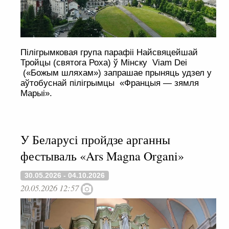
Пілігрымковая група парафіі Найсвяцейшай
Тройцы (святога Роха) ў Мінску Viam Dei
(«Божым шляхам») запрашае прыняць удзел у
аўтобуснай пілігрымцы «Францыя — зямля
Марыі».
У Беларусі пройдзе арганны
фестываль «Ars Magna Organi»
30.05.2026 - 04.10.2026
20.05.2026 12:57