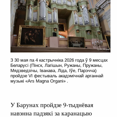
З 30 мая па 4 кастрычніка 2026 года ў 9 месцах
Беларусі (Пінск, Лагішын, Ружаны, Пружаны,
Мядзведзічы, Іванава, Ліда, Іўе, Парэчча)
пройдзе VI фестываль акадэмічнай арганнай
музыкі «Ars Magna Organi» .
У Барунах пройдзе 9-тыднёвая
навэнна падзякі за каранацыю