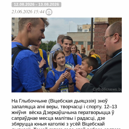
12.08.2026 - 13.08.2026
23.06.2026 15:44
На Глыбоччыне (Віцебская дыяцэзія) зноў
запаляцца агні веры, творчасці і спорту. 12–13
жніўня вёска Дзеркаўшчына ператворыцца ў
сапраўднае месца малітвы і радасці, дзе
збяруцца юныя католікі з усёй Віцебскай