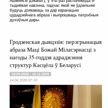
Ашмянскі дэканат), у 5-ы раз распачнецца 9-
тыднёвая навэнна, падчас якой яе ўдзельнікі
будуць дзякаваць за дар каранацыю
цудадзейнага абраза і выпрошваць патрэбныя
духоўныя дары.
Гродзенская дыяцэзія: перэгрынацыя
абраза Маці Божай Міласэрнасці з
нагоды 35-годдзя адраджэння
структур Касцёла ў Беларусі
18.04.2026 - 16.11.2026
14.04.2026 07:10