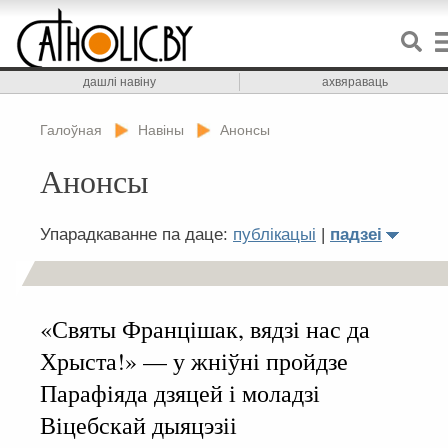
дашлі навіну
ахвяраваць
Галоўная
Навіны
Анонсы
Анонсы
Упарадкаванне па даце:
публікацыі
|
падзеі
«Святы Францішак, вядзі нас да
Хрыста!» — у жніўні пройдзе
Парафіяда дзяцей і моладзі
Віцебскай дыяцэзіі