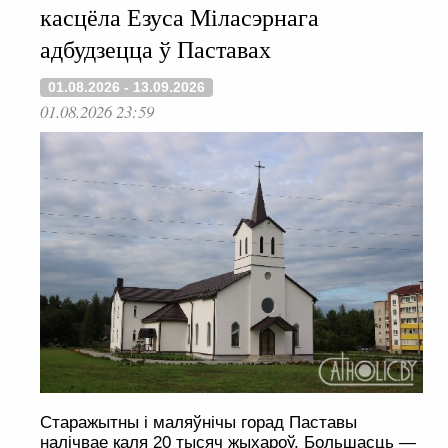
касцёла Езуса Міласэрнага
адбудзецца ў Паставах
01.08.2026 - 13.09.2026
01.08.2026 23:59
Старажытны і маляўнічы горад Паставы
налічвае каля 20 тысяч жыхароў. Большасць —