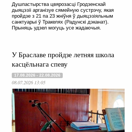
Душпастырства цвярозасці Гродзенскай
дыяцэзіі арганізуе сямейную сустрэчу, якая
пройдзе з 21 па 23 жніўня ў дыяцэзіяльным
санктуарыі ў Тракелях (Радунскі дэканат).
Прыняць удзел могуць усе жадаючыя.
У Браславе пройдзе летняя школа
касцёльнага спеву
17.08.2026 - 22.08.2026
08.07.2026 13:05