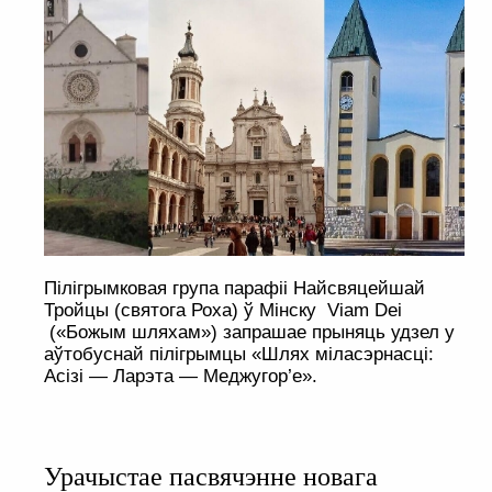
Пілігрымковая група парафіі Найсвяцейшай
Тройцы (святога Роха) ў Мінску Viam Dei
(«Божым шляхам») запрашае прыняць удзел у
аўтобуснай пілігрымцы «Шлях міласэрнасці:
Асізі — Ларэта — Меджугор’е».
Урачыстае пасвячэнне новага