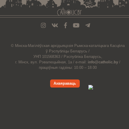
© Мiнска-Магiлёўская
архiдыяцэзiя
Рымска-каталіцкага
Касцёла
ў Рэспубліцы Беларусь /
УНП 101568363 /
Рэспубліка Беларусь,
г. Мінск, вул. Рэвалюцыйная, 1а /
e-mail:
info@catholic.by
/
працоўныя гадзіны: 10.00 – 18.00
Ахвяраваць