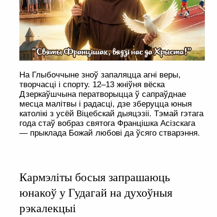
На Глыбоччыне зноў запаляцца агні веры,
творчасці і спорту. 12–13 жніўня вёска
Дзеркаўшчына ператворыцца ў сапраўднае
месца малітвы і радасці, дзе зберуцца юныя
католікі з усёй Віцебскай дыяцэзіі. Тэмай гэтага
года стаў вобраз святога Францішка Асізскага
— прыклада Божай любові да ўсяго стварэння.
Кармэліты босыя запрашаюць
юнакоў у Гудагай на духоўныя
рэкалекцыі