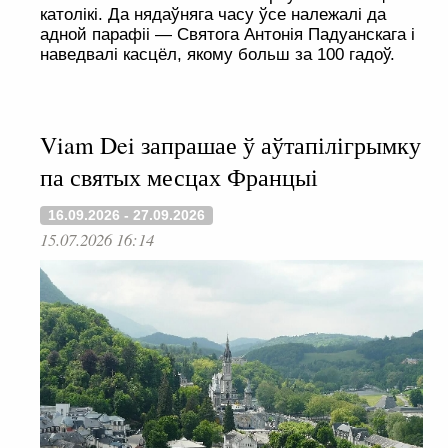
католікі. Да нядаўняга часу ўсе належалі да
адной парафіі — Святога Антонія Падуанскага і
наведвалі касцёл, якому больш за 100 гадоў.
Viam Dei запрашае ў аўтапілігрымку
па святых месцах Францыі
16.09.2026 - 27.09.2026
15.07.2026 16:14