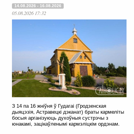
14.08.2026 - 16.08.2026
05.08.2026 17:32
З 14 па 16 жніўня ў Гудагаі (Гродзенская
дыяцэзія, Астравецкі дэканат) браты кармеліты
босыя арганізуюць духоўныя сустрэчы з
юнакамі, зацікаўленымі кармэліцкім ордэнам.