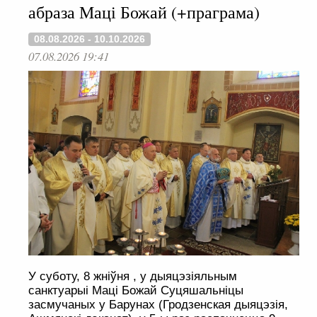
абраза Маці Божай (+праграма)
08.08.2026 - 10.10.2026
07.08.2026 19:41
У суботу, 8 жніўня , у дыяцэзіяльным
санктуарыі Маці Божай Суцяшальніцы
засмучаных у Барунах (Гродзенская дыяцэзія,