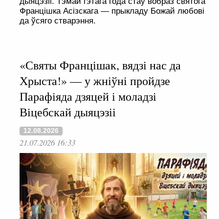
дыяцэзіі. Тэмай гэтага года стаў вобраз святога
Францішка Асізскага — прыкладу Божай любові
да ўсяго стварэння.
«Святы Францішак, вядзі нас да
Хрыста!» — у жніўні пройдзе
Парафіяда дзяцей і моладзі
Віцебскай дыяцэзіі
12.08.2026
21.07.2026 16:33