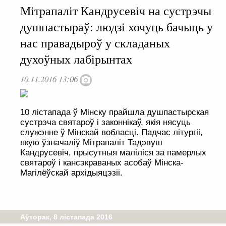
Мітрапаліт Кандрусевіч на сустрэчы
душпастыраў: людзі хочуць бачыць у
нас правадыроў у складаных
духоўных лабірынтах
10.11.2016 13:06
10 лістапада ў Мінску прайшла душпастырская
сустрэча святароў і законнікаў, якія нясуць
служэнне ў Мінскай вобласці. Падчас літургіі,
якую ўзначаліў Мітрапаліт Тадэвуш
Кандрусевіч, прысутныя маліліся за памерлых
святароў і кансэкраваных асобаў Мінска-
Магілёўскай архідыяцэзіі.
Аўторак, 8 лістапада 2016