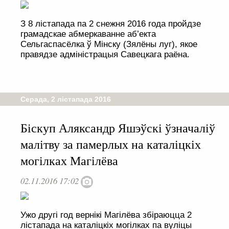
З 8 лістапада па 2 снежня 2016 года пройдзе
грамадскае абмеркаванне аб’екта
Сельгаспасёлка ў Мінску (Зялёны луг), якое
правядзе адміністрацыя Савецкага раёна.
Серада, 2 лістапада 2016
Біскуп Аляксандр Яшэўскі ўзначаліў
малітву за памерлых на каталіцкіх
могілках Магілёва
02.11.2016 17:02
Ужо другі год вернікі Магілёва збіраюцца 2
лістапада на каталіцкіх могілках па вуліцы