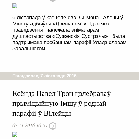
6 лiстапада ў касцёле свв. Сымона і Алены ў
Мінску адбыўся «Дзень сям'і». Ідэя яго
правядзення належала аніматарам
душпастырства «Сужэнскiя Сустрэчы» і была
падтрымана пробашчам парафіі Уладзiславам
Завальнюком.
Панядзелак, 7 лістапада 2016
Ксёндз Павел Трон цэлебраваў
прыміцыйную Імшу ў роднай
парафіі ў Вілейцы
07.11.2016 10:51