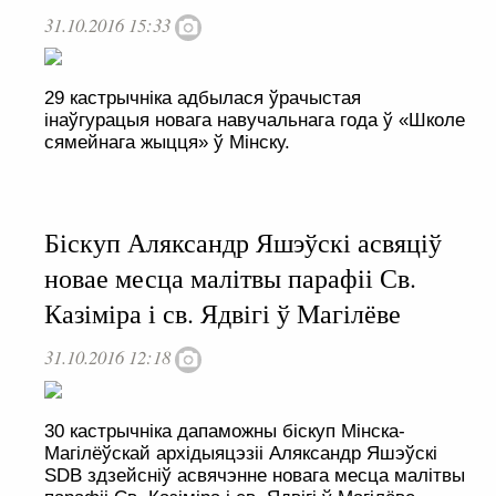
31.10.2016 15:33
29 кастрычніка адбылася ўрачыстая
інаўгурацыя новага навучальнага года ў «Школе
сямейнага жыцця» ў Мінску.
Біскуп Аляксандр Яшэўскі асвяціў
новае месца малітвы парафіі Св.
Казіміра і св. Ядвігі ў Магілёве
31.10.2016 12:18
30 кастрычніка дапаможны біскуп Мінска-
Магілёўскай архідыяцэзіі Аляксандр Яшэўскі
SDB здзейсніў асвячэнне новага месца малітвы