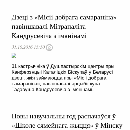
Дзеці з «Місіі добрага самараніна»
павіншавалі Мітрапаліта
Кандрусевіча з імянінамі
31.10.2016 15:50
31 кастрычніка ў Душпастырскім цэнтры пры
Канферэнцыі Каталіцкіх Біскупаў у Беларусі
дзеці, якія займаюцца пры «Місіі добрага
самараніна», павіншавалі арцыбіскупа
Тадэвуша Кандрусевіча з імянінамі.
Новы навучальны год распачаўся ў
«Школе сямейнага жыцця» ў Мінску