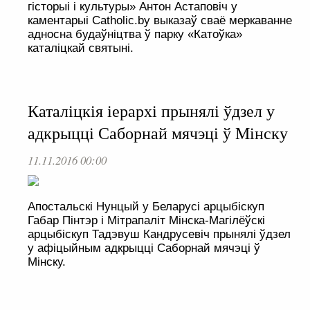
гісторыі і культуры» Антон Астаповіч у
каментарыі Catholic.by выказаў сваё меркаванне
адносна будаўніцтва ў парку «Катоўка»
каталіцкай святыні.
Каталіцкія іерархі прынялі ўдзел у
адкрыцці Саборнай мячэці ў Мінску
11.11.2016 00:00
Апостальскі Нунцый у Беларусі арцыбіскуп
Габар Пінтэр і Мітрапаліт Мінска-Магілёўскі
арцыбіскуп Тадэвуш Кандрусевіч прынялі ўдзел
у афіцыйным адкрыцці Саборнай мячэці ў
Мінску.