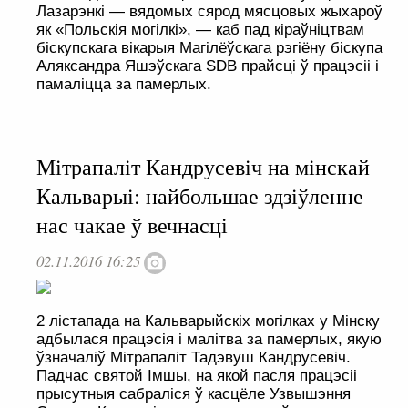
Лазарэнкі — вядомых сярод мясцовых жыхароў
як «Польскія могілкі», — каб пад кіраўніцтвам
біскупскага вікарыя Магілёўскага рэгіёну біскупа
Аляксандра Яшэўскага SDB прайсці ў працэсіі і
памаліцца за памерлых.
Мітрапаліт Кандрусевіч на мінскай
Кальварыі: найбольшае здзіўленне
нас чакае ў вечнасці
02.11.2016 16:25
2 лістапада на Кальварыйскіх могілках у Мінску
адбылася працэсія і малітва за памерлых, якую
ўзначаліў Мітрапаліт Тадэвуш Кандрусевіч.
Падчас святой Імшы, на якой пасля працэсіі
прысутныя сабраліся ў касцёле Узвышэння