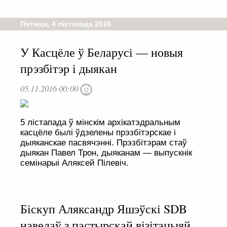
Пятніца, 4 лістапада 2016
У Касцёле ў Беларусі — новыя
прэзбітэр і дыякан
05.11.2016 00:00
5 лістапада ў мінскім архікатэдральным
касцёле былі ўдзелены прэзбітэрскае і
дыяканскае пасвячэнні. Прэзбітэрам стаў
дыякан Павел Трон, дыяканам — выпускнік
семінарыі Аляксей Пілевіч.
Біскуп Аляксандр Яшэўскі SDB
наведаў з пастырскай візітацыяй