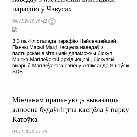
парафію ў Чавусах
04.11.2016 16:42
З 3 па 4 лістапада парафію Найсвяцейшай
Панны Марыі Маці Касцёла наведаў з
пастырскай візітацыяй дапаможны біскуп
Мінска-Магілёўскай архідыяцэзіі, біскупскі
вікарый Магілёўскага рэгіёну Аляксандр Яшэўскі
SDB.
Мінчанам прапануюць выказацца
адносна будаўніцтва касцёла ў парку
Катоўка
04.11.2016 15:18