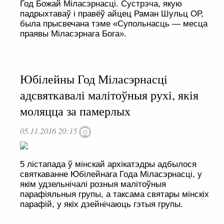
Год Божай Міласэрнасці. Сустрэча, якую
падрыхтаваў і правёў айцец Раман Шульц ОР,
была прысвечана тэме «Супольнасць — месца
праявы Міласэрнага Бога».
Юбілейны Год Міласэрнасці
адсвяткавалі малітоўныя рухі, якія
моляцца за памерлых
05.11.2016 20:15
5 лістапада ў мінскай архікатэдры адбылося
святкаванне Юбілейнага Года Міласэрнасці, у
якім удзельнічалі розныя малітоўныя
парафіяльныя групы, а таксама святары мінскіх
парафій, у якіх дзейнічаюць гэтыя групы.