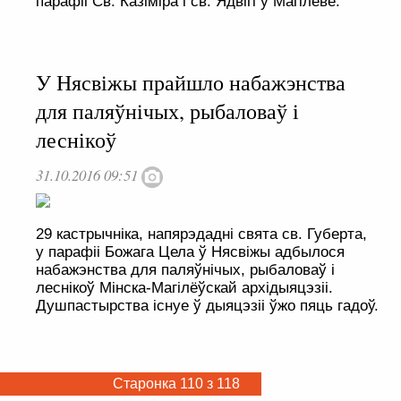
парафіі Св. Казіміра і св. Ядвігі ў Магілёве.
У Нясвіжы прайшло набажэнства
для паляўнічых, рыбаловаў і
леснікоў
31.10.2016 09:51
29 кастрычніка, напярэдадні свята св. Губерта,
у парафіі Божага Цела ў Нясвіжы адбылося
набажэнства для паляўнічых, рыбаловаў і
леснікоў Мінска-Магілёўскай архідыяцэзіі.
Душпастырства існуе ў дыяцэзіі ўжо пяць гадоў.
Старонка 110 з 118