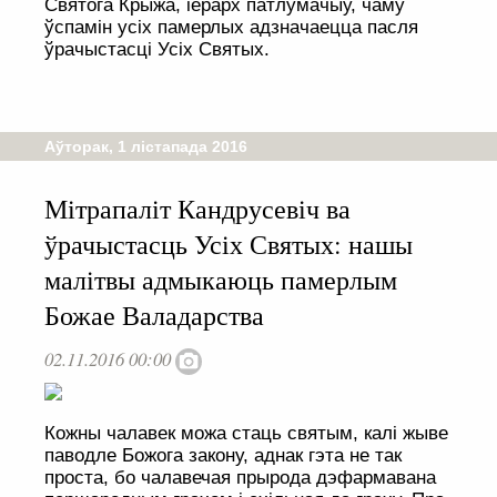
Святога Крыжа, іерарх патлумачыў, чаму
ўспамін усіх памерлых адзначаецца пасля
ўрачыстасці Усіх Святых.
Аўторак, 1 лістапада 2016
Мітрапаліт Кандрусевіч ва
ўрачыстасць Усіх Святых: нашы
малітвы адмыкаюць памерлым
Божае Валадарства
02.11.2016 00:00
Кожны чалавек можа стаць святым, калі жыве
паводле Божога закону, аднак гэта не так
проста, бо чалавечая прырода дэфармавана