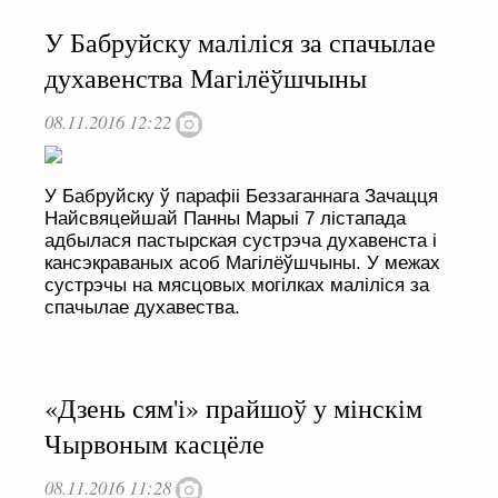
У Бабруйску маліліся за спачылае
духавенства Магілёўшчыны
08.11.2016 12:22
У Бабруйску ў парафіі Беззаганнага Зачацця
Найсвяцейшай Панны Марыі 7 лістапада
адбылася пастырская сустрэча духавенста і
кансэкраваных асоб Магілёўшчыны. У межах
сустрэчы на мясцовых могілках маліліся за
спачылае духавества.
«Дзень сям'і» прайшоў у мінскім
Чырвоным касцёле
08.11.2016 11:28