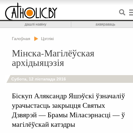
дашлі навіну
ахвяраваць
Галоўная
Цэтлікі
Мінска-Магілёўская
архідыяцэзія
Субота, 12 лістапада 2016
Біскуп Аляксандр Яшэўскі ўзначаліў
урачыстасць закрыцця Святых
Дзвярэй — Брамы Міласэрнасці — ў
магілёўскай катэдры