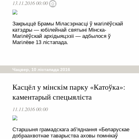
13.11.2016 00:00
Закрыццё Брамы Міласэрнасці ў магілёўскай
катэдры — юбілейнай святыні Мінска-
Магілёўскай архідыяцэзіі — адбылося ў
Магілёве 13 лістапада.
Чацвер, 10 лістапада 2016
Касцёл у мінскім парку «Катоўка»:
каментарый спецыяліста
11.11.2016 00:00
Старшыня грамадскага аб'яднання «Беларускае
добраахвотнае таварыства аховы помнікаў