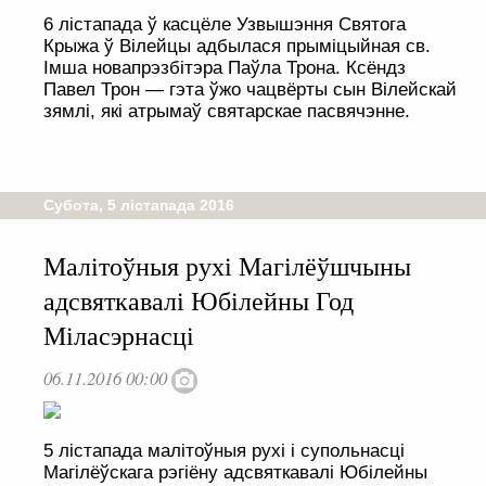
6 лістапада ў касцёле Узвышэння Святога
Крыжа ў Вілейцы адбылася прыміцыйная св.
Імша новапрэзбітэра Паўла Трона. Ксёндз
Павел Трон — гэта ўжо чацвёрты сын Вілейскай
зямлі, які атрымаў святарскае пасвячэнне.
Субота, 5 лістапада 2016
Малітоўныя рухі Магілёўшчыны
адсвяткавалі Юбілейны Год
Міласэрнасці
06.11.2016 00:00
5 лістапада малітоўныя рухі і супольнасці
Магілёўскага рэгіёну адсвяткавалі Юбілейны