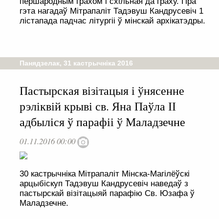
першародным грахом і схільная да граху. Пра
гэта нагадаў Мітрапаліт Тадэвуш Кандрусевіч 1
лістапада падчас літургіі ў мінскай архікатэдры.
Панядзелак, 31 кастрычніка 2016
Пастырская візітацыя і ўнясенне
рэліквій крыві св. Яна Паўла ІІ
адбыліся ў парафіі ў Маладзечне
01.11.2016 00:00
30 кастрычніка Мітрапаліт Мінска-Магілёўскі
арцыбіскуп Тадэвуш Кандрусевіч наведаў з
пастырскай візітацыяй парафію Св. Юзафа ў
Маладзечне.