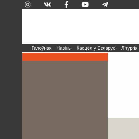
Галоўная
Навіны
Касцёл у Беларусі
Літургія