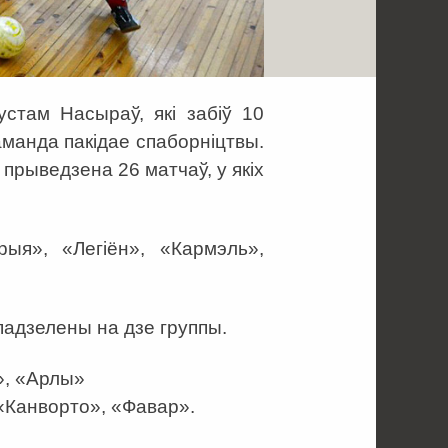
стам Насыраў, які забіў 10
каманда пакідае спаборніцтвы.
 прыведзена 26 матчаў, у якіх
ыя», «Легіён», «Кармэль»,
адзелены на дзе группы.
», «Арлы»
, «Канворто», «Фавар».