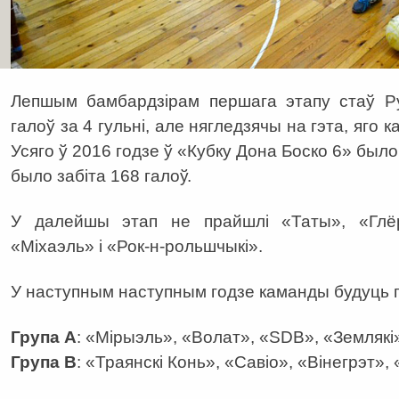
Лепшым бамбардзірам першага этапу стаў Ру
галоў за 4 гульні, але нягледзячы на гэта, яго 
Усяго ў 2016 годзе ў «Кубку Дона Боско 6» было
было забіта 168 галоў.
У далейшы этап не прайшлі «Таты», «Глёр
«Міхаэль» і «Рок-н-рольшчыкі».
У наступным наступным годзе каманды будуць п
Група А
: «Мірыэль», «Волат», «SDB», «Землякі
Група В
: «Траянскі Конь», «Савіо», «Вінегрэт»