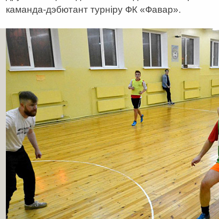
каманда-дэбютант турніру ФК «Фавар».