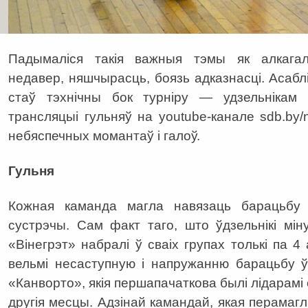
Падымаліся такія важныя тэмы як алкагал
недавер, няшчырасць, боязь адказнасці. Асабл
стаў тэхнічны бок турніру — удзельнікам
трансляцыі гульняў на youtube-канале sdb.by/
небяспечных момантаў і галоў.
Гульня
Кожная каманда магла навязаць барацьбу л
сустрэчы. Сам факт таго, што ўдзельнікі мін
«Вінегрэт» набралі ў сваіх групах толькі па 4
вельмі несаступную і напружанню барацьбу ў
«Канворто», якія першапачаткова былі лідарамі св
другія месцы. Адзінай камандай, якая перамагла