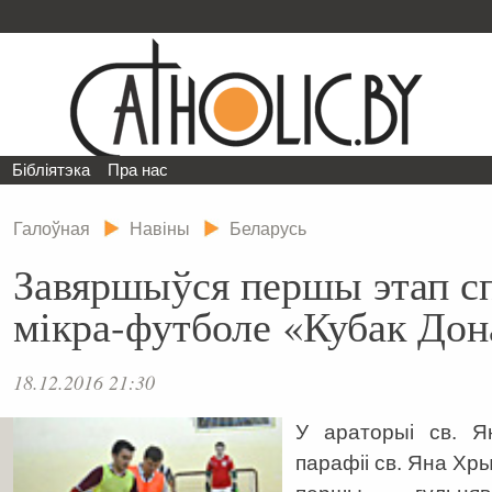
Бібліятэка
Пра нас
Галоўная
Навіны
Беларусь
Завяршыўся першы этап сп
мікра-футболе «Кубак Дон
18.12.2016 21:30
У араторыі св. Я
парафіі св. Яна Хр