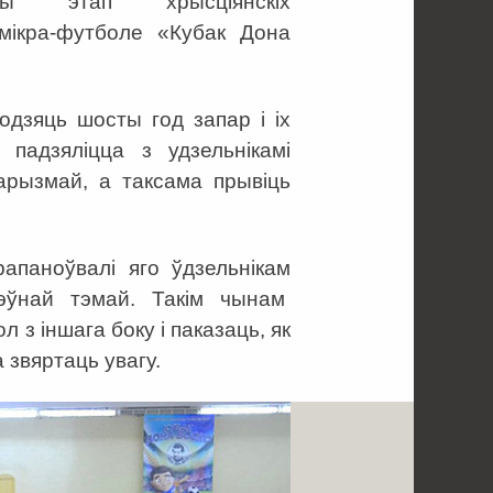
вы этап хрысціянскіх
 мікра-футболе «Кубак Дона
одзяць шосты год запар і іх
падзяліцца з удзельнікамі
харызмай, а таксама прывіць
рапаноўвалі яго ўдзельнікам
эўнай тэмай. Такім чынам
 з іншага боку і паказаць, як
 звяртаць увагу.