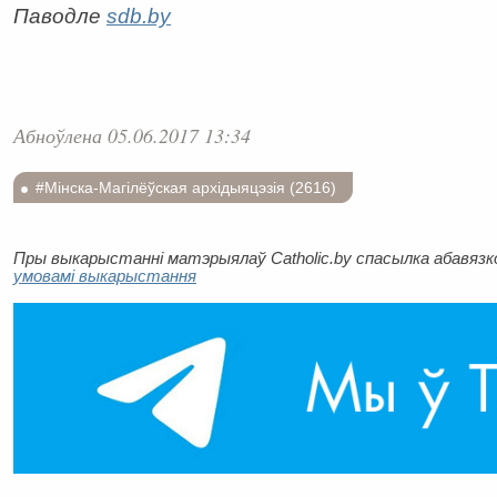
Паводле
sdb.by
Абноўлена 05.06.2017 13:34
#Мінска-Магілёўская архідыяцэзія (2616)
Пры выкарыстанні матэрыялаў Catholic.by спасылка абавязков
умовамі выкарыстання