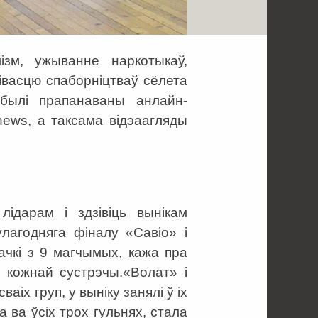
ізм, ужыванне наркотыкаў,
івасцю спаборніцтваў сёлета
 былі прапанаваны анлайн-
news, а таксама відэаагляды
ідарам і здзівіць вынікам
улагодняга фіналу «Савіо» і
 ачкі з 9 магчымых, кажа пра
 кожнай сустрэчы.«Волат» і
аіх груп, у выніку занялі ў іх
 ва ўсіх трох гульнях, стала