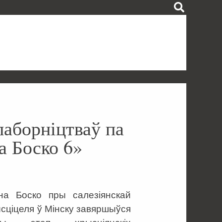
аборніцтваў па
а Боско 6»
на Боско пры салезіянскай
ысціцеля ў Мінску завяршыўся