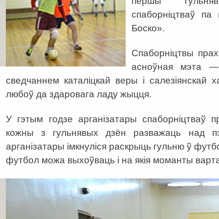
першы гульня
спаборніцтваў па
Боско».
Спаборніцтвы прах
асноўная мэта — 
сведчаннем каталіцкай веры і салезіянскай 
любоў да здаровага ладу жыцця.
У гэтым годзе арганізатары спаборніцтваў п
кожны з гульнявых дзён разважаць над п
арганізатары імкнуліся раскрыць гульню ў футбол
футбол можа выхоўваць і на якія моманты варта