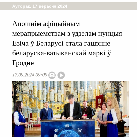
Аўторак, 17 верасня 2024
Апошнім афіцыйным
мерапрыемствам з удзелам нунцыя
Ёзіча ў Беларусі стала гашэнне
беларуска-ватыканскай маркі ў
Гродне
17.09.2024 09:09