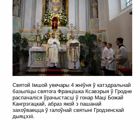
Святой Імшой увечары 4 жніўня ў катэдральнай
базыліцы святога Францішка Ксавэрыя ў Гродне
распачаліся ўрачыстасці ў гонар Маці Божай
Кангрэгацкай, абраз якой з пашанай
захоўваецца ў галоўнай святыні Гродзенскай
дыяцэзіі.