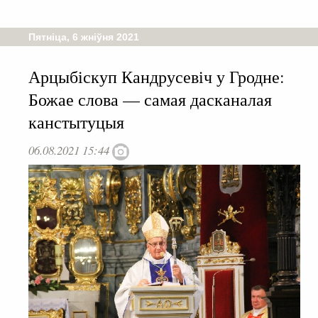
Пятніца, 6 жніўня 2021
Арцыбіскуп Кандрусевіч у Гродне:
Божае слова — самая дасканалая
канстытуцыя
06.08.2021 15:44