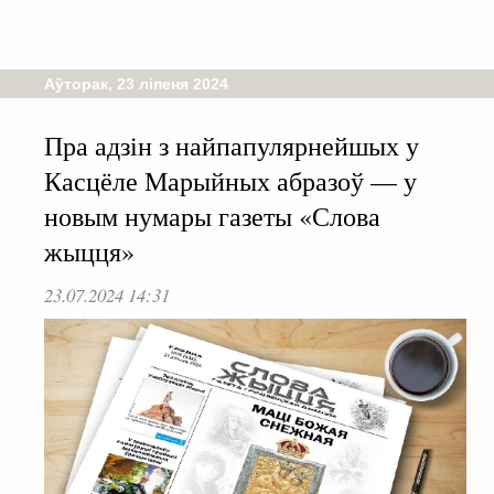
Аўторак, 23 ліпеня 2024
Пра адзін з найпапулярнейшых у
Касцёле Марыйных абразоў — у
новым нумары газеты «Слова
жыцця»
23.07.2024 14:31