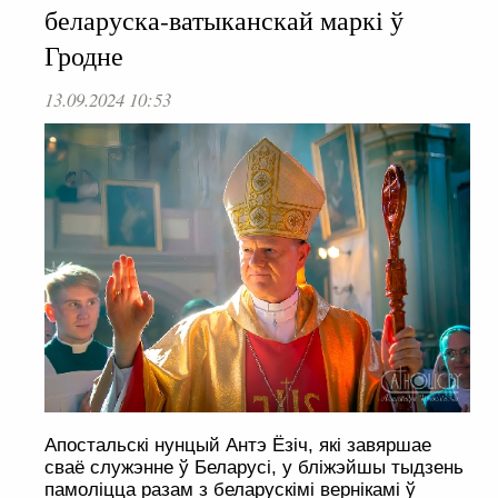
беларуска-ватыканскай маркі ў
Гродне
13.09.2024 10:53
Апостальскі нунцый Антэ Ёзіч, які завяршае
сваё служэнне ў Беларусі, у бліжэйшы тыдзень
памоліцца разам з беларускімі вернікамі ў