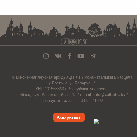
. . . . . . . . . . . . . . . . . . . . . . . . . . . . . . . . . . . . . . . . . . . . . . . . . . . . . . . . . . . . .
© Мiнска-Магiлёўская
архiдыяцэзiя
Рымска-каталіцкага
Касцёла
ў Рэспубліцы Беларусь /
УНП 101568363 /
Рэспубліка Беларусь,
г. Мінск, вул. Рэвалюцыйная, 1а /
e-mail:
info@catholic.by
/
працоўныя гадзіны: 10.00 – 18.00
Ахвяраваць