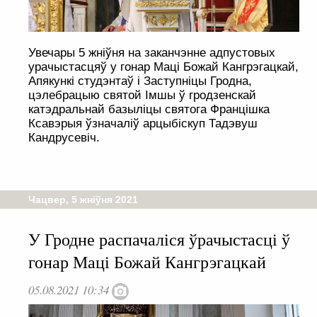
Увечары 5 жніўня на заканчэнне адпустовых
урачыстасцяў у гонар Маці Божай Кангрэгацкай,
Апякункі студэнтаў і Заступніцы Гродна,
цэлебрацыю святой Імшы ў гродзенскай
катэдральнай базыліцы святога Францішка
Ксавэрыя ўзначаліў арцыбіскуп Тадэвуш
Кандрусевіч.
Чацвер, 5 жніўня 2021
У Гродне распачаліся ўрачыстасці ў
гонар Маці Божай Кангрэгацкай
05.08.2021 10:34