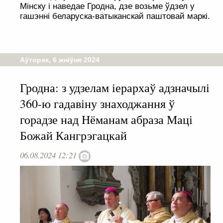
Мінску і наведае Гродна, дзе возьме ўдзел у
гашэнні беларуска-ватыканскай паштовай маркі.
Аўторак, 6 жніўня 2024
Гродна: з удзелам іерархаў адзначылі
360-ю гадавіну знаходжання ў
горадзе над Нёманам абраза Маці
Божай Кангрэгацкай
06.08.2024 12:21