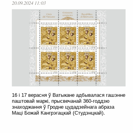
20.09.2024 11:03
16 і 17 верасня ў Ватыкане адбывалася гашэнне
паштовай маркі, прысвечанай 360-годдзю
знаходжання ў Гродне цудадзейнага абраза
Маці Божай Кангрэгацкай (Студэнцкай).