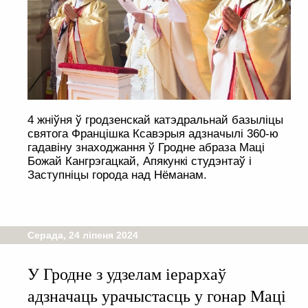
4 жніўня ў гродзенскай катэдральнай базыліцы
святога Францішка Ксавэрыя адзначылі 360-ю
гадавіну знаходжання ў Гродне абраза Маці
Божай Кангрэгацкай, Апякункі студэнтаў і
Заступніцы города над Нёманам.
Серада, 24 ліпеня 2024
У Гродне з удзелам іерархаў
адзначаць урачыстасць у гонар Маці