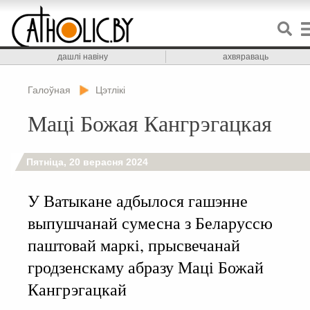
дашлі навіну
ахвяраваць
Галоўная
Цэтлікі
Маці Божая Кангрэгацкая
Пятніца, 20 верасня 2024
У Ватыкане адбылося гашэнне
выпушчанай сумесна з Беларуссю
паштовай маркі, прысвечанай
гродзенскаму абразу Маці Божай
Кангрэгацкай