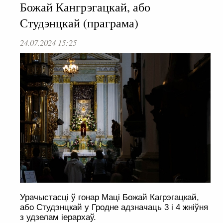
Божай Кангрэгацкай, або
Студэнцкай (праграма)
24.07.2024 15:25
Урачыстасці ў гонар Маці Божай Кагрэгацкай,
або Студэнцкай у Гродне адзначаць 3 і 4 жніўня
з удзелам іерархаў.