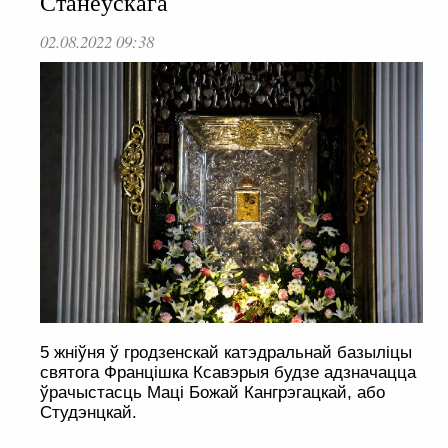
Станеўскага
02.08.2022 09:38
5 жніўня ў гродзенскай катэдральнай базыліцы
святога Францішка Ксавэрыя будзе адзначацца
ўрачыстасць Маці Божай Кангрэгацкай, або
Студэнцкай.