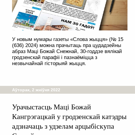
У новым нумары газеты «Слова жыцця» (№ 15
(636) 2024) можна прачытаць пра цудадзейны
абраз Маці Божай Снежнай, 30-годдзе вялікай
гродзенскай парафіі і пазнаёміцца з
незвычайнай гісторыяй жыцця.
Аўторак, 2 жніўня 2022
Урачыстасць Маці Божай
Кангрэгацкай у гродзенскай катэдры
адзначаць з удзелам арцыбіскупа