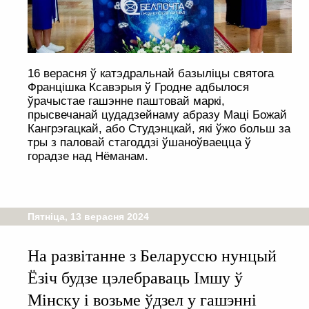
16 верасня ў катэдральнай базыліцы святога
Францішка Ксавэрыя ў Гродне адбылося
ўрачыстае гашэнне паштовай маркі,
прысвечанай цудадзейнаму абразу Маці Божай
Кангрэгацкай, або Студэнцкай, які ўжо больш за
тры з паловай стагоддзі ўшаноўваецца ў
горадзе над Нёманам.
Пятніца, 13 верасня 2024
На развітанне з Беларуссю нунцый
Ёзіч будзе цэлебраваць Імшу ў
Мінску і возьме ўдзел у гашэнні