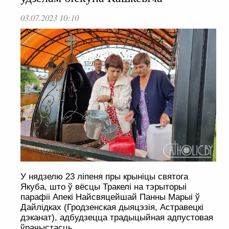
03.07.2023 10:10
У нядзелю 23 ліпеня пры крыніцы святога
Якуба, што ў вёсцы Тракелі на тэрыторыі
парафіі Апекі Найсвяцейшай Панны Марыі ў
Дайлідках (Гродзенская дыяцэзія, Астравецкі
дэканат), адбудзецца традыцыйная адпустовая
ўрачыстасць.