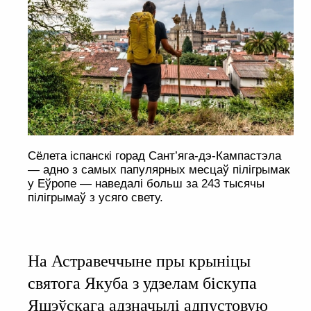
Сёлета іспанскі горад Сант’яга-дэ-Кампастэла
— адно з самых папулярных месцаў пілігрымак
у Еўропе — наведалі больш за 243 тысячы
пілігрымаў з усяго свету.
На Астравеччыне пры крыніцы
святога Якуба з удзелам біскупа
Яшэўскага адзначылі адпустовую