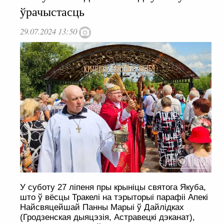
ўрачыстасць
29.07.2024 13:50
У суботу 27 ліпеня пры крыніцы святога Якуба,
што ў вёсцы Тракелі на тэрыторыі парафіі Апекі
Найсвяцейшай Панны Марыі ў Дайлідках
(Гродзенская дыяцэзія, Астравецкі дэканат),