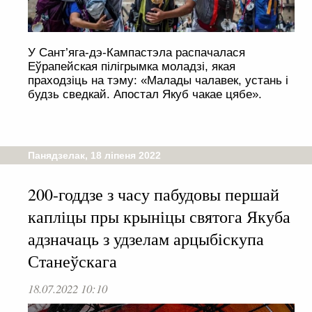
У Сант’яга-дэ-Кампастэла распачалася
Еўрапейская пілігрымка моладзі, якая
праходзіць на тэму: «Малады чалавек, устань і
будзь сведкай. Апостал Якуб чакае цябе».
Панядзелак, 18 ліпеня 2022
200-годдзе з часу пабудовы першай
капліцы пры крыніцы святога Якуба
адзначаць з удзелам арцыбіскупа
Станеўскага
18.07.2022 10:10