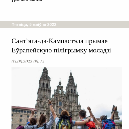
Пятніца, 5 жніўня 2022
Сант’яга-дэ-Кампастэла прымае
Еўрапейскую пілігрымку моладзі
05.08.2022 08:15