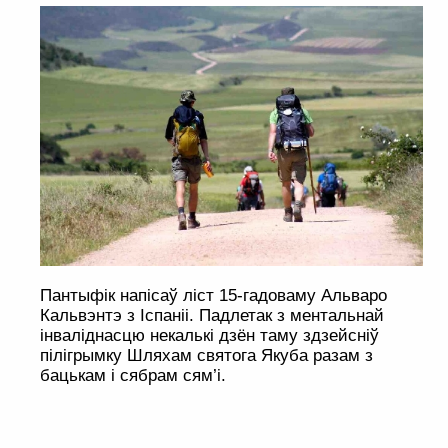
Пантыфік напісаў ліст 15-гадоваму Альваро
Кальвэнтэ з Іспаніі. Падлетак з ментальнай
інваліднасцю некалькі дзён таму здзейсніў
пілігрымку Шляхам святога Якуба разам з
бацькам і сябрам сям’і.