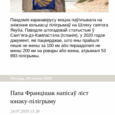
Пандэмія каранавірусу моцна паўплывала на
зніжэнне колькасці пілігрымаў на Шляху святога
Якуба. Паводле штогадовай статыстыкі ў
Сант’яга-дэ-Кампастэла (Іспанія), у 2020 годзе
дакумент, які пацвярджае, што яны прайшлі
пешкі не менш за 100 км або пераадолелі не
менш 200 км на ровары або конна, атрымалі 53
893 пілігрымы.
Пятніца, 24 ліпеня 2020
Папа Францішак напісаў ліст
юнаку-пілігрыму
24.07.2020 13:26