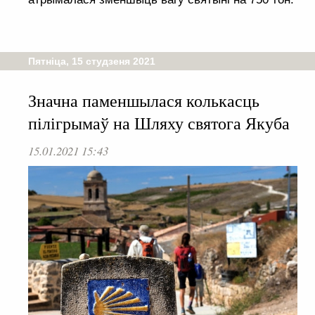
Пятніца, 15 студзеня 2021
Значна паменшылася колькасць
пілігрымаў на Шляху святога Якуба
15.01.2021 15:43