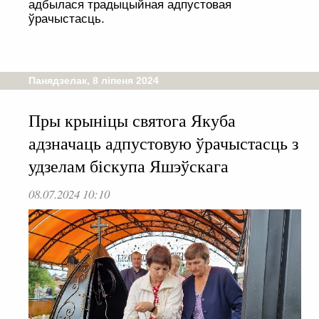
адбылася традыцыйная адпустовая
ўрачыстасць.
Панядзелак, 8 ліпеня 2024
Пры крыніцы святога Якуба
адзначаць адпустовую ўрачыстасць з
удзелам біскупа Яшэўскага
08.07.2024 10:10