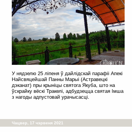
У нядзелю 25 ліпеня ў дайлідскай парафіі Апекі
Найсвяцейшай Панны Марыі (Астравецкі
дэканат) пры крыніцы святога Якуба, што на
ўскрайку вёскі Тракелі, адбудзецца святая Імша
з нагоды адпустовай урачысасці.
Чацвер, 17 чэрвеня 2021