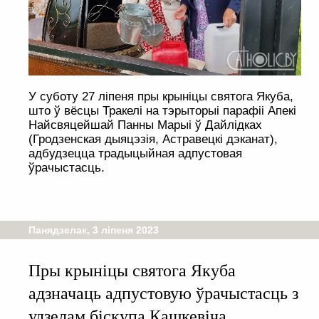
У суботу 27 ліпеня пры крыніцы святога Якуба,
што ў вёсцы Тракелі на тэрыторыі парафіі Апекі
Найсвяцейшай Панны Марыі ў Дайлідках
(Гродзенская дыяцэзія, Астравецкі дэканат),
адбудзецца традыцыйная адпустовая
ўрачыстасць.
Панядзелак, 3 ліпеня 2023
Пры крыніцы святога Якуба
адзначаць адпустовую ўрачыстасць з
удзелам біскупа Кашкевіча