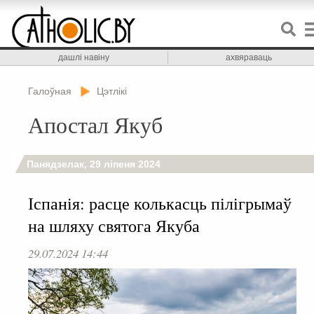
дашлі навіну
ахвяраваць
Галоўная
Цэтлікі
Апостал Якуб
Панядзелак, 29 ліпеня 2024
Іспанія: расце колькасць пілігрымаў
на шляху святога Якуба
29.07.2024 14:44