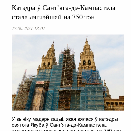
Катэдра ў Сант’яга-дэ-Кампастэла
стала лягчэйшай на 750 тон
17.06.2021 18:01
У выніку мадэрнізацыі, якая вялася ў катэдры
святога Якуба ў Сант’яга-дэ-Кампастэла,
атрымалася зменшыць вагу святыні на 750 тон.