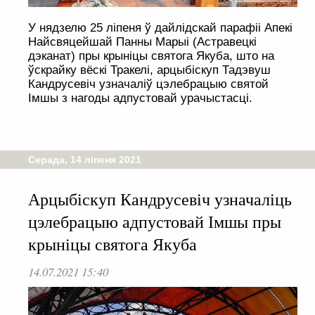
У нядзелю 25 ліпеня ў дайлідскай парафіі Апекі
Найсвяцейшай Панны Марыі (Астравецкі
дэканат) пры крыніцы святога Якуба, што на
ўскрайку вёскі Тракелі, арцыбіскуп Тадэвуш
Кандрусевіч узначаліў цэлебрацыю святой
Імшы з нагоды адпустовай урачыстасці.
Серада, 14 ліпеня 2021
Арцыбіскуп Кандрусевіч узначаліць
цэлебрацыю адпустовай Імшы пры
крыніцы святога Якуба
14.07.2021 15:40