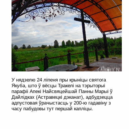
У нядзелю 24 ліпеня пры крыніцы святога
Якуба, што ў вёсцы Тракелі на тэрыторыі
парафіі Апекі Найсвяцейшай Панны Марыі ў
Дайлідках (Астравецкі дэканат), адбудзецца
адпустовая ўрачыстасць у 200-ю гадавіну з
часу пабудовы тут першай капліцы.