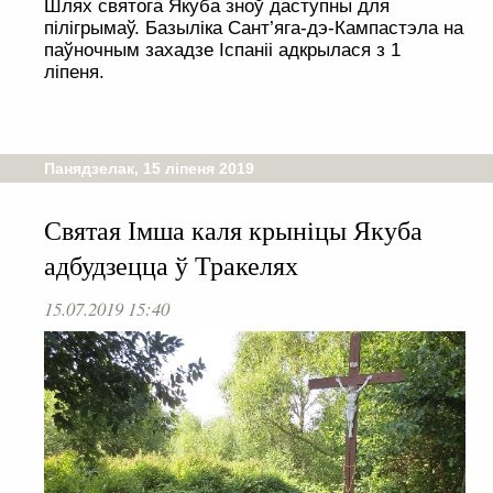
Шлях святога Якуба зноў даступны для
пілігрымаў. Базыліка Сант’яга-дэ-Кампастэла на
паўночным захадзе Іспаніі адкрылася з 1
ліпеня.
Панядзелак, 15 ліпеня 2019
Святая Імша каля крыніцы Якуба
адбудзецца ў Тракелях
15.07.2019 15:40