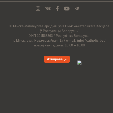
© Мiнска-Магiлёўская
архiдыяцэзiя
Рымска-каталіцкага
Касцёла
ў Рэспубліцы Беларусь /
УНП 101568363 /
Рэспубліка Беларусь,
г. Мінск, вул. Рэвалюцыйная, 1а /
e-mail:
info@catholic.by
/
працоўныя гадзіны: 10.00 – 18.00
Ахвяраваць