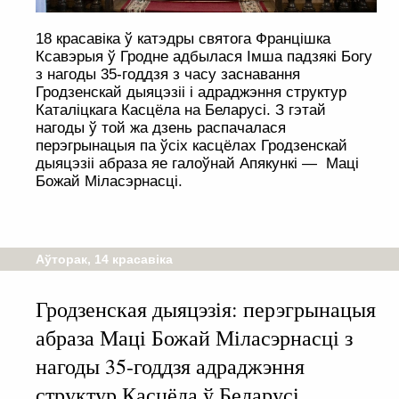
18 красавіка ў катэдры святога Францішка
Ксавэрыя ў Гродне адбылася Імша падзякі Богу
з нагоды 35-годдзя з часу заснавання
Гродзенскай дыяцэзіі і адраджэння структур
Каталіцкага Касцёла на Беларусі. З гэтай
нагоды ў той жа дзень распачалася
перэгрынацыя па ўсіх касцёлах Гродзенскай
дыяцэзіі абраза яе галоўнай Апякункі — Маці
Божай Міласэрнасці.
Аўторак, 14 красавіка
Гродзенская дыяцэзія: перэгрынацыя
абраза Маці Божай Міласэрнасці з
нагоды 35-годдзя адраджэння
структур Касцёла ў Беларусі