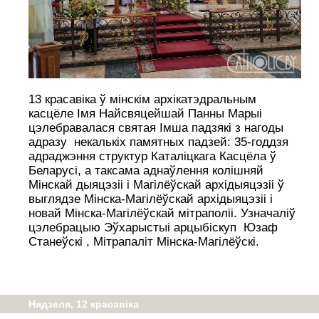
13 красавіка ў мінскім архікатэдральным
касцёле Імя Найсвяцейшай Панны Марыі
цэлебравалася святая Імша падзякі з нагоды
адразу некалькіх памятных падзей: 35-годдзя
адраджэння структур Каталіцкага Касцёла ў
Беларусі, а таксама аднаўлення колішняй
Мінскай дыяцэзіі і Магілёўскай архідыяцэзіі ў
выглядзе Мінска-Магілёўскай архідыяцэзіі і
новай Мінска-Магілёўскай мітраполіі. Узначаліў
цэлебрацыю Эўхарыстыі арцыбіскуп Юзаф
Станеўскі , Мітрапаліт Мінска-Магілёўскі.
Нядзеля, 12 красавіка