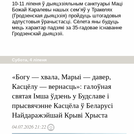
10-11 ліпеня ў дыяцэзіяльным санктуарыі Маці
Божай Каралевы нашых сем’яў у Тракелях
(Гродзенская дыяцэзія) пройдуць штогадовыя
адпустовыя ўрачыстасці. Сёлета яны будуць
мець характар падзякі за 35-гадовае існаванне
Гродзенскай дыяцэзіі.
Субота, 4 ліпеня
«Богу — хвала, Марыі — давер,
Касцёлу — вернасць»: галоўная
святая Імша ўдзень у Будславе і
прысвячэнне Касцёла ў Беларусі
Найдаражэйшай Крыві Хрыста
04.07.2026 21:22