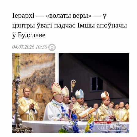
Іерархі — «волаты веры» — у
цэнтры ўвагі падчас Імшы апоўначы
ў Будславе
04.07.2026 10:30