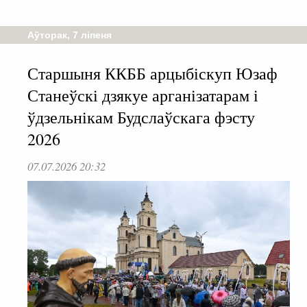
Аўторак, 7 ліпеня
Старшыня ККББ арцыбіскуп Юзаф
Станеўскі дзякуе арганізатарам і
ўдзельнікам Будслаўскага фэсту
2026
07.07.2026 20:32