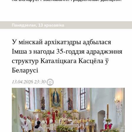
Панядзелак, 13 красавіка
У мінскай архікатэдры адбылася
Імша з нагоды 35-годдзя адраджэння
структур Каталіцкага Касцёла ў
Беларусі
13.04.2026 23:30