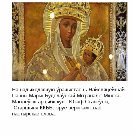
На надыходзячую ўрачыстасць Найсвяцейшай
Панны Марыі Будслаўскай Мітрапаліт Мінска-
Магілёўскі арцыбіскуп Юзаф Станеўскі,
Старшыня ККББ, кіруе вернікам сваё
пастырскае слова.