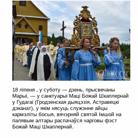
18 ліпеня , у суботу — дзень, прысвечаны
Марыі, — у санктуарыі Маці Божай Шкаплернай
у Гудагаі (Гродзенская дыяцэзія, Астравецкі
дэканат), у якім нясуць служэнне айцы
кармэліты босыя, вячэрняй святой Імшой на
палявым алтары распачаўся чарговы фэст
Божай Маці Шкаплернай.