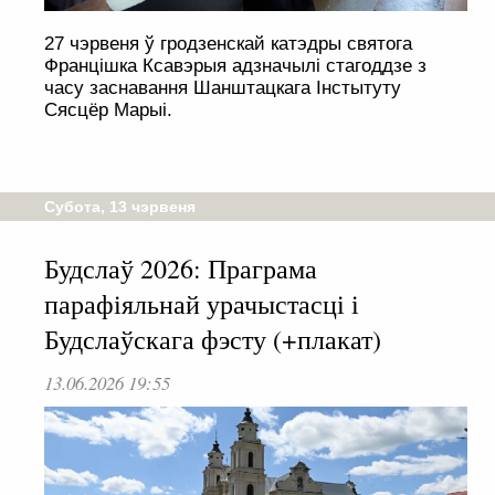
27 чэрвеня ў гродзенскай катэдры святога
Францішка Ксавэрыя адзначылі стагоддзе з
часу заснавання Шанштацкага Інстытуту
Сясцёр Марыі.
Субота, 13 чэрвеня
Будслаў 2026: Праграма
парафіяльнай урачыстасці і
Будслаўскага фэсту (+плакат)
13.06.2026 19:55