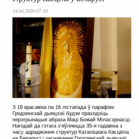
14.04.2026 07:10
З 18 красавіка па 16 лістапада ў парафіях
Гродзенскай дыяцэзіі будзе праходзіць
перэгрынацыя абраза Маці Божай Міласэрнасці.
Нагодай да гэтага з’яўляецца 35-я гадавіна з
часу адраджэння структур Каталіцкага Касцёла
на Беларусі і заснавання Гродзенскай дыяцэзіі.