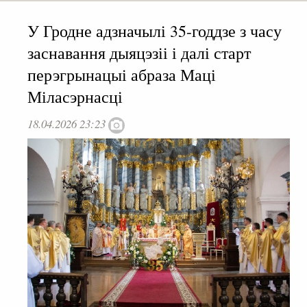
У Гродне адзначылі 35-годдзе з часу
заснавання дыяцэзіі і далі старт
перэгрынацыі абраза Маці
Міласэрнасці
18.04.2026 23:23