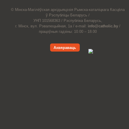
© Мiнска-Магiлёўская
архiдыяцэзiя
Рымска-каталіцкага
Касцёла
ў Рэспубліцы Беларусь /
УНП 101568363 /
Рэспубліка Беларусь,
г. Мінск, вул. Рэвалюцыйная, 1а /
e-mail:
info@catholic.by
/
працоўныя гадзіны: 10.00 – 18.00
Ахвяраваць