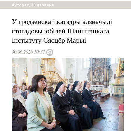
Аўторак, 30 чэрвеня
У гродзенскай катэдры адзначылі
стогадовы юбілей Шанштацкага
Інстытуту Сясцёр Марыі
30.06.2026 10:31