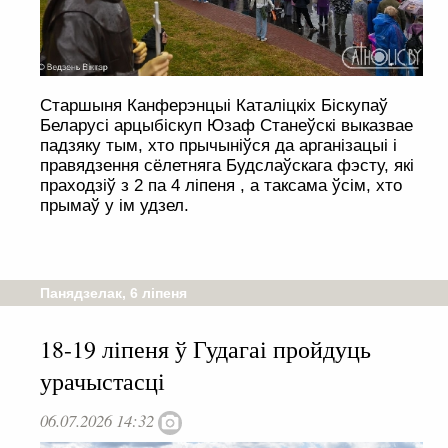
Старшыня Канферэнцыі Каталіцкіх Біскупаў
Беларусі арцыбіскуп Юзаф Станеўскі выказвае
падзяку тым, хто прычыніўся да арганізацыі і
правядзення сёлетняга Будслаўскага фэсту, які
праходзіў з 2 па 4 ліпеня , а таксама ўсім, хто
прымаў у ім удзел.
Панядзелак, 6 ліпеня
18-19 ліпеня ў Гудагаі пройдуць
урачыстасці
06.07.2026 14:32