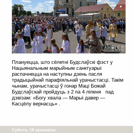
Плануецца, што сёлетні Будслаўскі фэст у
Нацыянальным марыйным санктуарыі
распачнецца на наступны дзень пасля
традыцыйнай парафіяльнай урачыстасці. Такім
чынам, урачыстасці ў гонар Маці Божай
Будслаўскай пройдуць з 2 па 4 ліпеня пад
дэвізам: «Богу хвала — Марыі давер —
Касцёлу вернасць» .
Субота, 18 красавіка