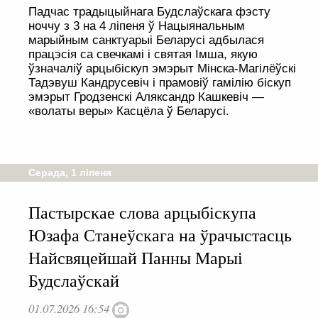
Падчас традыцыйнага Будслаўскага фэсту
ноччу з 3 на 4 ліпеня ў Нацыянальным
марыйным санктуарыі Беларусі адбылася
працэсія са свечкамі і святая Імша, якую
ўзначаліў арцыбіскуп эмэрыт Мінска-Магілёўскі
Тадэвуш Кандрусевіч і прамовіў гамілію біскуп
эмэрыт Гродзенскі Аляксандр Кашкевіч —
«волаты веры» Касцёла ў Беларусі.
Серада, 1 ліпеня
Пастырскае слова арцыбіскупа
Юзафа Станеўскага на ўрачыстасць
Найсвяцейшай Панны Марыі
Будслаўскай
01.07.2026 16:54