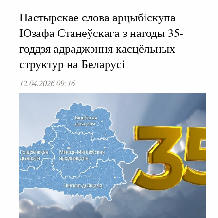
Пастырскае слова арцыбіскупа
Юзафа Станеўскага з нагоды 35-
годдзя адраджэння касцёльных
структур на Беларусі
12.04.2026 09:16