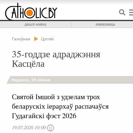
дашлі навіну
ахвяраваць
Галоўная
Цэтлікі
35-годдзе адраджэння
Касцёла
Нядзеля, 19 ліпеня
Святой Імшой з удзелам трох
беларускіх іерархаў распачаўся
Гудагайскі фэст 2026
19.07.2026 10:00