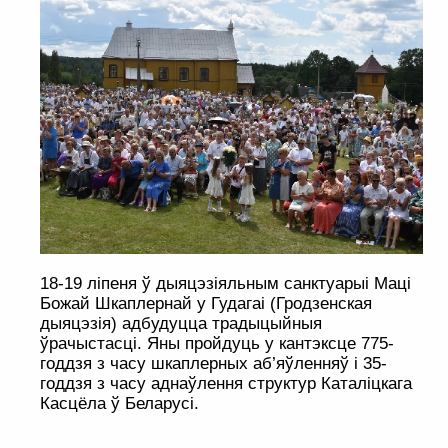
18-19 ліпеня ў дыяцэзіяльным санктуарыі Маці
Божай Шкаплернай у Гудагаі (Гродзенская
дыяцэзія) адбудуцца традыцыйныя
ўрачыстасці. Яны пройдуць у кантэксце 775-
годдзя з часу шкаплерных аб’яўленняў і 35-
годдзя з часу аднаўлення структур Каталіцкага
Касцёла ў Беларусі.