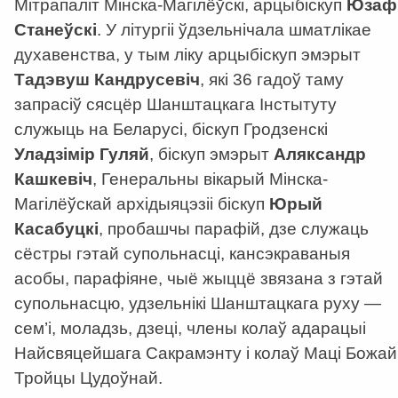
Мітрапаліт Мінска-Магілёўскі, арцыбіскуп
Юзаф
Станеўскі
. У літургіі ўдзельнічала шматлікае
духавенства, у тым ліку арцыбіскуп эмэрыт
Тадэвуш Кандрусевіч
, які 36 гадоў таму
запрасіў сясцёр Шанштацкага Інстытуту
служыць на Беларусі, біскуп Гродзенскі
Уладзімір Гуляй
, біскуп эмэрыт
Аляксандр
Кашкевіч
, Генеральны вікарый Мінска-
Магілёўскай архідыяцэзіі біскуп
Юрый
Касабуцкі
, пробашчы парафій, дзе служаць
сёстры гэтай супольнасці, кансэкраваныя
асобы, парафіяне, чыё жыццё звязана з гэтай
супольнасцю, удзельнікі Шанштацкага руху
—
сем’і, моладзь, дзеці, члены колаў адарацыі
Найсвяцейшага Сакрамэнту і колаў Маці Божай
Тройцы Цудоўнай.