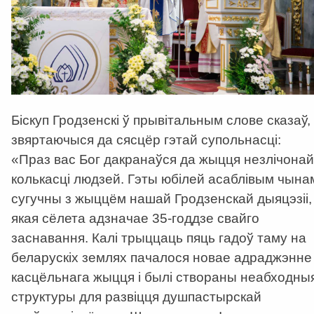
Біскуп Гродзенскі ў прывітальным слове сказаў,
звяртаючыся да сясцёр гэтай супольнасці:
«
Праз вас Бог дакранаўся да жыцця незлічонай
колькасці людзей. Гэты юбілей асаблівым чына
сугучны з жыццём нашай Гродзенскай дыяцэзіі,
якая сёлета адзначае 35-годдзе свайго
заснавання. Калі трыццаць пяць гадоў таму на
беларускіх землях пачалося новае адраджэнне
касцёльнага жыцця і былі створаны неабходны
структуры для развіцця душпастырскай