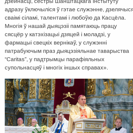
дзейнасці, сёстры Шанштацкага Інстытуту
адразу ўключыліся ў гэтае служэнне, дзелячыс
сваімі сіламі, талентамі і любоўю да Касцёла.
Многія ў нашай дыяцэзіі памятаюць працу
сясцёр у катэхізацыі дзяцей і моладзі, у
фармацыі свецкіх вернікаў, у служэнні
патрабуючым праз дыяцэзіяльнае таварыства
“Caritas”, у падтрымцы парафіяльных
супольнасцяў і многіх іншых справах
»
.