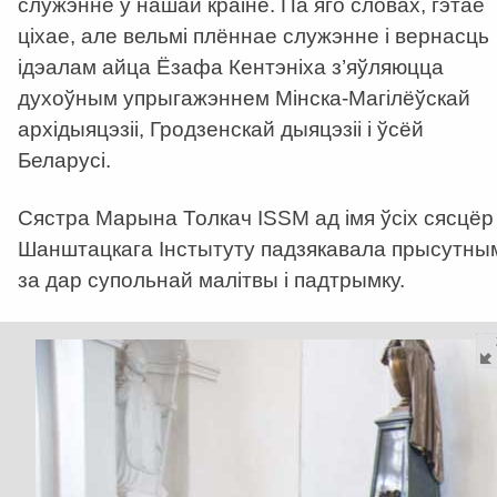
служэнне ў нашай краіне. Па яго словах, гэтае
ціхае, але вельмі плённае служэнне і вернасць
ідэалам айца Ёзафа Кентэніха з’яўляюцца
духоўным упрыгажэннем Мінска-Магілёўскай
архідыяцэзіі, Гродзенскай дыяцэзіі і ўсёй
Беларусі.
Сястра Марына Толкач ISSM ад імя ўсіх сясцёр
Шанштацкага Інстытуту падзякавала прысутны
за дар супольнай малітвы і падтрымку.