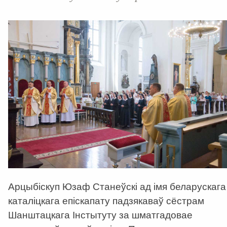
Арцыбіскуп Юзаф Станеўскі ад імя беларускага
каталіцкага епіскапату падзякаваў сёстрам
Шанштацкага Інстытуту за шматгадовае