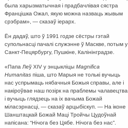
была харызматычная і прадбачлівая сястра
Францішка Ожал, якую можна назваць жывым
срэбрам
»
,
—
сказаў іерарх.
Ён дадаў, што ў 1991 годзе сёстры гэтай
супольнасці пачалі служэнне ў Маскве, потым у
Санкт-Пецярбургу, Пушкіне, Калінінградзе.
«
Папа Леў XIV у энцыкліцы
Magnifica
Humanitas
піша, што Марыя не толькі вучыць
нас успрымаць нябачныя Божыя справы, але і
накіроўвае наш позірк на праблемы чалавецтва
і вучыць глядзець на іх вачыма Божай
міласэрнасці,
—
сказаў арцыбіскуп.
—
На іконе
Шанштацкай Божай Маці Тройчы Цудоўнай
напісана: “Нічога без Цябе. Нічога без нас”.