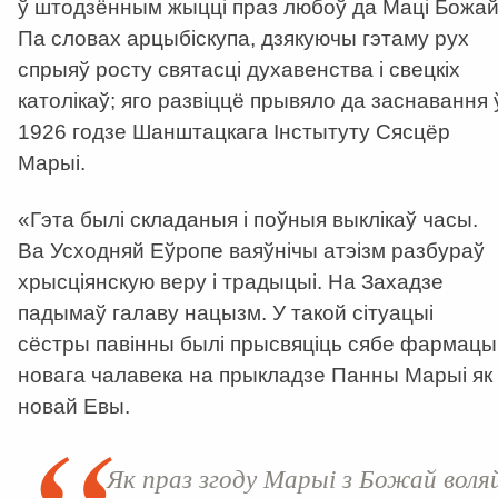
ў штодзённым жыцці праз любоў да Маці Божай
Па словах арцыбіскупа, дзякуючы гэтаму рух
спрыяў росту святасці духавенства і свецкіх
католікаў; яго развіццё прывяло да заснавання 
1926 годзе Шанштацкага Інстытуту Сясцёр
Марыі.
«
Гэта былі складаныя і поўныя выклікаў часы.
Ва Усходняй Еўропе ваяўнічы атэізм разбураў
хрысціянскую веру і традыцыі. На Захадзе
падымаў галаву нацызм. У такой сітуацыі
сёстры павінны былі прысвяціць сябе фармацы
новага чалавека на прыкладзе Панны Марыі як
новай Евы.
Як праз згоду Марыі з Божай воля