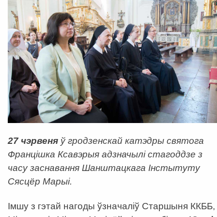
27 чэрвеня
ў гродзенскай катэдры святога
Францішка Ксавэрыя адзначылі стагоддзе з
часу заснавання Шанштацкага Інстытуту
Сясцёр Марыі.
Імшу з гэтай нагоды ўзначаліў Старшыня ККББ,