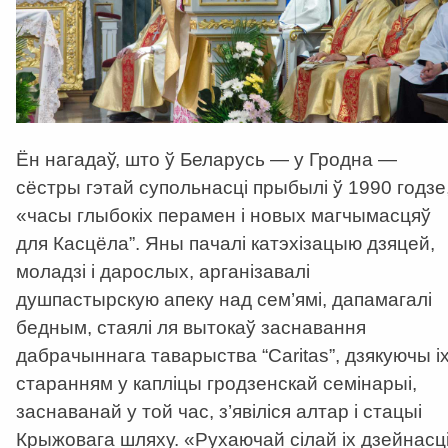
Ён нагадаў, што ў Беларусь
—
у Гродна
—
сёстры гэтай супольнасці прыбылі ў 1990 годзе
«
часы глыбокіх перамен і новых магчымасцяў
для Касцёла”. Яны пачалі катэхізацыю дзяцей,
моладзі і дарослых, арганізавалі
душпастырскую апеку над сем’ямі, дапамагалі
бедным, стаялі ля вытокаў заснавання
дабрачыннага таварыства “Caritas”, дзякуючы і
старанням у капліцы гродзенскай семінарыі,
заснаванай у той час, з’явіліся алтар і стацыі
Крыжовага шляху.
«
Рухаючай сілай іх дзейнасц