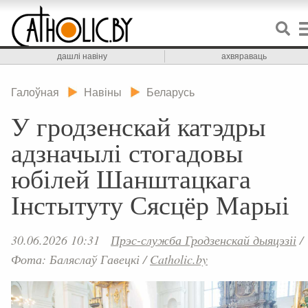
дашлі навіну
ахвяраваць
Галоўная
Навіны
Беларусь
У гродзенскай катэдры
адзначылі стогадовы
юбілей Шанштацкага
Інстытуту Сясцёр Марыі
30.06.2026 10:31
Прэс-служба Гродзенскай дыяцэзіі
/
Фота: Баляслаў Гавецкі
/
Catholic.by