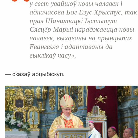
у свет увайшоў новы чалавек і
адначасова Бог Езус Хрыстус, так
праз Шанштацкі Інстытут
Сясцёр Марыі нараджаецца новы
чалавек, выхаваны на прынцыпах
Евангелля і адаптаваны да
выклікаў часу»,
—
сказаў арцыбіскуп.