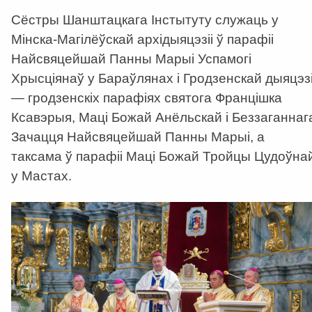
Сёстры Шанштацкага Інстытуту служаць у
Мінска-Магілёўскай архідыяцэзіі ў парафіі
Найсвяцейшай Панны Марыі Успамогі
Хрысціянаў у Бараўлянах і Гродзенскай дыяцэзі
—
гродзенскіх парафіях святога Францішка
Ксавэрыя, Маці Божай Анёльскай і Беззаганнаг
Зачацця Найсвяцейшай Панны Марыі, а
таксама ў парафіі Маці Божай Тройцы Цудоўна
у Мастах.