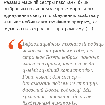
Разам з Марыяй сёстры пакліканы быць
выбраным начыннем у справе маральнага
аднаўлення свету і яго збаўлення, асабліва ў
наш час небывалага тэхнічнага прагрэсу, які
вядзе да новай рэлігіі
—
прагрэсівізму. (…)
Інфармацыйныя тэхналогіі робяць
чалавека падуладным сабе, і ён
страчвае Божы вобраз, паводле
якога створаны, што вядзе да
цывілізацыйнай катастрофы.
Гэта выклік для сясцёр –
дапамагаць людзям не страціць
дадзенай Богам годнасці. Мы,
хрысціяне, пакліканы быць не
бяздушнымі нумарамі
»
.