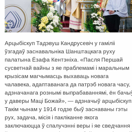
Арцыбіскуп Тадэвуш Кандрусевіч у гаміліі
ўзгадаў заснавальніка Шанштацкага руху
палатына Ёзафа Кентэніха.
«
Пасля Першай
сусветнай вайны з яе праблемамі і маральным
крызісам магчымасць выхаваць новага
чалавека, адаптаванага да патрэб новага часу,
адзначанага рознымі выпрабаваннямі, ён бачы
у даверы Маці Божай
»
,
—
адзначыў арцыбіскуп
Такім чынам у 1914 годзе быў заснаваны гэты
рух, задача, місія і пакліканне якога
заключаюцца ў спалучэнні веры і яе сведчання